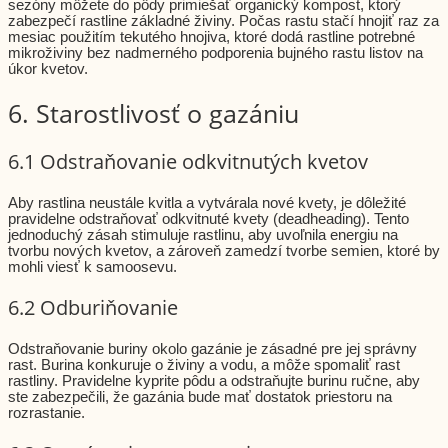
sezóny môžete do pôdy primiešať organický kompost, ktorý
zabezpečí rastline základné živiny. Počas rastu stačí hnojiť raz za
mesiac použitím tekutého hnojiva, ktoré dodá rastline potrebné
mikroživiny bez nadmerného podporenia bujného rastu listov na
úkor kvetov.
6. Starostlivosť o gazániu
6.1 Odstraňovanie odkvitnutých kvetov
Aby rastlina neustále kvitla a vytvárala nové kvety, je dôležité
pravidelne odstraňovať odkvitnuté kvety (deadheading). Tento
jednoduchý zásah stimuluje rastlinu, aby uvoľnila energiu na
tvorbu nových kvetov, a zároveň zamedzí tvorbe semien, ktoré by
mohli viesť k samoosevu.
6.2 Odburiňovanie
Odstraňovanie buriny okolo gazánie je zásadné pre jej správny
rast. Burina konkuruje o živiny a vodu, a môže spomaliť rast
rastliny. Pravidelne kyprite pôdu a odstraňujte burinu ručne, aby
ste zabezpečili, že gazánia bude mať dostatok priestoru na
rozrastanie.