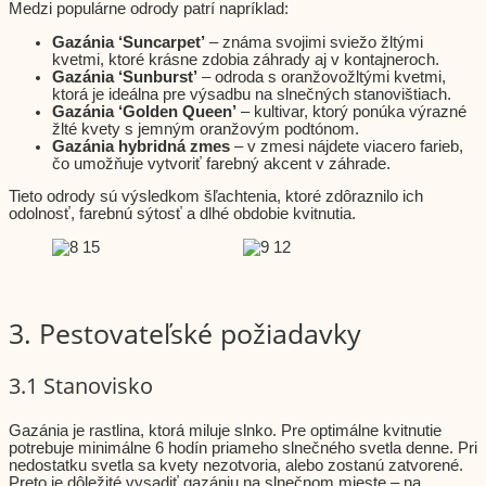
Medzi populárne odrody patrí napríklad:
Gazánia ‘Suncarpet’
– známa svojimi sviežo žltými
kvetmi, ktoré krásne zdobia záhrady aj v kontajneroch.
Gazánia ‘Sunburst’
– odroda s oranžovožltými kvetmi,
ktorá je ideálna pre výsadbu na slnečných stanovištiach.
Gazánia ‘Golden Queen’
– kultivar, ktorý ponúka výrazné
žlté kvety s jemným oranžovým podtónom.
Gazánia hybridná zmes
– v zmesi nájdete viacero farieb,
čo umožňuje vytvoriť farebný akcent v záhrade.
Tieto odrody sú výsledkom šľachtenia, ktoré zdôraznilo ich
odolnosť, farebnú sýtosť a dlhé obdobie kvitnutia.
3. Pestovateľské požiadavky
3.1 Stanovisko
Gazánia je rastlina, ktorá miluje slnko. Pre optimálne kvitnutie
potrebuje minimálne 6 hodín priameho slnečného svetla denne. Pri
nedostatku svetla sa kvety nezotvoria, alebo zostanú zatvorené.
Preto je dôležité vysadiť gazániu na slnečnom mieste – na