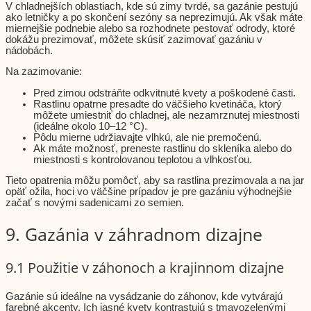
V chladnejších oblastiach, kde sú zimy tvrdé, sa gazánie pestujú
ako letničky a po skončení sezóny sa neprezimujú. Ak však máte
miernejšie podnebie alebo sa rozhodnete pestovať odrody, ktoré
dokážu prezimovať, môžete skúsiť zazimovať gazániu v
nádobách.
Na zazimovanie:
Pred zimou odstráňte odkvitnuté kvety a poškodené časti.
Rastlinu opatrne presadte do väčšieho kvetináča, ktorý
môžete umiestniť do chladnej, ale nezamrznutej miestnosti
(ideálne okolo 10–12 °C).
Pôdu mierne udržiavajte vlhkú, ale nie premočenú.
Ak máte možnosť, preneste rastlinu do skleníka alebo do
miestnosti s kontrolovanou teplotou a vlhkosťou.
Tieto opatrenia môžu pomôcť, aby sa rastlina prezimovala a na jar
opäť ožila, hoci vo väčšine prípadov je pre gazániu výhodnejšie
začať s novými sadenicami zo semien.
9. Gazánia v záhradnom dizajne
9.1 Použitie v záhonoch a krajinnom dizajne
Gazánie sú ideálne na vysádzanie do záhonov, kde vytvárajú
farebné akcenty. Ich jasné kvety kontrastujú s tmavozelenými