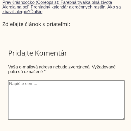
Prev
Krásnoočko (Coreopsis): Farebná trvalka plná života
Alergia na peľ: Prehľadný kalendár alergénnych rastlín. Ako sa
zbaviť alergie?
Ďalšie
Zdieľajte článok s priateľmi:
Pridajte Komentár
Vaša e-mailová adresa nebude zverejnená.
Vyžadované
polia sú označené
*