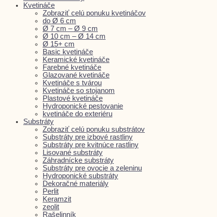
Kvetináče
Zobraziť celú ponuku kvetináčov
do Ø 6 cm
Ø 7 cm – Ø 9 cm
Ø 10 cm – Ø 14 cm
Ø 15+ cm
Basic kvetináče
Keramické kvetináče
Farebné kvetináče
Glazované kvetináče
Kvetináče s tvárou
Kvetináče so stojanom
Plastové kvetináče
Hydroponické pestovanie
kvetináče do exteriéru
Substráty
Zobraziť celú ponuku substrátov
Substráty pre izbové rastliny
Substráty pre kvitnúce rastliny
Lisované substráty
Záhradnícke substráty
Substráty pre ovocie a zeleninu
Hydroponické substráty
Dekoračné materiály
Perlit
Keramzit
zeolit
Rašelinník