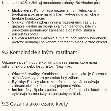
listami a dokážu oživiť aj monotónne záhony. Sú vhodné pre:
Mixborders:
Kombinácia gazánií s inými letničkami,
trvalkami a okrasnými bylinkami vytvára dynamické a
farebné kompozície.
Skalky:
Vďaka nízkej výške a rozšírenému rastu sú
gazánie ideálne na okraje skalných záhonov, kde im
prirodzené podmienky zabezpečia dostatok slnka a
priepustnú pôdu.
Balkón a terasa:
Gazánie sú veľmi populárne v nádobách,
pretože dodávajú balkónom a terasám svieži a živý vzhľad.
9.2 Kombinácie s inými rastlinami
Gazánie sa veľmi dobre kombinujú s rastlinami, ktoré majú
odlišnú textúru alebo farbu listov. Napríklad:
Okrasné trvalky:
Kombinácia s trvalkami, ako je Coreopsis
alebo Aster, vytvára pestrofarebný záhon.
Bylinky:
Rasliny ako rozmarín alebo tymián dodávajú
záhrade nielen krásu, ale aj príjemnú vôňu.
Iné letničky:
Spolu s petúniami, muškátmi alebo lobelkami
vytvárajú harmonický a kontrastný vzhľad.
9.3 Gazánia ako rezané kvety