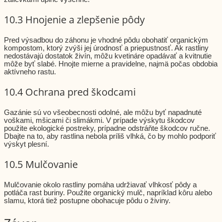
10.3 Hnojenie a zlepšenie pôdy
Pred výsadbou do záhonu je vhodné pôdu obohatiť organickým
kompostom, ktorý zvýši jej úrodnosť a priepustnosť. Ak rastliny
nedostávajú dostatok živín, môžu kvetináre opadávať a kvitnutie
môže byť slabé. Hnojte mierne a pravidelne, najmä počas obdobia
aktívneho rastu.
10.4 Ochrana pred škodcami
Gazánie sú vo všeobecnosti odolné, ale môžu byť napadnuté
voškami, mšicami či slimákmi. V prípade výskytu škodcov
použite ekologické postreky, prípadne odstráňte škodcov ručne.
Dbajte na to, aby rastlina nebola príliš vlhká, čo by mohlo podporiť
výskyt plesní.
10.5 Mulčovanie
Mulčovanie okolo rastliny pomáha udržiavať vlhkosť pôdy a
potláča rast buriny. Použite organický mulč, napríklad kôru alebo
slamu, ktorá tiež postupne obohacuje pôdu o živiny.