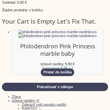
Subtotal:
0,00
€
Žiadne produkty v košíku.
Your Cart Is Empty Let's Fix That.
Philodendron Pink Princess
marble baby
Izbové rastliny
9,90
€
Hodnotenie
5.00
z 5
Pridať do košíka
Pokračovať v nákupe
Zľava
Izbové rastliny 🌱
Zobraziť celú ponuku rastlín
RARITKY ✨