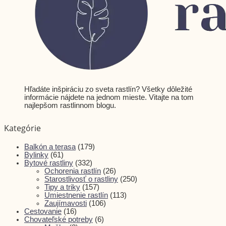
Hľadáte inšpiráciu zo sveta rastlín? Všetky dôležité
informácie nájdete na jednom mieste. Vitajte na tom
najlepšom rastlinnom blogu.​
Kategórie
Balkón a terasa
(179)
Bylinky
(61)
Bytové rastliny
(332)
Ochorenia rastlín
(26)
Starostlivosť o rastliny
(250)
Tipy a triky
(157)
Umiestnenie rastlín
(113)
Zaujímavosti
(106)
Cestovanie
(16)
Chovateľské potreby
(6)