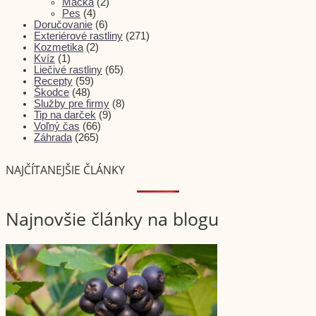
Mačka
(2)
Pes
(4)
Doručovanie
(6)
Exteriérové rastliny
(271)
Kozmetika
(2)
Kvíz
(1)
Liečivé rastliny
(65)
Recepty
(59)
Škodce
(48)
Služby pre firmy
(8)
Tip na darček
(9)
Voľný čas
(66)
Záhrada
(265)
NAJČÍTANEJŠIE ČLÁNKY
Najnovšie články na blogu