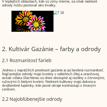
V teplejších oblastiach, kde sú zimy mierne, sa však niektoré
odrody môžu pestovať ako trvalky.
2. Kultivár Gazánie – farby a odrody
2.1 Rozmanitosť farieb
Jednou z najväčších predností gazánie je jej farebná rozmanitosť.
Najčastejšie odrody majú kvetiny v odtieňoch žltej a oranžovej,
avšak vďaka šľachteniu sú dnes dostupné aj rastliny s červenými,
ružovými či bielymi kvetmi. Niektoré kultivary majú dokonca
dvojfarebné lupienky, kde jasné okraje kontrastujú s tmavým
centrom.
2.2 Najobľúbenejšie odrody