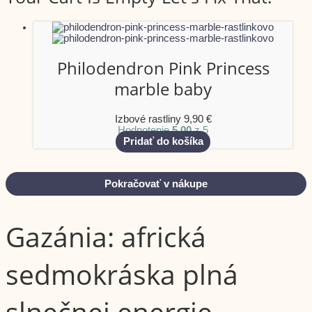
Philodendron Pink Princess
marble baby
Izbové rastliny
9,90
€
Hodnotenie
5.00
z 5
Pridať do košíka
Pokračovať v nákupe
Gazánia: africká
sedmokráska plná
slnečnej energie