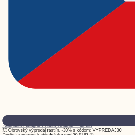
Facebook
Instagram
Tiktok
Youtube
Pinterest
💥 Obrovský výpredaj rastlín, -30% s kódom: VYPREDAJ30