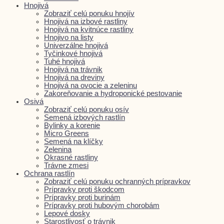
Hnojivá
Zobraziť celú ponuku hnojív
Hnojivá na izbové rastliny
Hnojivá na kvitnúce rastliny
Hnojivo na listy
Univerzálne hnojivá
Tyčinkové hnojivá
Tuhé hnojivá
Hnojivá na trávnik
Hnojivá na dreviny
Hnojivá na ovocie a zeleninu
Zakoreňovanie a hydroponické pestovanie
Osivá
Zobraziť celú ponuku osív
Semená izbových rastlín
Bylinky a korenie
Micro Greens
Semená na klíčky
Zelenina
Okrasné rastliny
Trávne zmesi
Ochrana rastlín
Zobraziť celú ponuku ochranných prípravkov
Prípravky proti škodcom
Prípravky proti burinám
Prípravky proti hubovým chorobám
Lepové dosky
Starostlivosť o trávnik