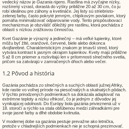
vedecký názov je
Gazania rigens
. Rastlina má zvyčajne nízky,
rozšírený vzrast, dorastá do výšky približne 20 až 30 cm, čo ju
robí ideálnou pre záhony a kvetináče. Jej listy sú striebristo-
zelenej farby, často pokryté jemným, chlpíkovým povlakom, ktorý
pomáha minimalizovať odparovanie vody. Tento prispôsobovací
mechanizmus je obzvlášť dôležitý pre rastlinu, ktorá pochádza z
oblastí s nízkou zrážkovou činnosťou.
Kvet Gazánie je výrazný a jedinečný – má veľké lupienky, ktoré
môžu byť žlté, oranžové, červené, biele alebo dokonca
dvojfarebné. Charakteristickým znakom je tmavší stred, ktorý
vytvára kontrast k jasným okrajom lupienkov. Kvety majú približne
5 až 8 cm priemer a rozkvitajú len v prítomnosti slnečného svetla,
pričom sa zatvárajú v zamračených dňoch alebo večer.
1.2 Pôvod a história
Gazánia pochádza zo slnečných a suchých oblastí južnej Afriky,
kde rastie vo voľnej prírode na piesočnatých a skalnatých pôdach.
V týchto prirodzených podmienkach sa dokázala adaptovať na
extrémne teploty a nízku vlhkosť, čo je jedným z dôvodov jej
vynikajúcej odolnosti. Do Európy bola gazánia privieznená už v
18. storočí a rýchlo sa stala obľúbenou medzi záhradkármi pre
svoje jasné farby a dlhé obdobie kvitnutia.
V modernej dobe sa gazánia pestuje prevažne ako letnička,
pretože v chladnejších podmienkach nie je schopná prezimovať.