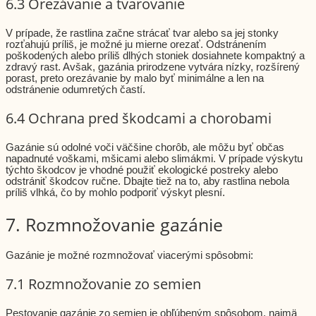
6.3 Orezávanie a tvarovanie
V prípade, že rastlina začne strácať tvar alebo sa jej stonky
rozťahujú príliš, je možné ju mierne orezať. Odstránením
poškodených alebo príliš dlhých stoniek dosiahnete kompaktný a
zdravý rast. Avšak, gazánia prirodzene vytvára nízky, rozšírený
porast, preto orezávanie by malo byť minimálne a len na
odstránenie odumretých častí.
6.4 Ochrana pred škodcami a chorobami
Gazánie sú odolné voči väčšine chorôb, ale môžu byť občas
napadnuté voškami, mšicami alebo slimákmi. V prípade výskytu
týchto škodcov je vhodné použiť ekologické postreky alebo
odstrániť škodcov ručne. Dbajte tiež na to, aby rastlina nebola
príliš vlhká, čo by mohlo podporiť výskyt plesní.
7. Rozmnožovanie gazánie
Gazánie je možné rozmnožovať viacerými spôsobmi:
7.1 Rozmnožovanie zo semien
Pestovanie gazánie zo semien je obľúbeným spôsobom, najmä