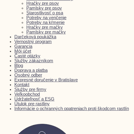
Hračky pre psov
Pamlsky pre psov
Starostlivosť o psa
Potreby na venčenie
Potreby na kŕmenie
Hračky pre mačky
Pamlsky pre mačky
Darčeková poukážka
Vernostný program
Garancia
Môj účet
Časté otázky
Služby zákazníkom
Blog
Doprava a platba
Osobný odber
Expresné doručenie v Bratislave
Kontakt
Služby pre firmy
Veľkoobchod
Udržateľnosť a ESG
Útulok pre rastliny
Informácie o ochranných opatreniach proti škodcom rastlín