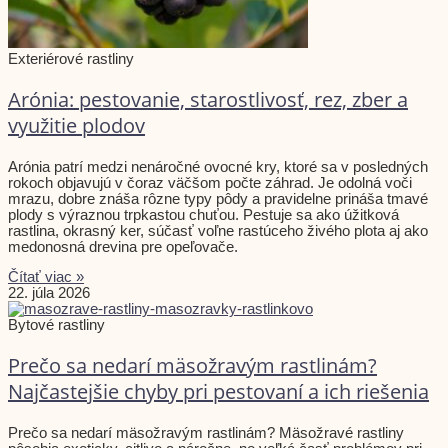
Exteriérové rastliny
Arónia: pestovanie, starostlivosť, rez, zber a
využitie plodov
Arónia patrí medzi nenáročné ovocné kry, ktoré sa v posledných
rokoch objavujú v čoraz väčšom počte záhrad. Je odolná voči
mrazu, dobre znáša rôzne typy pôdy a pravidelne prináša tmavé
plody s výraznou trpkastou chuťou. Pestuje sa ako úžitková
rastlina, okrasný ker, súčasť voľne rastúceho živého plota aj ako
medonosná drevina pre opeľovače.
Čítať viac »
22. júla 2026
Bytové rastliny
Prečo sa nedarí mäsožravým rastlinám?
Najčastejšie chyby pri pestovaní a ich riešenia
Prečo sa nedarí mäsožravým rastlinám? Mäsožravé rastliny