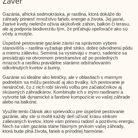
Záver
Gazánia, africká sedmokráska, je rastlina, ktorá dokáže do
záhrady priniesť množstvo farieb, energie a života. Jej jasné,
žiarivé kvety nielenže oživia akýkoľvek záhon, balkón či terasu,
ale aj podporia biodiverzitu tým, že priťahujú opeľovače ako sú
včely a motýle.
Úspešné pestovanie gazánie závisí na správnom výbere
stanovišťa – rastlina vyžaduje plné slnko, dobre odvodnenú pôdu
a miernu zálievku. Semená sa vysievajú v marci, sadenice sa
presádzajú na otvorenom priestranstve až po posledných
mrazoch a rastlinu pravidelne staráme odstraňovaním
odkvitnutých kvetov a buriny.
Gazánie sú ideálne ako letničky, ale v oblastiach s miernym
podnebím sa môžu pestovať aj ako trvalky. Ich pestovanie je
nenáročné, čo z nich robí skvelú voľbu pre začiatočníkov aj
skúsených záhradkárov. Kombinujte ich s inými rastlinami a
vytvorte tak dynamické a farebné kompozície vo vašej záhrade
alebo na balkóne.
Využite tento článok ako sprievodcu pre úspešné pestovanie
gazánie, aby ste si mohli každý deň užívať krásu slnkom
zalievaných kvetov, ktoré vám prinesú radosť a pozitívnu energiu.
Nech sa vám gazánia stane hlavným prvkom vašej záhrady,
ktorá bude plná života, farieb a prírodnej harmónie.