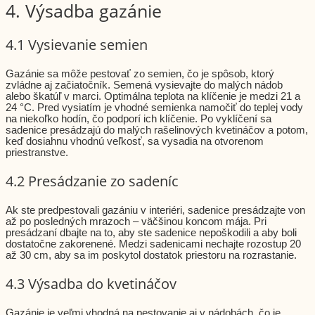
4. Výsadba gazánie
4.1 Vysievanie semien
Gazánie sa môže pestovať zo semien, čo je spôsob, ktorý
zvládne aj začiatočník. Semená vysievajte do malých nádob
alebo škatúľ v marci. Optimálna teplota na klíčenie je medzi 21 a
24 °C. Pred vysiatím je vhodné semienka namočiť do teplej vody
na niekoľko hodín, čo podporí ich klíčenie. Po vyklíčení sa
sadenice presádzajú do malých rašelinových kvetináčov a potom,
keď dosiahnu vhodnú veľkosť, sa vysadia na otvorenom
priestranstve.
4.2 Presádzanie zo sadeníc
Ak ste predpestovali gazániu v interiéri, sadenice presádzajte von
až po posledných mrazoch – väčšinou koncom mája. Pri
presádzaní dbajte na to, aby ste sadenice nepoškodili a aby boli
dostatočne zakorenené. Medzi sadenicami nechajte rozostup 20
až 30 cm, aby sa im poskytol dostatok priestoru na rozrastanie.
4.3 Výsadba do kvetináčov
Gazánie je veľmi vhodná na pestovanie aj v nádobách, čo je