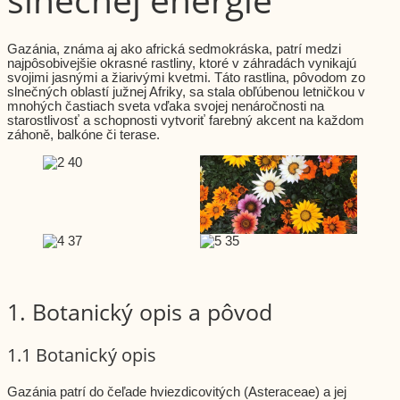
Gazánia, známa aj ako africká sedmokráska, patrí medzi
najpôsobivejšie okrasné rastliny, ktoré v záhradách vynikajú
svojimi jasnými a žiarivými kvetmi. Táto rastlina, pôvodom zo
slnečných oblastí južnej Afriky, sa stala obľúbenou letničkou v
mnohých častiach sveta vďaka svojej nenáročnosti na
starostlivosť a schopnosti vytvoriť farebný akcent na každom
záhoně, balkóne či terase.
1. Botanický opis a pôvod
1.1 Botanický opis
Gazánia patrí do čeľade hviezdicovitých (Asteraceae) a jej