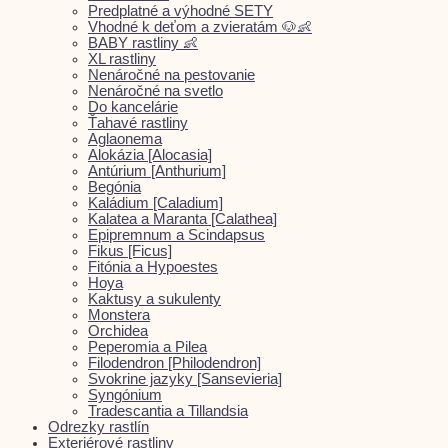
Predplatné a výhodné SETY
Vhodné k deťom a zvieratám 🐶👶
BABY rastliny 👶
XL rastliny
Nenáročné na pestovanie
Nenáročné na svetlo
Do kancelárie
Ťahavé rastliny
Aglaonema
Alokázia [Alocasia]
Antúrium [Anthurium]
Begónia
Kaládium [Caladium]
Kalatea a Maranta [Calathea]
Epipremnum a Scindapsus
Fikus [Ficus]
Fitónia a Hypoestes
Hoya
Kaktusy a sukulenty
Monstera
Orchidea
Peperomia a Pilea
Filodendron [Philodendron]
Svokrine jazyky [Sansevieria]
Syngónium
Tradescantia a Tillandsia
Odrezky rastlín
Exteriérové rastliny