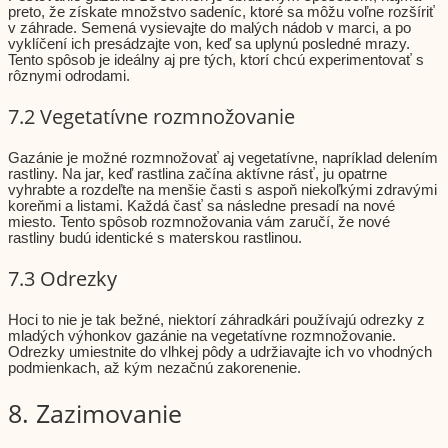
preto, že získate množstvo sadeníc, ktoré sa môžu voľne rozšíriť
v záhrade. Semená vysievajte do malých nádob v marci, a po
vyklíčení ich presádzajte von, keď sa uplynú posledné mrazy.
Tento spôsob je ideálny aj pre tých, ktorí chcú experimentovať s
rôznymi odrodami.
7.2 Vegetatívne rozmnožovanie
Gazánie je možné rozmnožovať aj vegetatívne, napríklad delením
rastliny. Na jar, keď rastlina začína aktívne rásť, ju opatrne
vyhrabte a rozdeľte na menšie časti s aspoň niekoľkými zdravými
koreňmi a listami. Každá časť sa následne presadí na nové
miesto. Tento spôsob rozmnožovania vám zaručí, že nové
rastliny budú identické s materskou rastlinou.
7.3 Odrezky
Hoci to nie je tak bežné, niektorí záhradkári používajú odrezky z
mladých výhonkov gazánie na vegetatívne rozmnožovanie.
Odrezky umiestnite do vlhkej pôdy a udržiavajte ich vo vhodných
podmienkach, až kým nezačnú zakorenenie.
8. Zazimovanie