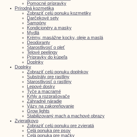
Pomocné prípravky
Prírodná kozmetika
Zobraziť celú ponuku kozmetiky
Darčekové sety
Šampóny
Kondicionéry a masky
Mydlá
Krémy, masážne kocky, oleje a maslá
Deodoranty
Starostlivosť o pleť
Telové peelingy
Prípravky do kúpeľa
Doplnky
Doplnky
Zobraziť celú ponuku doplnkov
Substráty pre rastliny
Starostlivosť o rastliny
Lepové dosky
Tyče a macramé
Krhly a rozprašovače
Záhradné náradie
Vázy na zakoreňovanie
Grow lights
Stabilizovaný mach a machové obrazy
Zvieratkovo
Zobraziť celú ponuku pre zvieratá
Celá ponuka pre psov
Celá ponuka pre mačky