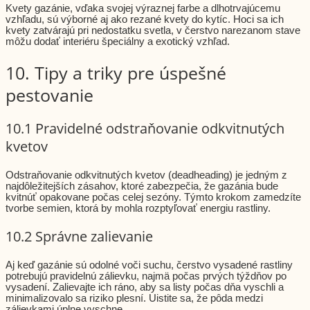
Kvety gazánie, vďaka svojej výraznej farbe a dlhotrvajúcemu
vzhľadu, sú výborné aj ako rezané kvety do kytíc. Hoci sa ich
kvety zatvárajú pri nedostatku svetla, v čerstvo narezanom stave
môžu dodať interiéru špeciálny a exotický vzhľad.
10. Tipy a triky pre úspešné
pestovanie
10.1 Pravidelné odstraňovanie odkvitnutých
kvetov
Odstraňovanie odkvitnutých kvetov (deadheading) je jedným z
najdôležitejších zásahov, ktoré zabezpečia, že gazánia bude
kvitnúť opakovane počas celej sezóny. Týmto krokom zamedzíte
tvorbe semien, ktorá by mohla rozptyľovať energiu rastliny.
10.2 Správne zalievanie
Aj keď gazánie sú odolné voči suchu, čerstvo vysadené rastliny
potrebujú pravidelnú zálievku, najmä počas prvých týždňov po
vysadení. Zalievajte ich ráno, aby sa listy počas dňa vyschli a
minimalizovalo sa riziko plesní. Uistite sa, že pôda medzi
zálievkami úplne vyschne.