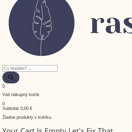
0
Váš nákupný košík
0
Subtotal:
0,00
€
Žiadne produkty v košíku.
Your Cart Is Empty Let's Fix That.