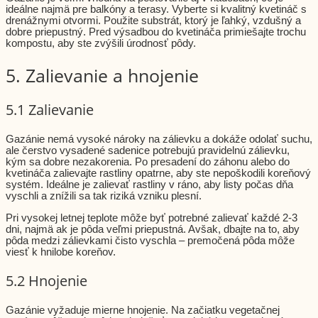
ideálne najmä pre balkóny a terasy. Vyberte si kvalitný kvetináč s
drenážnymi otvormi. Použite substrát, ktorý je ľahký, vzdušný a
dobre priepustný. Pred výsadbou do kvetináča primiešajte trochu
kompostu, aby ste zvýšili úrodnosť pôdy.
5. Zalievanie a hnojenie
5.1 Zalievanie
Gazánie nemá vysoké nároky na zálievku a dokáže odolať suchu,
ale čerstvo vysadené sadenice potrebujú pravidelnú zálievku,
kým sa dobre nezakorenia. Po presadení do záhonu alebo do
kvetináča zalievajte rastliny opatrne, aby ste nepoškodili koreňový
systém. Ideálne je zalievať rastliny v ráno, aby listy počas dňa
vyschli a znížili sa tak riziká vzniku plesní.
Pri vysokej letnej teplote môže byť potrebné zalievať každé 2-3
dni, najmä ak je pôda veľmi priepustná. Avšak, dbajte na to, aby
pôda medzi zálievkami čisto vyschla – premočená pôda môže
viesť k hnilobe koreňov.
5.2 Hnojenie
Gazánie vyžaduje mierne hnojenie. Na začiatku vegetačnej