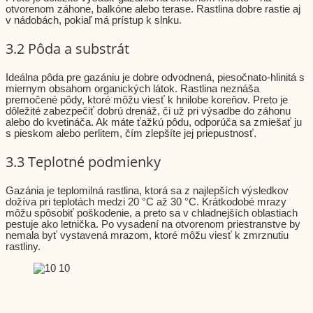
otvorenom záhone, balkóne alebo terase. Rastlina dobre rastie aj
v nádobách, pokiaľ má prístup k slnku.
3.2 Pôda a substrát
Ideálna pôda pre gazániu je dobre odvodnená, piesočnato-hlinitá s
miernym obsahom organických látok. Rastlina neznáša
premočené pôdy, ktoré môžu viesť k hnilobe koreňov. Preto je
dôležité zabezpečiť dobrú drenáž, či už pri výsadbe do záhonu
alebo do kvetináča. Ak máte ťažkú pôdu, odporúča sa zmiešať ju
s pieskom alebo perlitem, čím zlepšíte jej priepustnosť.
3.3 Teplotné podmienky
Gazánia je teplomilná rastlina, ktorá sa z najlepších výsledkov
dožíva pri teplotách medzi 20 °C až 30 °C. Krátkodobé mrazy
môžu spôsobiť poškodenie, a preto sa v chladnejších oblastiach
pestuje ako letnička. Po vysadení na otvorenom priestranstve by
nemala byť vystavená mrazom, ktoré môžu viesť k zmrznutiu
rastliny.