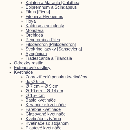
Kalatea a Maranta [Calathea]
Epipremnum a Scindapsus
Fikus [Ficus]
Fitónia a Hypoestes
Hoya
Kaktusy a sukulenty
Monstera
Orchidea
Peperomia a Pilea
Filodendron [Philodendron]
Svokrine jazyky [Sansevieria]
Syngónium
Tradescantia a Tillandsia
Odrezky rastlín
Exteriérové rastliny
Kvetináče
Zobraziť celú ponuku kvetináčov
do Ø 6 cm
Ø 7 cm – Ø 9 cm
Ø 10 cm – Ø 14 cm
Ø 15+ cm
Basic kvetináče
Keramické kvetináče
Farebné kvetináče
Glazované kvetináče
Kvetináče s tvárou
Kvetináče so stojanom
Plastové kvetináče