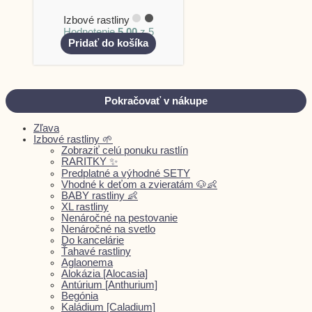
Izbové rastliny
Hodnotenie
5.00
z 5
Pridať do košíka
Pokračovať v nákupe
Zľava
Izbové rastliny 🌱
Zobraziť celú ponuku rastlín
RARITKY ✨
Predplatné a výhodné SETY
Vhodné k deťom a zvieratám 🐶👶
BABY rastliny 👶
XL rastliny
Nenáročné na pestovanie
Nenáročné na svetlo
Do kancelárie
Ťahavé rastliny
Aglaonema
Alokázia [Alocasia]
Antúrium [Anthurium]
Begónia
Kaládium [Caladium]