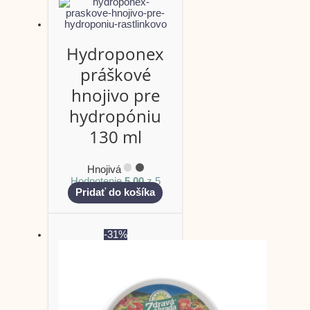
Hydroponex
práškové
hnojivo pre
hydropóniu
130 ml
Hnojivá
Hodnotenie
5.00
z 5
Pridať do košíka
-31%