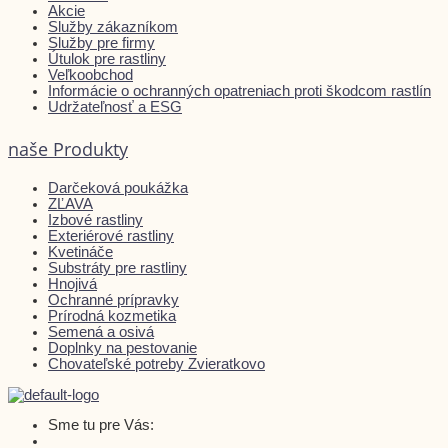
Akcie
Služby zákazníkom
Služby pre firmy
Útulok pre rastliny
Veľkoobchod
Informácie o ochranných opatreniach proti škodcom rastlín
Udržateľnosť a ESG
naše Produkty
Darčeková poukážka
ZĽAVA
Izbové rastliny
Exteriérové rastliny
Kvetináče
Substráty pre rastliny
Hnojivá
Ochranné prípravky
Prírodná kozmetika
Semená a osivá
Doplnky na pestovanie
Chovateľské potreby Zvieratkovo
Sme tu pre Vás: