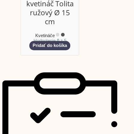
kvetináč Tolita
ružový Ø 15
cm
Kvetináče
Hodnotenie
0
z 5
Pridať do košíka