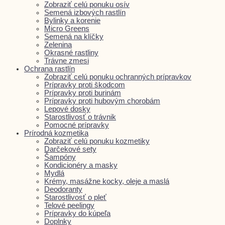
Zobraziť celú ponuku osív
Semená izbových rastlín
Bylinky a korenie
Micro Greens
Semená na klíčky
Zelenina
Okrasné rastliny
Trávne zmesi
Ochrana rastlín
Zobraziť celú ponuku ochranných prípravkov
Prípravky proti škodcom
Prípravky proti burinám
Prípravky proti hubovým chorobám
Lepové dosky
Starostlivosť o trávnik
Pomocné prípravky
Prírodná kozmetika
Zobraziť celú ponuku kozmetiky
Darčekové sety
Šampóny
Kondicionéry a masky
Mydlá
Krémy, masážne kocky, oleje a maslá
Deodoranty
Starostlivosť o pleť
Telové peelingy
Prípravky do kúpeľa
Doplnky