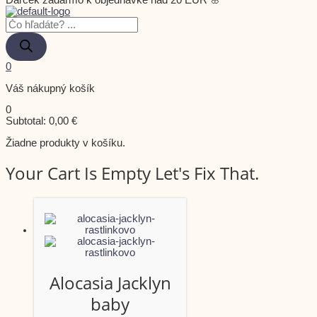
Darček zadarmo k objednávke nad 20 EUR 🌸
0
Váš nákupný košík
0
Subtotal:
0,00
€
Žiadne produkty v košíku.
Your Cart Is Empty Let's Fix That.
Alocasia Jacklyn
baby