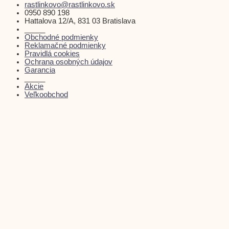
rastlinkovo@rastlinkovo.sk
0950 890 198
Hattalova 12/A, 831 03 Bratislava
_____
Obchodné podmienky
Reklamačné podmienky
Pravidlá cookies
Ochrana osobných údajov
Garancia
_____
Akcie
Veľkoobchod