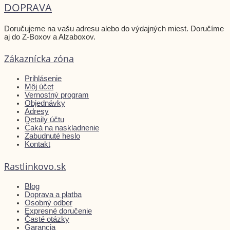
DOPRAVA
Doručujeme na vašu adresu alebo do výdajných miest. Doručíme
aj do Z-Boxov a Alzaboxov.
Zákaznícka zóna
Prihlásenie
Môj účet
Vernostný program
Objednávky
Adresy
Detaily účtu
Čaká na naskladnenie
Zabudnuté heslo
Kontakt
Rastlinkovo.sk
Blog
Doprava a platba
Osobný odber
Expresné doručenie
Časté otázky
Garancia