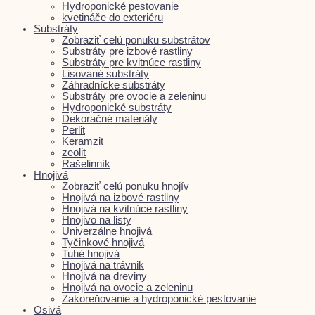
Hydroponické pestovanie
kvetináče do exteriéru
Substráty
Zobraziť celú ponuku substrátov
Substráty pre izbové rastliny
Substráty pre kvitnúce rastliny
Lisované substráty
Záhradnícke substráty
Substráty pre ovocie a zeleninu
Hydroponické substráty
Dekoračné materiály
Perlit
Keramzit
zeolit
Rašelinník
Hnojivá
Zobraziť celú ponuku hnojív
Hnojivá na izbové rastliny
Hnojivá na kvitnúce rastliny
Hnojivo na listy
Univerzálne hnojivá
Tyčinkové hnojivá
Tuhé hnojivá
Hnojivá na trávnik
Hnojivá na dreviny
Hnojivá na ovocie a zeleninu
Zakoreňovanie a hydroponické pestovanie
Osivá