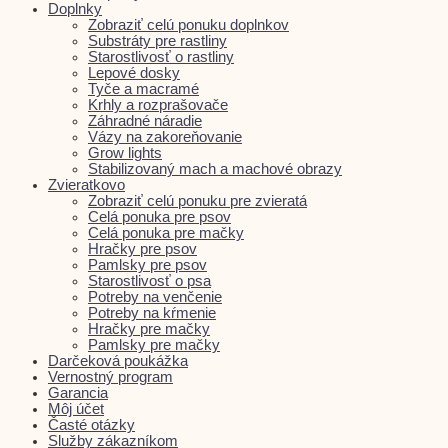
Doplnky
Zobraziť celú ponuku doplnkov
Substráty pre rastliny
Starostlivosť o rastliny
Lepové dosky
Tyče a macramé
Krhly a rozprašovače
Záhradné náradie
Vázy na zakoreňovanie
Grow lights
Stabilizovaný mach a machové obrazy
Zvieratkovo
Zobraziť celú ponuku pre zvieratá
Celá ponuka pre psov
Celá ponuka pre mačky
Hračky pre psov
Pamlsky pre psov
Starostlivosť o psa
Potreby na venčenie
Potreby na kŕmenie
Hračky pre mačky
Pamlsky pre mačky
Darčeková poukážka
Vernostný program
Garancia
Môj účet
Časté otázky
Služby zákazníkom