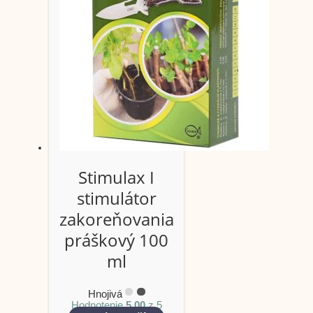
Stimulax I
stimulátor
zakoreňovania
práškový 100
ml
Hnojivá
Hodnotenie
5.00
z 5