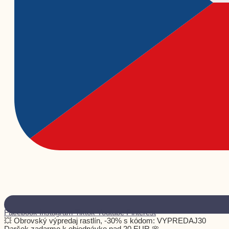
Facebook
Instagram
Tiktok
Youtube
Pinterest
💥 Obrovský výpredaj rastlín, -30% s kódom: VYPREDAJ30