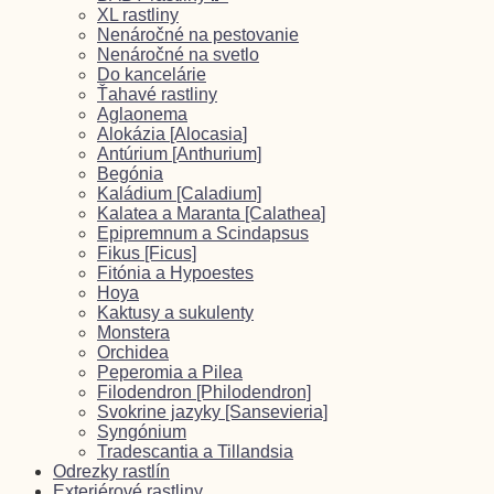
XL rastliny
Nenáročné na pestovanie
Nenáročné na svetlo
Do kancelárie
Ťahavé rastliny
Aglaonema
Alokázia [Alocasia]
Antúrium [Anthurium]
Begónia
Kaládium [Caladium]
Kalatea a Maranta [Calathea]
Epipremnum a Scindapsus
Fikus [Ficus]
Fitónia a Hypoestes
Hoya
Kaktusy a sukulenty
Monstera
Orchidea
Peperomia a Pilea
Filodendron [Philodendron]
Svokrine jazyky [Sansevieria]
Syngónium
Tradescantia a Tillandsia
Odrezky rastlín
Exteriérové rastliny