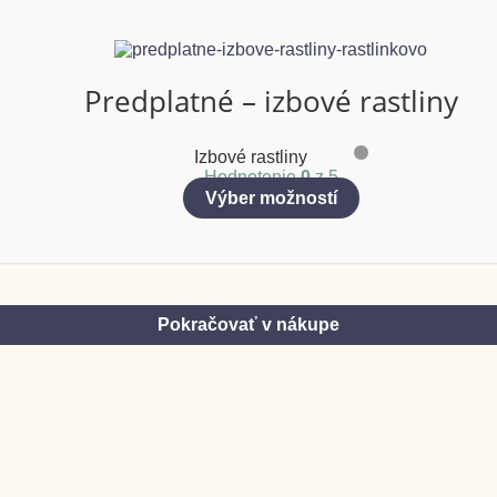
Predplatné – izbové rastliny
Izbové rastliny
Hodnotenie
0
z 5
Výber možností
Pokračovať v nákupe