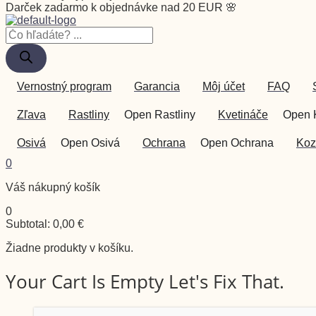
Darček zadarmo k objednávke nad 20 EUR 🌸
Vernostný program
Garancia
Môj účet
FAQ
Zľava
Rastliny
Open Rastliny
Kvetináče
Open 
Osivá
Open Osivá
Ochrana
Open Ochrana
Koz
0
Váš nákupný košík
0
Subtotal:
0,00
€
Žiadne produkty v košíku.
Your Cart Is Empty Let's Fix That.