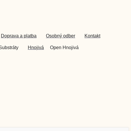
Doprava a platba
Osobný odber
Kontakt
Substráty
Hnojivá
Open Hnojivá