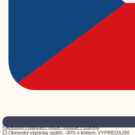
Facebook
Instagram
Tiktok
Youtube
Pinterest
💥 Obrovský výpredaj rastlín, -30% s kódom: VYPREDAJ30