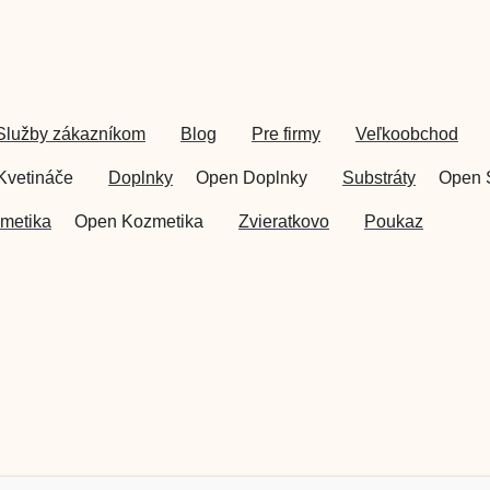
Služby zákazníkom
Blog
Pre firmy
Veľkoobchod
Kvetináče
Doplnky
Open Doplnky
Substráty
Open 
metika
Open Kozmetika
Zvieratkovo
Poukaz