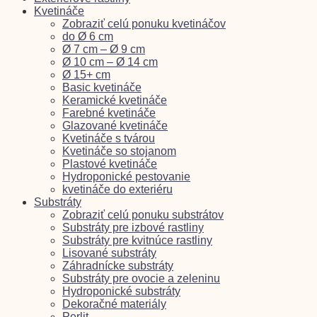
Kvetináče
Zobraziť celú ponuku kvetináčov
do Ø 6 cm
Ø 7 cm – Ø 9 cm
Ø 10 cm – Ø 14 cm
Ø 15+ cm
Basic kvetináče
Keramické kvetináče
Farebné kvetináče
Glazované kvetináče
Kvetináče s tvárou
Kvetináče so stojanom
Plastové kvetináče
Hydroponické pestovanie
kvetináče do exteriéru
Substráty
Zobraziť celú ponuku substrátov
Substráty pre izbové rastliny
Substráty pre kvitnúce rastliny
Lisované substráty
Záhradnícke substráty
Substráty pre ovocie a zeleninu
Hydroponické substráty
Dekoračné materiály
Perlit