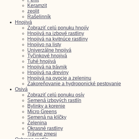
Keramzit
zeolit
Rašelinník
Hnojivá
Zobraziť celú ponuku hnojív
Hnojivá na izbové rastliny
Hnojivá na kvitnúce rastliny
Hnojivo na listy
Univerzálne hnojivá
Tyčinkové hnojivá
Tuhé hnojivá
Hnojivá na trávnik
Hnojivá na dreviny
Hnojivá na ovocie a zeleninu
Zakoreňovanie a hydroponické pestovanie
Osivá
Zobraziť celú ponuku osív
Semená izbových rastlín
Bylinky a korenie
Micro Greens
Semená na klíčky
Zelenina
Okrasné rastliny
Trávne zmesi