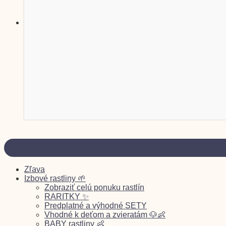
Zľava
Izbové rastliny 🌱
Zobraziť celú ponuku rastlín
RARITKY ✨
Predplatné a výhodné SETY
Vhodné k deťom a zvieratám 🐶👶
BABY rastliny 👶