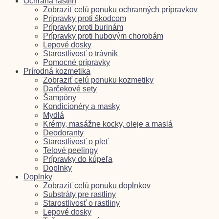
Ochrana rastlín
Zobraziť celú ponuku ochranných prípravkov
Prípravky proti škodcom
Prípravky proti burinám
Prípravky proti hubovým chorobám
Lepové dosky
Starostlivosť o trávnik
Pomocné prípravky
Prírodná kozmetika
Zobraziť celú ponuku kozmetiky
Darčekové sety
Šampóny
Kondicionéry a masky
Mydlá
Krémy, masážne kocky, oleje a maslá
Deodoranty
Starostlivosť o pleť
Telové peelingy
Prípravky do kúpeľa
Doplnky
Doplnky
Zobraziť celú ponuku doplnkov
Substráty pre rastliny
Starostlivosť o rastliny
Lepové dosky