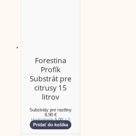
Forestina
Profík
Substrát pre
citrusy 15
litrov
Substráty pre rastliny
8,90
€
Hodnotenie
5.00
z 5
Pridať do košíka