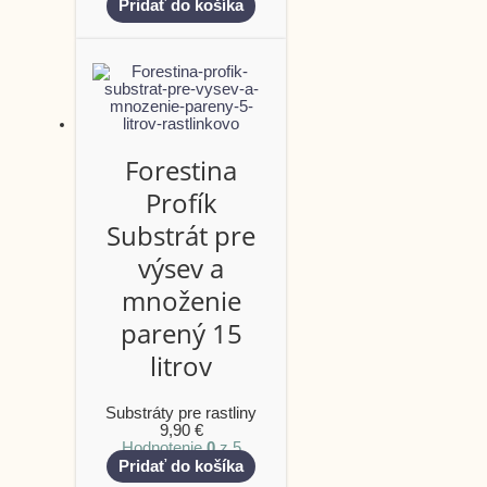
Pridať do košíka
Forestina
Profík
Substrát pre
výsev a
množenie
parený 15
litrov
Substráty pre rastliny
9,90
€
Hodnotenie
0
z 5
Pridať do košíka