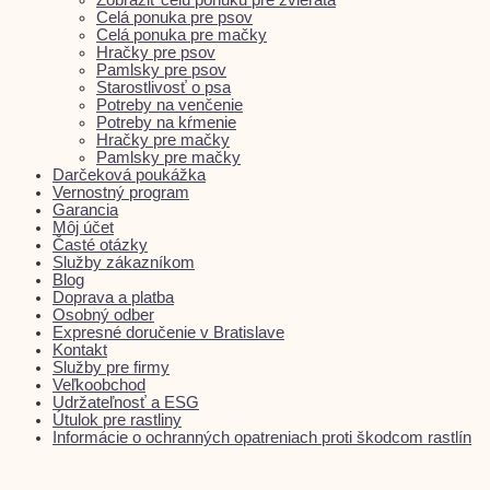
Celá ponuka pre psov
Celá ponuka pre mačky
Hračky pre psov
Pamlsky pre psov
Starostlivosť o psa
Potreby na venčenie
Potreby na kŕmenie
Hračky pre mačky
Pamlsky pre mačky
Darčeková poukážka
Vernostný program
Garancia
Môj účet
Časté otázky
Služby zákazníkom
Blog
Doprava a platba
Osobný odber
Expresné doručenie v Bratislave
Kontakt
Služby pre firmy
Veľkoobchod
Udržateľnosť a ESG
Útulok pre rastliny
Informácie o ochranných opatreniach proti škodcom rastlín