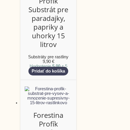
Profík
Substrát pre
paradajky,
papriky a
uhorky 15
litrov
Substráty pre rastliny
9,90
€
Hodnotenie
5.00
z 5
Pridať do košíka
Forestina
Profík