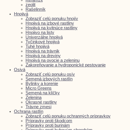
zeolit
Rašelinník
Hnojivá
Zobraziť celú ponuku hnojív
Hnojivá na izbové rastliny
Hnojivá na kvitnúce rastliny
Hnojivo na listy
Univerzálne hnojivá
Tyčinkové hnojivá
Tuhé hnojivá
Hnojivá na trávnik
Hnojivá na dreviny
Hnojivá na ovocie a zeleninu
Zakoreňovanie a hydroponické pestovanie
Osivá
Zobraziť celú ponuku osív
Semená izbových rastlín
Bylinky a korenie
Micro Greens
Semená na klíčky
Zelenina
Okrasné rastliny
Trávne zmesi
Ochrana rastlín
Zobraziť celú ponuku ochranných prípravkov
Prípravky proti škodcom
Prípravky proti burinám
Prípravky proti hubovým chorobám