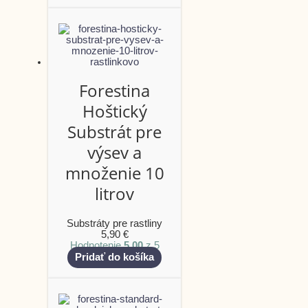
Forestina
Hoštický
Substrát pre
výsev a
množenie 10
litrov
Substráty pre rastliny
5,90
€
Hodnotenie
5.00
z 5
Pridať do košíka