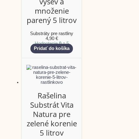
výsev a
množenie
parený 5 litrov
Substráty pre rastliny
4,90
€
Hodnotenie
0
z 5
Pridať do košíka
Rašelina
Substrát Vita
Natura pre
zelené korenie
5 litrov