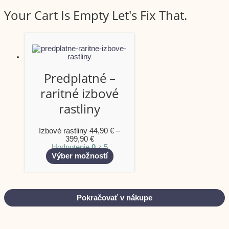
Your Cart Is Empty Let's Fix That.
Predplatné –
raritné izbové
rastliny
Izbové rastliny
44,90
€
–
399,90
€
Hodnotenie
0
z 5
Výber možností
Pokračovať v nákupe