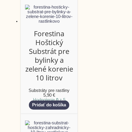
Forestina
Hoštický
Substrát pre
bylinky a
zelené korenie
10 litrov
Substráty pre rastliny
5,90
€
Hodnotenie
0
z 5
Pridať do košíka