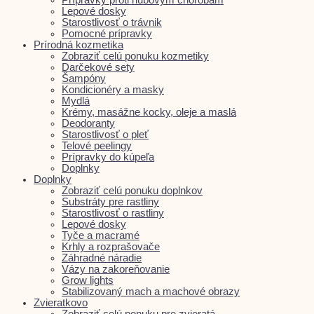
Lepové dosky
Starostlivosť o trávnik
Pomocné prípravky
Prírodná kozmetika
Zobraziť celú ponuku kozmetiky
Darčekové sety
Šampóny
Kondicionéry a masky
Mydlá
Krémy, masážne kocky, oleje a maslá
Deodoranty
Starostlivosť o pleť
Telové peelingy
Prípravky do kúpeľa
Doplnky
Doplnky
Zobraziť celú ponuku doplnkov
Substráty pre rastliny
Starostlivosť o rastliny
Lepové dosky
Tyče a macramé
Krhly a rozprašovače
Záhradné náradie
Vázy na zakoreňovanie
Grow lights
Stabilizovaný mach a machové obrazy
Zvieratkovo
Zobraziť celú ponuku pre zvieratá