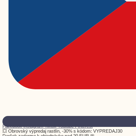
Facebook
Instagram
Tiktok
Youtube
Pinterest
💥 Obrovský výpredaj rastlín, -30% s kódom: VYPREDAJ30