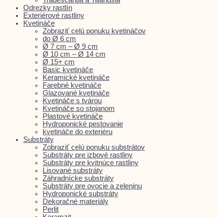
Odrezky rastlín
Exteriérové rastliny
Kvetináče
Zobraziť celú ponuku kvetináčov
do Ø 6 cm
Ø 7 cm – Ø 9 cm
Ø 10 cm – Ø 14 cm
Ø 15+ cm
Basic kvetináče
Keramické kvetináče
Farebné kvetináče
Glazované kvetináče
Kvetináče s tvárou
Kvetináče so stojanom
Plastové kvetináče
Hydroponické pestovanie
kvetináče do exteriéru
Substráty
Zobraziť celú ponuku substrátov
Substráty pre izbové rastliny
Substráty pre kvitnúce rastliny
Lisované substráty
Záhradnícke substráty
Substráty pre ovocie a zeleninu
Hydroponické substráty
Dekoračné materiály
Perlit
Keramzit