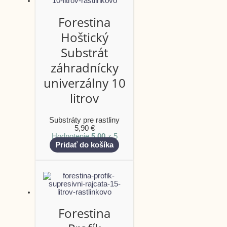
Forestina
Hoštický
Substrát
záhradnícky
univerzálny 10
litrov
Substráty pre rastliny
5,90
€
Hodnotenie
5.00
z 5
Pridať do košíka
Forestina