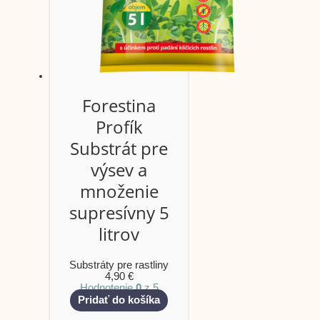
Forestina
Profík
Substrát pre
výsev a
množenie
supresívny 5
litrov
Substráty pre rastliny
4,90
€
Hodnotenie
0
z 5
Pridať do košíka