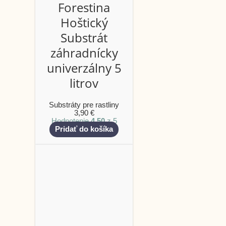
Forestina
Hoštický
Substrát
záhradnícky
univerzálny 5
litrov
Substráty pre rastliny
3,90
€
Hodnotenie
4.50
z 5
Pridať do košíka