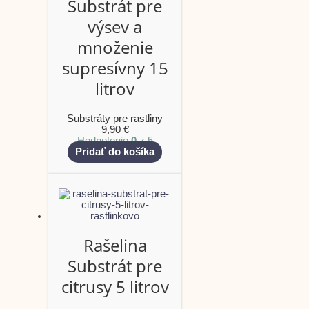
Substrát pre
výsev a
množenie
supresívny 15
litrov
Substráty pre rastliny
9,90
€
Hodnotenie
0
z 5
Pridať do košíka
Rašelina
Substrát pre
citrusy 5 litrov