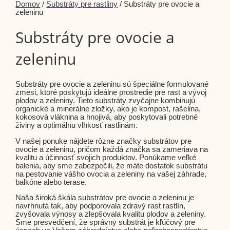
Domov
/
Substráty pre rastliny
/ Substráty pre ovocie a
zeleninu
Substráty pre ovocie a
zeleninu
Substráty pre ovocie a zeleninu sú špeciálne formulované
zmesi, ktoré poskytujú ideálne prostredie pre rast a vývoj
plodov a zeleniny. Tieto substráty zvyčajne kombinujú
organické a minerálne zložky, ako je kompost, rašelina,
kokosová vláknina a hnojivá, aby poskytovali potrebné
živiny a optimálnu vlhkosť rastlinám.
V našej ponuke nájdete rôzne značky substrátov pre
ovocie a zeleninu, pričom každá značka sa zameriava na
kvalitu a účinnosť svojich produktov. Ponúkame veľké
balenia, aby sme zabezpečili, že máte dostatok substrátu
na pestovanie vášho ovocia a zeleniny na vašej záhrade,
balkóne alebo terase.
Naša široká škála substrátov pre ovocie a zeleninu je
navrhnutá tak, aby podporovala zdravý rast rastlín,
zvyšovala výnosy a zlepšovala kvalitu plodov a zeleniny.
Sme presvedčení, že správny substrát je kľúčový pre