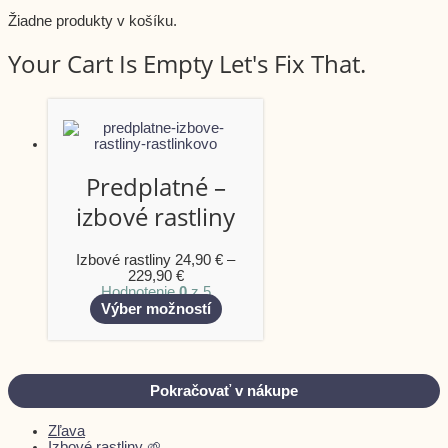
Žiadne produkty v košíku.
Your Cart Is Empty Let's Fix That.
Predplatné –
izbové rastliny
Izbové rastliny
24,90
€
–
229,90
€
Hodnotenie
0
z 5
Výber možností
Pokračovať v nákupe
Zľava
Izbové rastliny 🌱