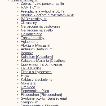
Zobraziť celú ponuku rastlín
RARITKY ✨
Predplatné a výhodné SETY
Vhodné k deťom a zvieratám 🐶👶
BABY rastliny 👶
XL rastliny
Nenáročné na pestovanie
Nenáročné na svetlo
Do kancelárie
Ťahavé rastliny
Aglaonema
Alokázia [Alocasia]
Antúrium [Anthurium]
Begónia
Kaládium [Caladium]
Kalatea a Maranta [Calathea]
Epipremnum a Scindapsus
Fikus [Ficus]
Fitónia a Hypoestes
Hoya
Kaktusy a sukulenty
Monstera
Orchidea
Peperomia a Pilea
Filodendron [Philodendron]
Svokrine jazyky [Sansevieria]
Syngónium
Tradescantia a Tillandsia