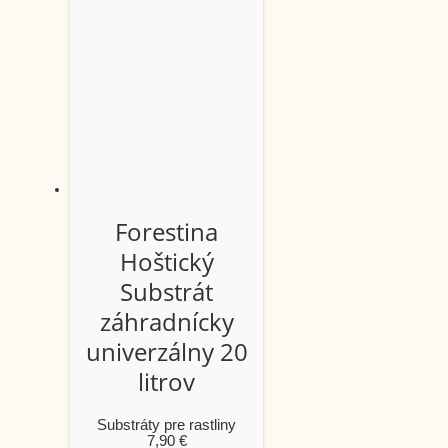
Forestina
Hoštický
Substrát
záhradnícky
univerzálny 20
litrov
Substráty pre rastliny
7,90
€