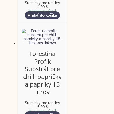
Substráty pre rastliny
4,90
€
Hodnotenie
0
z 5
Pridať do košíka
Forestina
Profík
Substrát pre
chilli papričky
a papriky 15
litrov
Substráty pre rastliny
6,90
€
Hodnotenie
0
z 5