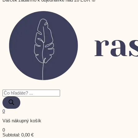
Darček zadarmo k objednávke nad 20 EUR 🌸
0
Váš nákupný košík
0
Subtotal:
0,00
€