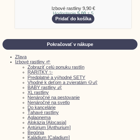
Izbové rastliny
9,90
€
Hodnotenie
5.00
z 5
Pridať do košíka
Pokračovať v nákupe
Zľava
Izbové rastliny 🌱
Zobraziť celú ponuku rastlín
RARITKY ✨
Predplatné a výhodné SETY
Vhodné k deťom a zvieratám 🐶👶
BABY rastliny 👶
XL rastliny
Nenáročné na pestovanie
Nenáročné na svetlo
Do kancelárie
Ťahavé rastliny
Aglaonema
Alokázia [Alocasia]
Antúrium [Anthurium]
Begónia
Kaládium [Caladium]