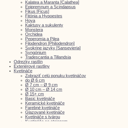
Kalatea a Maranta [Calathea]
Epipremnum a Scindapsus
Fikus [Ficus]
Fitónia a Hypoestes
Hoya
Kaktusy a sukulenty
Monstera
Orchidea
Peperomia a Pilea
Filodendron [Philodendron]
Svokrine jazyky [Sansevieria]
Syngónium
Tradescantia a Tillandsia
Odrezky rastlín
Exteriérové rastliny
Kvetináče
Zobraziť celú ponuku kvetináčov
do Ø 6 cm
Ø 7 cm – Ø 9 cm
Ø 10 cm – Ø 14 cm
Ø 15+ cm
Basic kvetináče
Keramické kvetináče
Farebné kvetináče
Glazované kvetináče
Kvetináče s tvárou
Kvetináče so stojanom
Plastové kvetináče