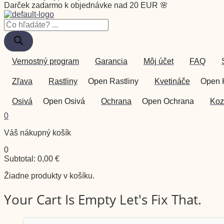
Darček zadarmo k objednávke nad 20 EUR 🌸
Vernostný program
Garancia
Môj účet
FAQ
Zľava
Rastliny
Open Rastliny
Kvetináče
Open 
Osivá
Open Osivá
Ochrana
Open Ochrana
Koz
0
Váš nákupný košík
0
Subtotal:
0,00
€
Žiadne produkty v košíku.
Your Cart Is Empty Let's Fix That.