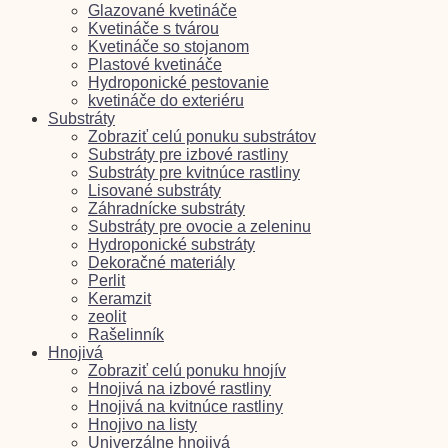
Glazované kvetináče
Kvetináče s tvárou
Kvetináče so stojanom
Plastové kvetináče
Hydroponické pestovanie
kvetináče do exteriéru
Substráty
Zobraziť celú ponuku substrátov
Substráty pre izbové rastliny
Substráty pre kvitnúce rastliny
Lisované substráty
Záhradnícke substráty
Substráty pre ovocie a zeleninu
Hydroponické substráty
Dekoračné materiály
Perlit
Keramzit
zeolit
Rašelinník
Hnojivá
Zobraziť celú ponuku hnojív
Hnojivá na izbové rastliny
Hnojivá na kvitnúce rastliny
Hnojivo na listy
Univerzálne hnojivá