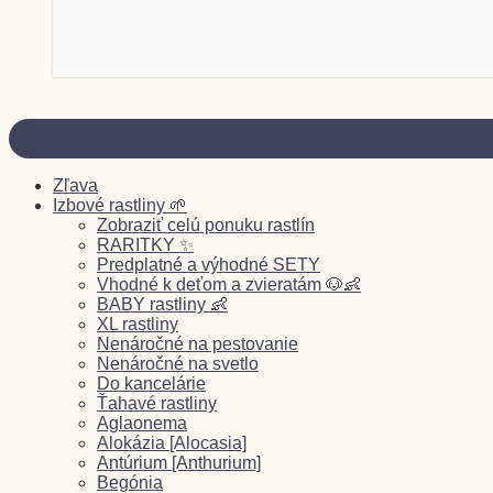
Zľava
Izbové rastliny 🌱
Zobraziť celú ponuku rastlín
RARITKY ✨
Predplatné a výhodné SETY
Vhodné k deťom a zvieratám 🐶👶
BABY rastliny 👶
XL rastliny
Nenáročné na pestovanie
Nenáročné na svetlo
Do kancelárie
Ťahavé rastliny
Aglaonema
Alokázia [Alocasia]
Antúrium [Anthurium]
Begónia