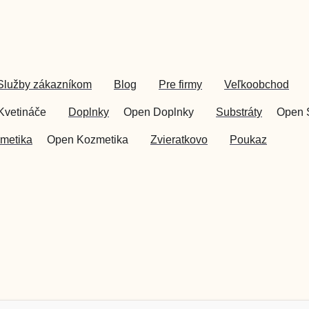
Služby zákazníkom
Blog
Pre firmy
Veľkoobchod
Kvetináče
Doplnky
Open Doplnky
Substráty
Open 
metika
Open Kozmetika
Zvieratkovo
Poukaz