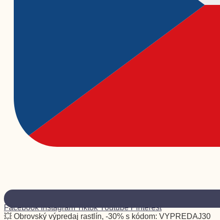
Facebook
Instagram
Tiktok
Youtube
Pinterest
💥 Obrovský výpredaj rastlín, -30% s kódom: VYPREDAJ30