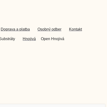
Doprava a platba
Osobný odber
Kontakt
Substráty
Hnojivá
Open Hnojivá