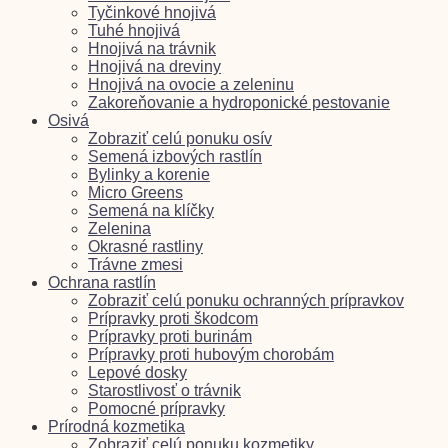
Tyčinkové hnojivá
Tuhé hnojivá
Hnojivá na trávnik
Hnojivá na dreviny
Hnojivá na ovocie a zeleninu
Zakoreňovanie a hydroponické pestovanie
Osivá
Zobraziť celú ponuku osív
Semená izbových rastlín
Bylinky a korenie
Micro Greens
Semená na klíčky
Zelenina
Okrasné rastliny
Trávne zmesi
Ochrana rastlín
Zobraziť celú ponuku ochranných prípravkov
Prípravky proti škodcom
Prípravky proti burinám
Prípravky proti hubovým chorobám
Lepové dosky
Starostlivosť o trávnik
Pomocné prípravky
Prírodná kozmetika
Zobraziť celú ponuku kozmetiky