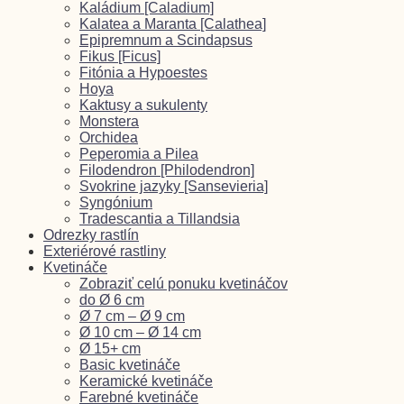
Kaládium [Caladium]
Kalatea a Maranta [Calathea]
Epipremnum a Scindapsus
Fikus [Ficus]
Fitónia a Hypoestes
Hoya
Kaktusy a sukulenty
Monstera
Orchidea
Peperomia a Pilea
Filodendron [Philodendron]
Svokrine jazyky [Sansevieria]
Syngónium
Tradescantia a Tillandsia
Odrezky rastlín
Exteriérové rastliny
Kvetináče
Zobraziť celú ponuku kvetináčov
do Ø 6 cm
Ø 7 cm – Ø 9 cm
Ø 10 cm – Ø 14 cm
Ø 15+ cm
Basic kvetináče
Keramické kvetináče
Farebné kvetináče