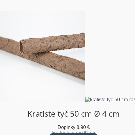
Kratiste tyč 50 cm Ø 4 cm
Doplnky
8,90
€
Hodnotenie
5.00
z 5