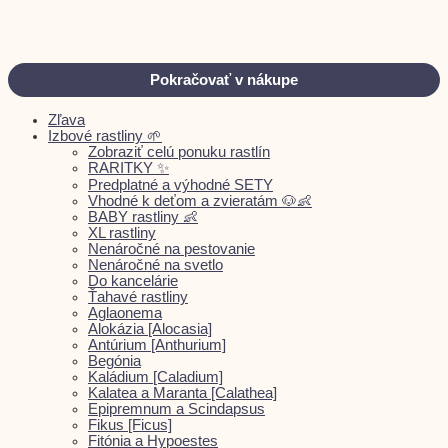
Pokračovať v nákupe
Zľava
Izbové rastliny 🌱
Zobraziť celú ponuku rastlín
RARITKY ✨
Predplatné a výhodné SETY
Vhodné k deťom a zvieratám 🐶👶
BABY rastliny 👶
XL rastliny
Nenáročné na pestovanie
Nenáročné na svetlo
Do kancelárie
Ťahavé rastliny
Aglaonema
Alokázia [Alocasia]
Antúrium [Anthurium]
Begónia
Kaládium [Caladium]
Kalatea a Maranta [Calathea]
Epipremnum a Scindapsus
Fikus [Ficus]
Fitónia a Hypoestes