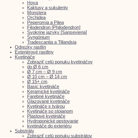
Hoya
Kaktusy a sukulenty
Monstera
Orchidea
Peperomia a Pilea
Filodendron [Philodendron]
Svokrine jazyky [Sansevieria]
Syngónium
Tradescantia a Tillandsia
Odrezky rastlín
Exteriérové rastliny
Kvetináče
Zobraziť celú ponuku kvetináčov
do Ø 6 cm
Ø 7 cm – Ø 9 cm
Ø 10 cm – Ø 14 cm
Ø 15+ cm
Basic kvetináče
Keramické kvetináče
Farebné kvetináče
Glazované kvetináče
Kvetináče s tvárou
Kvetináče so stojanom
Plastové kvetináče
Hydroponické pestovanie
kvetináče do exteriéru
Substráty
Zobraziť celú ponuku substrátov