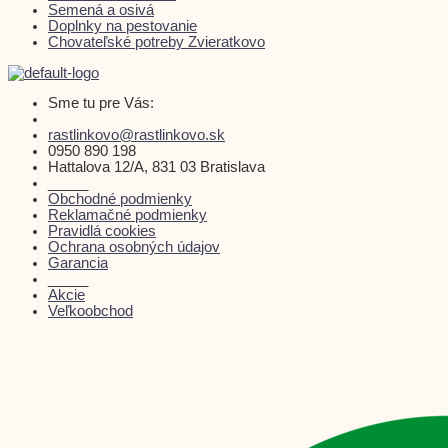
Semená a osivá
Doplnky na pestovanie
Chovateľské potreby Zvieratkovo
Sme tu pre Vás:
rastlinkovo@rastlinkovo.sk
0950 890 198
Hattalova 12/A, 831 03 Bratislava
_____
Obchodné podmienky
Reklamačné podmienky
Pravidlá cookies
Ochrana osobných údajov
Garancia
_____
Akcie
Veľkoobchod