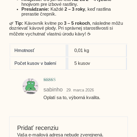
hnojivom pre izbové rastliny.
Presádzanie:
Každé
2 – 3 roky
, keď rastlina
prerastie črepník.
🌿
Tip:
Kávovník kvitne po
3 – 5 rokoch
, následne môžu
dozrievať kávové plody. Pri správnej starostlivosti si
môžete vychutnať vlastnú úrodu kávy! ☕
Hmotnosť
0,01 kg
Počet kusov v balení
5 kusov
Hodnotenie
sabinho
29. marca 2026
5
z 5
Oplatí sa to, výborná kvalita.
Pridať recenziu
Vaša e-mailová adresa nebude zverejnená.