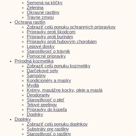
Semená na klíčky
Zelenina
Okrasné rastliny
Trávne zmesi
Ochrana rastlín
Zobraziť celú ponuku ochranných prípravkov
Prípravky proti škodcom
Prípravky proti burinám
Prípravky proti hubovým chorobám
Lepové dosky
Starostlivosť o trávnik
Pomocné prípravky
Prírodná kozmetika
Zobraziť celú ponuku kozmetiky
Darčekové sety
Šampóny
Kondicionéry a masky
Mydlá
Krémy, masážne kocky, oleje a maslá
Deodoranty
Starostlivosť o pleť
Telové peelingy
Prípravky do kúpeľa
Doplnky
Doplnky
Zobraziť celú ponuku doplnkov
Substráty pre rastliny
Starostlivosť o rastliny