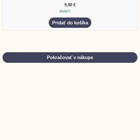
9,90
€
Hodnotenie
5.00
Pridať do košíka
z 5
Pokračovať v nákupe
Original
Current
-53%
price
price
was:
is:
16,90 €.
7,90 €.