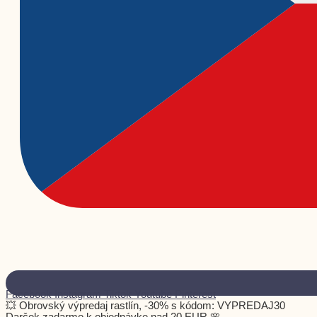
Facebook
Instagram
Tiktok
Youtube
Pinterest
💥 Obrovský výpredaj rastlín, -30% s kódom: VYPREDAJ30