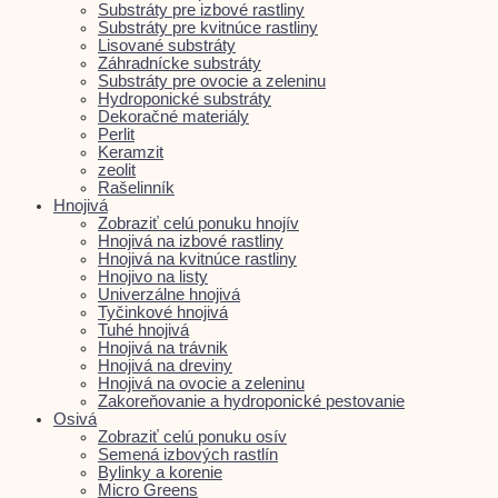
Substráty pre izbové rastliny
Substráty pre kvitnúce rastliny
Lisované substráty
Záhradnícke substráty
Substráty pre ovocie a zeleninu
Hydroponické substráty
Dekoračné materiály
Perlit
Keramzit
zeolit
Rašelinník
Hnojivá
Zobraziť celú ponuku hnojív
Hnojivá na izbové rastliny
Hnojivá na kvitnúce rastliny
Hnojivo na listy
Univerzálne hnojivá
Tyčinkové hnojivá
Tuhé hnojivá
Hnojivá na trávnik
Hnojivá na dreviny
Hnojivá na ovocie a zeleninu
Zakoreňovanie a hydroponické pestovanie
Osivá
Zobraziť celú ponuku osív
Semená izbových rastlín
Bylinky a korenie
Micro Greens