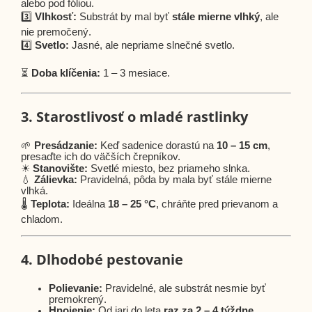
alebo pod fóliou.
3️⃣
Vlhkosť:
Substrát by mal byť
stále mierne vlhký
, ale
nie premočený.
4️⃣
Svetlo:
Jasné, ale nepriame slnečné svetlo.
⏳
Doba klíčenia:
1 – 3 mesiace.
3. Starostlivosť o mladé rastlinky
🌱
Presádzanie:
Keď sadenice dorastú na
10 – 15 cm
,
presaďte ich do väčších črepníkov.
☀
Stanovište:
Svetlé miesto, bez priameho slnka.
💧
Zálievka:
Pravidelná, pôda by mala byť stále mierne
vlhká.
🌡
Teplota:
Ideálna
18 – 25 °C
, chráňte pred prievanom a
chladom.
4. Dlhodobé pestovanie
Polievanie:
Pravidelné, ale substrát nesmie byť
premokrený.
Hnojenie:
Od jari do leta
raz za 2 – 4 týždne