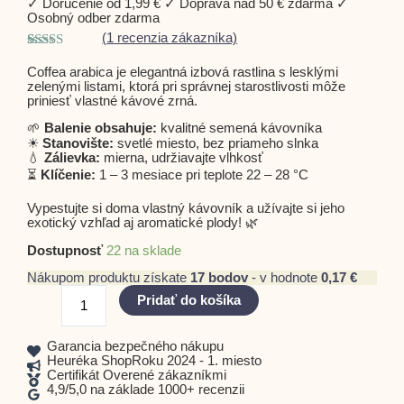
✓ Doručenie od 1,99 € ✓ Doprava nad 50 € zdarma ✓
Osobný odber zdarma
(
1
recenzia zákazníka)
Hodnotenie
1
5.00
z 5 na
Coffea arabica je elegantná izbová rastlina s lesklými
základe
zelenými listami, ktorá pri správnej starostlivosti môže
zákazníckej
priniesť vlastné kávové zrná.
recenzie
🌱
Balenie obsahuje:
kvalitné semená kávovníka
☀
Stanovište:
svetlé miesto, bez priameho slnka
💧
Zálievka:
mierna, udržiavajte vlhkosť
⏳
Klíčenie:
1 – 3 mesiace pri teplote 22 – 28 °C
Vypestujte si doma vlastný kávovník a užívajte si jeho
exotický vzhľad aj aromatické plody! 🌿
Dostupnosť
22 na sklade
Nákupom produktu získate
17
bodov
- v hodnote
0,17
€
Pridať do košíka
Garancia bezpečného nákupu
Heuréka ShopRoku 2024 - 1. miesto
Certifikát Overené zákazníkmi
4,9/5,0 na základe 1000+ recenzii