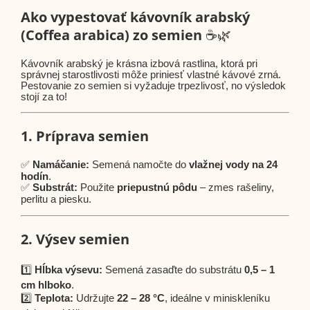
Ako vypestovať kávovník arabský
(Coffea arabica) zo semien
☕🌿
Kávovník arabský je krásna izbová rastlina, ktorá pri
správnej starostlivosti môže priniesť vlastné kávové zrná.
Pestovanie zo semien si vyžaduje trpezlivosť, no výsledok
stojí za to!
1. Príprava semien
✅
Namáčanie:
Semená namočte do
vlažnej vody na 24
hodín
.
✅
Substrát:
Použite
priepustnú pôdu
– zmes rašeliny,
perlitu a piesku.
2. Výsev semien
1️⃣
Hĺbka výsevu:
Semená zasaďte do substrátu
0,5 – 1
cm hlboko
.
2️⃣
Teplota:
Udržujte
22 – 28 °C
, ideálne v miniskleníku