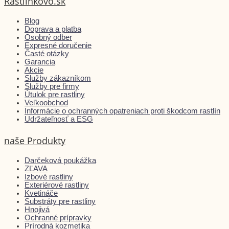
Rastlinkovo.sk
Blog
Doprava a platba
Osobný odber
Expresné doručenie
Časté otázky
Garancia
Akcie
Služby zákazníkom
Služby pre firmy
Útulok pre rastliny
Veľkoobchod
Informácie o ochranných opatreniach proti škodcom rastlín
Udržateľnosť a ESG
naše Produkty
Darčeková poukážka
ZĽAVA
Izbové rastliny
Exteriérové rastliny
Kvetináče
Substráty pre rastliny
Hnojivá
Ochranné prípravky
Prírodná kozmetika