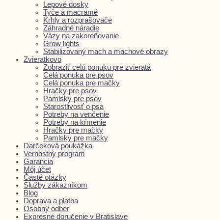
Lepové dosky
Tyče a macramé
Krhly a rozprašovače
Záhradné náradie
Vázy na zakoreňovanie
Grow lights
Stabilizovaný mach a machové obrazy
Zvieratkovo
Zobraziť celú ponuku pre zvieratá
Celá ponuka pre psov
Celá ponuka pre mačky
Hračky pre psov
Pamlsky pre psov
Starostlivosť o psa
Potreby na venčenie
Potreby na kŕmenie
Hračky pre mačky
Pamlsky pre mačky
Darčeková poukážka
Vernostný program
Garancia
Môj účet
Časté otázky
Služby zákazníkom
Blog
Doprava a platba
Osobný odber
Expresné doručenie v Bratislave