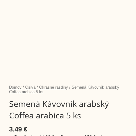
množstvo
Domov
/
Osivá
/
Okrasné rastliny
/ Semená Kávovník arabský
Semená
Coffea arabica 5 ks
Kávovník
Semená Kávovník arabský
arabský
Coffea
arabica
Coffea arabica 5 ks
5
ks
3,49
€