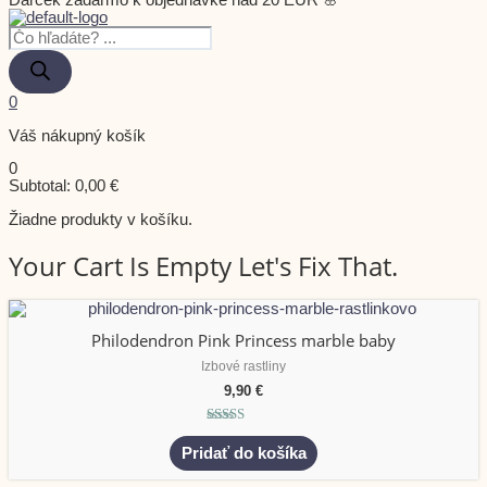
Darček zadarmo k objednávke nad 20 EUR 🌸
0
Váš nákupný košík
0
Subtotal:
0,00
€
Žiadne produkty v košíku.
Your Cart Is Empty Let's Fix That.
Philodendron Pink Princess marble baby
Izbové rastliny
9,90
€
Hodnotenie
5.00
Pridať do košíka
z 5