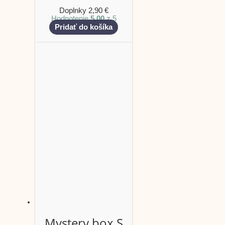
Doplnky
2,90
€
Hodnotenie
5.00
z 5
Pridať do košíka
Mystery box S