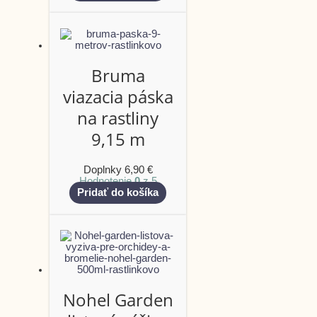
Bruma
viazacia páska
na rastliny
9,15 m
Doplnky
6,90
€
Hodnotenie
0
z 5
Pridať do košíka
Nohel Garden