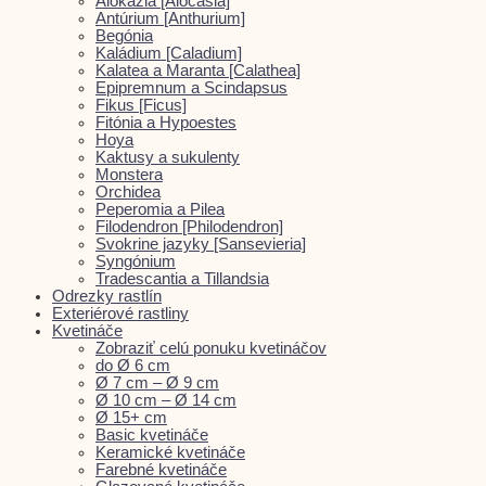
Alokázia [Alocasia]
Antúrium [Anthurium]
Begónia
Kaládium [Caladium]
Kalatea a Maranta [Calathea]
Epipremnum a Scindapsus
Fikus [Ficus]
Fitónia a Hypoestes
Hoya
Kaktusy a sukulenty
Monstera
Orchidea
Peperomia a Pilea
Filodendron [Philodendron]
Svokrine jazyky [Sansevieria]
Syngónium
Tradescantia a Tillandsia
Odrezky rastlín
Exteriérové rastliny
Kvetináče
Zobraziť celú ponuku kvetináčov
do Ø 6 cm
Ø 7 cm – Ø 9 cm
Ø 10 cm – Ø 14 cm
Ø 15+ cm
Basic kvetináče
Keramické kvetináče
Farebné kvetináče