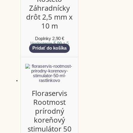
Záhradnícky
drôt 2,5 mm x
10 m
Doplnky
2,90
€
Hodnotenie
5.00
z 5
Pridať do košíka
Floraservis
Rootmost
prírodný
koreňový
stimulátor 50