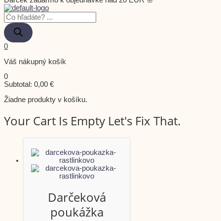
Darček zadarmo k objednávke nad 20 EUR 🌸
0
Váš nákupný košík
0
Subtotal:
0,00
€
Žiadne produkty v košíku.
Your Cart Is Empty Let's Fix That.
Darčeková
poukážka