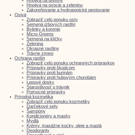
Hnojivá na dreviny
Hnojivá na ovocie a zeleninu
Zakoreňovanie a hydroponické pestovanie
Osivá
Zobraziť celú ponuku osív
Semená izbových rastlín
Bylinky a korenie
Micro Greens
Semená na klíčky
Zelenina
Okrasné rastliny
Trávne zmesi
Ochrana rastlín
Zobraziť celú ponuku ochranných prípravkov
Prípravky proti škodcom
Prípravky proti burinám
Prípravky proti hubovým chorobám
Lepové dosky
Starostlivosť o trávnik
Pomocné prípravky
Prírodná kozmetika
Zobraziť celú ponuku kozmetiky
Darčekové sety
Šampóny
Kondicionéry a masky
Mydlá
Krémy, masážne kocky, oleje a maslá
Deodoranty