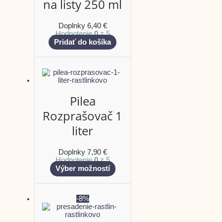
na listy 250 ml
Doplnky
6,40
€
Hodnotenie
0
z 5
Pridať do košíka
Pilea
Rozprašovač 1
liter
Doplnky
7,90
€
Hodnotenie
0
z 5
Výber možností
-8%