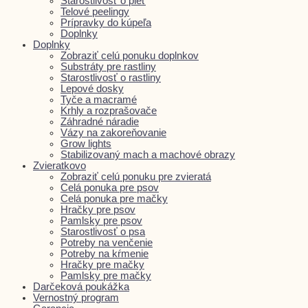
Starostlivosť o pleť
Telové peelingy
Prípravky do kúpeľa
Doplnky
Doplnky
Zobraziť celú ponuku doplnkov
Substráty pre rastliny
Starostlivosť o rastliny
Lepové dosky
Tyče a macramé
Krhly a rozprašovače
Záhradné náradie
Vázy na zakoreňovanie
Grow lights
Stabilizovaný mach a machové obrazy
Zvieratkovo
Zobraziť celú ponuku pre zvieratá
Celá ponuka pre psov
Celá ponuka pre mačky
Hračky pre psov
Pamlsky pre psov
Starostlivosť o psa
Potreby na venčenie
Potreby na kŕmenie
Hračky pre mačky
Pamlsky pre mačky
Darčeková poukážka
Vernostný program