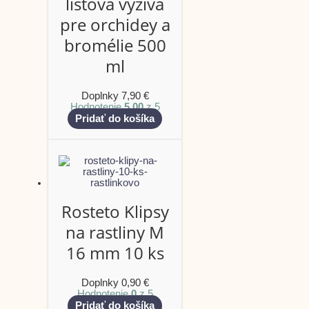
listová výživa
pre orchidey a
bromélie 500
ml
Doplnky
7,90
€
Hodnotenie
5.00
z 5
Pridať do košíka
Rosteto Klipsy
na rastliny M
16 mm 10 ks
Doplnky
0,90
€
Hodnotenie
0
z 5
Pridať do košíka