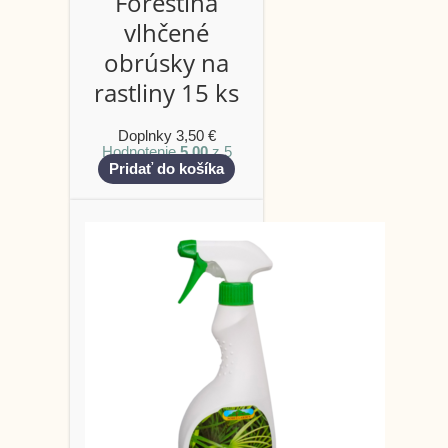
Forestina
vlhčené
obrúsky na
rastliny 15 ks
Doplnky
3,50
€
Hodnotenie
5.00
z 5
Pridať do košíka