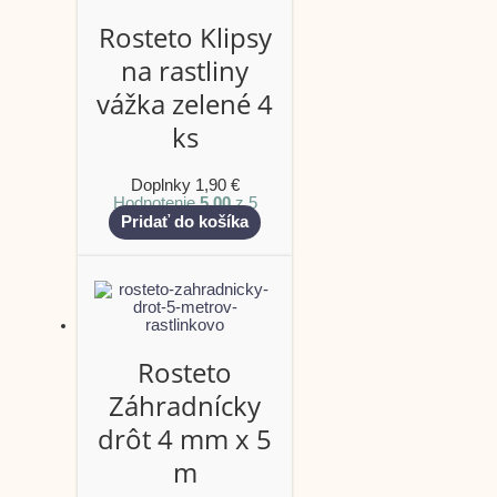
Rosteto Klipsy
na rastliny
vážka zelené 4
ks
Doplnky
1,90
€
Hodnotenie
5.00
z 5
Pridať do košíka
Rosteto
Záhradnícky
drôt 4 mm x 5
m