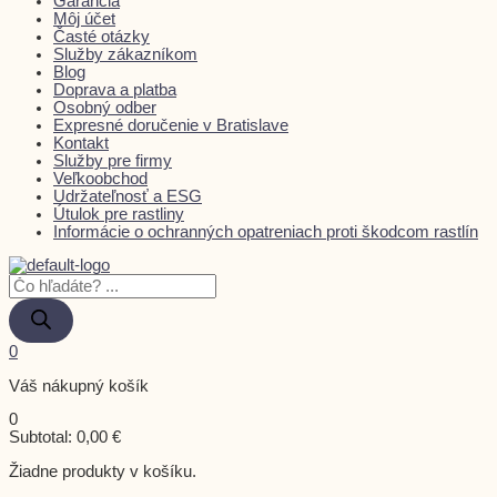
Garancia
Môj účet
Časté otázky
Služby zákazníkom
Blog
Doprava a platba
Osobný odber
Expresné doručenie v Bratislave
Kontakt
Služby pre firmy
Veľkoobchod
Udržateľnosť a ESG
Útulok pre rastliny
Informácie o ochranných opatreniach proti škodcom rastlín
0
Váš nákupný košík
0
Subtotal:
0,00
€
Žiadne produkty v košíku.