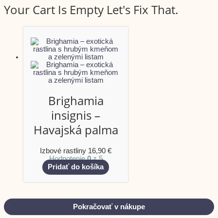
Your Cart Is Empty Let's Fix That.
Brighamia
insignis –
Havajská palma
Izbové rastliny
16,90
€
Hodnotenie
0
z 5
Pridať do košíka
Pokračovať v nákupe