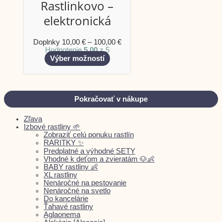
Rastlinkovo –
elektronická
Doplnky
10,00
€
–
100,00
€
Hodnotenie
5.00
z 5
Výber možností
Pokračovať v nákupe
Zľava
Izbové rastliny 🌱
Zobraziť celú ponuku rastlín
RARITKY ✨
Predplatné a výhodné SETY
Vhodné k deťom a zvieratám 🐶👶
BABY rastliny 👶
XL rastliny
Nenáročné na pestovanie
Nenáročné na svetlo
Do kancelárie
Ťahavé rastliny
Aglaonema