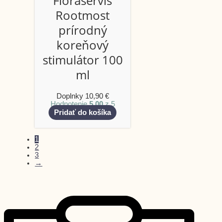
Floraservis
Rootmost
prírodný
koreňový
stimulátor 100
ml
Doplnky
10,90
€
Hodnotenie
5.00
z 5
Pridať do košíka
1
2
3
→