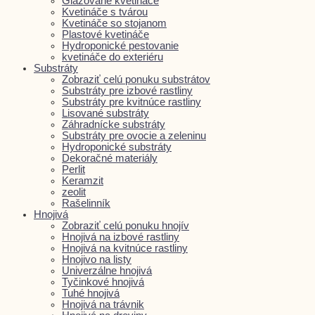
Glazované kvetináče
Kvetináče s tvárou
Kvetináče so stojanom
Plastové kvetináče
Hydroponické pestovanie
kvetináče do exteriéru
Substráty
Zobraziť celú ponuku substrátov
Substráty pre izbové rastliny
Substráty pre kvitnúce rastliny
Lisované substráty
Záhradnícke substráty
Substráty pre ovocie a zeleninu
Hydroponické substráty
Dekoračné materiály
Perlit
Keramzit
zeolit
Rašelinník
Hnojivá
Zobraziť celú ponuku hnojív
Hnojivá na izbové rastliny
Hnojivá na kvitnúce rastliny
Hnojivo na listy
Univerzálne hnojivá
Tyčinkové hnojivá
Tuhé hnojivá
Hnojivá na trávnik