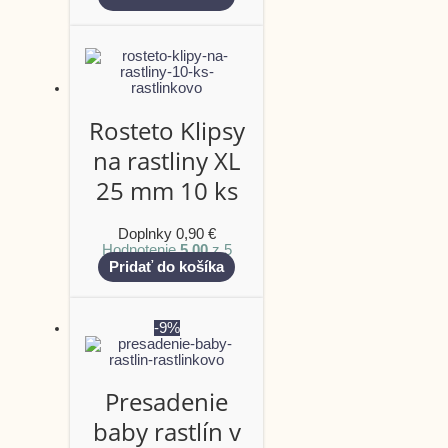
Rosteto Klipsy
na rastliny XL
25 mm 10 ks
Doplnky
0,90
€
Hodnotenie
5.00
z 5
Pridať do košíka
-9%
Presadenie
baby rastlín v