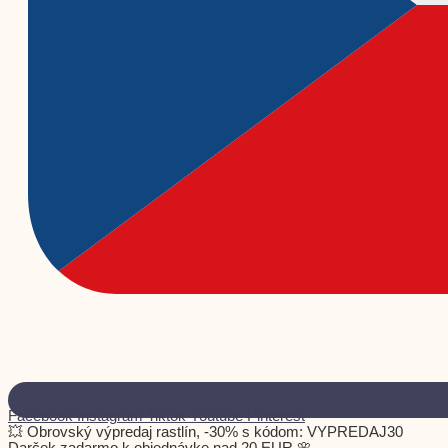
Facebook
Instagram
Tiktok
Youtube
Pinterest
💥 Obrovský výpredaj rastlín, -30% s kódom: VYPREDAJ30