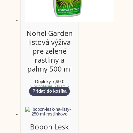
Nohel Garden
listová výživa
pre zelené
rastliny a
palmy 500 ml
Doplnky
7,90
€
Hodnotenie
5.00
z 5
Pridať do košíka
Bopon Lesk