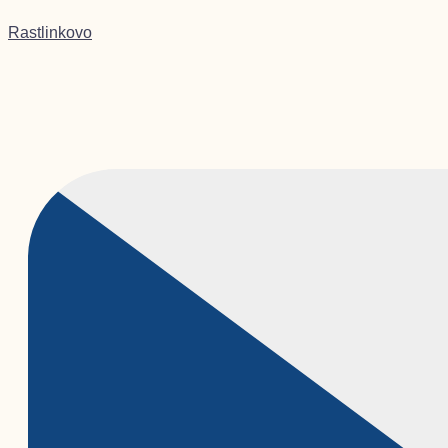
Preskočiť
Products
Products
Menu
Menu
Menu
Menu
na
search
search
Rastlinkovo
obsah