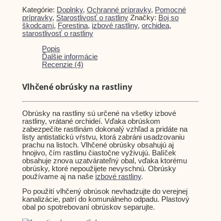
Kategórie:
Doplnky
,
Ochranné prípravky
,
Pomocné
prípravky
,
Starostlivosť o rastliny
Značky:
Boj so
škodcami
,
Forestina
,
izbové rastliny
,
orchidea
,
starostlivosť o rastliny
Popis
Ďalšie informácie
Recenzie (4)
Vlhčené obrúsky na rastliny
Obrúsky na rastliny sú určené na všetky izbové
rastliny, vrátané orchideí. Vďaka obrúskom
zabezpečíte rastlinám dokonalý vzhľad a pridáte na
listy antistatickú vŕstvu, ktorá zabráni usadzovaniu
prachu na listoch. Vlhčené obrúsky obsahujú aj
hnojivo, čím rastlinu čiastočne vyživujú. Balíček
obsahuje znova uzatvárateľný obal, vďaka ktorému
obrúsky, ktoré nepoužijete nevyschnú. Obrúsky
používame aj na naše
izbové rastliny
.
Po použití vlhčený obrúsok nevhadzujte do verejnej
kanalizácie, patrí do komunálneho odpadu. Plastový
obal po spotrebovaní obrúskov separujte.