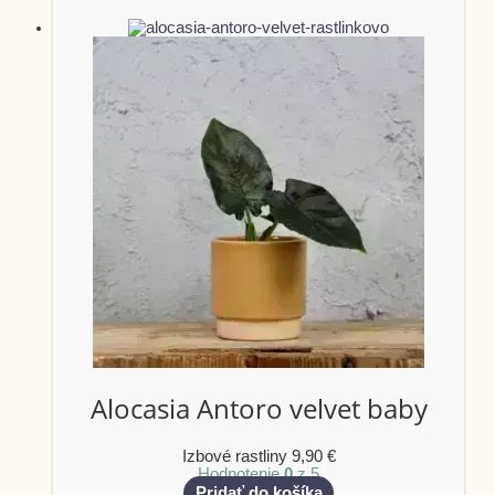
Alocasia Antoro velvet baby
Izbové rastliny
9,90
€
Hodnotenie
0
z 5
Pridať do košíka