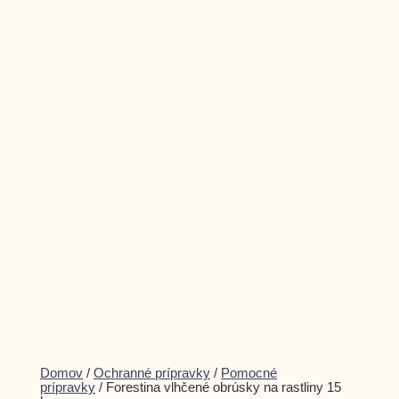
množstvo
Domov
/
Ochranné prípravky
/
Pomocné
Forestina
prípravky
/ Forestina vlhčené obrúsky na rastliny 15