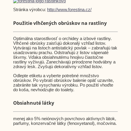
Stránka výrobcu:
http://www.forestina.cz/
Použitie vlhčených obrúskov na rastliny
Optimálna starostlivosť o orchidey a izbové rastliny.
Vlhčené obrúsky zaisťujú dokonalý vzhľad listov.
Vytvárajú na listoch antistatický povlak – zabraňujú tak
usadzovaniu prachu. Odstraňujú z listov vápenaté
škvrny. Vďaka obsiahnutému hnojivu čiastočne
rastliny vyživujú. Zanechávajú prirodzene hodvábny a
zdravý lesk. Zvyšujú dekoratívny vzhľad listov.
Odlepte etiketu a vyberte potrebné množstvo
obrúskov. Po vybratí obrúskov balenie opäť uzavrite,
zabránite tak vysychaniu výrobku. Po použití vhoďte
do koša, nevhodzujte do toalety.
Obsiahnuté látky
menej ako 5% neiónových povrchovo aktívnych látok,
parfumy, konzervačné látky (fenoxyetanol), močovina.