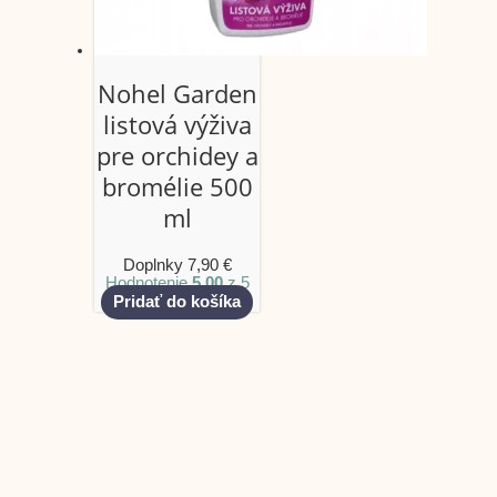
Nohel Garden
listová výživa
pre orchidey a
bromélie 500
ml
Doplnky
7,90
€
Hodnotenie
5.00
z 5
Pridať do košíka