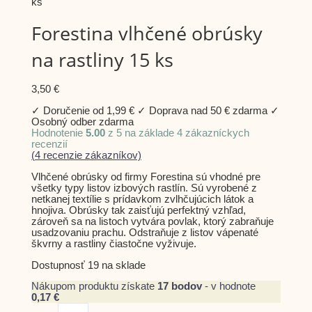
vlhčené
ks
obrúsky
na
Forestina vlhčené obrúsky
rastliny
15
na rastliny 15 ks
ks
3,50
€
✓ Doručenie od 1,99 € ✓ Doprava nad 50 € zdarma ✓
Osobný odber zdarma
Hodnotenie
5.00
z 5 na základe
4
zákazníckych
recenzií
(
4
recenzie zákazníkov)
Vlhčené obrúsky od firmy Forestina sú vhodné pre
všetky typy listov izbových rastlín. Sú vyrobené z
netkanej textílie s prídavkom zvlhčujúcich látok a
hnojiva. Obrúsky tak zaisťujú perfektný vzhľad,
zároveň sa na listoch vytvára povlak, ktorý zabraňuje
usadzovaniu prachu. Odstraňuje z listov vápenaté
škvrny a rastliny čiastočne vyživuje.
Dostupnosť
19 na sklade
Nákupom produktu získate
17
bodov
- v hodnote
0,17
€