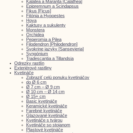
Kalatea a Maranta [Calathea]
Epipremnum a Scindapsus
Fikus [Ficus]
Fitónia a Hypoestes
Hoya
Kaktusy a sukulenty
Monstera
Orchidea
Peperomia a Pilea
Filodendron [Philodendron]
Svokrine jazyky [Sansevieria]
Syngónium
Tradescantia a Tillandsia
Odrezky rastlín
Exteriérové rastliny
Kvetináče
Zobraziť celú ponuku kvetináčov
do Ø 6 cm
Ø 7 cm – Ø 9 cm
Ø 10 cm – Ø 14 cm
Ø 15+ cm
Basic kvetináče
Keramické kvetináče
Farebné kvetináče
Glazované kvetináče
Kvetináče s tvárou
Kvetináče so stojanom
Plastové kvetináče