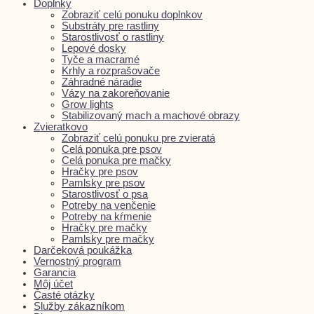
Doplnky
Zobraziť celú ponuku doplnkov
Substráty pre rastliny
Starostlivosť o rastliny
Lepové dosky
Tyče a macramé
Krhly a rozprašovače
Záhradné náradie
Vázy na zakoreňovanie
Grow lights
Stabilizovaný mach a machové obrazy
Zvieratkovo
Zobraziť celú ponuku pre zvieratá
Celá ponuka pre psov
Celá ponuka pre mačky
Hračky pre psov
Pamlsky pre psov
Starostlivosť o psa
Potreby na venčenie
Potreby na kŕmenie
Hračky pre mačky
Pamlsky pre mačky
Darčeková poukážka
Vernostný program
Garancia
Môj účet
Časté otázky
Služby zákazníkom