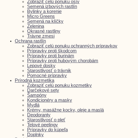
Zobraziť celú ponuku osív
Semená izbových rastlín
Bylinky a korenie
Micro Greens
Semená na klíčky
Zelenina
Okrasné rastliny
Trávne zmesi
Ochrana rastlín
Zobraziť celú ponuku ochranných prípravkov
Prípravky proti škodcom
Prípravky proti burinám
Prípravky proti hubovým chorobám
Lepové dosky
Starostlivosť o trávnik
Pomocné prípravky
Prírodná kozmetika
Zobraziť celú ponuku kozmetiky
Darčekové sety
Šampóny
Kondicionéry a masky
Mydlá
Krémy, masážne kocky, oleje a maslá
Deodoranty
Starostlivosť o pleť
Telové peelingy
Prípravky do kúpeľa
Doplnky