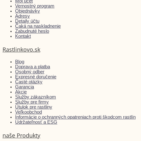
Môj účet
Vernostný program
Objednávky
Adresy
Detaily účtu
Čaká na naskladnenie
Zabudnuté heslo
Kontakt
Rastlinkovo.sk
Blog
Doprava a platba
Osobný odber
Expresné doručenie
Časté otázky
Garancia
Akcie
Služby zákazníkom
Služby pre firmy
Útulok pre rastliny
Veľkoobchod
Informácie o ochranných opatreniach proti škodcom rastlín
Udržateľnosť a ESG
naše Produkty