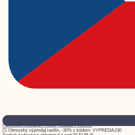
Facebook
Instagram
Tiktok
Youtube
Pinterest
💥 Obrovský výpredaj rastlín, -30% s kódom: VYPREDAJ30