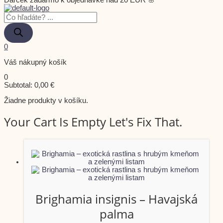
Darček zadarmo k objednávke nad 20 EUR 🌸
0
Váš nákupný košík
0
Subtotal:
0,00
€
Žiadne produkty v košíku.
Your Cart Is Empty Let's Fix That.
Brighamia insignis – Havajská
palma