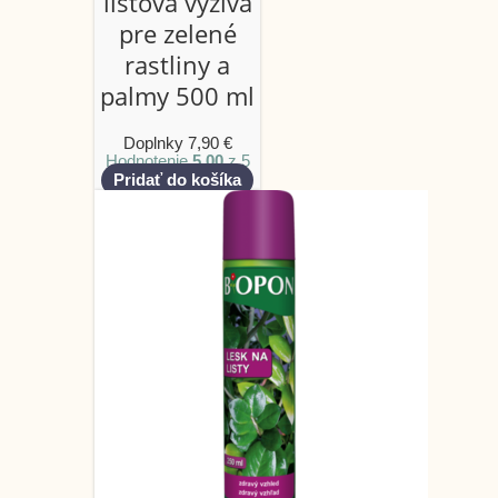
listová výživa
pre zelené
rastliny a
palmy 500 ml
Doplnky
7,90
€
Hodnotenie
5.00
z 5
Pridať do košíka