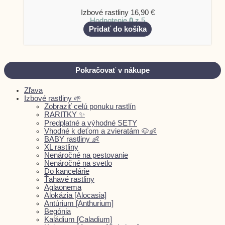
Izbové rastliny
16,90
€
Hodnotenie
0
z 5
Pridať do košíka
Pokračovať v nákupe
Zľava
Izbové rastliny 🌱
Zobraziť celú ponuku rastlín
RARITKY ✨
Predplatné a výhodné SETY
Vhodné k deťom a zvieratám 🐶👶
BABY rastliny 👶
XL rastliny
Nenáročné na pestovanie
Nenáročné na svetlo
Do kancelárie
Ťahavé rastliny
Aglaonema
Alokázia [Alocasia]
Antúrium [Anthurium]
Begónia
Kaládium [Caladium]