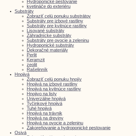
Hydroponické pestovanie
kvetináče do exteriéru
Substráty
Zobraziť celú ponuku substrátov
Substráty pre izbové rastliny
Substráty pre kvitnúce rastliny
Lisované substráty
Záhradnícke substráty
Substráty pre ovocie a zeleninu
Hydroponické substráty
Dekoračné materiály
Perlit
Keramzit
zeolit
Rašelinník
Hnojivá
Zobraziť celú ponuku hnojív
Hnojivá na izbové rastliny
Hnojivá na kvitnúce rastliny
Hnojivo na listy
Univerzálne hnojivá
Tyčinkové hnojivá
Tuhé hnojivá
Hnojivá na trávnik
Hnojivá na dreviny
Hnojivá na ovocie a zeleninu
Zakoreňovanie a hydroponické pestovanie
Osivá