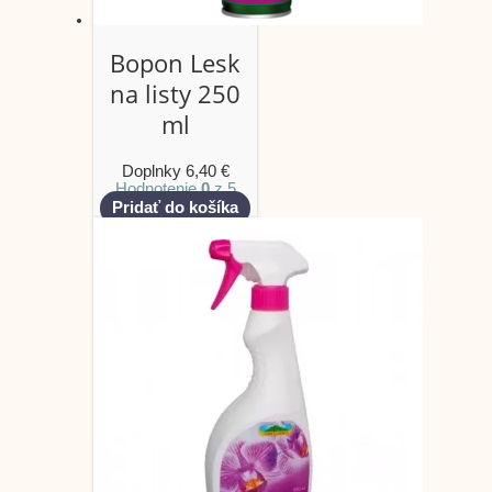
Bopon Lesk
na listy 250
ml
Doplnky
6,40
€
Hodnotenie
0
z 5
Pridať do košíka