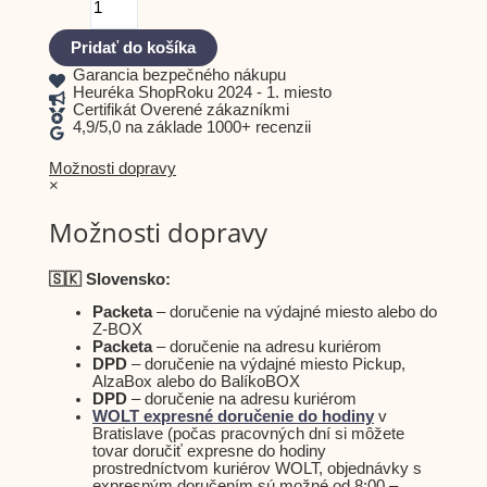
Pridať do košíka
Garancia bezpečného nákupu
Heuréka ShopRoku 2024 - 1. miesto
Certifikát Overené zákazníkmi
4,9/5,0 na základe 1000+ recenzii
Možnosti dopravy
×
Možnosti dopravy
🇸🇰 Slovensko:
Packeta
– doručenie na výdajné miesto alebo do
Z-BOX
Packeta
– doručenie na adresu kuriérom
DPD
– doručenie na výdajné miesto Pickup,
AlzaBox alebo do BalíkoBOX
DPD
– doručenie na adresu kuriérom
WOLT expresné doručenie do hodiny
v
Bratislave (počas pracovných dní si môžete
tovar doručiť expresne do hodiny
prostredníctvom kuriérov WOLT, objednávky s
expresným doručením sú možné od 8:00 –