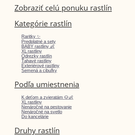
Zobraziť celú ponuku rastlín
Kategórie rastlín
Raritky ✨
Predplatné a sety
BABY rastliny 👶
XL rastliny
Odrezky rastlín
Ťahavé rastliny
Exteriérové rastliny
Semená a cibuľky
Podľa umiestnenia
K deťom a zvieratám 🐶👶
XL rastliny
Nenáročné na pestovanie
Nenáročné na svetlo
Do kancelárie
Druhy rastlín