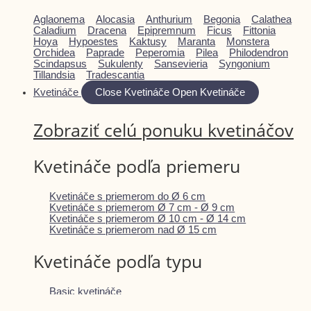
Aglaonema
Alocasia
Anthurium
Begonia
Calathea
Caladium
Dracena
Epipremnum
Ficus
Fittonia
Hoya
Hypoestes
Kaktusy
Maranta
Monstera
Orchidea
Paprade
Peperomia
Pilea
Philodendron
Scindapsus
Sukulenty
Sansevieria
Syngonium
Tillandsia
Tradescantia
Kvetináče
Close Kvetináče
Open Kvetináče
Zobraziť celú ponuku kvetináčov
Kvetináče podľa priemeru
Kvetináče s priemerom do Ø 6 cm
Kvetináče s priemerom Ø 7 cm - Ø 9 cm
Kvetináče s priemerom Ø 10 cm - Ø 14 cm
Kvetináče s priemerom nad Ø 15 cm
Kvetináče podľa typu
Basic kvetináče
Keramické kvetináče