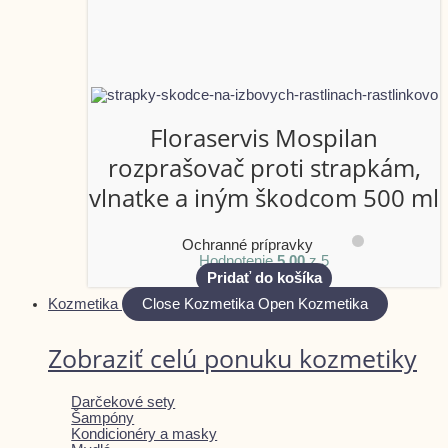
Floraservis Mospilan
rozprašovač proti strapkám,
vlnatke a iným škodcom 500 ml
Ochranné prípravky
Hodnotenie
5.00
z 5
Pridať do košíka
Kozmetika
Close Kozmetika
Open Kozmetika
Zobraziť celú ponuku kozmetiky
Darčekové sety
Šampóny
Kondicionéry a masky