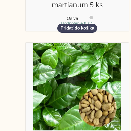
martianum 5 ks
Osivá
Hodnotenie
0
z 5
Pridať do košíka