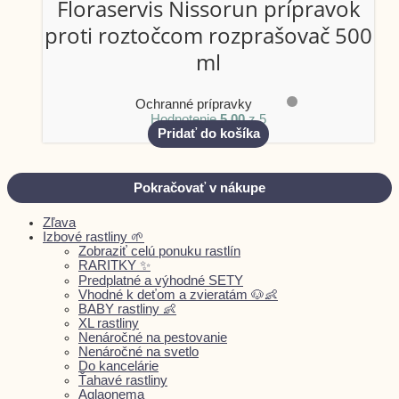
Floraservis Nissorun prípravok
proti roztočcom rozprašovač 500
ml
Ochranné prípravky
Hodnotenie
5.00
z 5
Pridať do košíka
Pokračovať v nákupe
Zľava
Izbové rastliny 🌱
Zobraziť celú ponuku rastlín
RARITKY ✨
Predplatné a výhodné SETY
Vhodné k deťom a zvieratám 🐶👶
BABY rastliny 👶
XL rastliny
Nenáročné na pestovanie
Nenáročné na svetlo
Do kancelárie
Ťahavé rastliny
Aglaonema