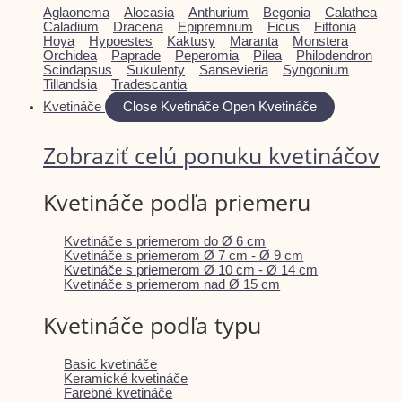
Aglaonema
Alocasia
Anthurium
Begonia
Calathea
Caladium
Dracena
Epipremnum
Ficus
Fittonia
Hoya
Hypoestes
Kaktusy
Maranta
Monstera
Orchidea
Paprade
Peperomia
Pilea
Philodendron
Scindapsus
Sukulenty
Sansevieria
Syngonium
Tillandsia
Tradescantia
Kvetináče
Close Kvetináče
Open Kvetináče
Zobraziť celú ponuku kvetináčov
Kvetináče podľa priemeru
Kvetináče s priemerom do Ø 6 cm
Kvetináče s priemerom Ø 7 cm - Ø 9 cm
Kvetináče s priemerom Ø 10 cm - Ø 14 cm
Kvetináče s priemerom nad Ø 15 cm
Kvetináče podľa typu
Basic kvetináče
Keramické kvetináče
Farebné kvetináče