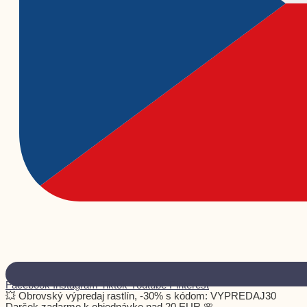
Facebook
Instagram
Tiktok
Youtube
Pinterest
💥 Obrovský výpredaj rastlín, -30% s kódom: VYPREDAJ30