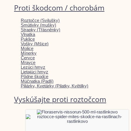
Proti škodcom / chorobám
Roztočce (Svilušky)
Smútivky (mušky)
Strapky (Třásněnky)
Vlnatka
Puklice
Vošky (Mšice)
Molice
Mínerky
Červce
Mravce
Lezúci hmyz
Lietajúci hmyz
Pôdne škodce
Múčnatka (Padlí)
Piliárky, Kvetárky (Pilatky, Květilky)
Vyskúšajte proti roztočcom