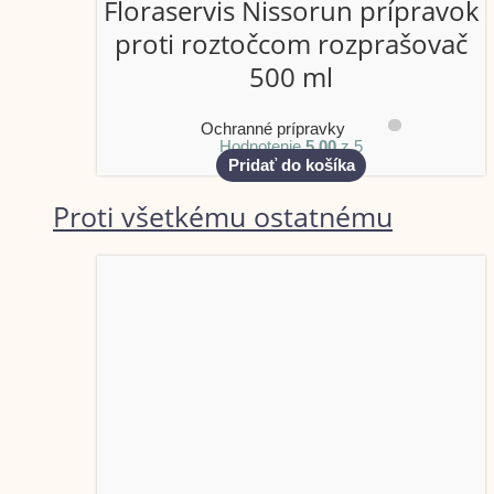
Floraservis Nissorun prípravok
proti roztočcom rozprašovač
500 ml
Ochranné prípravky
Hodnotenie
5.00
z 5
Pridať do košíka
Proti všetkému ostatnému