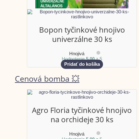
Bopon tyčinkové hnojivo
univerzálne 30 ks
Hnojivá
Hodnotenie
5.00
z 5
Pridať do košíka
Cenová bomba 💥
Agro Floria tyčinkové hnojivo
na orchideje 30 ks
Hnojivá