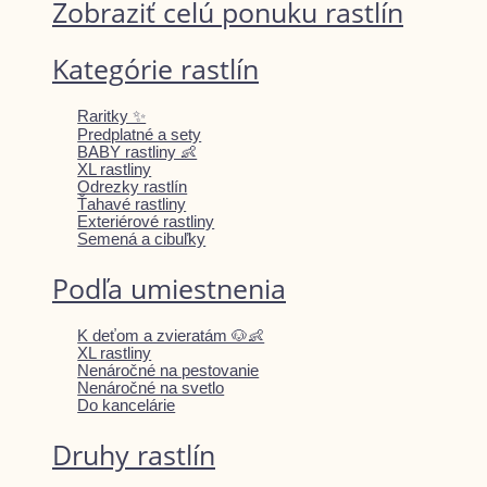
Zobraziť celú ponuku rastlín
Kategórie rastlín
Raritky ✨
Predplatné a sety
BABY rastliny 👶
XL rastliny
Odrezky rastlín
Ťahavé rastliny
Exteriérové rastliny
Semená a cibuľky
Podľa umiestnenia
K deťom a zvieratám 🐶👶
XL rastliny
Nenáročné na pestovanie
Nenáročné na svetlo
Do kancelárie
Druhy rastlín