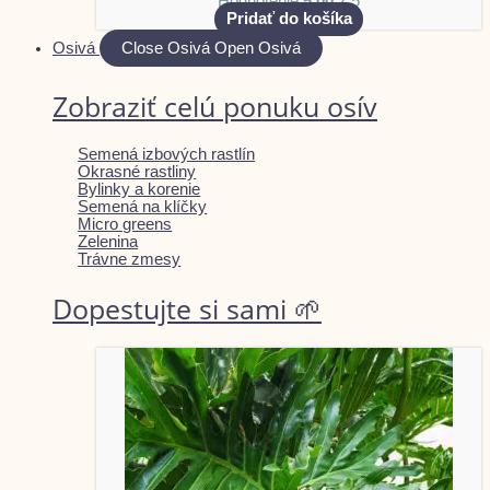
Hodnotenie
5.00
z 5
Pridať do košíka
Osivá
Close Osivá
Open Osivá
Zobraziť celú ponuku osív
Semená izbových rastlín
Okrasné rastliny
Bylinky a korenie
Semená na klíčky
Micro greens
Zelenina
Trávne zmesy
Dopestujte si sami 🌱