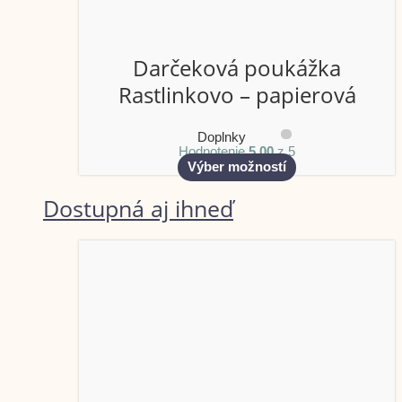
Darčeková poukážka
Rastlinkovo – papierová
Doplnky
Hodnotenie
5.00
z 5
Výber možností
Dostupná aj ihneď