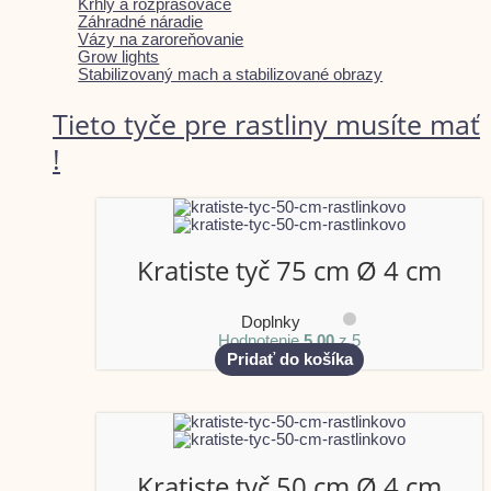
Krhly a rozprašovače
Záhradné náradie
Vázy na zaroreňovanie
Grow lights
Stabilizovaný mach a stabilizované obrazy
Tieto tyče pre rastliny musíte mať
!
Kratiste tyč 75 cm Ø 4 cm
Doplnky
Hodnotenie
5.00
z 5
Pridať do košíka
Kratiste tyč 50 cm Ø 4 cm