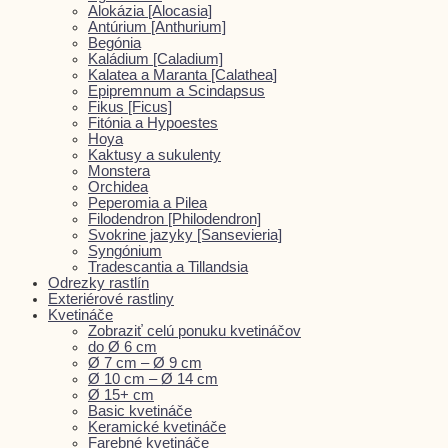
Alokázia [Alocasia]
Antúrium [Anthurium]
Begónia
Kaládium [Caladium]
Kalatea a Maranta [Calathea]
Epipremnum a Scindapsus
Fikus [Ficus]
Fitónia a Hypoestes
Hoya
Kaktusy a sukulenty
Monstera
Orchidea
Peperomia a Pilea
Filodendron [Philodendron]
Svokrine jazyky [Sansevieria]
Syngónium
Tradescantia a Tillandsia
Odrezky rastlín
Exteriérové rastliny
Kvetináče
Zobraziť celú ponuku kvetináčov
do Ø 6 cm
Ø 7 cm – Ø 9 cm
Ø 10 cm – Ø 14 cm
Ø 15+ cm
Basic kvetináče
Keramické kvetináče
Farebné kvetináče