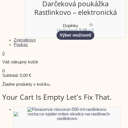
Darčeková poukážka
Rastlinkovo – elektronická
Doplnky
Hodnotenie
5.00
z 5
Výber možností
Zvieratkovo
Poukaz
0
Váš nákupný košík
0
Subtotal:
0,00
€
Žiadne produkty v košíku.
Your Cart Is Empty Let's Fix That.