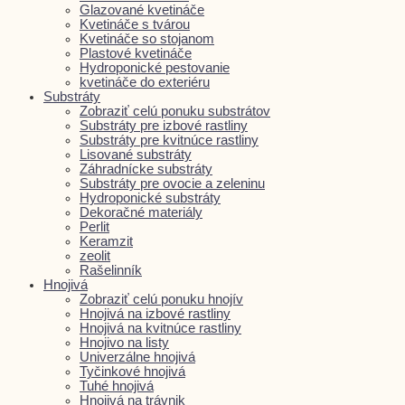
Glazované kvetináče
Kvetináče s tvárou
Kvetináče so stojanom
Plastové kvetináče
Hydroponické pestovanie
kvetináče do exteriéru
Substráty
Zobraziť celú ponuku substrátov
Substráty pre izbové rastliny
Substráty pre kvitnúce rastliny
Lisované substráty
Záhradnícke substráty
Substráty pre ovocie a zeleninu
Hydroponické substráty
Dekoračné materiály
Perlit
Keramzit
zeolit
Rašelinník
Hnojivá
Zobraziť celú ponuku hnojív
Hnojivá na izbové rastliny
Hnojivá na kvitnúce rastliny
Hnojivo na listy
Univerzálne hnojivá
Tyčinkové hnojivá
Tuhé hnojivá
Hnojivá na trávnik