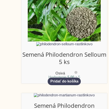
Semená Philodendron Selloum
5 ks
Osivá
Hodnotenie
5.00
z 5
Pridať do košíka
Semená Philodendron