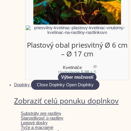
Plastový obal priesvitný Ø 6 cm
– Ø 17 cm
Kvetináče
Hodnotenie
5.00
z 5
Výber možností
Doplnky
Close Doplnky
Open Doplnky
Zobraziť celú ponuku doplnkov
Substráty pre rastliny
Starostlivosť o rastliny
Lepové dosky
Tyče a macramé