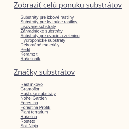
Zobraziť celú ponuku substrátov
Substráty pre izbové rastliny
Substráty pre kvitnúce rastliny
Lisované substráty
Záhradnícke substráty
Substráty pre ovocie a zeleninu
Hydroponické substraty
Dekoračné materiály
Perlit
Keramzit
Rašelinník
Značky substrátov
Rastlinkovo
Gramoflor
Hoštické substráty
Nohel Garden
Forestina
Forestina Profík
Plant terrarium
Rašelina
Rosteto
Soil Ninja