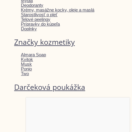
Mydlá
Deodoranty
Krémy, masážne kocky, oleje a maslá
Starostlivosť o pleť
Telové peelingy
Prípravky do kúpeľa
Doplnky
Značky kozmetiky
Almara Soap
Kvitok
Musk
Ponio
Two
Darčeková poukážka