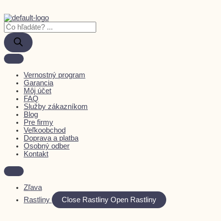
Vernostný program
Garancia
Môj účet
FAQ
Služby zákazníkom
Blog
Pre firmy
Veľkoobchod
Doprava a platba
Osobný odber
Kontakt
Zľava
Rastliny
Close Rastliny
Open Rastliny