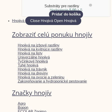
Substráty pre rastliny
Hodnotenie
5.00
z 5
Pridať do košíka
Hnojivá
Close Hnojivá
Open Hnojivá
Zobraziť celú ponuku hnojív
Hnojivá na izbové rastliny
Hnojivá na kvitnúce rastliny
Hnojivá na listy
Univerzálne hnojivá
Tyčinkové hnojiivá
Tuhé hnojivá
Hnojivá na trávnik
Hnojivá na dreviny
Hnojivá na ovocie a zeleninu
Zakoreňovanie a hydroponické pestovanie
Značky hnojív
Agro
Bopon
ECOLAB Znojmo