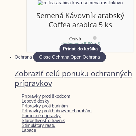
Semená Kávovník arabský
Coffea arabica 5 ks
Osivá
Hodnotenie
5.00
z 5
Pridať do košíka
Ochrana
Close Ochrana
Open Ochrana
Zobraziť celú ponuku ochranných
prípravkov
Prípravky proti škodcom
Lepové dosky
Prípravky proti burinám
Prípravky proti hubovým chorobám
Pomocné prípravky
Starostlivosť o trávnik
Stimulátory rastu
Lapače