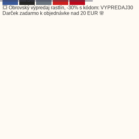
💥 Obrovský výpredaj rastlín, -30% s kódom: VYPREDAJ30
Darček zadarmo k objednávke nad 20 EUR 🌸