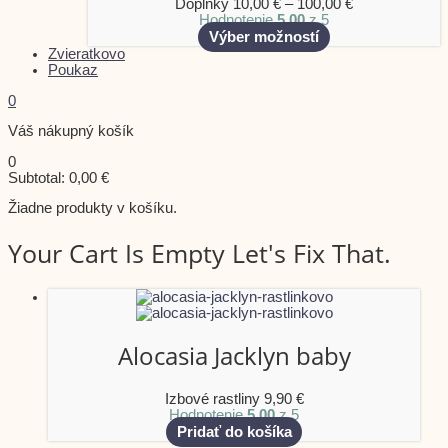
Doplnky
10,00
€
–
100,00
€
Hodnotenie
5.00
z 5
Výber možností
Zvieratkovo
Poukaz
0
Váš nákupný košík
0
Subtotal:
0,00
€
Žiadne produkty v košíku.
Your Cart Is Empty Let's Fix That.
Alocasia Jacklyn baby
Izbové rastliny
9,90
€
Hodnotenie
5.00
z 5
Pridať do košíka