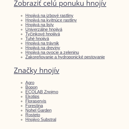
Zobraziť celú ponuku hnojív
Hnojivá na izbové rastliny
Hnojivá na kvitnúce rastliny
Hnojivá na listy
Univerzálne hnojivá
Tyčinkové hnojiivá
Tuhé hnojivá
Hnojivá na trávnik
Hnojivá na dreviny
Hnojivá na ovocie a zeleninu
Zakoreňovanie a hydroponické pestovanie
Značky hnojív
Agro
Bopon
ECOLAB Znojmo
Ekotips
Floraservis
Forestina
Nohel Garden
Rosteto
Hnojivo Substral