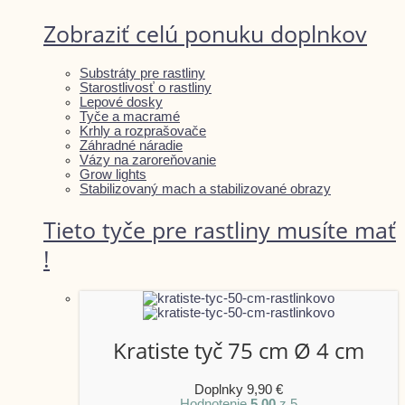
Zobraziť celú ponuku doplnkov
Substráty pre rastliny
Starostlivosť o rastliny
Lepové dosky
Tyče a macramé
Krhly a rozprašovače
Záhradné náradie
Vázy na zaroreňovanie
Grow lights
Stabilizovaný mach a stabilizované obrazy
Tieto tyče pre rastliny musíte mať
!
Kratiste tyč 75 cm Ø 4 cm
Doplnky
9,90
€
Hodnotenie
5.00
z 5