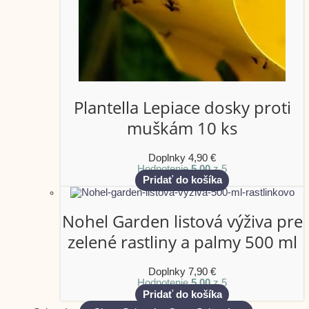
Plantella Lepiace dosky proti
muškám 10 ks
Doplnky
4,90
€
Hodnotenie
5.00
z 5
Pridať do košíka
Nohel Garden listová výživa pre
zelené rastliny a palmy 500 ml
Doplnky
7,90
€
Hodnotenie
5.00
z 5
Pridať do košíka