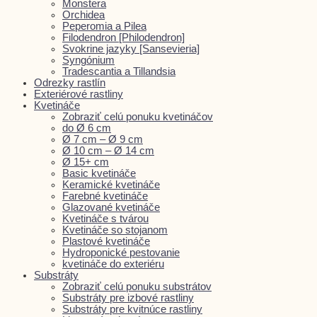
Monstera
Orchidea
Peperomia a Pilea
Filodendron [Philodendron]
Svokrine jazyky [Sansevieria]
Syngónium
Tradescantia a Tillandsia
Odrezky rastlín
Exteriérové rastliny
Kvetináče
Zobraziť celú ponuku kvetináčov
do Ø 6 cm
Ø 7 cm – Ø 9 cm
Ø 10 cm – Ø 14 cm
Ø 15+ cm
Basic kvetináče
Keramické kvetináče
Farebné kvetináče
Glazované kvetináče
Kvetináče s tvárou
Kvetináče so stojanom
Plastové kvetináče
Hydroponické pestovanie
kvetináče do exteriéru
Substráty
Zobraziť celú ponuku substrátov
Substráty pre izbové rastliny
Substráty pre kvitnúce rastliny