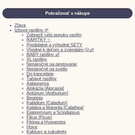
Pokračovať v nákupe
Zľava
Izbové rastliny 🌱
Zobraziť celú ponuku rastlín
RARITKY ✨
Predplatné a výhodné SETY
Vhodné k deťom a zvieratám 🐶👶
BABY rastliny 👶
XL rastliny
Nenáročné na pestovanie
Nenáročné na svetlo
Do kancelárie
Ťahavé rastliny
Aglaonema
Alokázia [Alocasia]
Antúrium [Anthurium]
Begónia
Kaládium [Caladium]
Kalatea a Maranta [Calathea]
Epipremnum a Scindapsus
Fikus [Ficus]
Fitónia a Hypoestes
Hoya
Kaktusy a sukulenty