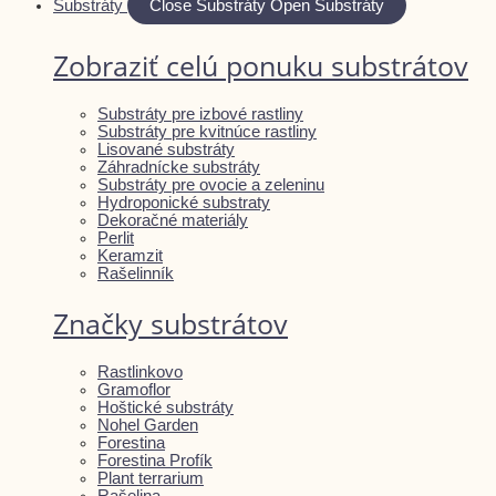
Substráty
Close Substráty
Open Substráty
Zobraziť celú ponuku substrátov
Substráty pre izbové rastliny
Substráty pre kvitnúce rastliny
Lisované substráty
Záhradnícke substráty
Substráty pre ovocie a zeleninu
Hydroponické substraty
Dekoračné materiály
Perlit
Keramzit
Rašelinník
Značky substrátov
Rastlinkovo
Gramoflor
Hoštické substráty
Nohel Garden
Forestina
Forestina Profík
Plant terrarium
Rašelina