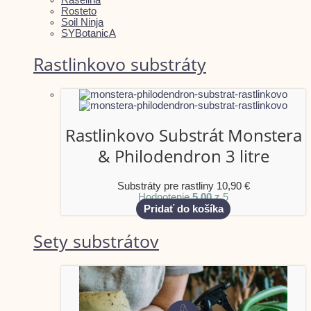
Rosteto
Soil Ninja
SYBotanicA
Rastlinkovo substráty
Rastlinkovo Substrát Monstera
& Philodendron 3 litre
Substráty pre rastliny
10,90
€
Hodnotenie
5.00
z 5
Pridať do košíka
Sety substrátov