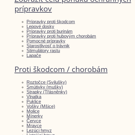
prípravkov
Prípravky proti škodcom
Lepové dosky
Prípravky proti burinám
Prípravky proti hubovým chorobám
Pomocné prípravky
Starostlivosť o trávnik
Stimulátory rastu
Lapače
Proti škodcom / chorobám
Roztočce (Svilušky)
Smútivky (mušky)
Strapky (Třásněnky)
Vlnatka
Puklice
Vošky (Mšice)
Molice
Mínerky
Červce
Mravce
Lezúci hmyz