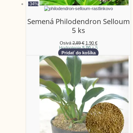
-34%
Semená Philodendron Selloum
5 ks
Osivá
2,89
€
1,90
€
Hodnotenie
5.00
z 5
Pridať do košíka