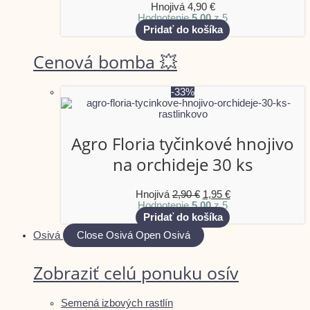
Hnojivá
4,90
€
Hodnotenie
5.00
z 5
Pridať do košíka
Cenová bomba 💥
-33%
Agro Floria tyčinkové hnojivo
na orchideje 30 ks
Hnojivá
2,90
€
1,95
€
Hodnotenie
5.00
z 5
Pridať do košíka
Osivá
Close Osivá
Open Osivá
Zobraziť celú ponuku osív
Semená izbových rastlín