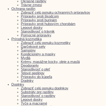
Okrasné rastliny
Trávne zmesi
Ochrana rastlín
Zobraziť celú ponuku ochranných prípravkov
Prípravky proti škodcom
Prípravky proti burinám
Prípravky proti hubovým chorobám
Lepové dosky
Starostlivosť o trávnik
Pomocné prípravky
Prírodná kozmetika
Zobraziť celú ponuku kozmetiky
Darčekové sety
Šampóny
Kondicionéry a masky
Mydlá
Krémy, masážne kocky, oleje a maslá
Deodoranty
Starostlivosť o pleť
Telové peelingy
Prípravky do kúpeľa
Doplnky
Doplnky
Zobraziť celú ponuku doplnkov
Substráty pre rastliny
Starostlivosť o rastliny
Lepové dosky
Tyče a macramé