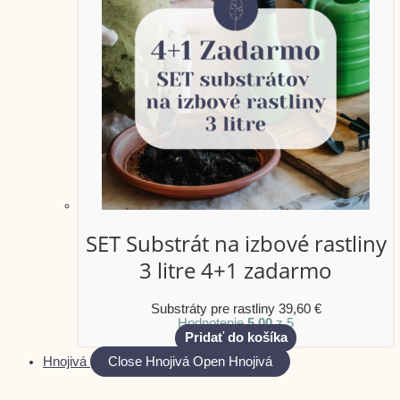
SET Substrát na izbové rastliny
3 litre 4+1 zadarmo
Substráty pre rastliny
39,60
€
Hodnotenie
5.00
z 5
Pridať do košíka
Hnojivá
Close Hnojivá
Open Hnojivá