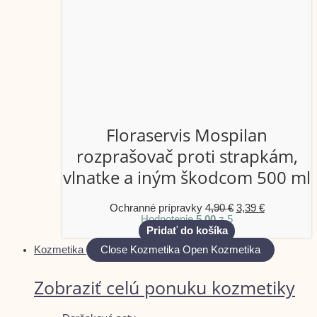
Floraservis Mospilan
rozprašovač proti strapkám,
vlnatke a iným škodcom 500 ml
Ochranné prípravky
4,90
€
3,39
€
Hodnotenie
5.00
z 5
Pridať do košíka
Kozmetika
Close Kozmetika
Open Kozmetika
Zobraziť celú ponuku kozmetiky