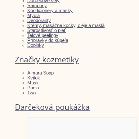
Darčekové sety
Šampóny
Kondicionéry a masky
Mydlá
Deodoranty
Krémy, masážne kocky, oleje a maslá
Starostlivosť o pleť
Telové peelingy
Prípravky do kúpeľa
Doplnky
Značky kozmetiky
Almara Soap
Kvitok
Musk
Ponio
Two
Darčeková poukážka