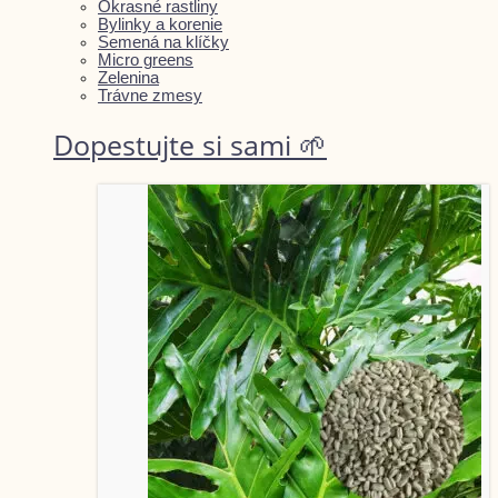
Okrasné rastliny
Bylinky a korenie
Semená na klíčky
Micro greens
Zelenina
Trávne zmesy
Dopestujte si sami 🌱