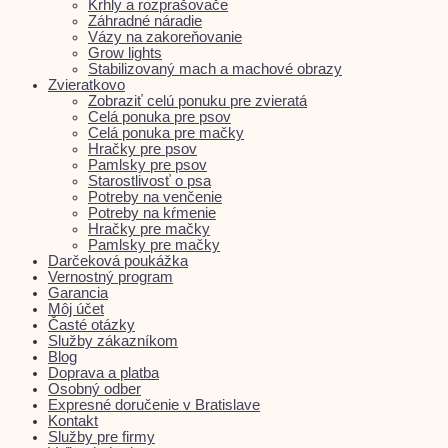
Krhly a rozprašovače
Záhradné náradie
Vázy na zakoreňovanie
Grow lights
Stabilizovaný mach a machové obrazy
Zvieratkovo
Zobraziť celú ponuku pre zvieratá
Celá ponuka pre psov
Celá ponuka pre mačky
Hračky pre psov
Pamlsky pre psov
Starostlivosť o psa
Potreby na venčenie
Potreby na kŕmenie
Hračky pre mačky
Pamlsky pre mačky
Darčeková poukážka
Vernostný program
Garancia
Môj účet
Časté otázky
Služby zákazníkom
Blog
Doprava a platba
Osobný odber
Expresné doručenie v Bratislave
Kontakt
Služby pre firmy