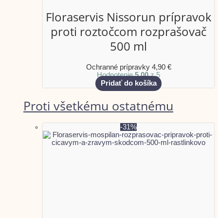
Floraservis Nissorun prípravok
proti roztočcom rozprašovač
500 ml
Ochranné prípravky
4,90
€
Hodnotenie
5.00
z 5
Pridať do košíka
Proti všetkému ostatnému
-31%