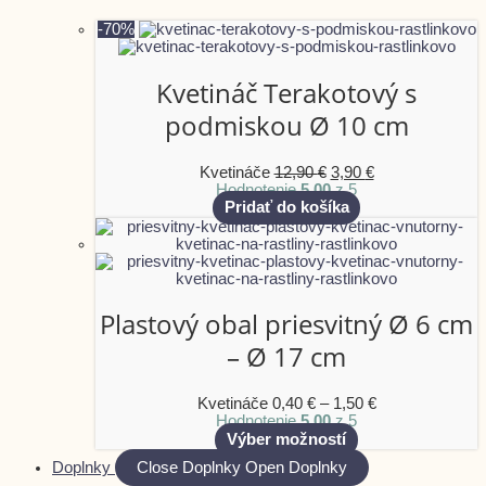
-70%
Kvetináč Terakotový s
podmiskou Ø 10 cm
Kvetináče
12,90
€
3,90
€
Hodnotenie
5.00
z 5
Pridať do košíka
Plastový obal priesvitný Ø 6 cm
– Ø 17 cm
Kvetináče
0,40
€
–
1,50
€
Hodnotenie
5.00
z 5
Výber možností
Doplnky
Close Doplnky
Open Doplnky