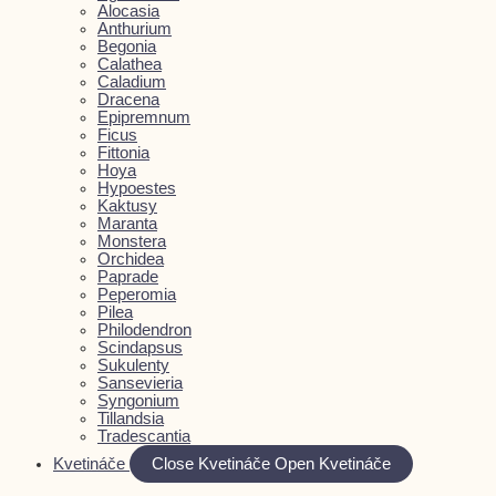
Alocasia
Anthurium
Begonia
Calathea
Caladium
Dracena
Epipremnum
Ficus
Fittonia
Hoya
Hypoestes
Kaktusy
Maranta
Monstera
Orchidea
Paprade
Peperomia
Pilea
Philodendron
Scindapsus
Sukulenty
Sansevieria
Syngonium
Tillandsia
Tradescantia
Kvetináče
Close Kvetináče
Open Kvetináče