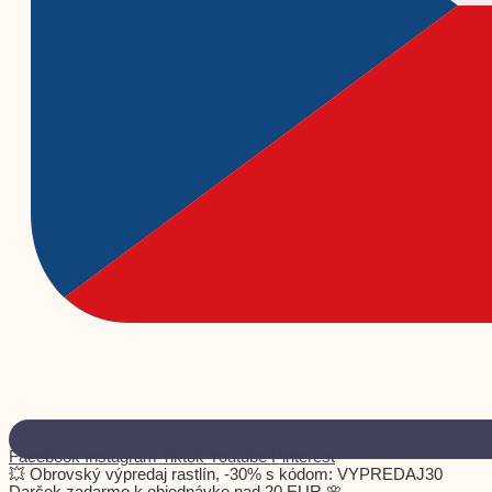
Facebook
Instagram
Tiktok
Youtube
Pinterest
💥 Obrovský výpredaj rastlín, -30% s kódom: VYPREDAJ30