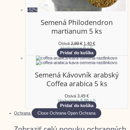
-52%
Semená Philodendron
martianum 5 ks
Osivá
2,89
€
1,40
€
Hodnotenie
0
z 5
Pridať do košíka
Semená Kávovník arabský
Coffea arabica 5 ks
Osivá
3,49
€
Hodnotenie
5.00
z 5
Pridať do košíka
Ochrana
Close Ochrana
Open Ochrana
Zobraziť celú ponuku ochranných