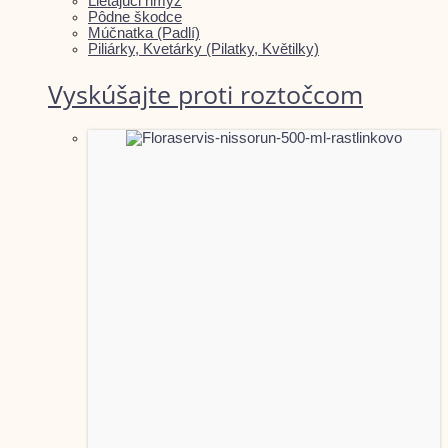
Lietajúci hmyz
Pôdne škodce
Múčnatka (Padlí)
Piliárky, Kvetárky (Pilatky, Květilky)
Vyskúšajte proti roztočcom