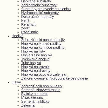
Lisované substráty
Záhradnícke substráty
Substráty pre ovocie a zeleninu
Hydroponické substráty
Dekoračné materiály
Perlit
Keramzit
zeolit
Rašelinník
Hnojivá
Zobraziť celú ponuku hnojív
Hnojivá na izbové rastliny
Hnojivá na kvitnúce rastliny
Hnojivo na listy
Univerzálne hnojivá
Tyčinkové hnojivá
Tuhé hnojivá
Hnojivá na trávnik
Hnojivá na dreviny
Hnojivá na ovocie a zeleninu
Zakoreňovanie a hydroponické pestovanie
Osivá
Zobraziť celú ponuku osív
Semená izbových rastlín
Bylinky a korenie
Micro Greens
Semená na klíčky
Zelenina