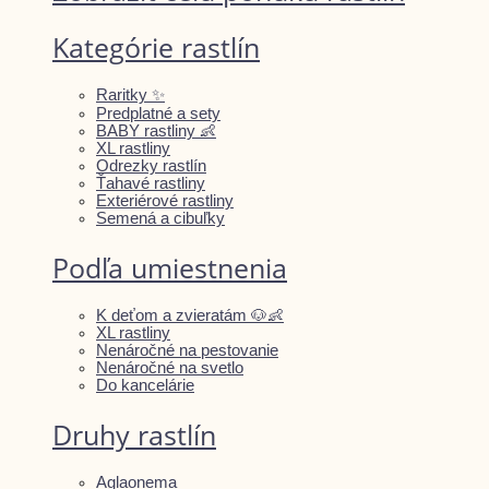
Kategórie rastlín
Raritky ✨
Predplatné a sety
BABY rastliny 👶
XL rastliny
Odrezky rastlín
Ťahavé rastliny
Exteriérové rastliny
Semená a cibuľky
Podľa umiestnenia
K deťom a zvieratám 🐶👶
XL rastliny
Nenáročné na pestovanie
Nenáročné na svetlo
Do kancelárie
Druhy rastlín
Aglaonema