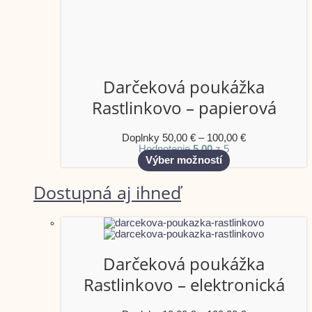
Darčeková poukážka
Rastlinkovo – papierová
Doplnky
50,00
€
–
100,00
€
Hodnotenie
5.00
z 5
Výber možností
Dostupná aj ihneď
Darčeková poukážka
Rastlinkovo – elektronická