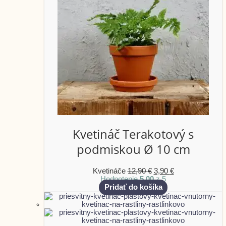
Kvetináč Terakotový s
podmiskou Ø 10 cm
Kvetináče
12,90
€
3,90
€
Hodnotenie
5.00
z 5
Pridať do košíka