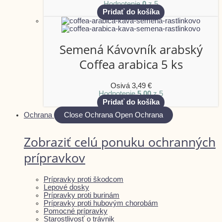
Hodnotenie
0
z 5
Pridať do košíka
Semená Kávovník arabský
Coffea arabica 5 ks
Osivá
3,49
€
Hodnotenie
5.00
z 5
Pridať do košíka
Ochrana
Close Ochrana
Open Ochrana
Zobraziť celú ponuku ochranných
prípravkov
Prípravky proti škodcom
Lepové dosky
Prípravky proti burinám
Prípravky proti hubovým chorobám
Pomocné prípravky
Starostlivosť o trávnik