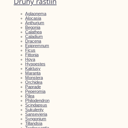
Druhy rastlín
Aglaonema
Alocasia
Anthurium
Begonia
Calathea
Caladium
Dracena
Epipremnum
Ficus
Fittonia
Hoya
Hypoestes
Kaktusy
Maranta
Monstera
Orchidea
Paprade
Peperomia
Pilea
Philodendron
Scindapsus
Sukulenty
Sansevieria
Syngonium
Tillandsia
Tradescantia