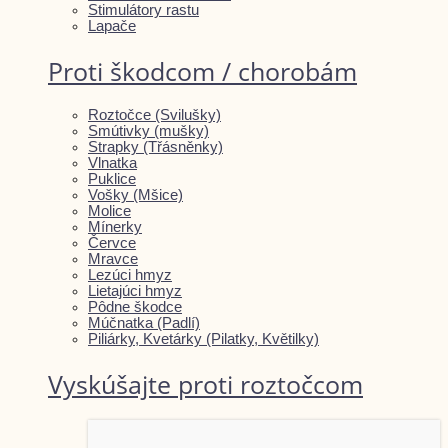
Stimulátory rastu
Lapače
Proti škodcom / chorobám
Roztočce (Svilušky)
Smútivky (mušky)
Strapky (Třásněnky)
Vlnatka
Puklice
Vošky (Mšice)
Molice
Mínerky
Červce
Mravce
Lezúci hmyz
Lietajúci hmyz
Pôdne škodce
Múčnatka (Padlí)
Piliárky, Kvetárky (Pilatky, Květilky)
Vyskúšajte proti roztočcom