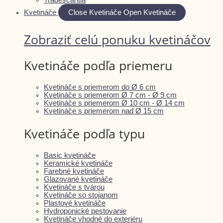
Kvetináče
Close Kvetináče
Open Kvetináče
Zobraziť celú ponuku kvetináčov
Kvetináče podľa priemeru
Kvetináče s priemerom do Ø 6 cm
Kvetináče s priemerom Ø 7 cm - Ø 9 cm
Kvetináče s priemerom Ø 10 cm - Ø 14 cm
Kvetináče s priemerom nad Ø 15 cm
Kvetináče podľa typu
Basic kvetináče
Keramické kvetináče
Farebné kvetináče
Glazované kvetináče
Kvetináče s tvárou
Kvetináče so stojanom
Plastové kvetináče
Hydroponické pestovanie
Kvetináče vhodné do exteriéru