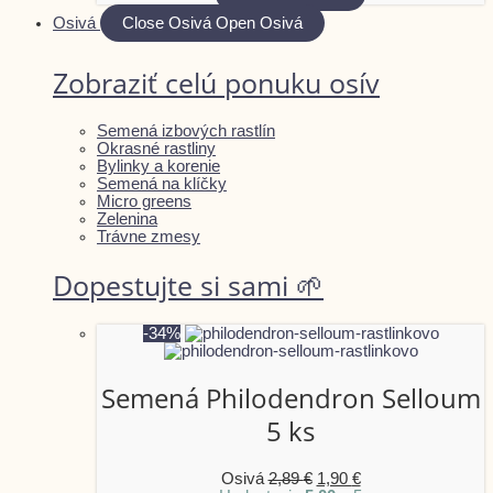
Osivá
Close Osivá
Open Osivá
Zobraziť celú ponuku osív
Semená izbových rastlín
Okrasné rastliny
Bylinky a korenie
Semená na klíčky
Micro greens
Zelenina
Trávne zmesy
Dopestujte si sami 🌱
-34%
Semená Philodendron Selloum
5 ks
Osivá
2,89
€
1,90
€