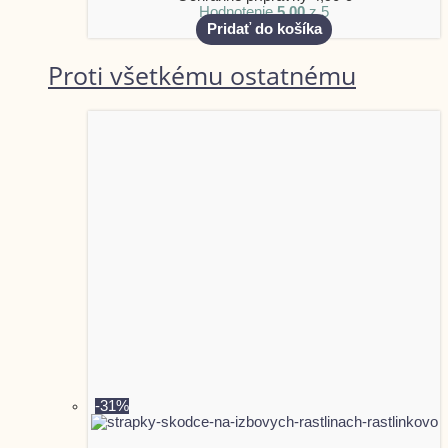
Hodnotenie
5.00
z 5
Pridať do košíka
Proti všetkému ostatnému
-31%