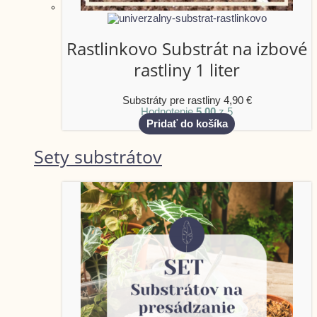
Rastlinkovo Substrát na izbové
rastliny 1 liter
Substráty pre rastliny
4,90
€
Hodnotenie
5.00
z 5
Pridať do košíka
Sety substrátov