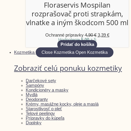
Floraservis Mospilan
rozprašovač proti strapkám,
vlnatke a iným škodcom 500 ml
Ochranné prípravky
4,90
€
3,39
€
Hodnotenie
5.00
z 5
Pridať do košíka
Kozmetika
Close Kozmetika
Open Kozmetika
Zobraziť celú ponuku kozmetiky
Darčekové sety
Šampóny
Kondicionéry a masky
Mydlá
Deodoranty
Krémy, masážne kocky, oleje a maslá
Starostlivosť o pleť
Telové peelingy
Prípravky do kúpeľa
Doplnky