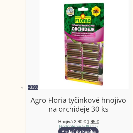
-33%
Agro Floria tyčinkové hnojivo
na orchideje 30 ks
Hnojivá
2,90
€
1,95
€
Hodnotenie
5.00
z 5
Pridať do košíka