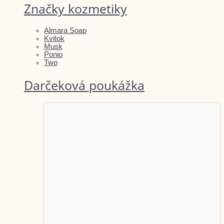
Značky kozmetiky
Almara Soap
Kvitok
Musk
Ponio
Two
Darčeková poukážka