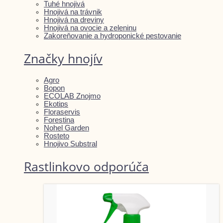
Tuhé hnojivá
Hnojivá na trávnik
Hnojivá na dreviny
Hnojivá na ovocie a zeleninu
Zakoreňovanie a hydroponické pestovanie
Značky hnojív
Agro
Bopon
ECOLAB Znojmo
Ekotips
Floraservis
Forestina
Nohel Garden
Rosteto
Hnojivo Substral
Rastlinkovo odporúča