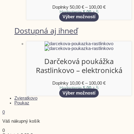
Doplnky
50,00
€
–
100,00
€
Hodnotenie
5.00
z 5
Výber možností
Dostupná aj ihneď
Darčeková poukážka
Rastlinkovo – elektronická
Doplnky
10,00
€
–
100,00
€
Hodnotenie
5.00
z 5
Výber možností
Zvieratkovo
Poukaz
0
Váš nákupný košík
0