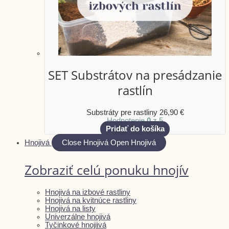
SET Substrátov na presádzanie
rastlín
Substráty pre rastliny
26,90
€
Hodnotenie
0
z 5
Pridať do košíka
Hnojivá
Close Hnojivá
Open Hnojivá
Zobraziť celú ponuku hnojív
Hnojivá na izbové rastliny
Hnojivá na kvitnúce rastliny
Hnojivá na listy
Univerzálne hnojivá
Tyčinkové hnojiivá