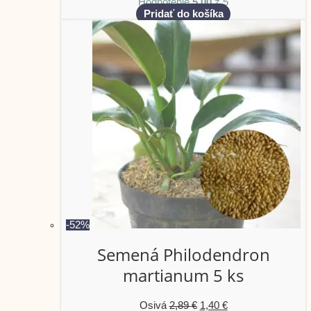
Hodnotenie
5.00
z 5
Pridať do košíka
-52%
Semená Philodendron
martianum 5 ks
Osivá
2,89
€
1,40
€