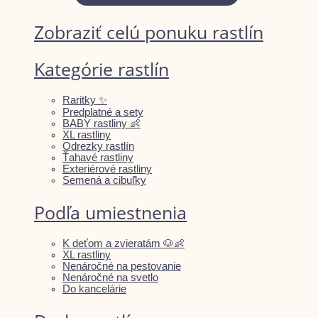
Zobraziť celú ponuku rastlín
Kategórie rastlín
Raritky ✨
Predplatné a sety
BABY rastliny 👶
XL rastliny
Odrezky rastlín
Ťahavé rastliny
Exteriérové rastliny
Semená a cibuľky
Podľa umiestnenia
K deťom a zvieratám 🐶👶
XL rastliny
Nenáročné na pestovanie
Nenáročné na svetlo
Do kancelárie