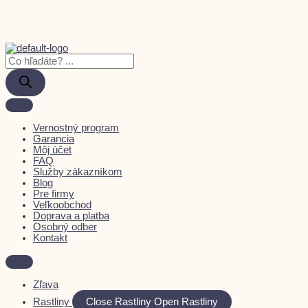
Vernostný program
Garancia
Môj účet
FAQ
Služby zákazníkom
Blog
Pre firmy
Veľkoobchod
Doprava a platba
Osobný odber
Kontakt
Zľava
Rastliny
Close Rastliny
Open Rastliny