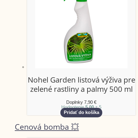
Nohel Garden listová výživa pre
zelené rastliny a palmy 500 ml
Doplnky
7,90
€
Hodnotenie
5.00
z 5
Pridať do košíka
Cenová bomba 💥