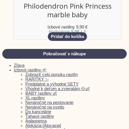
Philodendron Pink Princess
marble baby
Izbové rastliny
9,90
€
Hodnotenie
5.00
z 5
Pridať do košíka
Pokračovať v nákupe
Zľava
Izbové rastliny 🌱
Zobraziť celú ponuku rastlín
RARITKY ✨
Predplatné a výhodné SETY
Vhodné k deťom a zvieratám 🐶👶
BABY rastliny 👶
XL rastliny
Nenáročné na pestovanie
Nenáročné na svetlo
Do kancelárie
Ťahavé rastliny
Aglaonema
Alokázia [Alocasia]