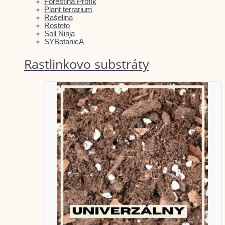
Forestina Profík
Plant terrarium
Rašelina
Rosteto
Soil Ninja
SYBotanicA
Rastlinkovo substráty