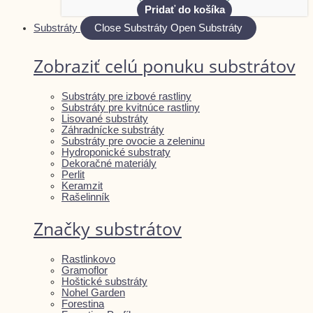
Pridať do košíka
Substráty
Close Substráty
Open Substráty
Zobraziť celú ponuku substrátov
Substráty pre izbové rastliny
Substráty pre kvitnúce rastliny
Lisované substráty
Záhradnícke substráty
Substráty pre ovocie a zeleninu
Hydroponické substraty
Dekoračné materiály
Perlit
Keramzit
Rašelinník
Značky substrátov
Rastlinkovo
Gramoflor
Hoštické substráty
Nohel Garden
Forestina