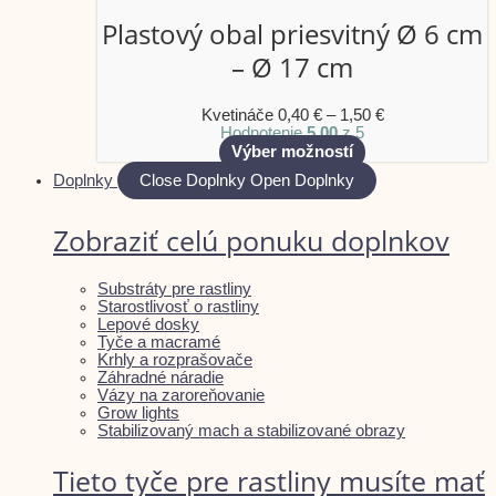
Plastový obal priesvitný Ø 6 cm
– Ø 17 cm
Kvetináče
0,40
€
–
1,50
€
Hodnotenie
5.00
z 5
Výber možností
Doplnky
Close Doplnky
Open Doplnky
Zobraziť celú ponuku doplnkov
Substráty pre rastliny
Starostlivosť o rastliny
Lepové dosky
Tyče a macramé
Krhly a rozprašovače
Záhradné náradie
Vázy na zaroreňovanie
Grow lights
Stabilizovaný mach a stabilizované obrazy
Tieto tyče pre rastliny musíte mať