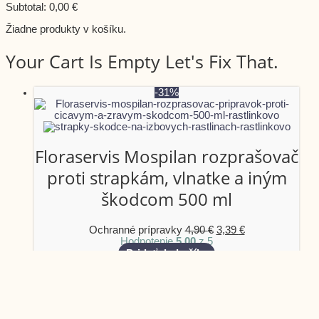
Subtotal:
0,00
€
Žiadne produkty v košíku.
Your Cart Is Empty Let's Fix That.
Original
Current
-31%
price
price
was:
is:
4,90 €.
3,39 €.
Floraservis Mospilan rozprašovač
proti strapkám, vlnatke a iným
škodcom 500 ml
Ochranné prípravky
4,90
€
3,39
€
Hodnotenie
5.00
z 5
Pridať do košíka