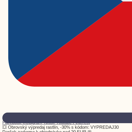
Facebook
Instagram
Tiktok
Youtube
Pinterest
💥 Obrovský výpredaj rastlín, -30% s kódom: VYPREDAJ30