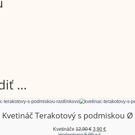
u
ť ...
Kvetináč Terakotový s podmiskou Ø
Kvetináče
12,90
€
3,90
€
Hodnotenie
5.00
z 5