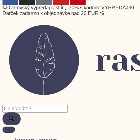
💥 Obrovský výpredaj rastlín, -30% s kódom: VYPREDAJ30
Darček zadarmo k objednávke nad 20 EUR 🌸