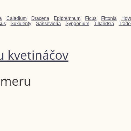
a
Caladium
Dracena
Epipremnum
Ficus
Fittonia
Hoy
sus
Sukulenty
Sansevieria
Syngonium
Tillandsia
Trade
u kvetináčov
iemeru