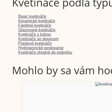
Kvetináče podľa typ
Basic kvetináče
Keramické kvetináče
Farebné kvetináče
Glazované kvetináče
Kvetináče s tvárou
Kvetináče so stojanom
Plastové kvetináče
Hydroponické pestovanie
Kvetináče vhodné do exteriéru
Mohlo by sa vám hodi