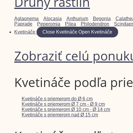
Druhy rastlín
Aglaonema
Alocasia
Anthurium
Begonia
Calathe
Paprade
Peperomia
Pilea
Philodendron
Scindap
Kvetináče
Close Kvetináče
Open Kvetináče
Zobraziť celú ponuk
Kvetináče podľa pr
Kvetináče s priemerom do Ø 6 cm
Kvetináče s priemerom Ø 7 cm - Ø 9 cm
Kvetináče s priemerom Ø 10 cm - Ø 14 cm
Kvetináče s priemerom nad Ø 15 cm