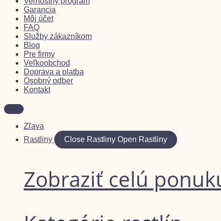
Vernostný program
Garancia
Môj účet
FAQ
Služby zákazníkom
Blog
Pre firmy
Veľkoobchod
Doprava a platba
Osobný odber
Kontakt
Zľava
Rastliny
Close Rastliny
Open Rastliny
Zobraziť celú ponuku