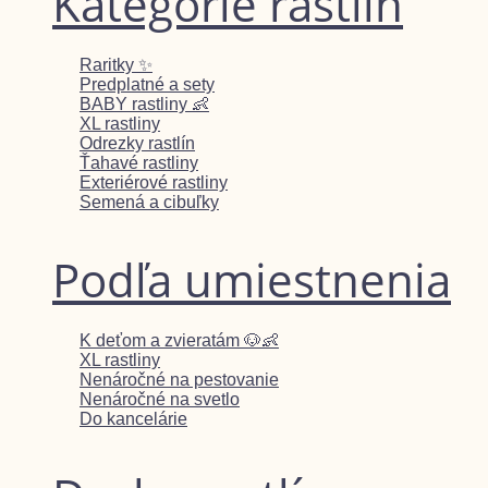
Kategórie rastlín
Raritky ✨
Predplatné a sety
BABY rastliny 👶
XL rastliny
Odrezky rastlín
Ťahavé rastliny
Exteriérové rastliny
Semená a cibuľky
Podľa umiestnenia
K deťom a zvieratám 🐶👶
XL rastliny
Nenáročné na pestovanie
Nenáročné na svetlo
Do kancelárie