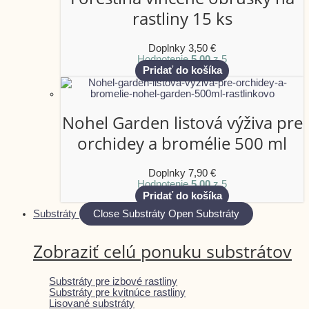
rastliny 15 ks
Doplnky
3,50
€
Hodnotenie
5.00
z 5
Pridať do košíka
Nohel Garden listová výživa pre
orchidey a bromélie 500 ml
Doplnky
7,90
€
Hodnotenie
5.00
z 5
Pridať do košíka
Substráty
Close Substráty
Open Substráty
Zobraziť celú ponuku substrátov
Substráty pre izbové rastliny
Substráty pre kvitnúce rastliny
Lisované substráty