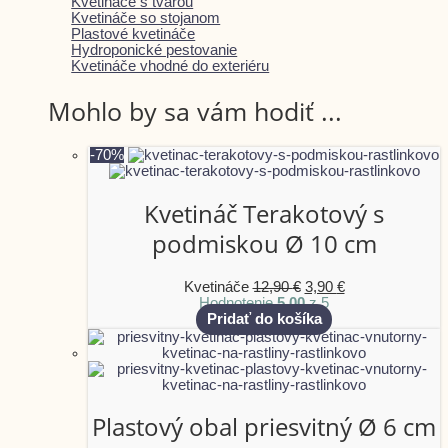
Kvetináče s tvárou
Kvetináče so stojanom
Plastové kvetináče
Hydroponické pestovanie
Kvetináče vhodné do exteriéru
Mohlo by sa vám hodiť ...
-70%
Kvetináč Terakotový s
podmiskou Ø 10 cm
Kvetináče
12,90
€
3,90
€
Hodnotenie
5.00
z 5
Pridať do košíka
Plastový obal priesvitný Ø 6 cm