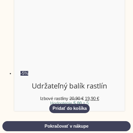
-5%
Udržateľný balík rastlín
Izbové rastliny
20,90
€
19,90
€
Hodnotenie
5.00
z 5
Pridať do košíka
Pokračovať v nákupe