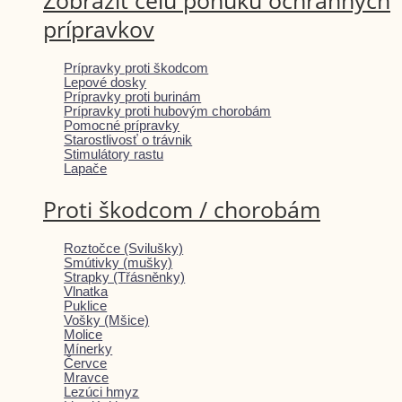
Zobraziť celú ponuku ochranných
prípravkov
Prípravky proti škodcom
Lepové dosky
Prípravky proti burinám
Prípravky proti hubovým chorobám
Pomocné prípravky
Starostlivosť o trávnik
Stimulátory rastu
Lapače
Proti škodcom / chorobám
Roztočce (Svilušky)
Smútivky (mušky)
Strapky (Třásněnky)
Vlnatka
Puklice
Vošky (Mšice)
Molice
Mínerky
Červce
Mravce
Lezúci hmyz