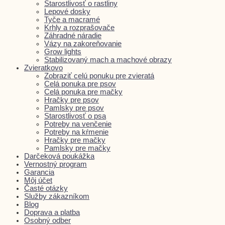
Starostlivosť o rastliny
Lepové dosky
Tyče a macramé
Krhly a rozprašovače
Záhradné náradie
Vázy na zakoreňovanie
Grow lights
Stabilizovaný mach a machové obrazy
Zvieratkovo
Zobraziť celú ponuku pre zvieratá
Celá ponuka pre psov
Celá ponuka pre mačky
Hračky pre psov
Pamlsky pre psov
Starostlivosť o psa
Potreby na venčenie
Potreby na kŕmenie
Hračky pre mačky
Pamlsky pre mačky
Darčeková poukážka
Vernostný program
Garancia
Môj účet
Časté otázky
Služby zákazníkom
Blog
Doprava a platba
Osobný odber