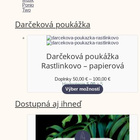
Musk
Ponio
Two
Darčeková poukážka
Darčeková poukážka
Rastlinkovo – papierová
Doplnky
50,00
€
–
100,00
€
Hodnotenie
5.00
z 5
Výber možností
Dostupná aj ihneď