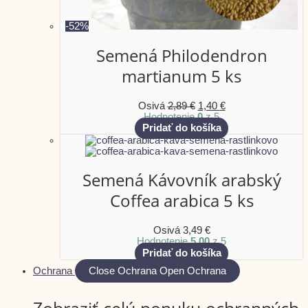
-52%
Semená Philodendron
martianum 5 ks
Osivá
2,89
€
1,40
€
Hodnotenie
0
z 5
Pridať do košíka
Semená Kávovník arabský
Coffea arabica 5 ks
Osivá
3,49
€
Hodnotenie
5.00
z 5
Pridať do košíka
Ochrana
Close Ochrana
Open Ochrana