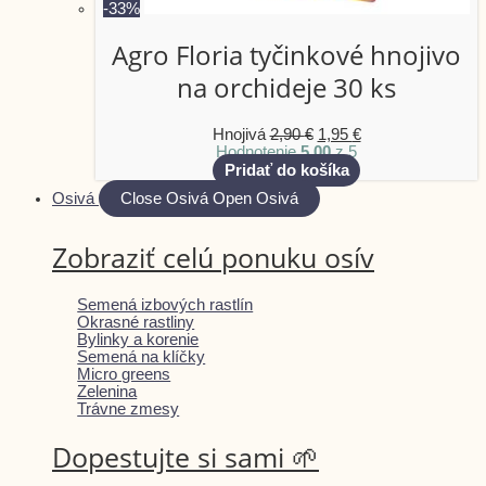
-33%
Agro Floria tyčinkové hnojivo
na orchideje 30 ks
Hnojivá
2,90
€
1,95
€
Hodnotenie
5.00
z 5
Pridať do košíka
Osivá
Close Osivá
Open Osivá
Zobraziť celú ponuku osív
Semená izbových rastlín
Okrasné rastliny
Bylinky a korenie
Semená na klíčky
Micro greens
Zelenina
Trávne zmesy
Dopestujte si sami 🌱