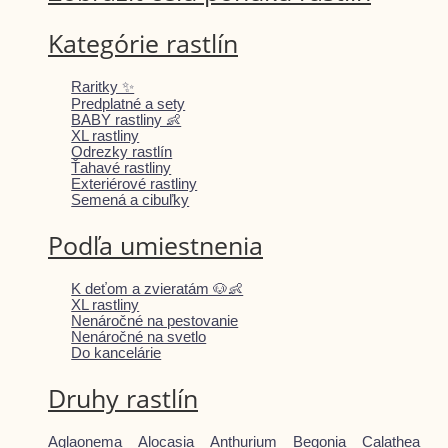
Kategórie rastlín
Raritky ✨
Predplatné a sety
BABY rastliny 👶
XL rastliny
Odrezky rastlín
Ťahavé rastliny
Exteriérové rastliny
Semená a cibuľky
Podľa umiestnenia
K deťom a zvieratám 🐶👶
XL rastliny
Nenáročné na pestovanie
Nenáročné na svetlo
Do kancelárie
Druhy rastlín
Aglaonema
Alocasia
Anthurium
Begonia
Calathea