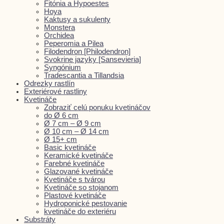
Fitónia a Hypoestes
Hoya
Kaktusy a sukulenty
Monstera
Orchidea
Peperomia a Pilea
Filodendron [Philodendron]
Svokrine jazyky [Sansevieria]
Syngónium
Tradescantia a Tillandsia
Odrezky rastlín
Exteriérové rastliny
Kvetináče
Zobraziť celú ponuku kvetináčov
do Ø 6 cm
Ø 7 cm – Ø 9 cm
Ø 10 cm – Ø 14 cm
Ø 15+ cm
Basic kvetináče
Keramické kvetináče
Farebné kvetináče
Glazované kvetináče
Kvetináče s tvárou
Kvetináče so stojanom
Plastové kvetináče
Hydroponické pestovanie
kvetináče do exteriéru
Substráty