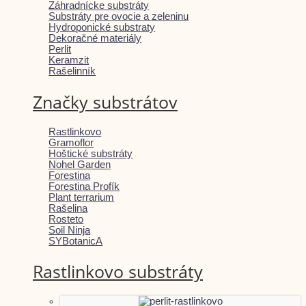
Záhradnícke substráty
Substráty pre ovocie a zeleninu
Hydroponické substraty
Dekoračné materiály
Perlit
Keramzit
Rašelinník
Značky substrátov
Rastlinkovo
Gramoflor
Hoštické substráty
Nohel Garden
Forestina
Forestina Profík
Plant terrarium
Rašelina
Rosteto
Soil Ninja
SYBotanicA
Rastlinkovo substráty