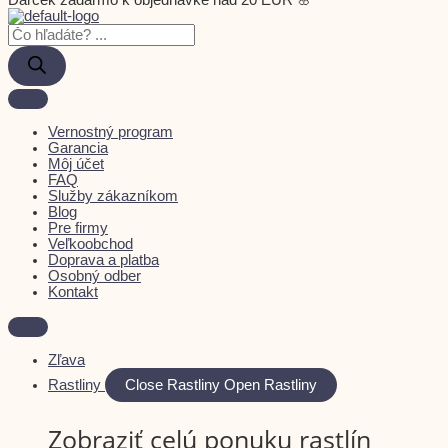
Darček zadarmo k objednávke nad 20 EUR 🌸
Vernostný program
Garancia
Môj účet
FAQ
Služby zákazníkom
Blog
Pre firmy
Veľkoobchod
Doprava a platba
Osobný odber
Kontakt
Zľava
Rastliny
Close Rastliny
Open Rastliny
Zobraziť celú ponuku rastlín