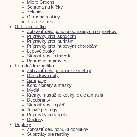
Micro Greens
Semená na klíčky
Zelenina
Okrasné rastliny
Trávne zmesi
Ochrana rastlín
Zobraziť celú ponuku ochranných prípravkov
Prípravky proti škodcom
Prípravky proti burinám
Prípravky proti hubovým chorobám
Lepové dosky
Starostlivosť o trávnik
Pomocné prípravky
Prírodná kozmetika
Zobraziť celú ponuku kozmetiky
Darčekové sety
Šampóny
Kondicionéry a masky
Mydlá
Krémy, masážne kocky, oleje a maslá
Deodoranty
Starostlivosť o pleť
Telové peelingy
Prípravky do kúpeľa
Doplnky
Doplnky
Zobraziť celú ponuku doplnkov
Substráty pre rastliny