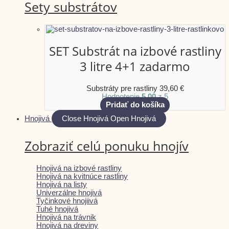
Sety substrátov
SET Substrát na izbové rastliny
3 litre 4+1 zadarmo
Substráty pre rastliny
39,60
€
Hodnotenie
5.00
z 5
Pridať do košíka
Hnojivá
Close Hnojivá
Open Hnojivá
Zobraziť celú ponuku hnojív
Hnojivá na izbové rastliny
Hnojivá na kvitnúce rastliny
Hnojivá na listy
Univerzálne hnojivá
Tyčinkové hnojiivá
Tuhé hnojivá
Hnojivá na trávnik
Hnojivá na dreviny