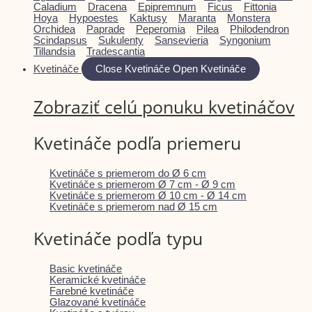
Caladium
Dracena
Epipremnum
Ficus
Fittonia
Hoya
Hypoestes
Kaktusy
Maranta
Monstera
Orchidea
Paprade
Peperomia
Pilea
Philodendron
Scindapsus
Sukulenty
Sansevieria
Syngonium
Tillandsia
Tradescantia
Kvetináče
Close Kvetináče
Open Kvetináče
Zobraziť celú ponuku kvetináčov
Kvetináče podľa priemeru
Kvetináče s priemerom do Ø 6 cm
Kvetináče s priemerom Ø 7 cm - Ø 9 cm
Kvetináče s priemerom Ø 10 cm - Ø 14 cm
Kvetináče s priemerom nad Ø 15 cm
Kvetináče podľa typu
Basic kvetináče
Keramické kvetináče
Farebné kvetináče
Glazované kvetináče