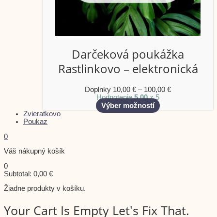
Darčeková poukážka
Rastlinkovo – elektronická
Doplnky
10,00
€
–
100,00
€
Hodnotenie
5.00
z 5
Výber možností
Zvieratkovo
Poukaz
0
Váš nákupný košík
0
Subtotal:
0,00
€
Žiadne produkty v košíku.
Your Cart Is Empty Let's Fix That.