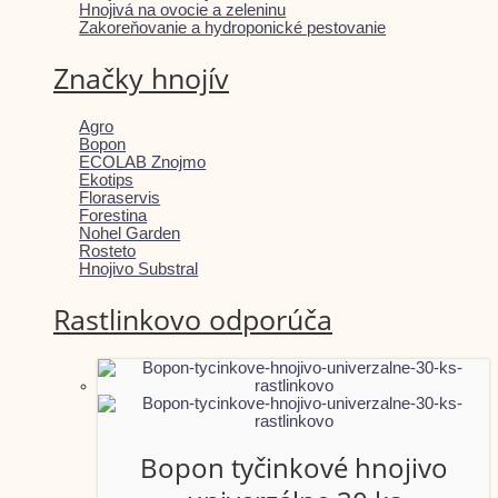
Hnojivá na ovocie a zeleninu
Zakoreňovanie a hydroponické pestovanie
Značky hnojív
Agro
Bopon
ECOLAB Znojmo
Ekotips
Floraservis
Forestina
Nohel Garden
Rosteto
Hnojivo Substral
Rastlinkovo odporúča
Bopon tyčinkové hnojivo