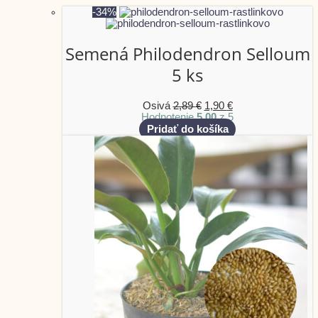
-34%
Semená Philodendron Selloum
5 ks
Osivá
2,89
€
1,90
€
Hodnotenie
5.00
z 5
Pridať do košíka