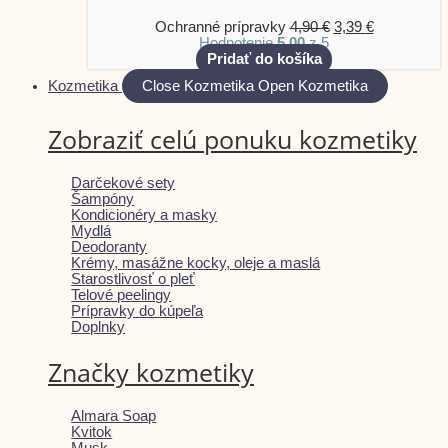
Ochranné prípravky
4,90
€
3,39
€
Hodnotenie
5.00
z 5
Pridať do košíka
Kozmetika
Close Kozmetika
Open Kozmetika
Zobraziť celú ponuku kozmetiky
Darčekové sety
Šampóny
Kondicionéry a masky
Mydlá
Deodoranty
Krémy, masážne kocky, oleje a maslá
Starostlivosť o pleť
Telové peelingy
Prípravky do kúpeľa
Doplnky
Značky kozmetiky
Almara Soap
Kvitok