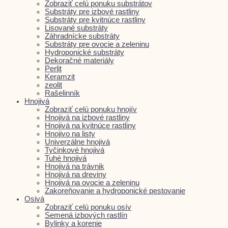
Zobraziť celú ponuku substrátov
Substráty pre izbové rastliny
Substráty pre kvitnúce rastliny
Lisované substráty
Záhradnícke substráty
Substráty pre ovocie a zeleninu
Hydroponické substráty
Dekoračné materiály
Perlit
Keramzit
zeolit
Rašelinník
Hnojivá
Zobraziť celú ponuku hnojív
Hnojivá na izbové rastliny
Hnojivá na kvitnúce rastliny
Hnojivo na listy
Univerzálne hnojivá
Tyčinkové hnojivá
Tuhé hnojivá
Hnojivá na trávnik
Hnojivá na dreviny
Hnojivá na ovocie a zeleninu
Zakoreňovanie a hydroponické pestovanie
Osivá
Zobraziť celú ponuku osív
Semená izbových rastlín
Bylinky a korenie