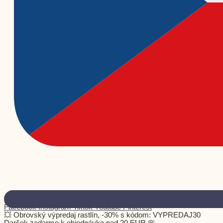
Facebook
Instagram
Tiktok
Youtube
Pinterest
💥 Obrovský výpredaj rastlín, -30% s kódom: VYPREDAJ30