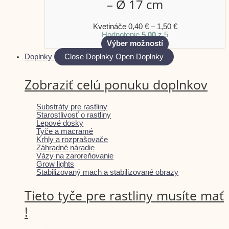
– Ø 17 cm
Kvetináče
0,40
€
–
1,50
€
Hodnotenie
5.00
z 5
Výber možností
Doplnky
Close Doplnky
Open Doplnky
Zobraziť celú ponuku doplnkov
Substráty pre rastliny
Starostlivosť o rastliny
Lepové dosky
Tyče a macramé
Krhly a rozprašovače
Záhradné náradie
Vázy na zaroreňovanie
Grow lights
Stabilizovaný mach a stabilizované obrazy
Tieto tyče pre rastliny musíte mať
!