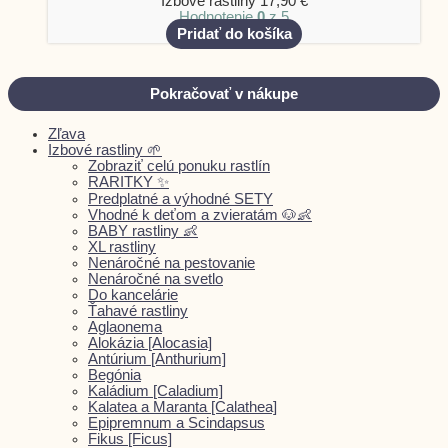
Izbové rastliny
17,90
€
Hodnotenie
0
z 5
Pridať do košíka
Pokračovať v nákupe
Zľava
Izbové rastliny 🌱
Zobraziť celú ponuku rastlín
RARITKY ✨
Predplatné a výhodné SETY
Vhodné k deťom a zvieratám 🐶👶
BABY rastliny 👶
XL rastliny
Nenáročné na pestovanie
Nenáročné na svetlo
Do kancelárie
Ťahavé rastliny
Aglaonema
Alokázia [Alocasia]
Antúrium [Anthurium]
Begónia
Kaládium [Caladium]
Kalatea a Maranta [Calathea]
Epipremnum a Scindapsus
Fikus [Ficus]