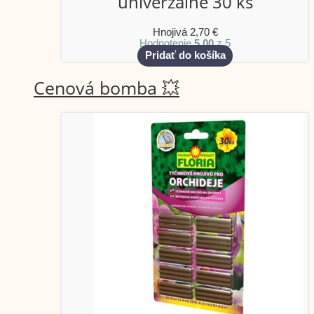
univerzálne 30 ks
Hnojivá
2,70
€
Hodnotenie
5.00
z 5
Pridať do košíka
Cenová bomba 💥