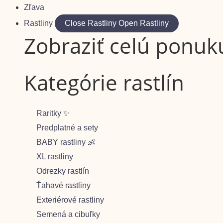
Zľava
Rastliny
Close Rastliny
Open Rastliny
Zobraziť celú ponuku
Kategórie rastlín
Raritky ✨
Predplatné a sety
BABY rastliny 👶
XL rastliny
Odrezky rastlín
Ťahavé rastliny
Exteriérové rastliny
Semená a cibuľky