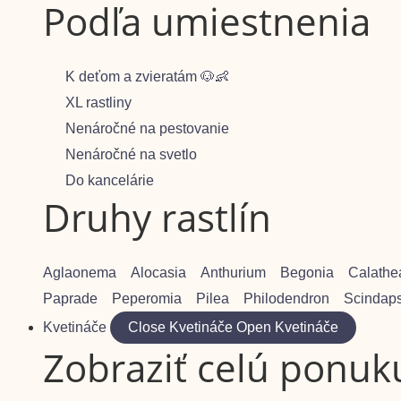
Podľa umiestnenia
K deťom a zvieratám 🐶👶
XL rastliny
Nenáročné na pestovanie
Nenáročné na svetlo
Do kancelárie
Druhy rastlín
Aglaonema
Alocasia
Anthurium
Begonia
Calathe
Paprade
Peperomia
Pilea
Philodendron
Scindap
Kvetináče
Close Kvetináče
Open Kvetináče
Zobraziť celú ponuk