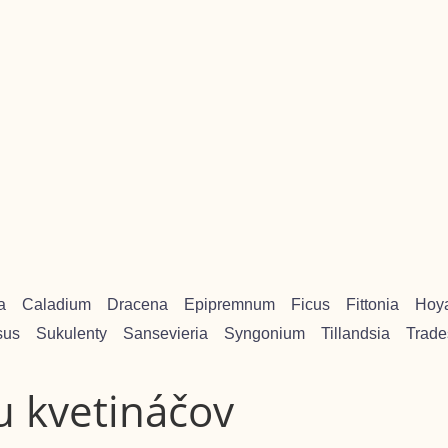
a
Caladium
Dracena
Epipremnum
Ficus
Fittonia
Hoy
sus
Sukulenty
Sansevieria
Syngonium
Tillandsia
Trade
u kvetináčov