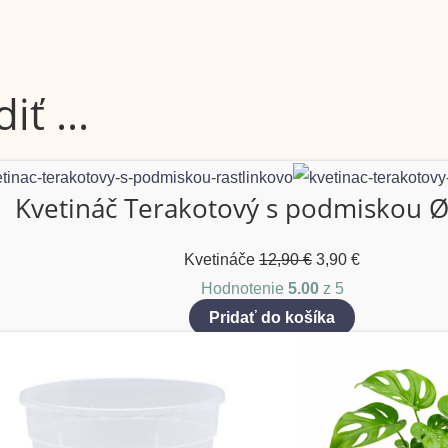
ť ...
Kvetináč Terakotový s podmiskou 
Kvetináče
12,90
€
3,90
€
Hodnotenie
5.00
z 5
Pridať do košíka