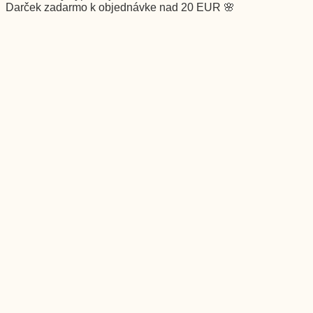
Darček zadarmo k objednávke nad 20 EUR 🌸
Vernostný program
Garancia
Môj účet
FAQ