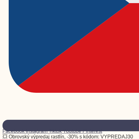
Facebook
Instagram
Tiktok
Youtube
Pinterest
💥 Obrovský výpredaj rastlín, -30% s kódom: VYPREDAJ30