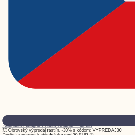
Facebook
Instagram
Tiktok
Youtube
Pinterest
💥 Obrovský výpredaj rastlín, -30% s kódom: VYPREDAJ30