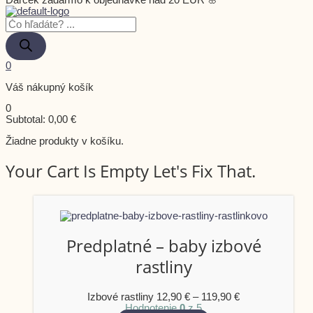
Darček zadarmo k objednávke nad 20 EUR 🌸
0
Váš nákupný košík
0
Subtotal:
0,00
€
Žiadne produkty v košíku.
Your Cart Is Empty Let's Fix That.
Predplatné – baby izbové
rastliny
Izbové rastliny
12,90
€
–
119,90
€
Hodnotenie
0
z 5