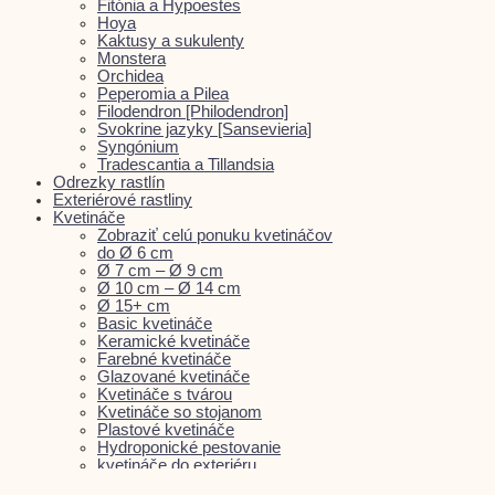
Fitónia a Hypoestes
Hoya
Kaktusy a sukulenty
Monstera
Orchidea
Peperomia a Pilea
Filodendron [Philodendron]
Svokrine jazyky [Sansevieria]
Syngónium
Tradescantia a Tillandsia
Odrezky rastlín
Exteriérové rastliny
Kvetináče
Zobraziť celú ponuku kvetináčov
do Ø 6 cm
Ø 7 cm – Ø 9 cm
Ø 10 cm – Ø 14 cm
Ø 15+ cm
Basic kvetináče
Keramické kvetináče
Farebné kvetináče
Glazované kvetináče
Kvetináče s tvárou
Kvetináče so stojanom
Plastové kvetináče
Hydroponické pestovanie
kvetináče do exteriéru
Substráty