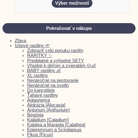
Výber možností
Pokračovať v nákupe
Zľava
Izbové rastliny 🌱
Zobraziť celú ponuku rastlín
RARITKY ✨
Predplatné a výhodné SETY
Vhodné k deťom a zvieratám 🐶👶
BABY rastliny 👶
XL rastliny
Nenáročné na pestovanie
Nenáročné na svetlo
Do kancelárie
Ťahavé rastliny
Aglaonema
Alokázia [Alocasia]
Antúrium [Anthurium]
Begónia
Kaládium [Caladium]
Kalatea a Maranta [Calathea]
Epipremnum a Scindapsus
Fikus [Ficus]