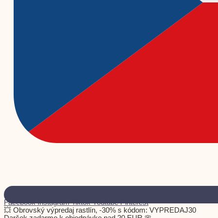
Facebook
Instagram
Tiktok
Youtube
Pinterest
💥 Obrovský výpredaj rastlín, -30% s kódom: VYPREDAJ30