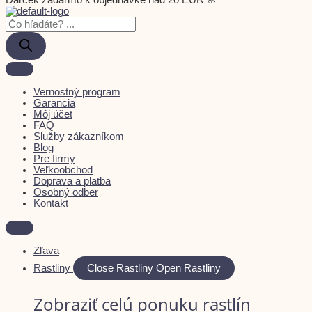
Darček zadarmo k objednávke nad 20 EUR 🌸
Vernostný program
Garancia
Môj účet
FAQ
Služby zákazníkom
Blog
Pre firmy
Veľkoobchod
Doprava a platba
Osobný odber
Kontakt
Zľava
Rastliny
Close Rastliny
Open Rastliny
Zobraziť celú ponuku rastlín