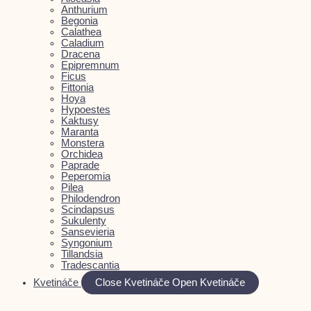
Anthurium
Begonia
Calathea
Caladium
Dracena
Epipremnum
Ficus
Fittonia
Hoya
Hypoestes
Kaktusy
Maranta
Monstera
Orchidea
Paprade
Peperomia
Pilea
Philodendron
Scindapsus
Sukulenty
Sansevieria
Syngonium
Tillandsia
Tradescantia
Kvetináče
Close Kvetináče
Open Kvetináče