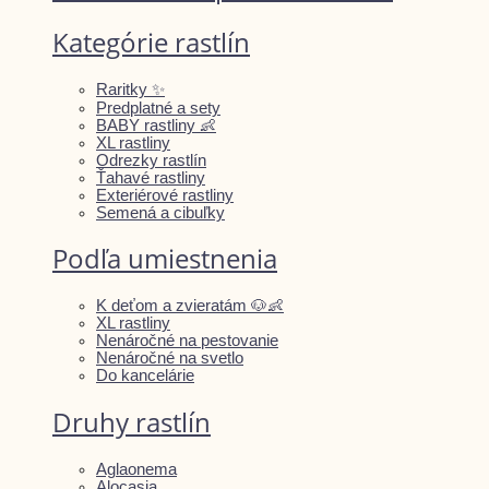
Kategórie rastlín
Raritky ✨
Predplatné a sety
BABY rastliny 👶
XL rastliny
Odrezky rastlín
Ťahavé rastliny
Exteriérové rastliny
Semená a cibuľky
Podľa umiestnenia
K deťom a zvieratám 🐶👶
XL rastliny
Nenáročné na pestovanie
Nenáročné na svetlo
Do kancelárie
Druhy rastlín
Aglaonema
Alocasia