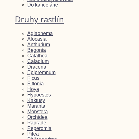
Do kancelárie
Druhy rastlín
Aglaonema
Alocasia
Anthurium
Begonia
Calathea
Caladium
Dracena
Epipremnum
Ficus
Fittonia
Hoya
Hypoestes
Kaktusy
Maranta
Monstera
Orchidea
Paprade
Peperomia
Pilea