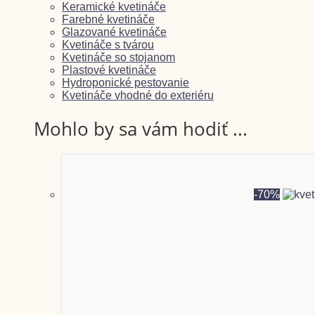
Keramické kvetináče
Farebné kvetináče
Glazované kvetináče
Kvetináče s tvárou
Kvetináče so stojanom
Plastové kvetináče
Hydroponické pestovanie
Kvetináče vhodné do exteriéru
Mohlo by sa vám hodiť ...
-70%