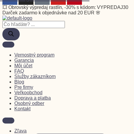
💥 Obrovský výpredaj rastlín, -30% s kódom: VYPREDAJ30
Darček zadarmo k objednávke nad 20 EUR 🌸
Vernostný program
Garancia
Môj účet
FAQ
Služby zákazníkom
Blog
Pre firmy
Veľkoobchod
Doprava a platba
Osobný odber
Kontakt
Zľava