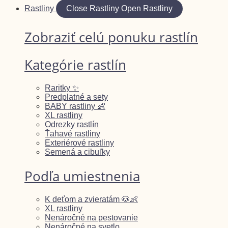
Rastliny
Close Rastliny
Open Rastliny
Zobraziť celú ponuku rastlín
Kategórie rastlín
Raritky ✨
Predplatné a sety
BABY rastliny 👶
XL rastliny
Odrezky rastlín
Ťahavé rastliny
Exteriérové rastliny
Semená a cibuľky
Podľa umiestnenia
K deťom a zvieratám 🐶👶
XL rastliny
Nenáročné na pestovanie
Nenáročné na svetlo