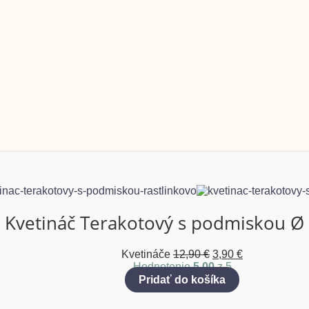
Kvetináč Terakotový s podmiskou Ø
Kvetináče
12,90
€
3,90
€
Hodnotenie
5.00
z 5
Pridať do košíka