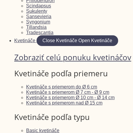
Philodendron
Scindapsus
Sukulenty
Sansevieria
Syngonium
Tillandsia
Tradescantia
Kvetináče
Close Kvetináče
Open Kvetináče
Zobraziť celú ponuku kvetináčov
Kvetináče podľa priemeru
Kvetináče s priemerom do Ø 6 cm
Kvetináče s priemerom Ø 7 cm - Ø 9 cm
Kvetináče s priemerom Ø 10 cm - Ø 14 cm
Kvetináče s priemerom nad Ø 15 cm
Kvetináče podľa typu
Basic kvetináče