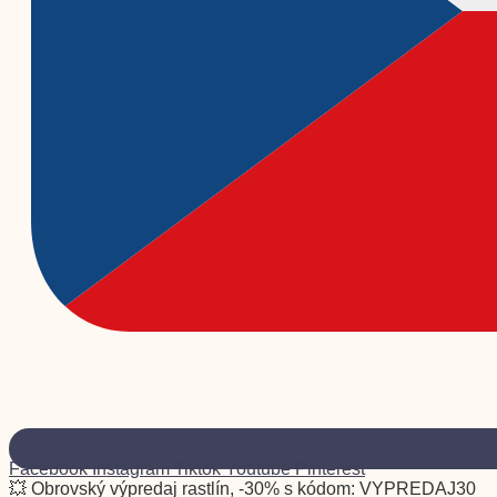
Facebook
Instagram
Tiktok
Youtube
Pinterest
💥 Obrovský výpredaj rastlín, -30% s kódom: VYPREDAJ30