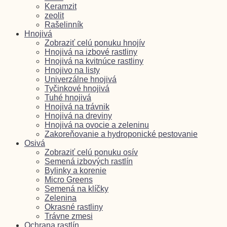
Keramzit
zeolit
Rašelinník
Hnojivá
Zobraziť celú ponuku hnojív
Hnojivá na izbové rastliny
Hnojivá na kvitnúce rastliny
Hnojivo na listy
Univerzálne hnojivá
Tyčinkové hnojivá
Tuhé hnojivá
Hnojivá na trávnik
Hnojivá na dreviny
Hnojivá na ovocie a zeleninu
Zakoreňovanie a hydroponické pestovanie
Osivá
Zobraziť celú ponuku osív
Semená izbových rastlín
Bylinky a korenie
Micro Greens
Semená na klíčky
Zelenina
Okrasné rastliny
Trávne zmesi
Ochrana rastlín