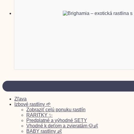
Zľava
Izbové rastliny 🌱
Zobraziť celú ponuku rastlín
RARITKY ✨
Predplatné a výhodné SETY
Vhodné k deťom a zvieratám 🐶👶
BABY rastliny 👶