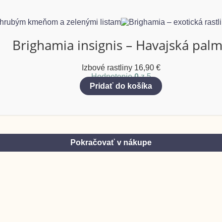
Brighamia insignis – Havajská pal
Izbové rastliny
16,90
€
Hodnotenie
0
z 5
Pridať do košíka
Pokračovať v nákupe