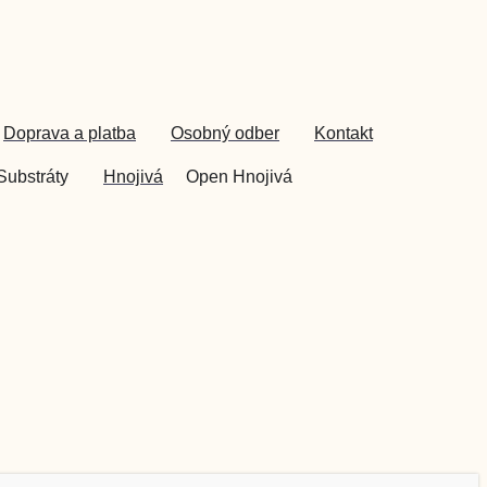
Doprava a platba
Osobný odber
Kontakt
Substráty
Hnojivá
Open Hnojivá