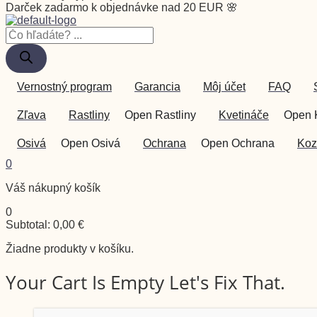
Darček zadarmo k objednávke nad 20 EUR 🌸
Vernostný program
Garancia
Môj účet
FAQ
Zľava
Rastliny
Open Rastliny
Kvetináče
Open 
Osivá
Open Osivá
Ochrana
Open Ochrana
Koz
0
Váš nákupný košík
0
Subtotal:
0,00
€
Žiadne produkty v košíku.
Your Cart Is Empty Let's Fix That.