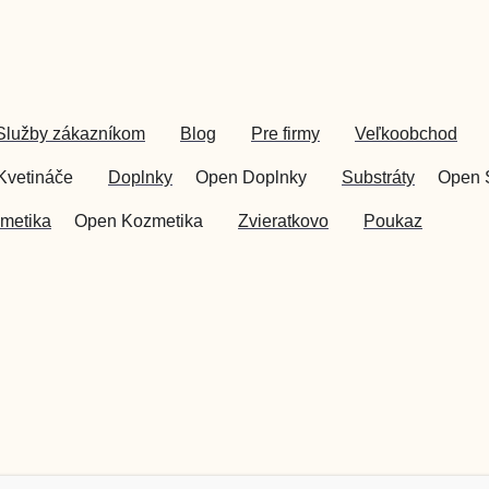
Služby zákazníkom
Blog
Pre firmy
Veľkoobchod
Kvetináče
Doplnky
Open Doplnky
Substráty
Open 
metika
Open Kozmetika
Zvieratkovo
Poukaz