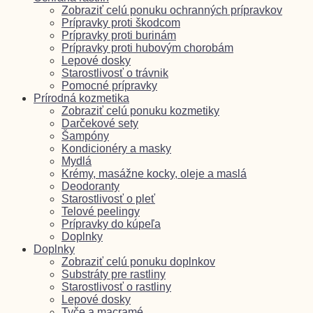
Zobraziť celú ponuku ochranných prípravkov
Prípravky proti škodcom
Prípravky proti burinám
Prípravky proti hubovým chorobám
Lepové dosky
Starostlivosť o trávnik
Pomocné prípravky
Prírodná kozmetika
Zobraziť celú ponuku kozmetiky
Darčekové sety
Šampóny
Kondicionéry a masky
Mydlá
Krémy, masážne kocky, oleje a maslá
Deodoranty
Starostlivosť o pleť
Telové peelingy
Prípravky do kúpeľa
Doplnky
Doplnky
Zobraziť celú ponuku doplnkov
Substráty pre rastliny
Starostlivosť o rastliny
Lepové dosky
Tyče a macramé