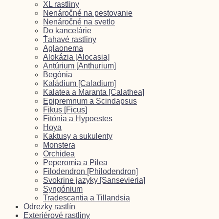
XL rastliny
Nenáročné na pestovanie
Nenáročné na svetlo
Do kancelárie
Ťahavé rastliny
Aglaonema
Alokázia [Alocasia]
Antúrium [Anthurium]
Begónia
Kaládium [Caladium]
Kalatea a Maranta [Calathea]
Epipremnum a Scindapsus
Fikus [Ficus]
Fitónia a Hypoestes
Hoya
Kaktusy a sukulenty
Monstera
Orchidea
Peperomia a Pilea
Filodendron [Philodendron]
Svokrine jazyky [Sansevieria]
Syngónium
Tradescantia a Tillandsia
Odrezky rastlín
Exteriérové rastliny