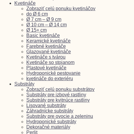
Kvetináče
Zobraziť celú ponuku kvetináčov
do Ø 6 cm
Ø 7 cm – Ø 9 cm
Ø 10 cm – Ø 14 cm
Ø 15+ cm
Basic kvetináče
Keramické kvetináče
Farebné kvetináče
Glazované kvetináče
Kvetináče s tvárou
Kvetináče so stojanom
Plastové kvetináče
Hydroponické pestovanie
kvetináče do exteriéru
Substráty
Zobraziť celú ponuku substrátov
Substráty pre izbové rastliny
Substráty pre kvitnúce rastliny
Lisované substráty
Záhradnícke substráty
Substráty pre ovocie a zeleninu
Hydroponické substráty
Dekoračné materiály
Perlit