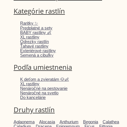
Kategórie rastlín
Raritky ✨
Predplatné a sety
BABY rastliny 👶
XL rastliny
Odrezky rastlín
Ťahavé rastliny
Exteriérové rastliny
Semená a cibuľky
Podľa umiestnenia
K deťom a zvieratám 🐶👶
XL rastliny
Nenáročné na pestovanie
Nenáročné na svetlo
Do kancelárie
Druhy rastlín
Aglaonema
Alocasia
Anthurium
Begonia
Calathea
Caladium
Dracena
Epipremnum
Ficus
Fittonia