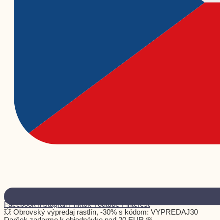
Facebook
Instagram
Tiktok
Youtube
Pinterest
💥 Obrovský výpredaj rastlín, -30% s kódom: VYPREDAJ30