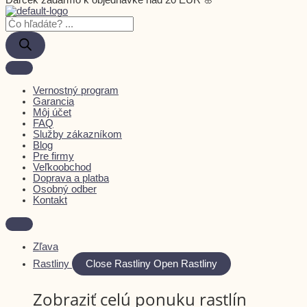
Darček zadarmo k objednávke nad 20 EUR 🌸
Vernostný program
Garancia
Môj účet
FAQ
Služby zákazníkom
Blog
Pre firmy
Veľkoobchod
Doprava a platba
Osobný odber
Kontakt
Zľava
Rastliny
Close Rastliny
Open Rastliny
Zobraziť celú ponuku rastlín