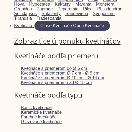
Hoya
Hypoestes
Kaktusy
Maranta
Monstera
Orchidea
Paprade
Peperomia
Pilea
Philodendron
Scindapsus
Sukulenty
Sansevieria
Syngonium
Tillandsia
Tradescantia
Kvetináče
Close Kvetináče
Open Kvetináče
Zobraziť celú ponuku kvetináčov
Kvetináče podľa priemeru
Kvetináče s priemerom do Ø 6 cm
Kvetináče s priemerom Ø 7 cm - Ø 9 cm
Kvetináče s priemerom Ø 10 cm - Ø 14 cm
Kvetináče s priemerom nad Ø 15 cm
Kvetináče podľa typu
Basic kvetináče
Keramické kvetináče
Farebné kvetináče
Glazované kvetináče
Kvetináče s tvárou
Kvetináče so stojanom