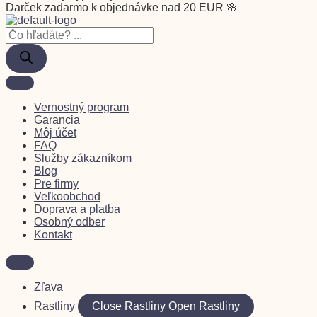
Darček zadarmo k objednávke nad 20 EUR 🌸
Vernostný program
Garancia
Môj účet
FAQ
Služby zákazníkom
Blog
Pre firmy
Veľkoobchod
Doprava a platba
Osobný odber
Kontakt
Zľava
Rastliny
Close Rastliny
Open Rastliny