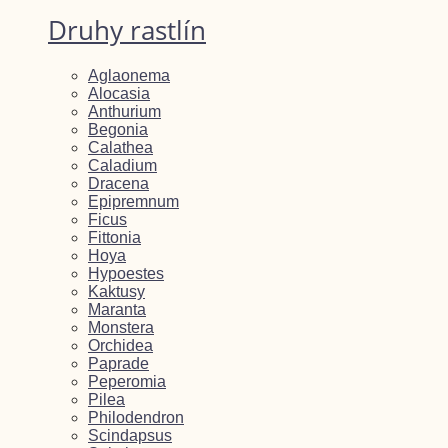
Druhy rastlín
Aglaonema
Alocasia
Anthurium
Begonia
Calathea
Caladium
Dracena
Epipremnum
Ficus
Fittonia
Hoya
Hypoestes
Kaktusy
Maranta
Monstera
Orchidea
Paprade
Peperomia
Pilea
Philodendron
Scindapsus