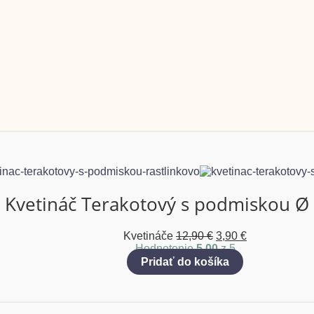
Kvetináč Terakotový s podmiskou Ø
Kvetináče
12,90
€
3,90
€
Hodnotenie
5.00
z 5
Pridať do košíka