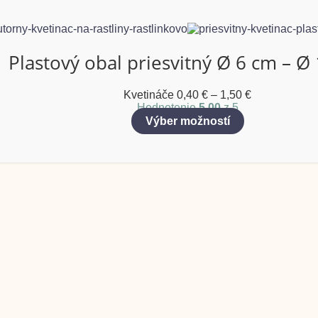
Plastový obal priesvitný Ø 6 cm – Ø
Kvetináče
0,40
€
–
1,50
€
Hodnotenie
5.00
z 5
Výber možností