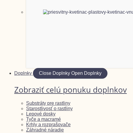
Doplnky
Close Doplnky
Open Doplnky
Zobraziť celú ponuku doplnkov
Substráty pre rastliny
Starostlivosť o rastliny
Lepové dosky
Tyče a macramé
Krhly a rozprašovače
Záhradné náradie