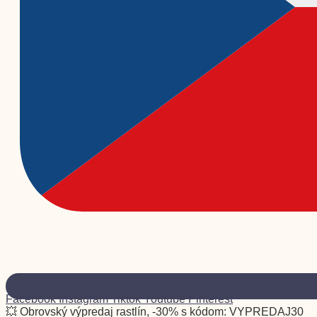
Facebook
Instagram
Tiktok
Youtube
Pinterest
💥 Obrovský výpredaj rastlín, -30% s kódom: VYPREDAJ30