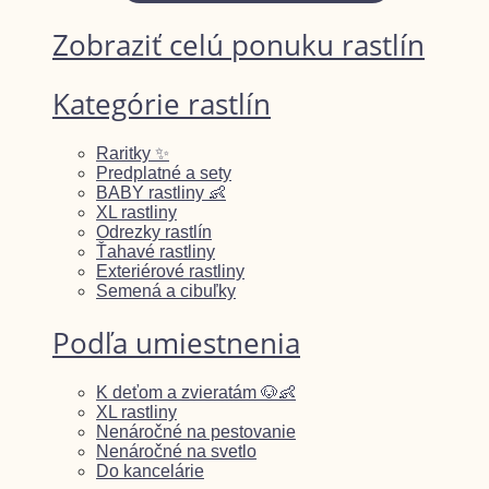
Zobraziť celú ponuku rastlín
Kategórie rastlín
Raritky ✨
Predplatné a sety
BABY rastliny 👶
XL rastliny
Odrezky rastlín
Ťahavé rastliny
Exteriérové rastliny
Semená a cibuľky
Podľa umiestnenia
K deťom a zvieratám 🐶👶
XL rastliny
Nenáročné na pestovanie
Nenáročné na svetlo
Do kancelárie