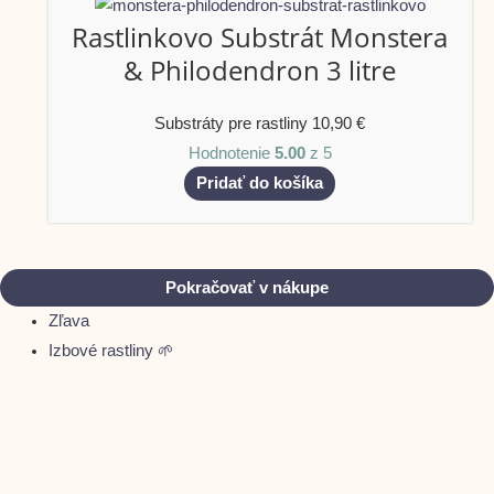
Rastlinkovo Substrát Monstera
& Philodendron 3 litre
Substráty pre rastliny
10,90
€
Hodnotenie
5.00
z 5
Pridať do košíka
Pokračovať v nákupe
Zľava
Izbové rastliny 🌱
Zobraziť celú ponuku rastlín
RARITKY ✨
Predplatné a výhodné SETY
Vhodné k deťom a zvieratám 🐶👶