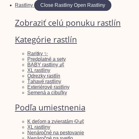
Rastliny
Close Rastliny
Open Rastliny
Zobraziť celú ponuku rastlín
Kategórie rastlín
Raritky ✨
Predplatné a sety
BABY rastliny 👶
XL rastliny
Odrezky rastlín
Ťahavé rastliny
Exteriérové rastliny
Semená a cibuľky
Podľa umiestnenia
K deťom a zvieratám 🐶👶
XL rastliny
Nenáročné na pestovanie
Nenáročné na svetlo