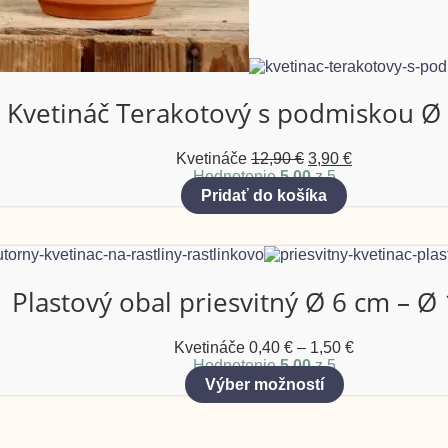
Kvetináč Terakotový s podmiskou Ø
Kvetináče
12,90
€
3,90
€
Hodnotenie
5.00
z 5
Pridať do košíka
Plastový obal priesvitný Ø 6 cm – Ø
Kvetináče
0,40
€
–
1,50
€
Hodnotenie
5.00
z 5
Výber možností