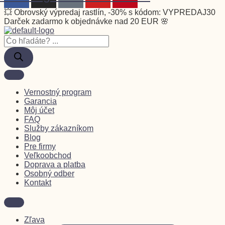
💥 Obrovský výpredaj rastlín, -30% s kódom: VYPREDAJ30
Darček zadarmo k objednávke nad 20 EUR 🌸
Vernostný program
Garancia
Môj účet
FAQ
Služby zákazníkom
Blog
Pre firmy
Veľkoobchod
Doprava a platba
Osobný odber
Kontakt
Zľava