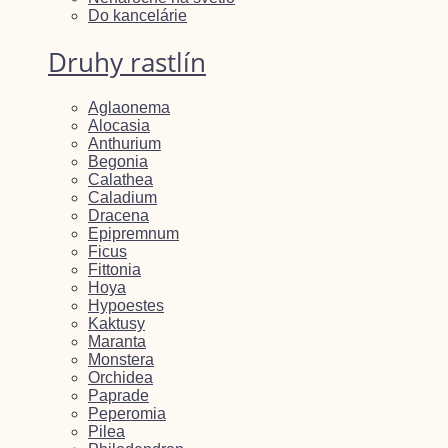
Do kancelárie
Druhy rastlín
Aglaonema
Alocasia
Anthurium
Begonia
Calathea
Caladium
Dracena
Epipremnum
Ficus
Fittonia
Hoya
Hypoestes
Kaktusy
Maranta
Monstera
Orchidea
Paprade
Peperomia
Pilea