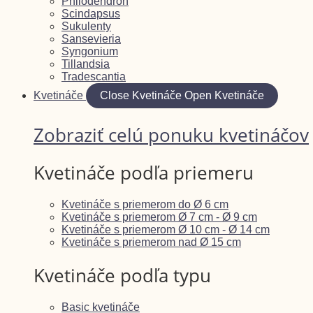
Philodendron
Scindapsus
Sukulenty
Sansevieria
Syngonium
Tillandsia
Tradescantia
Kvetináče
Close Kvetináče
Open Kvetináče
Zobraziť celú ponuku kvetináčov
Kvetináče podľa priemeru
Kvetináče s priemerom do Ø 6 cm
Kvetináče s priemerom Ø 7 cm - Ø 9 cm
Kvetináče s priemerom Ø 10 cm - Ø 14 cm
Kvetináče s priemerom nad Ø 15 cm
Kvetináče podľa typu
Basic kvetináče