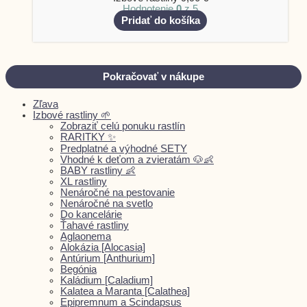
Hodnotenie
0
z 5
Pridať do košíka
Pokračovať v nákupe
Zľava
Izbové rastliny 🌱
Zobraziť celú ponuku rastlín
RARITKY ✨
Predplatné a výhodné SETY
Vhodné k deťom a zvieratám 🐶👶
BABY rastliny 👶
XL rastliny
Nenáročné na pestovanie
Nenáročné na svetlo
Do kancelárie
Ťahavé rastliny
Aglaonema
Alokázia [Alocasia]
Antúrium [Anthurium]
Begónia
Kaládium [Caladium]
Kalatea a Maranta [Calathea]
Epipremnum a Scindapsus