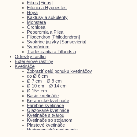
Fikus [Ficus]
Fitónia a Hypoestes
Hoya
Kaktusy a sukulenty
Monstera
Orchidea
Peperomia a Pilea
Filodendron [Philodendron]
Svokrine jazyky [Sansevieria]
Syngónium
Tradescantia a Tillandsia
Odrezky rastlín
Exteriérové rastliny
Kvetináče
Zobraziť celú ponuku kvetináčov
do Ø 6 cm
Ø 7 cm – Ø 9 cm
Ø 10 cm – Ø 14 cm
Ø 15+ cm
Basic kvetináče
Keramické kvetináče
Farebné kvetináče
Glazované kvetináče
Kvetináče s tvárou
Kvetináče so stojanom
Plastové kvetináče
Hydroponické pestovanie
kvetináče do exteriéru