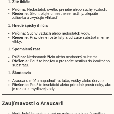
Žlté ihličie
Príčina:
Nedostatok svetla, preliatie alebo suchý vzduch.
Riešenie:
Skontrolujte umiestnenie rastliny, zlepšite
zálievku a zvyšujte vlhkosť.
Hnedé špičky ihličia
Príčina:
Suchý vzduch alebo nedostatok vody.
Riešenie:
Pravidelne roste listy a udržujte substrát mierne
vlhký.
Spomalený rast
Príčina:
Nedostatok živín alebo nevhodný substrát.
Riešenie:
Použite hnojivo a presaďte rastlinu do kvalitného
substrátu.
Škodcovia
Araucariu môžu napadnúť roztoče, vošky alebo červce.
Riešenie:
Použite insekticíd alebo prírodné prostriedky, ako
je roztok z mydlovej vody.
Zaujímavosti o Araucarii
Norfolkská borovica, ktorú poznáme ako izbovú rastlinu,