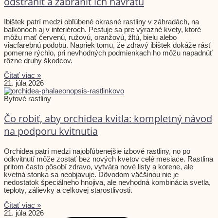
odstrániť a zabrániť ich návratu
Ibištek patrí medzi obľúbené okrasné rastliny v záhradách, na
balkónoch aj v interiéroch. Pestuje sa pre výrazné kvety, ktoré
môžu mať červenú, ružovú, oranžovú, žltú, bielu alebo
viacfarebnú podobu. Napriek tomu, že zdravý ibištek dokáže rásť
pomerne rýchlo, pri nevhodných podmienkach ho môžu napadnúť
rôzne druhy škodcov.
Čítať viac »
21. júla 2026
Bytové rastliny
Čo robiť, aby orchidea kvitla: kompletný návod
na podporu kvitnutia
Orchidea patrí medzi najobľúbenejšie izbové rastliny, no po
odkvitnutí môže zostať bez nových kvetov celé mesiace. Rastlina
pritom často pôsobí zdravo, vytvára nové listy a korene, ale
kvetná stonka sa neobjavuje. Dôvodom väčšinou nie je
nedostatok špeciálneho hnojiva, ale nevhodná kombinácia svetla,
teploty, zálievky a celkovej starostlivosti.
Čítať viac »
21. júla 2026