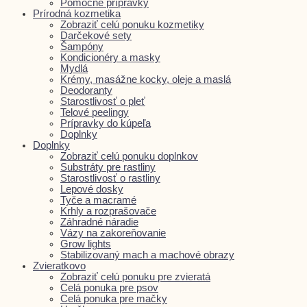
Pomocné prípravky
Prírodná kozmetika
Zobraziť celú ponuku kozmetiky
Darčekové sety
Šampóny
Kondicionéry a masky
Mydlá
Krémy, masážne kocky, oleje a maslá
Deodoranty
Starostlivosť o pleť
Telové peelingy
Prípravky do kúpeľa
Doplnky
Doplnky
Zobraziť celú ponuku doplnkov
Substráty pre rastliny
Starostlivosť o rastliny
Lepové dosky
Tyče a macramé
Krhly a rozprašovače
Záhradné náradie
Vázy na zakoreňovanie
Grow lights
Stabilizovaný mach a machové obrazy
Zvieratkovo
Zobraziť celú ponuku pre zvieratá
Celá ponuka pre psov
Celá ponuka pre mačky