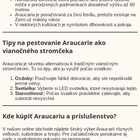
môže v prirodzených podmienkach dosiahnuť výšku až 60
metrov.
Araucaria je považovaná za živú fosíliu, pretože existuje na
Zemi už milióny rokov.
V niektorých kultúrach je symbolom dlhovekosti a pokoja.
Tipy na pestovanie Araucarie ako
vianočného stromčeka
Araucaria je skvelou alternatívou k tradičným vianočným
stromčekom. Tu sú tipy, ako ju využiť počas sviatkov:
Ozdoby:
Používajte ľahké dekorácie, aby ste nepoškodili
jemné vetvy.
Svetielka:
Vyberte si LED svetielka, ktoré nevytvárajú teplo.
Starostlivosť:
Počas sviatkov pravidelne zalievajte, aby
substrát nevyschol.
Kde kúpiť Araucariu a príslušenstvo?
V našom online obchode nájdete široký výber Araucarií rôznych
veľkostí, substrátov a hnojív. Pre začiatočníkov ponúkame aj
sady s podrobnými pokynmi na pestovanie.