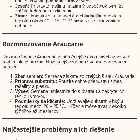
hnojte, aby ste podporili zdravý vývoj.
Jeseň:
Pripravte rastlinu na zimný odpočinok tým, že
znížite frekvenciu zalievania.
Zima:
Umiestnite ju na svetlé a chladnejšie miesto s
teplotou okolo 10 – 15 °C. Minimalizujte zalievanie a
nehnojte.
Rozmnožovanie Araucarie
Rozmnožovanie Araucarie je náročnejšie ako u iných izbových
rastlín, ale je možné. Najčastejšie sa používa metóda výsevu
semien:
Zber semien:
Semená získate zo zrelých šišiek Araucarie.
Príprava substrátu:
Použite dobre priepustnú zmes
rašeliny a piesku.
Výsev:
Semená umiestnite do substrátu a zakryte ich
tenkou vrstvou.
Podmienky na klíčenie:
Udržiavajte substrát vlhký a
teplotu medzi 20 – 25 °C. Klíčenie môže trvať niekoľko
týždňov až mesiacov.
Najčastejšie problémy a ich riešenie