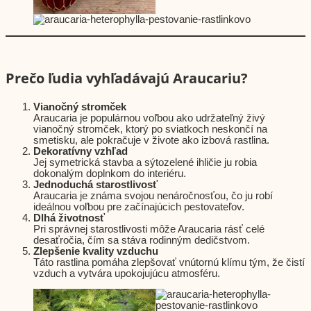
Prečo ľudia vyhľadávajú Araucariu?
Vianočný stromček
Araucaria je populárnou voľbou ako udržateľný živý
vianočný stromček, ktorý po sviatkoch neskončí na
smetisku, ale pokračuje v živote ako izbová rastlina.
Dekoratívny vzhľad
Jej symetrická stavba a sýtozelené ihličie ju robia
dokonalým doplnkom do interiéru.
Jednoduchá starostlivosť
Araucaria je známa svojou nenáročnosťou, čo ju robí
ideálnou voľbou pre začínajúcich pestovateľov.
Dlhá životnosť
Pri správnej starostlivosti môže Araucaria rásť celé
desaťročia, čím sa stáva rodinným dedičstvom.
Zlepšenie kvality vzduchu
Táto rastlina pomáha zlepšovať vnútornú klímu tým, že čistí
vzduch a vytvára upokojujúcu atmosféru.