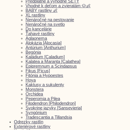
Predplatné a výhodné SETY
Vhodné k deťom a zvieratám 🐶👶
BABY rastliny 👶
XL rastliny
Nenáročné na pestovanie
Nenáročné na svetlo
Do kancelárie
Ťahavé rastliny
Aglaonema
Alokázia [Alocasia]
Antúrium [Anthurium]
Begónia
Kaládium [Caladium]
Kalatea a Maranta [Calathea]
Epipremnum a Scindapsus
Fikus [Ficus]
Fitónia a Hypoestes
Hoya
Kaktusy a sukulenty
Monstera
Orchidea
Peperomia a Pilea
Filodendron [Philodendron]
Svokrine jazyky [Sansevieria]
Syngónium
Tradescantia a Tillandsia
Odrezky rastlín
Exteriérové rastliny