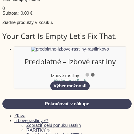
0
Subtotal:
0,00
€
Žiadne produkty v košíku.
Your Cart Is Empty Let's Fix That.
Predplatné – izbové rastliny
Izbové rastliny
Hodnotenie
0
z 5
Výber možností
Pokračovať v nákupe
Zľava
Izbové rastliny 🌱
Zobraziť celú ponuku rastlín
RARITKY ✨