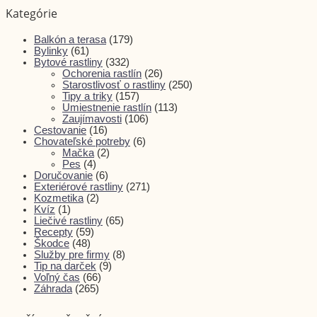
Kategórie
Balkón a terasa
(179)
Bylinky
(61)
Bytové rastliny
(332)
Ochorenia rastlín
(26)
Starostlivosť o rastliny
(250)
Tipy a triky
(157)
Umiestnenie rastlín
(113)
Zaujímavosti
(106)
Cestovanie
(16)
Chovateľské potreby
(6)
Mačka
(2)
Pes
(4)
Doručovanie
(6)
Exteriérové rastliny
(271)
Kozmetika
(2)
Kvíz
(1)
Liečivé rastliny
(65)
Recepty
(59)
Škodce
(48)
Služby pre firmy
(8)
Tip na darček
(9)
Voľný čas
(66)
Záhrada
(265)