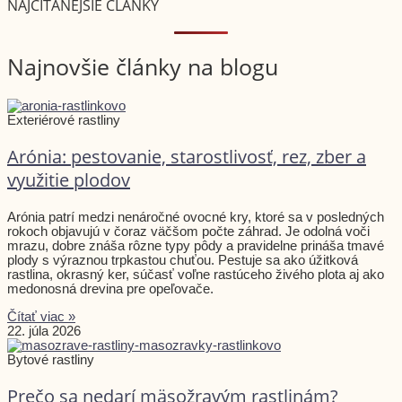
NAJČÍTANEJŠIE ČLÁNKY
Najnovšie články na blogu
Exteriérové rastliny
Arónia: pestovanie, starostlivosť, rez, zber a
využitie plodov
Arónia patrí medzi nenáročné ovocné kry, ktoré sa v posledných
rokoch objavujú v čoraz väčšom počte záhrad. Je odolná voči
mrazu, dobre znáša rôzne typy pôdy a pravidelne prináša tmavé
plody s výraznou trpkastou chuťou. Pestuje sa ako úžitková
rastlina, okrasný ker, súčasť voľne rastúceho živého plota aj ako
medonosná drevina pre opeľovače.
Čítať viac »
22. júla 2026
Bytové rastliny
Prečo sa nedarí mäsožravým rastlinám?