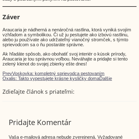
Záver
Araucaria je nádherná a nenáročná rastlina, ktorá vyniká svojím
vzhľadom a symbolikou. Či už ju pestujete ako izbovú rastlinu,
alebo ju používate ako udržateľný vianočný stromček, s týmto
sprievodcom sa o ňu postaráte správne.
Ak hľadáte spôsob, ako obohatiť svoj interiér o kúsok prírody,
Araucaria je tou správnou voľbou. Neváhajte a pridajte si tento
zelený klenot do svojej zbierky ešte dnes!
Prev
Voskovka: kompletný sprievodca pestovaním
Oxalis: Takto vypestujete krásne kysličky doma
Ďalšie
Zdieľajte článok s priateľmi:
Pridajte Komentár
Vaša e-mailová adresa nebude zverejnená.
Vyžadované