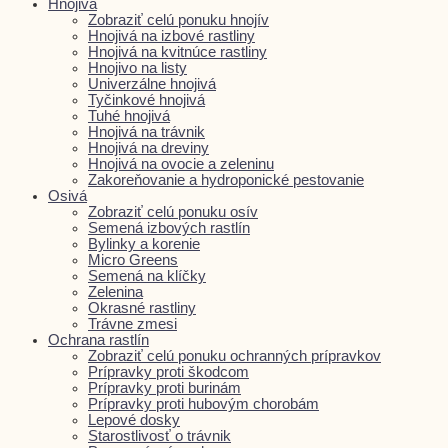
Hnojivá
Zobraziť celú ponuku hnojív
Hnojivá na izbové rastliny
Hnojivá na kvitnúce rastliny
Hnojivo na listy
Univerzálne hnojivá
Tyčinkové hnojivá
Tuhé hnojivá
Hnojivá na trávnik
Hnojivá na dreviny
Hnojivá na ovocie a zeleninu
Zakoreňovanie a hydroponické pestovanie
Osivá
Zobraziť celú ponuku osív
Semená izbových rastlín
Bylinky a korenie
Micro Greens
Semená na klíčky
Zelenina
Okrasné rastliny
Trávne zmesi
Ochrana rastlín
Zobraziť celú ponuku ochranných prípravkov
Prípravky proti škodcom
Prípravky proti burinám
Prípravky proti hubovým chorobám
Lepové dosky
Starostlivosť o trávnik