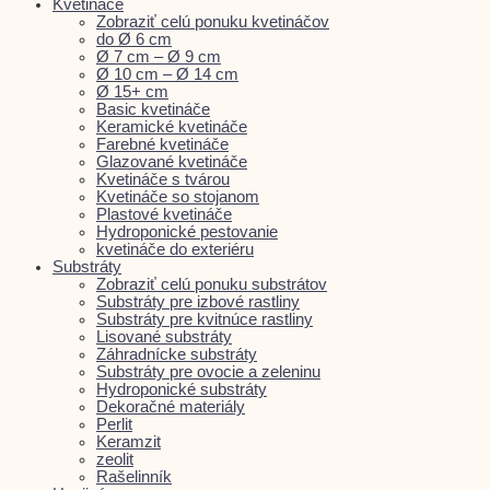
Kvetináče
Zobraziť celú ponuku kvetináčov
do Ø 6 cm
Ø 7 cm – Ø 9 cm
Ø 10 cm – Ø 14 cm
Ø 15+ cm
Basic kvetináče
Keramické kvetináče
Farebné kvetináče
Glazované kvetináče
Kvetináče s tvárou
Kvetináče so stojanom
Plastové kvetináče
Hydroponické pestovanie
kvetináče do exteriéru
Substráty
Zobraziť celú ponuku substrátov
Substráty pre izbové rastliny
Substráty pre kvitnúce rastliny
Lisované substráty
Záhradnícke substráty
Substráty pre ovocie a zeleninu
Hydroponické substráty
Dekoračné materiály
Perlit
Keramzit
zeolit
Rašelinník