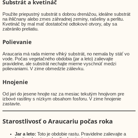
Substrát a kvetináč
Použite priepustný substrát s dobrou drenážou, ideálne substrát
na ihličnany alebo zmes záhradnej zeminy, rašeliny a perlitu.
Kvetináč by mal mať dostatočné odtokové otvory, aby sa
zabránilo preliatiu.
Polievanie
Araucaria má rada mierne vlhký substrát, no nemala by stáť vo
vode. Počas vegetačného obdobia (jar a leto) zalievajte
pravidelne, ale substrát nechajte mierne vyschnúť medzi
polievaniami. V zime obmedzte zálievku.
Hnojenie
Od jari do jesene hnojte raz za mesiac tekutým hnojivom pre
izbové rastliny s nízkym obsahom fosforu. V zime hnojenie
zastavte.
Starostlivosť o Araucariu počas roka
Jar a leto:
Toto je obdobie rastu. Pravidelne zalievajte a