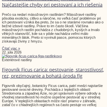
Najčastejšie chyby pri pestovaní a ich riešenia
Prečo sa nedarí mäsožravým rastlinám? Mäsožravé rastliny
pôsobia exoticky, citlivo a náročne, no veľká časť problémov pri
ich pestovaní vzniká iba preto, že sa o ne staráme rovnako ako o
bežné izbové rastliny. Práve to im často škodí. Väčšina
mäsožravých rastlín pochádza z chudobných, kyslých a trvalo
vlhkých stanovíšť, kde sa v pôde nachádza veľmi málo
minerálnych látok. Preto si vyvinuli pasce, pomocou ktorých
získavajú živiny z hmyzu.
Čítať viac »
22. júla 2026
Exteriérové rastliny
Figovník Ficus carica: pestovanie, starostlivosť,
rez, prezimovanie a bohatá úroda fíg
Figovník obyčajný, botanicky Ficus carica, patrí medzi najstaršie
pestované ovocné dreviny. Pochádza z teplejších oblastí
Stredomoria a západnej Ázie, no pri správnom výbere odrody a
vhodnej starostlivosti ho možno úspešne pestovať aj v strednej
Európe. V teplejších oblastiach môže rásť priamo v záhrade,
zatiaľ čo v chladnejších regiónoch sa často pestuje vo veľkej