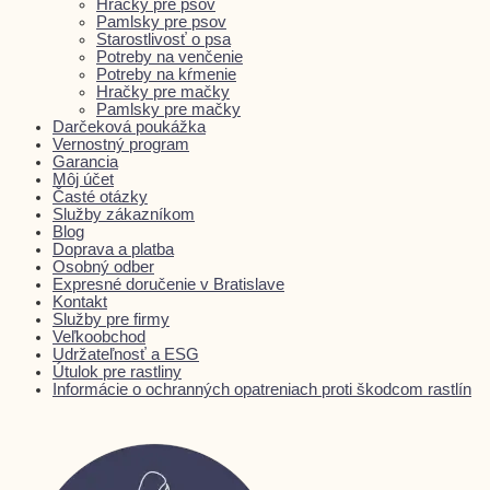
Hračky pre psov
Pamlsky pre psov
Starostlivosť o psa
Potreby na venčenie
Potreby na kŕmenie
Hračky pre mačky
Pamlsky pre mačky
Darčeková poukážka
Vernostný program
Garancia
Môj účet
Časté otázky
Služby zákazníkom
Blog
Doprava a platba
Osobný odber
Expresné doručenie v Bratislave
Kontakt
Služby pre firmy
Veľkoobchod
Udržateľnosť a ESG
Útulok pre rastliny
Informácie o ochranných opatreniach proti škodcom rastlín