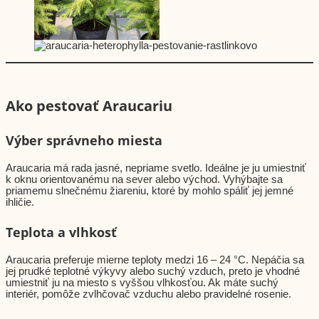
Ako pestovať Araucariu
Výber správneho miesta
Araucaria má rada jasné, nepriame svetlo. Ideálne je ju umiestniť
k oknu orientovanému na sever alebo východ. Vyhýbajte sa
priamemu slnečnému žiareniu, ktoré by mohlo spáliť jej jemné
ihličie.
Teplota a vlhkosť
Araucaria preferuje mierne teploty medzi 16 – 24 °C. Nepáčia sa
jej prudké teplotné výkyvy alebo suchý vzduch, preto je vhodné
umiestniť ju na miesto s vyššou vlhkosťou. Ak máte suchý
interiér, pomôže zvlhčovač vzduchu alebo pravidelné rosenie.