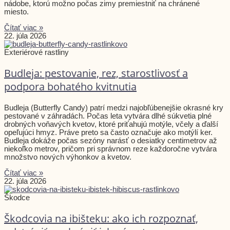
nádobe, ktorú možno počas zimy premiestniť na chránené
miesto.
Čítať viac »
22. júla 2026
Exteriérové rastliny
Budleja: pestovanie, rez, starostlivosť a
podpora bohatého kvitnutia
Budleja (Butterfly Candy) patrí medzi najobľúbenejšie okrasné kry
pestované v záhradách. Počas leta vytvára dlhé súkvetia plné
drobných voňavých kvetov, ktoré priťahujú motýle, včely a ďalší
opeľujúci hmyz. Práve preto sa často označuje ako motýlí ker.
Budleja dokáže počas sezóny narásť o desiatky centimetrov až
niekoľko metrov, pričom pri správnom reze každoročne vytvára
množstvo nových výhonkov a kvetov.
Čítať viac »
22. júla 2026
Škodce
Škodcovia na ibišteku: ako ich rozpoznať,