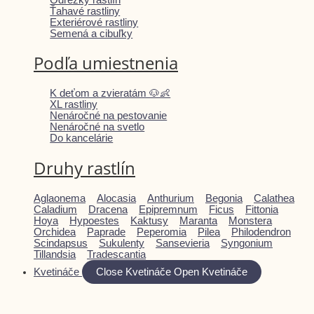
Ťahavé rastliny
Exteriérové rastliny
Semená a cibuľky
Podľa umiestnenia
K deťom a zvieratám 🐶👶
XL rastliny
Nenáročné na pestovanie
Nenáročné na svetlo
Do kancelárie
Druhy rastlín
Aglaonema
Alocasia
Anthurium
Begonia
Calathea
Caladium
Dracena
Epipremnum
Ficus
Fittonia
Hoya
Hypoestes
Kaktusy
Maranta
Monstera
Orchidea
Paprade
Peperomia
Pilea
Philodendron
Scindapsus
Sukulenty
Sansevieria
Syngonium
Tillandsia
Tradescantia
Kvetináče
Close Kvetináče
Open Kvetináče
Zobraziť celú ponuku kvetináčov