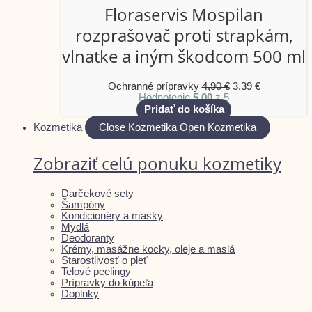
Floraservis Mospilan
rozprašovač proti strapkám,
vlnatke a iným škodcom 500 ml
Ochranné prípravky
4,90
€
3,39
€
Hodnotenie
5.00
z 5
Pridať do košíka
Kozmetika
Close Kozmetika
Open Kozmetika
Zobraziť celú ponuku kozmetiky
Darčekové sety
Šampóny
Kondicionéry a masky
Mydlá
Deodoranty
Krémy, masážne kocky, oleje a maslá
Starostlivosť o pleť
Telové peelingy
Prípravky do kúpeľa
Doplnky