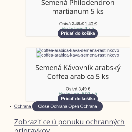
Semená Philodendron
martianum 5 ks
Osivá
2,89
€
1,40
€
Hodnotenie
0
z 5
Pridať do košíka
Semená Kávovník arabský
Coffea arabica 5 ks
Osivá
3,49
€
Hodnotenie
5.00
z 5
Pridať do košíka
Ochrana
Close Ochrana
Open Ochrana
Zobraziť celú ponuku ochranných
prípravkov