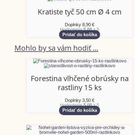
Kratiste tyč 50 cm Ø 4 cm
Doplnky
8,90
€
Hodnotenie
5.00
z 5
Pridať do košíka
Mohlo by sa vám hodiť ...
Forestina vlhčené obrúsky na
rastliny 15 ks
Doplnky
3,50
€
Hodnotenie
5.00
z 5
Pridať do košíka