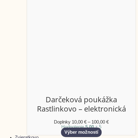
Darčeková poukážka
Rastlinkovo – elektronická
Doplnky
10,00
€
–
100,00
€
Hodnotenie
5.00
z 5
Výber možností
Zvieratkovo