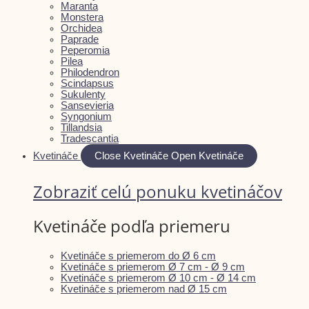
Maranta
Monstera
Orchidea
Paprade
Peperomia
Pilea
Philodendron
Scindapsus
Sukulenty
Sansevieria
Syngonium
Tillandsia
Tradescantia
Kvetináče
Close Kvetináče
Open Kvetináče
Zobraziť celú ponuku kvetináčov
Kvetináče podľa priemeru
Kvetináče s priemerom do Ø 6 cm
Kvetináče s priemerom Ø 7 cm - Ø 9 cm
Kvetináče s priemerom Ø 10 cm - Ø 14 cm
Kvetináče s priemerom nad Ø 15 cm