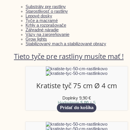
Substráty pre rastliny
Starostlivosť o rastliny
Lepové dosky
Tyče a macramé
Krhly a rozprašovače
Záhradné náradie
Vázy na zaroreňovanie
Grow lights
Stabilizovaný mach a stabilizované obrazy
Tieto tyče pre rastliny musíte mať !
Kratiste tyč 75 cm Ø 4 cm
Doplnky
9,90
€
Hodnotenie
5.00
z 5
Pridať do košíka