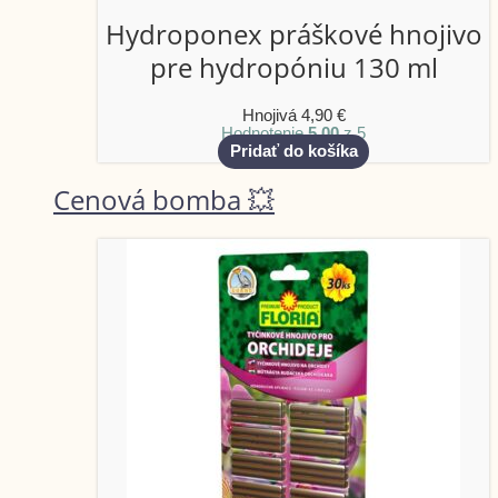
Hydroponex práškové hnojivo
pre hydropóniu 130 ml
Hnojivá
4,90
€
Hodnotenie
5.00
z 5
Pridať do košíka
Cenová bomba 💥