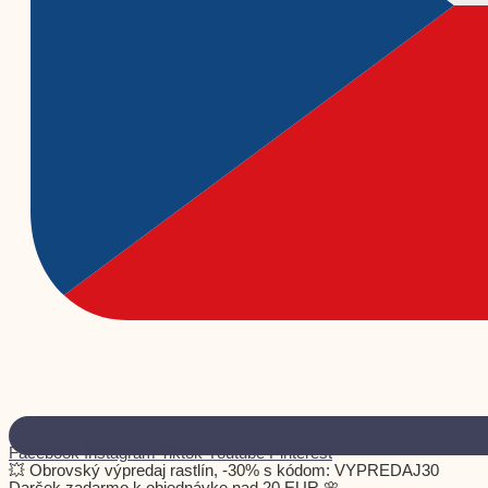
Facebook
Instagram
Tiktok
Youtube
Pinterest
💥 Obrovský výpredaj rastlín, -30% s kódom: VYPREDAJ30