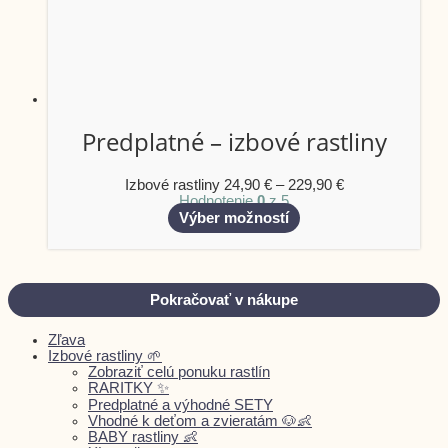
Predplatné – izbové rastliny
Izbové rastliny
24,90
€
–
229,90
€
Hodnotenie
0
z 5
Výber možností
Pokračovať v nákupe
Zľava
Izbové rastliny 🌱
Zobraziť celú ponuku rastlín
RARITKY ✨
Predplatné a výhodné SETY
Vhodné k deťom a zvieratám 🐶👶
BABY rastliny 👶