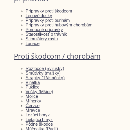
Prípravky proti škodcom
Lepové dosky
Prípravky proti burinám
Prípravky proti hubovým chorobám
Pomocné prípravky
Starostlivosť o trávnik
Stimulátory rastu
Lapače
Proti škodcom / chorobám
Roztočce (Svilušky)
Smútivky (mušky)
Strapky (Třásněnky)
Vlnatka
Puklice
Vošky (Mšice)
Molice
Mínerky
Červce
Mravce
Lezúci hmyz
Lietajúci hmyz
Pôdne škodce
Múčnatka (Padlí)