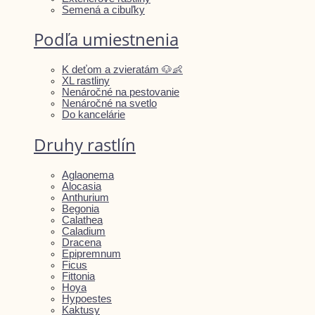
Semená a cibuľky
Podľa umiestnenia
K deťom a zvieratám 🐶👶
XL rastliny
Nenáročné na pestovanie
Nenáročné na svetlo
Do kancelárie
Druhy rastlín
Aglaonema
Alocasia
Anthurium
Begonia
Calathea
Caladium
Dracena
Epipremnum
Ficus
Fittonia
Hoya
Hypoestes
Kaktusy