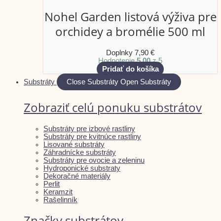
Nohel Garden listová výživa pre
orchidey a bromélie 500 ml
Doplnky
7,90
€
Hodnotenie
5.00
z 5
Pridať do košíka
Substráty
Close Substráty
Open Substráty
Zobraziť celú ponuku substrátov
Substráty pre izbové rastliny
Substráty pre kvitnúce rastliny
Lisované substráty
Záhradnícke substráty
Substráty pre ovocie a zeleninu
Hydroponické substraty
Dekoračné materiály
Perlit
Keramzit
Rašelinník
Značky substrátov