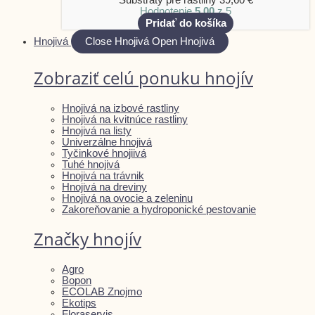
Substráty pre rastliny
39,60
€
Hodnotenie
5.00
z 5
Pridať do košíka
Hnojivá
Close Hnojivá
Open Hnojivá
Zobraziť celú ponuku hnojív
Hnojivá na izbové rastliny
Hnojivá na kvitnúce rastliny
Hnojivá na listy
Univerzálne hnojivá
Tyčinkové hnojiivá
Tuhé hnojivá
Hnojivá na trávnik
Hnojivá na dreviny
Hnojivá na ovocie a zeleninu
Zakoreňovanie a hydroponické pestovanie
Značky hnojív
Agro
Bopon
ECOLAB Znojmo
Ekotips
Floraservis