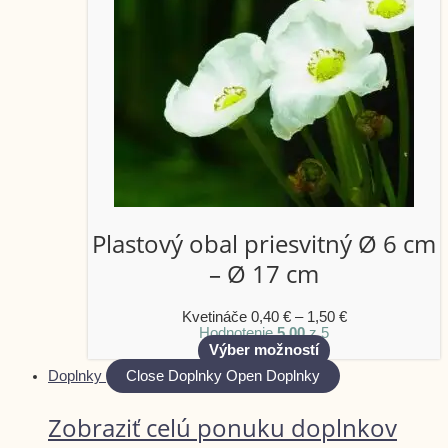
Plastový obal priesvitný Ø 6 cm
– Ø 17 cm
Kvetináče
0,40
€
–
1,50
€
Hodnotenie
5.00
z 5
Výber možností
Doplnky
Close Doplnky
Open Doplnky
Zobraziť celú ponuku doplnkov