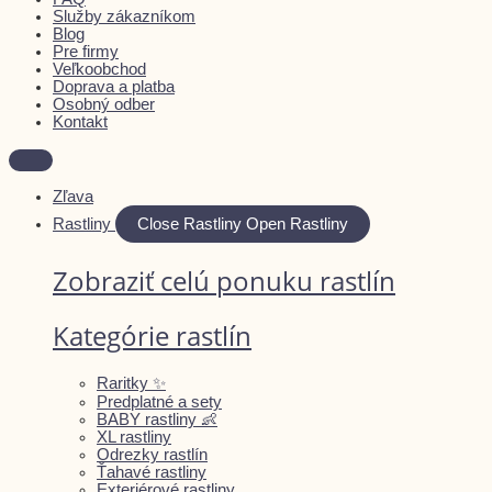
Služby zákazníkom
Blog
Pre firmy
Veľkoobchod
Doprava a platba
Osobný odber
Kontakt
Zľava
Rastliny
Close Rastliny
Open Rastliny
Zobraziť celú ponuku rastlín
Kategórie rastlín
Raritky ✨
Predplatné a sety
BABY rastliny 👶
XL rastliny
Odrezky rastlín
Ťahavé rastliny
Exteriérové rastliny