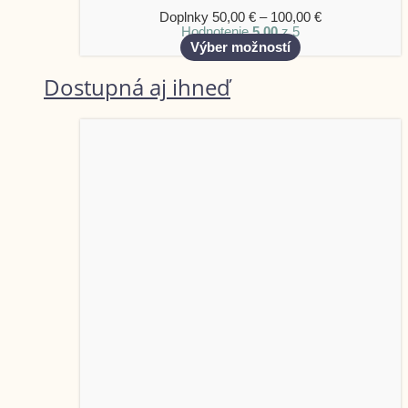
Doplnky
50,00
€
–
100,00
€
Hodnotenie
5.00
z 5
Výber možností
Dostupná aj ihneď