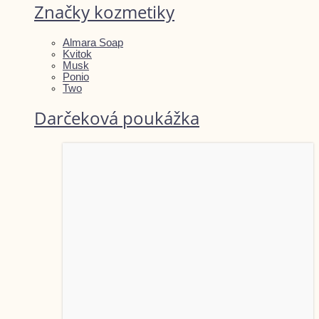
Značky kozmetiky
Almara Soap
Kvitok
Musk
Ponio
Two
Darčeková poukážka