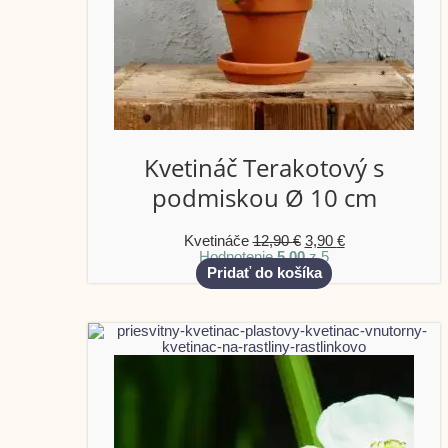
Kvetináč Terakotový s
podmiskou Ø 10 cm
Kvetináče
12,90
€
3,90
€
Hodnotenie
5.00
z 5
Pridať do košíka