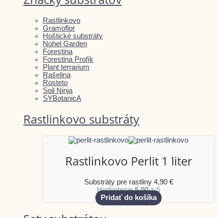
Rastlinkovo
Gramoflor
Hoštické substráty
Nohel Garden
Forestina
Forestina Profík
Plant terrarium
Rašelina
Rosteto
Soil Ninja
SYBotanicA
Rastlinkovo substráty
Rastlinkovo Perlit 1 liter
Substráty pre rastliny
4,90
€
Hodnotenie
5.00
z 5
Pridať do košíka