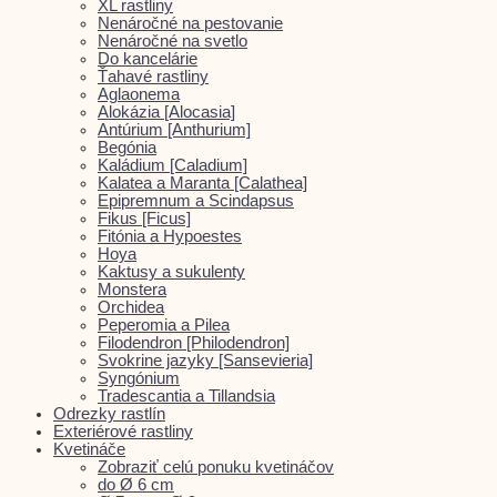
XL rastliny
Nenáročné na pestovanie
Nenáročné na svetlo
Do kancelárie
Ťahavé rastliny
Aglaonema
Alokázia [Alocasia]
Antúrium [Anthurium]
Begónia
Kaládium [Caladium]
Kalatea a Maranta [Calathea]
Epipremnum a Scindapsus
Fikus [Ficus]
Fitónia a Hypoestes
Hoya
Kaktusy a sukulenty
Monstera
Orchidea
Peperomia a Pilea
Filodendron [Philodendron]
Svokrine jazyky [Sansevieria]
Syngónium
Tradescantia a Tillandsia
Odrezky rastlín
Exteriérové rastliny
Kvetináče
Zobraziť celú ponuku kvetináčov
do Ø 6 cm