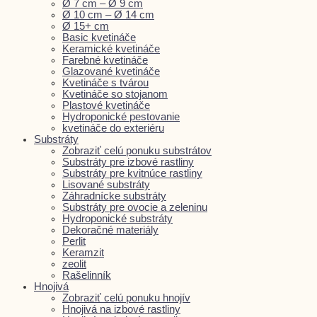
Ø 7 cm – Ø 9 cm
Ø 10 cm – Ø 14 cm
Ø 15+ cm
Basic kvetináče
Keramické kvetináče
Farebné kvetináče
Glazované kvetináče
Kvetináče s tvárou
Kvetináče so stojanom
Plastové kvetináče
Hydroponické pestovanie
kvetináče do exteriéru
Substráty
Zobraziť celú ponuku substrátov
Substráty pre izbové rastliny
Substráty pre kvitnúce rastliny
Lisované substráty
Záhradnícke substráty
Substráty pre ovocie a zeleninu
Hydroponické substráty
Dekoračné materiály
Perlit
Keramzit
zeolit
Rašelinník
Hnojivá
Zobraziť celú ponuku hnojív
Hnojivá na izbové rastliny