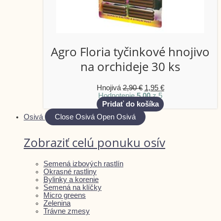
Agro Floria tyčinkové hnojivo
na orchideje 30 ks
Hnojivá
2,90
€
1,95
€
Hodnotenie
5.00
z 5
Pridať do košíka
Osivá
Close Osivá
Open Osivá
Zobraziť celú ponuku osív
Semená izbových rastlín
Okrasné rastliny
Bylinky a korenie
Semená na klíčky
Micro greens
Zelenina
Trávne zmesy