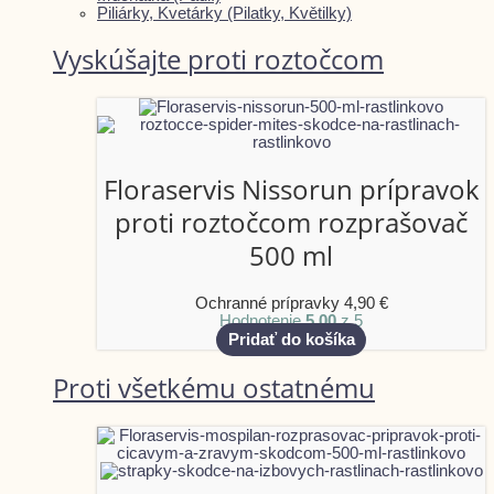
Piliárky, Kvetárky (Pilatky, Květilky)
Vyskúšajte proti roztočcom
Floraservis Nissorun prípravok
proti roztočcom rozprašovač
500 ml
Ochranné prípravky
4,90
€
Hodnotenie
5.00
z 5
Pridať do košíka
Proti všetkému ostatnému