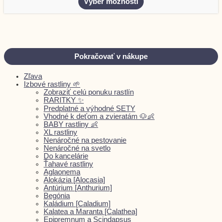
Výber možností
z
5
Pokračovať v nákupe
Zľava
Izbové rastliny 🌱
Zobraziť celú ponuku rastlín
RARITKY ✨
Predplatné a výhodné SETY
Vhodné k deťom a zvieratám 🐶👶
BABY rastliny 👶
XL rastliny
Nenáročné na pestovanie
Nenáročné na svetlo
Do kancelárie
Ťahavé rastliny
Aglaonema
Alokázia [Alocasia]
Antúrium [Anthurium]
Begónia
Kaládium [Caladium]
Kalatea a Maranta [Calathea]
Epipremnum a Scindapsus