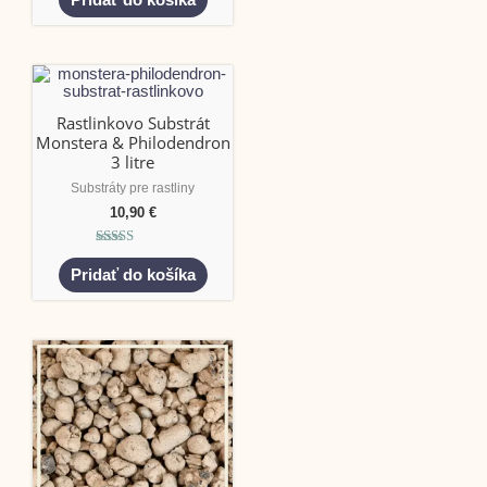
z 5
Rastlinkovo Substrát
Monstera & Philodendron
3 litre
Substráty pre rastliny
10,90
€
Hodnotenie
5.00
Pridať do košíka
z 5