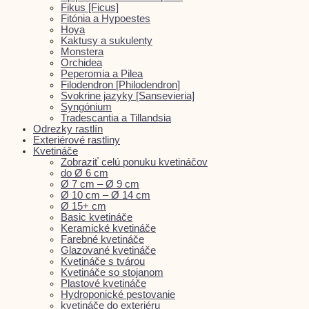
Fikus [Ficus]
Fitónia a Hypoestes
Hoya
Kaktusy a sukulenty
Monstera
Orchidea
Peperomia a Pilea
Filodendron [Philodendron]
Svokrine jazyky [Sansevieria]
Syngónium
Tradescantia a Tillandsia
Odrezky rastlín
Exteriérové rastliny
Kvetináče
Zobraziť celú ponuku kvetináčov
do Ø 6 cm
Ø 7 cm – Ø 9 cm
Ø 10 cm – Ø 14 cm
Ø 15+ cm
Basic kvetináče
Keramické kvetináče
Farebné kvetináče
Glazované kvetináče
Kvetináče s tvárou
Kvetináče so stojanom
Plastové kvetináče
Hydroponické pestovanie
kvetináče do exteriéru