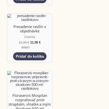
z 5
Presadenie rastlín v
objednávke
Doplnky
12,90
€
11,90
€
Hodnotenie
5.00
Pridať do košíka
z 5
Floraservis Mospilan
rozprašovač proti
strapkám, vlnatke a iným
škodcom 500 ml