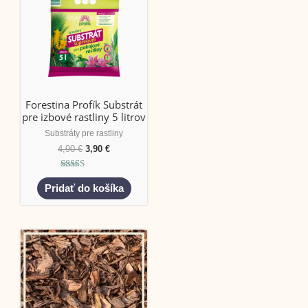
Forestina Profík Substrát
pre izbové rastliny 5 litrov
Substráty pre rastliny
4,90
€
3,90
€
Hodnotenie
5.00
Pridať do košíka
z 5