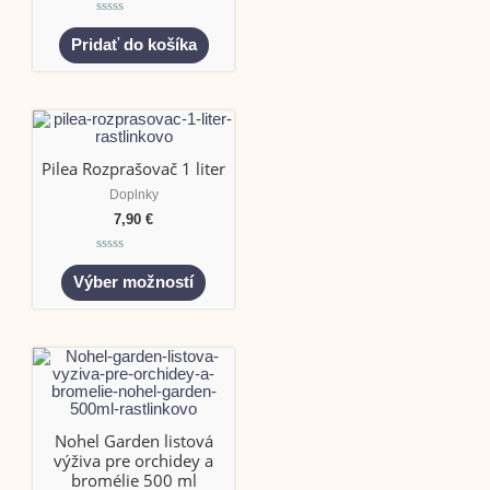
Hodnotenie
0
Pridať do košíka
z
5
Pilea Rozprašovač 1 liter
Doplnky
7,90
€
Hodnotenie
0
Výber možností
z
5
Nohel Garden listová
výživa pre orchidey a
bromélie 500 ml