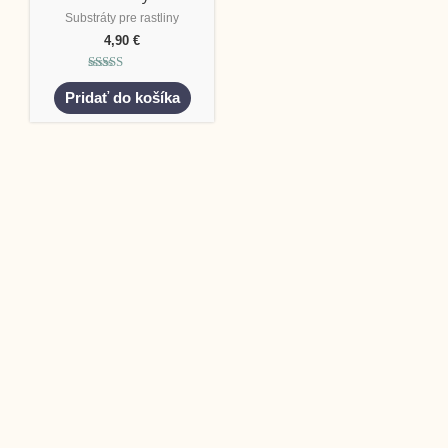
Substráty pre rastliny
4,90
€
Hodnotenie
5.00
Pridať do košíka
z 5
Lithops živé kamene
Venteri mini baby