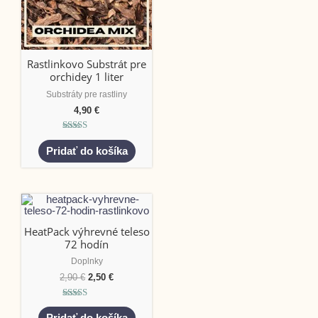
Rastlinkovo Substrát pre
orchidey 1 liter
Substráty pre rastliny
4,90
€
Hodnotenie
5.00
Pridať do košíka
z 5
HeatPack výhrevné teleso
72 hodín
Doplnky
2,90
€
2,50
€
Hodnotenie
5.00
Pridať do košíka