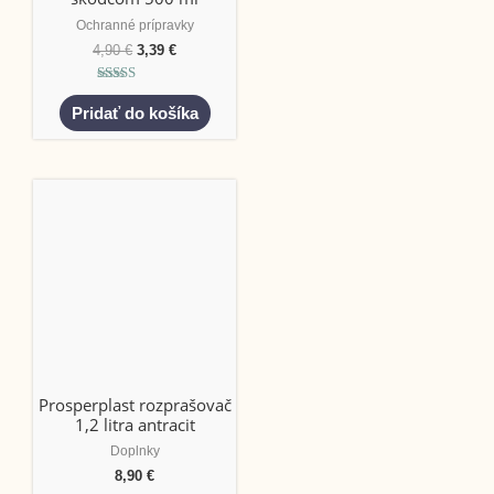
Ochranné prípravky
4,90
€
3,39
€
Hodnotenie
5.00
Pridať do košíka
z 5
Prosperplast rozprašovač
1,2 litra antracit
Doplnky
8,90
€