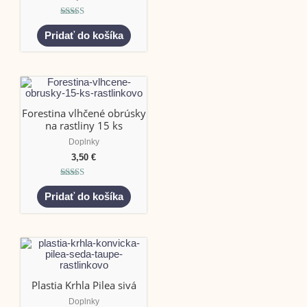
Hodnotenie
5.00
Pridať do košíka
z 5
Forestina vlhčené obrúsky
na rastliny 15 ks
Doplnky
3,50
€
Hodnotenie
5.00
Pridať do košíka
z 5
Plastia Krhla Pilea sivá
Doplnky