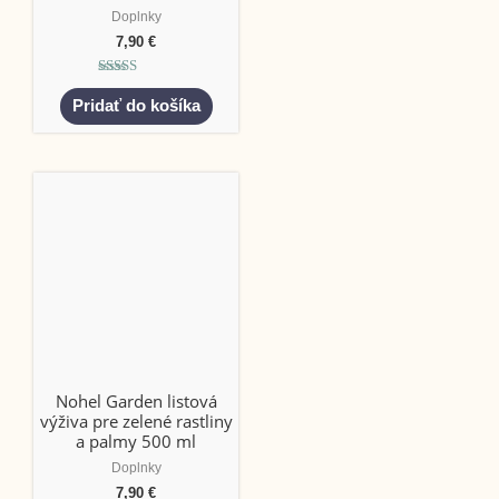
Doplnky
7,90
€
Hodnotenie
5.00
Pridať do košíka
z 5
Nohel Garden listová
výživa pre zelené rastliny
a palmy 500 ml
Doplnky
7,90
€