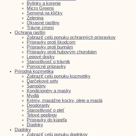
Bylinky a korenie
Micro Greens
Semená na klíčky
Zelenina
Okrasné rastliny
Trávne zmesi
Ochrana rastlín
Zobraziť celú ponuku ochranných prípravkov
Prípravky proti škodcom
Prípravky proti burinám
Prípravky proti hubovým chorobám
Lepové dosky
Starostlivosť o trávnik
Pomocné prípravky
Prírodná kozmetika
Zobraziť celú ponuku kozmetiky
Darčekové sety
Šampóny
Kondicionéry a masky
Mydlá
Krémy, masážne kocky, oleje a maslá
Deodoranty
Starostlivosť o pleť
Telové peelingy
Prípravky do kúpeľa
Doplnky
Doplnky
Zobraziť celú ponuku doplnkov