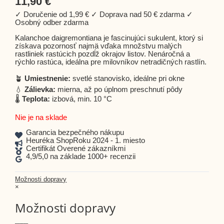
11,90
€
✓ Doručenie od 1,99 € ✓ Doprava nad 50 € zdarma ✓
Osobný odber zdarma
Kalanchoe daigremontiana je fascinujúci sukulent, ktorý si
získava pozornosť najmä vďaka množstvu malých
rastliniek rastúcich pozdĺž okrajov listov. Nenáročná a
rýchlo rastúca, ideálna pre milovníkov netradičných rastlín.
🪴
Umiestnenie:
svetlé stanovisko, ideálne pri okne
💧
Zálievka:
mierna, až po úplnom preschnutí pôdy
🌡️
Teplota:
izbová, min. 10 °C
Nie je na sklade
Garancia bezpečného nákupu
Heuréka ShopRoku 2024 - 1. miesto
Certifikát Overené zákazníkmi
4,9/5,0 na základe 1000+ recenzii
Možnosti dopravy
×
Možnosti dopravy