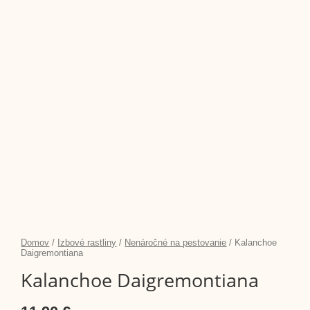
the
the
the
product
product
product
page
page
page
Domov
/
Izbové rastliny
/
Nenáročné na pestovanie
/ Kalanchoe
Daigremontiana
Kalanchoe Daigremontiana