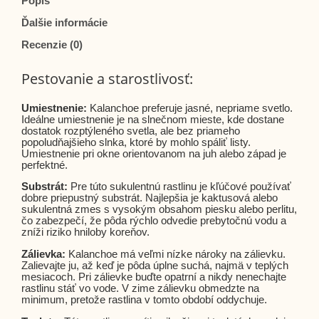
Popis
Ďalšie informácie
Recenzie (0)
Pestovanie a starostlivosť:
Umiestnenie:
Kalanchoe preferuje jasné, nepriame svetlo.
Ideálne umiestnenie je na slnečnom mieste, kde dostane
dostatok rozptýleného svetla, ale bez priameho
popoludňajšieho slnka, ktoré by mohlo spáliť listy.
Umiestnenie pri okne orientovanom na juh alebo západ je
perfektné.
Substrát:
Pre túto sukulentnú rastlinu je kľúčové používať
dobre priepustný substrát. Najlepšia je kaktusová alebo
sukulentná zmes s vysokým obsahom piesku alebo perlitu,
čo zabezpečí, že pôda rýchlo odvedie prebytočnú vodu a
zníži riziko hniloby koreňov.
Zálievka:
Kalanchoe má veľmi nízke nároky na zálievku.
Zalievajte ju, až keď je pôda úplne suchá, najmä v teplých
mesiacoch. Pri zálievke buďte opatrní a nikdy nenechajte
rastlinu stáť vo vode. V zime zálievku obmedzte na
minimum, pretože rastlina v tomto období oddychuje.