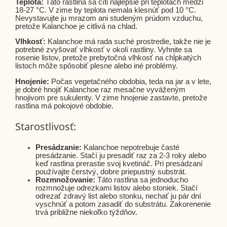
Teplota:
Táto rastlina sa cíti najlepšie pri teplotách medzi
18-27 °C. V zime by teplota nemala klesnúť pod 10 °C.
Nevystavujte ju mrazom ani studeným prúdom vzduchu,
pretože Kalanchoe je citlivá na chlad.
Vlhkosť:
Kalanchoe má rada suché prostredie, takže nie je
potrebné zvyšovať vlhkosť v okolí rastliny. Vyhnite sa
rosenie listov, pretože prebytočná vlhkosť na chĺpkatých
listoch môže spôsobiť plesne alebo iné problémy.
Hnojenie:
Počas vegetačného obdobia, teda na jar a v lete,
je dobré hnojiť Kalanchoe raz mesačne vyváženým
hnojivom pre sukulenty. V zime hnojenie zastavte, pretože
rastlina má pokojové obdobie.
Starostlivosť:
Presádzanie:
Kalanchoe nepotrebuje časté
presádzanie. Stačí ju presadiť raz za 2-3 roky alebo
keď rastlina prerastie svoj kvetináč. Pri presádzaní
používajte čerstvý, dobre priepustný substrát.
Rozmnožovanie:
Táto rastlina sa jednoducho
rozmnožuje odrezkami listov alebo stoniek. Stačí
odrezať zdravý list alebo stonku, nechať ju pár dní
vyschnúť a potom zasadiť do substrátu. Zakorenenie
trvá približne niekoľko týždňov.