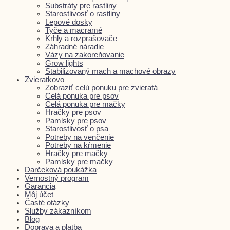
Substráty pre rastliny
Starostlivosť o rastliny
Lepové dosky
Tyče a macramé
Krhly a rozprašovače
Záhradné náradie
Vázy na zakoreňovanie
Grow lights
Stabilizovaný mach a machové obrazy
Zvieratkovo
Zobraziť celú ponuku pre zvieratá
Celá ponuka pre psov
Celá ponuka pre mačky
Hračky pre psov
Pamlsky pre psov
Starostlivosť o psa
Potreby na venčenie
Potreby na kŕmenie
Hračky pre mačky
Pamlsky pre mačky
Darčeková poukážka
Vernostný program
Garancia
Môj účet
Časté otázky
Služby zákazníkom
Blog
Doprava a platba