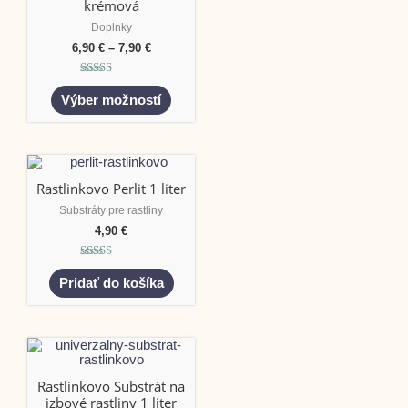
krémová
Doplnky
6,90
€
–
7,90
€
Hodnotenie
5.00
Výber možností
z 5
Rastlinkovo Perlit 1 liter
Substráty pre rastliny
4,90
€
Hodnotenie
5.00
Pridať do košíka
z 5
Rastlinkovo Substrát na
izbové rastliny 1 liter