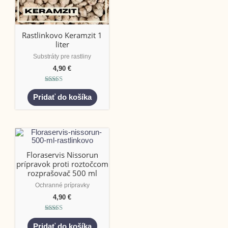
Rastlinkovo Keramzit 1
liter
Substráty pre rastliny
4,90
€
Hodnotenie
5.00
Pridať do košíka
z 5
Floraservis Nissorun
prípravok proti roztočcom
rozprašovač 500 ml
Ochranné prípravky
4,90
€
Hodnotenie
5.00
Pridať do košíka