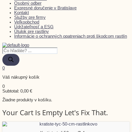
Osobný odber
Expresné doručenie v Bratislave
Kontakt
Služby pre firmy
Veľkoobchod
Udržateľnosť a ESG
Útulok pre rastliny
Informácie o ochranných opatreniach proti škodcom rastlín
0
Váš nákupný košík
0
Subtotal:
0,00
€
Žiadne produkty v košíku.
Your Cart Is Empty Let's Fix That.