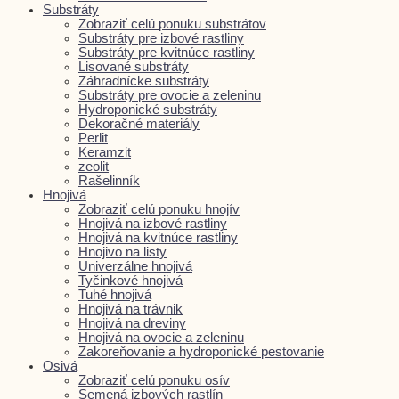
Substráty
Zobraziť celú ponuku substrátov
Substráty pre izbové rastliny
Substráty pre kvitnúce rastliny
Lisované substráty
Záhradnícke substráty
Substráty pre ovocie a zeleninu
Hydroponické substráty
Dekoračné materiály
Perlit
Keramzit
zeolit
Rašelinník
Hnojivá
Zobraziť celú ponuku hnojív
Hnojivá na izbové rastliny
Hnojivá na kvitnúce rastliny
Hnojivo na listy
Univerzálne hnojivá
Tyčinkové hnojivá
Tuhé hnojivá
Hnojivá na trávnik
Hnojivá na dreviny
Hnojivá na ovocie a zeleninu
Zakoreňovanie a hydroponické pestovanie
Osivá
Zobraziť celú ponuku osív
Semená izbových rastlín