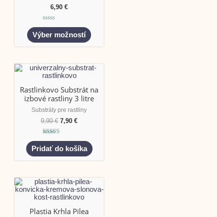
6,90
€
Hodnotenie
0
Výber možností
z
5
Rastlinkovo Substrát na
izbové rastliny 3 litre
Substráty pre rastliny
9,90
€
7,90
€
Hodnotenie
5.00
Pridať do košíka
z 5
Plastia Krhla Pilea