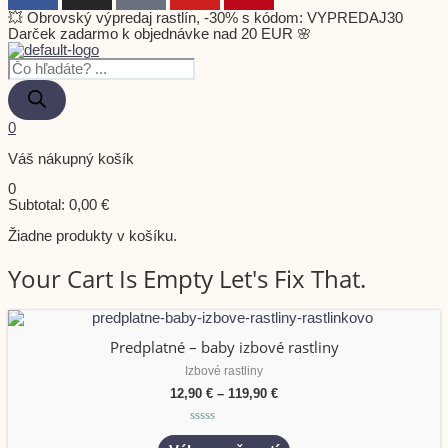
💥 Obrovský výpredaj rastlín, -30% s kódom: VYPREDAJ30
Darček zadarmo k objednávke nad 20 EUR 🌸
0
Váš nákupný košík
0
Subtotal:
0,00
€
Žiadne produkty v košíku.
Your Cart Is Empty Let's Fix That.
Predplatné – baby izbové rastliny
Izbové rastliny
12,90
€
–
119,90
€
Hodnotenie
0