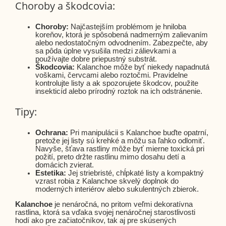
Choroby a škodcovia:
Choroby:
Najčastejším problémom je hniloba
koreňov, ktorá je spôsobená nadmerným zalievaním
alebo nedostatočným odvodnením. Zabezpečte, aby
sa pôda úplne vysušila medzi zálievkami a
používajte dobre priepustný substrát.
Škodcovia:
Kalanchoe môže byť niekedy napadnutá
voškami, červcami alebo roztočmi. Pravidelne
kontrolujte listy a ak spozorujete škodcov, použite
insekticíd alebo prírodný roztok na ich odstránenie.
Tipy:
Ochrana:
Pri manipulácii s Kalanchoe buďte opatrní,
pretože jej listy sú krehké a môžu sa ľahko odlomiť.
Navyše, šťava rastliny môže byť mierne toxická pri
požití, preto držte rastlinu mimo dosahu detí a
domácich zvierat.
Estetika:
Jej striebristé, chĺpkaté listy a kompaktný
vzrast robia z Kalanchoe skvelý doplnok do
moderných interiérov alebo sukulentných zbierok.
Kalanchoe
je nenáročná, no pritom veľmi dekoratívna
rastlina, ktorá sa vďaka svojej nenáročnej starostlivosti
hodí ako pre začiatočníkov, tak aj pre skúsených