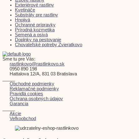
Exteriérové rastliny
Kvetináče
Substráty pre rastliny
Hnojivá
Ochranné prípravky
Prírodná kozmetika
Semená a osivá
Doplnky na pestovanie
Chovateľské potreby Zvieratkovo
Sme tu pre Vás:
rastlinkovo@rastlinkovo.sk
0950 890 198
Hattalova 12/A, 831 03 Bratislava
_____
Obchodné podmienky
Reklamačné podmienky
Pravidlá cookies
Ochrana osobných údajov
Garancia
_____
Akcie
Veľkoobchod