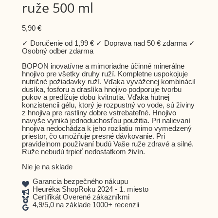
ruže 500 ml
5,90
€
✓ Doručenie od 1,99 € ✓ Doprava nad 50 € zdarma ✓
Osobný odber zdarma
BOPON inovatívne a mimoriadne účinné minerálne
hnojivo pre všetky druhy ruží. Kompletne uspokojuje
nutričné požiadavky ruží. Vďaka vyváženej kombinácií
dusíka, fosforu a draslíka hnojivo podporuje tvorbu
pukov a predlžuje dobu kvitnutia. Vďaka hutnej
konzistencii gélu, ktorý je rozpustný vo vode, sú živiny
z hnojiva pre rastliny dobre vstrebateľné. Hnojivo
navyše vyniká jednoduchosťou použitia. Pri nalievaní
hnojiva nedochádza k jeho rozliatiu mimo vymedzený
priestor, čo umožňuje presné dávkovanie. Pri
pravidelnom používaní budú Vaše ruže zdravé a silné.
Ruže nebudú trpieť nedostatkom živín.
Nie je na sklade
Garancia bezpečného nákupu
Heuréka ShopRoku 2024 - 1. miesto
Certifikát Overené zákazníkmi
4,9/5,0 na základe 1000+ recenzii