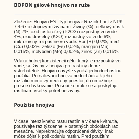
BOPON gélové hnojivo na ruže
Zloženie: Hnojivo ES. Typ hnojiva: Roztok hnojív NPK
7:4:6 so stopovými živinami. Živiny (%): celkový dusík
(N) 7%, oxid fosforečný (P2O3) rozpustný vo vode
4%, oxid draselný (K2O) rozpustný vo vode 6%,
mikroživiny rozpustné vo vode: Bór (B) 0,02%, meď
(Cu) 0,002%, železo (Fe) 0,02%, mangán (Mn)
0,015%, molybdén (Mo) 0,002%, zinok (Zn) 0,015%.
Vďaka hutnej konzistencii gélu, ktorý je rozpustný vo
vode, sú živiny z hnojiva pre rastliny dobre
vstrebateľné. Hnojivo navyše vyniká jednoduchosťou
použitia. Pri nalievaní hnojiva nedochádza k jeho
rozliatiu mimo vymedzený priestor, čo umožňuje
presné dávkovanie. Pôsobí komplexne a poskytuje
rastlinám všetky potrebné živiny.
Použitie hnojiva
V čase intenzívneho rastu rastlín a v čase kvitnutia,
používajte raz týždenne, v ostatných obdobiach raz
mesačne. Neprekračujte odporúčané dávky, inak
môže dôjsť k poškodeniu rastlín. Pred použitím