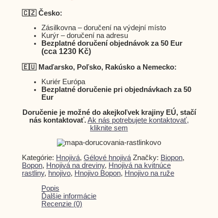
🇨🇿 Česko:
Zásilkovna – doručení na výdejní místo
Kurýr – doručení na adresu
Bezplatné doručení objednávok za 50 Eur
(cca 1230 Kč)
🇪🇺 Maďarsko, Poľsko, Rakúsko a Nemecko:
Kuriér Európa
Bezplatné doručenie pri objednávkach za 50
Eur
Doručenie je možné do akejkoľvek krajiny EÚ, stačí
nás kontaktovať.
Ak nás potrebujete kontaktovať,
kliknite sem
Kategórie:
Hnojivá
,
Gélové hnojivá
Značky:
Biopon
,
Bopon
,
Hnojivá na dreviny
,
Hnojivá na kvitnúce
rastliny
,
hnojivo
,
Hnojivo Bopon
,
Hnojivo na ruže
Popis
Ďalšie informácie
Recenzie (0)