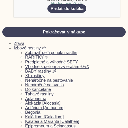
Hodnotenie
0
z 5
Pridať do košíka
Pokračovať v nákupe
Zľava
Izbové rastliny 🌱
Zobraziť celú ponuku rastlín
RARITKY ✨
Predplatné a výhodné SETY
Vhodné k deťom a zvieratám 🐶👶
BABY rastliny 👶
XL rastliny
Nenáročné na pestovanie
Nenáročné na svetlo
Do kancelárie
Ťahavé rastliny
Aglaonema
Alokázia [Alocasia]
Antúrium [Anthurium]
Begónia
Kaládium [Caladium]
Kalatea a Maranta [Calathea]
Epipremnum a Scindapsus