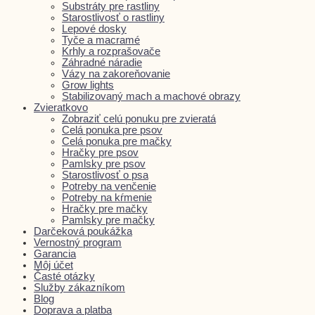
Substráty pre rastliny
Starostlivosť o rastliny
Lepové dosky
Tyče a macramé
Krhly a rozprašovače
Záhradné náradie
Vázy na zakoreňovanie
Grow lights
Stabilizovaný mach a machové obrazy
Zvieratkovo
Zobraziť celú ponuku pre zvieratá
Celá ponuka pre psov
Celá ponuka pre mačky
Hračky pre psov
Pamlsky pre psov
Starostlivosť o psa
Potreby na venčenie
Potreby na kŕmenie
Hračky pre mačky
Pamlsky pre mačky
Darčeková poukážka
Vernostný program
Garancia
Môj účet
Časté otázky
Služby zákazníkom
Blog
Doprava a platba