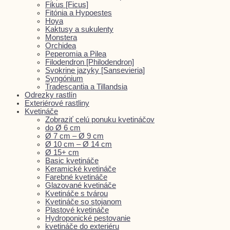
Fikus [Ficus]
Fitónia a Hypoestes
Hoya
Kaktusy a sukulenty
Monstera
Orchidea
Peperomia a Pilea
Filodendron [Philodendron]
Svokrine jazyky [Sansevieria]
Syngónium
Tradescantia a Tillandsia
Odrezky rastlín
Exteriérové rastliny
Kvetináče
Zobraziť celú ponuku kvetináčov
do Ø 6 cm
Ø 7 cm – Ø 9 cm
Ø 10 cm – Ø 14 cm
Ø 15+ cm
Basic kvetináče
Keramické kvetináče
Farebné kvetináče
Glazované kvetináče
Kvetináče s tvárou
Kvetináče so stojanom
Plastové kvetináče
Hydroponické pestovanie
kvetináče do exteriéru