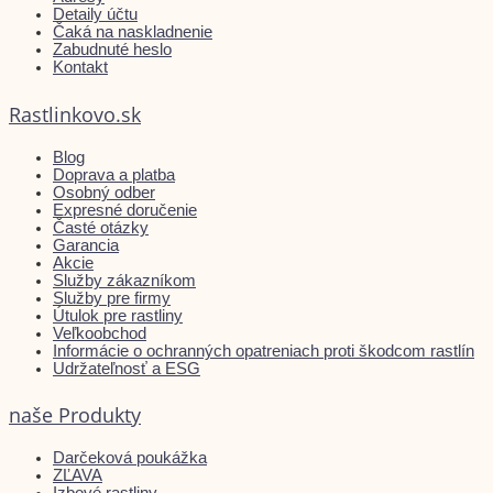
Detaily účtu
Čaká na naskladnenie
Zabudnuté heslo
Kontakt
Rastlinkovo.sk
Blog
Doprava a platba
Osobný odber
Expresné doručenie
Časté otázky
Garancia
Akcie
Služby zákazníkom
Služby pre firmy
Útulok pre rastliny
Veľkoobchod
Informácie o ochranných opatreniach proti škodcom rastlín
Udržateľnosť a ESG
naše Produkty
Darčeková poukážka
ZĽAVA
Izbové rastliny