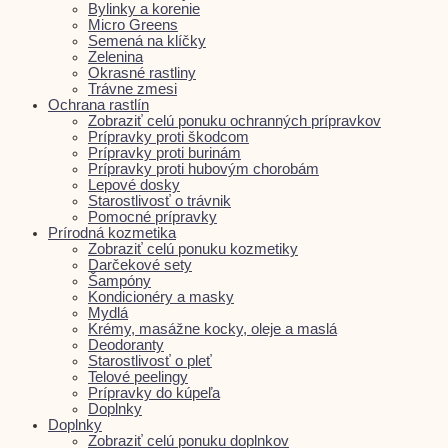
Bylinky a korenie
Micro Greens
Semená na klíčky
Zelenina
Okrasné rastliny
Trávne zmesi
Ochrana rastlín
Zobraziť celú ponuku ochranných prípravkov
Prípravky proti škodcom
Prípravky proti burinám
Prípravky proti hubovým chorobám
Lepové dosky
Starostlivosť o trávnik
Pomocné prípravky
Prírodná kozmetika
Zobraziť celú ponuku kozmetiky
Darčekové sety
Šampóny
Kondicionéry a masky
Mydlá
Krémy, masážne kocky, oleje a maslá
Deodoranty
Starostlivosť o pleť
Telové peelingy
Prípravky do kúpeľa
Doplnky
Doplnky
Zobraziť celú ponuku doplnkov