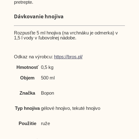
pretrepte.
Dávkovanie hnojiva
Rozpusťte 5 ml hnojiva (na vrchnáku je odmerka) v
1,5 l vody v ľubovolnej nádobe.
Odkaz na výrobcu:
https://bros.pl/
Hmotnosť
0,5 kg
Objem
500 ml
Značka
Bopon
Typ hnojiva
gélové hnojivo, tekuté hnojivo
Použitie
ruže