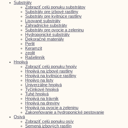
Substráty
Zobraziť celú ponuku substrátov
Substráty pre izbové rastliny
Substráty pre kvitnúce rastliny
Lisované substráty
Záhradnícke substráty
Substráty pre ovocie a zeleninu
Hydroponické substráty
Dekoračné materiály
Perlit
Keramzit
zeolit
Rašelinník
Hnojivá
Zobraziť celú ponuku hnojív
Hnojivá na izbové rastliny
Hnojivá na kvitnúce rastliny
Hnojivo na listy
Univerzálne hnojivá
Tyčinkové hnojivá
Tuhé hnojivá
Hnojivá na trávnik
Hnojivá na dreviny
Hnojivá na ovocie a zeleninu
Zakoreňovanie a hydroponické pestovanie
Osivá
Zobraziť celú ponuku osív
Semená izbových rastlín