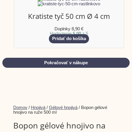
Kratiste tyč 50 cm Ø 4 cm
Doplnky
8,90
€
Hodnotenie
5.00
z 5
Pridať do košíka
Pokračovať v nákupe
Domov
/
Hnojivá
/
Gélové hnojivá
/ Bopon gélové
hnojivo na ruže 500 ml
Bopon gélové hnojivo na