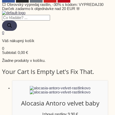
💥 Obrovský výpredaj rastlín, -30% s kódom: VYPREDAJ30
Darček zadarmo k objednávke nad 20 EUR 🌸
0
Váš nákupný košík
0
Subtotal:
0,00
€
Žiadne produkty v košíku.
Your Cart Is Empty Let's Fix That.
Alocasia Antoro velvet baby
Izbové rastliny
9,90
€