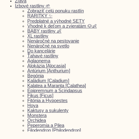
Zľava
Izbové rastliny 🌱
Zobraziť celú ponuku rastlín
RARITKY ✨
Predplatné a výhodné SETY
Vhodné k deťom a zvieratám 🐶👶
BABY rastliny 👶
XL rastliny
Nenáročné na pestovanie
Nenáročné na svetlo
Do kancelárie
Ťahavé rastliny
Aglaonema
Alokázia [Alocasia]
Antúrium [Anthurium]
Begónia
Kaládium [Caladium]
Kalatea a Maranta [Calathea]
Epipremnum a Scindapsus
Fikus [Ficus]
Fitónia a Hypoestes
Hoya
Kaktusy a sukulenty
Monstera
Orchidea
Peperomia a Pilea
Filodendron [Philodendron]
Svokrine jazyky [Sansevieria]