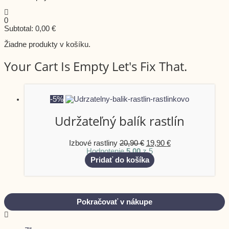
0
Subtotal:
0,00
€
Žiadne produkty v košíku.
Your Cart Is Empty Let's Fix That.
-5%
Udržateľný balík rastlín
Izbové rastliny
20,90
€
19,90
€
Hodnotenie
5.00
z 5
Pridať do košíka
Pokračovať v nákupe