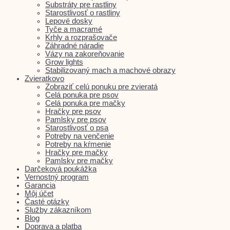
Substráty pre rastliny
Starostlivosť o rastliny
Lepové dosky
Tyče a macramé
Krhly a rozprašovače
Záhradné náradie
Vázy na zakoreňovanie
Grow lights
Stabilizovaný mach a machové obrazy
Zvieratkovo
Zobraziť celú ponuku pre zvieratá
Celá ponuka pre psov
Celá ponuka pre mačky
Hračky pre psov
Pamlsky pre psov
Starostlivosť o psa
Potreby na venčenie
Potreby na kŕmenie
Hračky pre mačky
Pamlsky pre mačky
Darčeková poukážka
Vernostný program
Garancia
Môj účet
Časté otázky
Služby zákazníkom
Blog
Doprava a platba