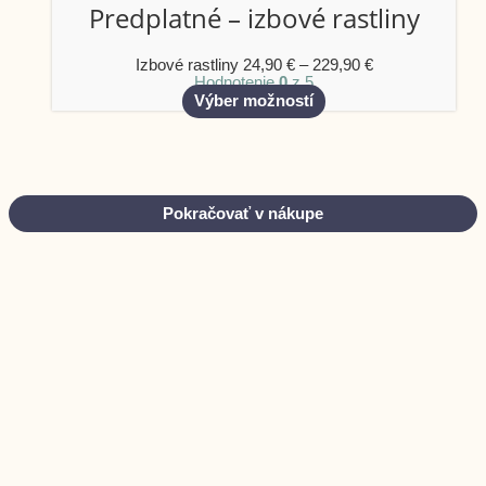
has
24,90 €
Predplatné – izbové rastliny
multiple
through
variants.
229,90 €
The
Izbové rastliny
24,90
€
–
229,90
€
options
Hodnotenie
0
z 5
may
Výber možností
be
chosen
on
the
product
page
Pokračovať v nákupe