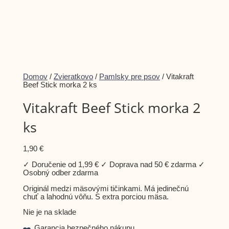
Dismiss
Domov
/
Zvieratkovo
/
Pamlsky pre psov
/ Vitakraft
notification
Beef Stick morka 2 ks
Vitakraft Beef Stick morka 2
ks
1,90
€
✓ Doručenie od 1,99 € ✓ Doprava nad 50 € zdarma ✓
Osobný odber zdarma
Originál medzi mäsovými tičinkami. Má jedinečnú
chuť a lahodnú vôňu. S extra porciou mäsa.
Nie je na sklade
Garancia bezpečného nákupu