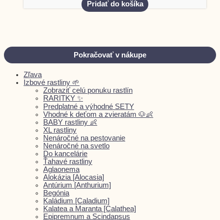
Pridať do košíka
Pokračovať v nákupe
Zľava
Izbové rastliny 🌱
Zobraziť celú ponuku rastlín
RARITKY ✨
Predplatné a výhodné SETY
Vhodné k deťom a zvieratám 🐶👶
BABY rastliny 👶
XL rastliny
Nenáročné na pestovanie
Nenáročné na svetlo
Do kancelárie
Ťahavé rastliny
Aglaonema
Alokázia [Alocasia]
Antúrium [Anthurium]
Begónia
Kaládium [Caladium]
Kalatea a Maranta [Calathea]
Epipremnum a Scindapsus