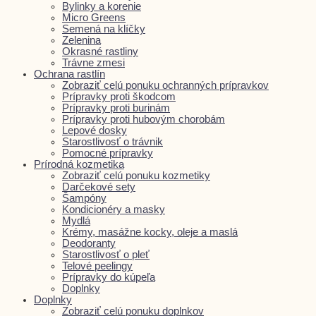
Bylinky a korenie
Micro Greens
Semená na klíčky
Zelenina
Okrasné rastliny
Trávne zmesi
Ochrana rastlín
Zobraziť celú ponuku ochranných prípravkov
Prípravky proti škodcom
Prípravky proti burinám
Prípravky proti hubovým chorobám
Lepové dosky
Starostlivosť o trávnik
Pomocné prípravky
Prírodná kozmetika
Zobraziť celú ponuku kozmetiky
Darčekové sety
Šampóny
Kondicionéry a masky
Mydlá
Krémy, masážne kocky, oleje a maslá
Deodoranty
Starostlivosť o pleť
Telové peelingy
Prípravky do kúpeľa
Doplnky
Doplnky
Zobraziť celú ponuku doplnkov