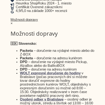
Heuréka ShopRoku 2024 - 1. miesto
Certifikát Overené zákazníkmi
4,9/5,0 na základe 1000+ recenzii
Možnosti dopravy
×
Možnosti dopravy
🇸🇰 Slovensko:
Packeta
– doručenie na výdajné miesto alebo do
Z-BOX
Packeta
– doručenie na adresu kuriérom
DPD
– doručenie na výdajné miesto Pickup,
AlzaBox alebo do BalíkoBOX
DPD
– doručenie na adresu kuriérom
WOLT expresné doručenie do hodiny
v
Bratislave (počas pracovných dní si môžete
tovar doručiť expresne do hodiny
prostredníctvom kuriérov WOLT, objednávky s
expresným doručením sú možné od 8:00 –
15:30. Objednávky realizované v inom čase
posielame najbližší pracovný deň ráno.
Osobný odber v Bratislave
– osobný odber je
možný utorok, stredu a štvrtok od 13:00 – 16:00