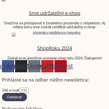
Sme udržateľný e-shop
Snažíme sa pristupovať k životnému prostrediu s rešpektom. Aj
vďaka tomu sme získali certifikát udržateľný e-shop.
ShopRoku 2024
Získali sme prestížne ocenenie shop roku 2024. Ďakujeme!
acebook
Instagram
Tiktok
Youtube
Pinterest
Prihláste sa na odber nášho newslettra:
Váš e-mail
Odoberať
Nakupujte lokálne: