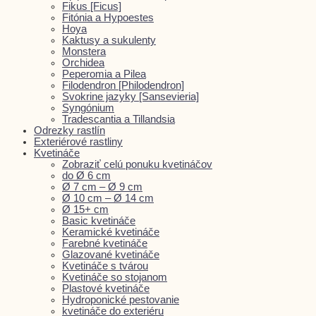
Fikus [Ficus]
Fitónia a Hypoestes
Hoya
Kaktusy a sukulenty
Monstera
Orchidea
Peperomia a Pilea
Filodendron [Philodendron]
Svokrine jazyky [Sansevieria]
Syngónium
Tradescantia a Tillandsia
Odrezky rastlín
Exteriérové rastliny
Kvetináče
Zobraziť celú ponuku kvetináčov
do Ø 6 cm
Ø 7 cm – Ø 9 cm
Ø 10 cm – Ø 14 cm
Ø 15+ cm
Basic kvetináče
Keramické kvetináče
Farebné kvetináče
Glazované kvetináče
Kvetináče s tvárou
Kvetináče so stojanom
Plastové kvetináče
Hydroponické pestovanie
kvetináče do exteriéru