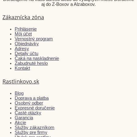
aj do Z-Boxov a Alzaboxov.
Zákaznícka zóna
Prihlásenie
Môj účet
Vernostný program
Objednávky
Adresy
Detaily účtu
Čaká na naskladnenie
Zabudnuté heslo
Kontakt
Rastlinkovo.sk
Blog
Doprava a platba
Osobný odber
Expresné doručenie
Časté otázky
Garancia
Akcie
Služby zákazníkom
Služby pre firmy