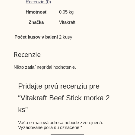
Recenzie (0)
Hmotnosť
0,05 kg
Značka
Vitakraft
Počet kusov v balení
2 kusy
Recenzie
Nikto zatiaľ nepridal hodnotenie.
Pridajte prvú recenziu pre
“Vitakraft Beef Stick morka 2
ks”
Vaša e-mailová adresa nebude zverejnená.
Vyžadované polia sú označené
*