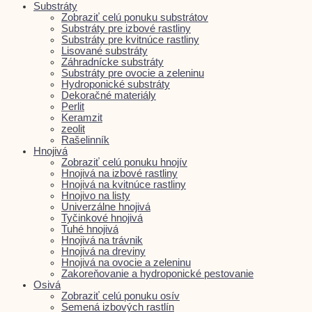
Substráty
Zobraziť celú ponuku substrátov
Substráty pre izbové rastliny
Substráty pre kvitnúce rastliny
Lisované substráty
Záhradnícke substráty
Substráty pre ovocie a zeleninu
Hydroponické substráty
Dekoračné materiály
Perlit
Keramzit
zeolit
Rašelinník
Hnojivá
Zobraziť celú ponuku hnojív
Hnojivá na izbové rastliny
Hnojivá na kvitnúce rastliny
Hnojivo na listy
Univerzálne hnojivá
Tyčinkové hnojivá
Tuhé hnojivá
Hnojivá na trávnik
Hnojivá na dreviny
Hnojivá na ovocie a zeleninu
Zakoreňovanie a hydroponické pestovanie
Osivá
Zobraziť celú ponuku osív
Semená izbových rastlín