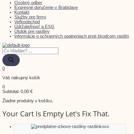
Osobný odber
Expresné doručenie v Bratislave
Kontakt
Služby pre firmy
Veľkoobchod
Udržateľnosť a ESG
Útulok pre rastliny
Informácie o ochranných opatreniach proti škodcom rastlín
0
Váš nákupný košík
0
Subtotal:
0,00
€
Žiadne produkty v košíku.
Your Cart Is Empty Let's Fix That.
This
Price
product
range: