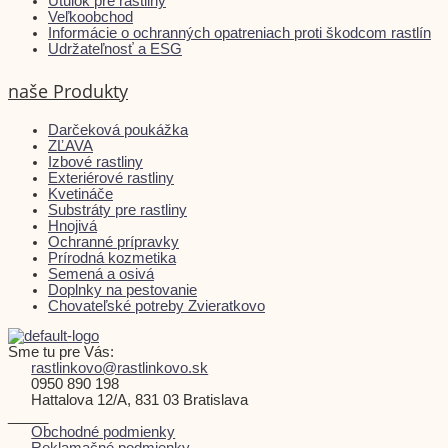
Útulok pre rastliny
Veľkoobchod
Informácie o ochranných opatreniach proti škodcom rastlín
Udržateľnosť a ESG
naše Produkty
Darčeková poukážka
ZĽAVA
Izbové rastliny
Exteriérové rastliny
Kvetináče
Substráty pre rastliny
Hnojivá
Ochranné prípravky
Prírodná kozmetika
Semená a osivá
Doplnky na pestovanie
Chovateľské potreby Zvieratkovo
Sme tu pre Vás:
rastlinkovo@rastlinkovo.sk
0950 890 198
Hattalova 12/A, 831 03 Bratislava
_____
Obchodné podmienky