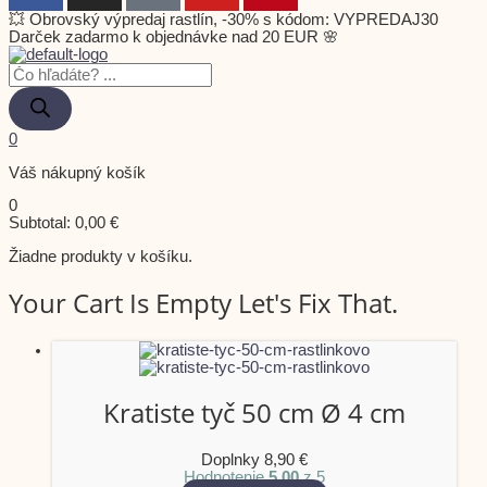
💥 Obrovský výpredaj rastlín, -30% s kódom: VYPREDAJ30
Darček zadarmo k objednávke nad 20 EUR 🌸
0
Váš nákupný košík
0
Subtotal:
0,00
€
Žiadne produkty v košíku.
Your Cart Is Empty Let's Fix That.
Kratiste tyč 50 cm Ø 4 cm
Doplnky
8,90
€
Hodnotenie
5.00
z 5