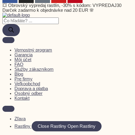
💥 Obrovský výpredaj rastlín, -30% s kódom: VYPREDAJ30
Darček zadarmo k objednávke nad 20 EUR 🌸
Vernostný program
Garancia
Môj účet
FAQ
Služby zákazníkom
Blog
Pre firmy
Veľkoobchod
Doprava a platba
Osobný odber
Kontakt
Zľava
Rastliny
Close Rastliny
Open Rastliny