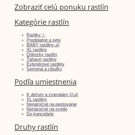
Zobraziť celú ponuku rastlín
Kategórie rastlín
Raritky ✨
Predplatné a sety
BABY rastliny 👶
XL rastliny
Odrezky rastlín
Ťahavé rastliny
Exteriérové rastliny
Semená a cibuľky
Podľa umiestnenia
K deťom a zvieratám 🐶👶
XL rastliny
Nenáročné na pestovanie
Nenáročné na svetlo
Do kancelárie
Druhy rastlín