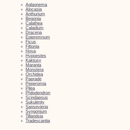
Aglaonema
Alocasia
Anthurium
Begonia
Calathea
Caladium
Dracena
Epipremnum
Ficus
Fittonia
Hoya
Hypoestes
Kaktusy
Maranta
Monstera
Orchidea
Paprade
Peperomia
Pilea
Philodendron
Scindapsus
Sukulenty
Sansevieria
Syngonium
Tillandsia
Tradescantia
Kvetináče
Close Kvetináče
Open Kvetináče