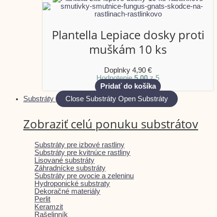
Plantella Lepiace dosky proti
muškám 10 ks
Doplnky
4,90
€
Hodnotenie
5.00
z 5
Pridať do košíka
Substráty
Close Substráty
Open Substráty
Zobraziť celú ponuku substrátov
Substráty pre izbové rastliny
Substráty pre kvitnúce rastliny
Lisované substráty
Záhradnícke substráty
Substráty pre ovocie a zeleninu
Hydroponické substraty
Dekoračné materiály
Perlit
Keramzit
Rašelinník