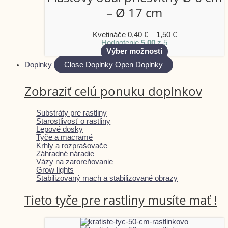
– Ø 17 cm
Kvetináče
0,40
€
–
1,50
€
Hodnotenie
5.00
z 5
Výber možností
Doplnky
Close Doplnky
Open Doplnky
Zobraziť celú ponuku doplnkov
Substráty pre rastliny
Starostlivosť o rastliny
Lepové dosky
Tyče a macramé
Krhly a rozprašovače
Záhradné náradie
Vázy na zaroreňovanie
Grow lights
Stabilizovaný mach a stabilizované obrazy
Tieto tyče pre rastliny musíte mať !