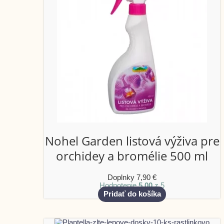
Nohel Garden listová výživa pre
orchidey a bromélie 500 ml
Doplnky
7,90
€
Hodnotenie
5.00
z 5
Pridať do košíka