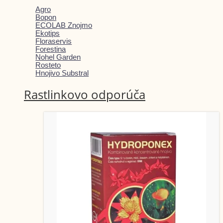
Agro
Bopon
ECOLAB Znojmo
Ekotips
Floraservis
Forestina
Nohel Garden
Rosteto
Hnojivo Substral
Rastlinkovo odporúča