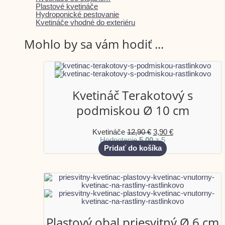
Plastové kvetináče
Hydroponické pestovanie
Kvetináče vhodné do exteriéru
Mohlo by sa vám hodiť ...
Kvetináč Terakotový s
podmiskou Ø 10 cm
Kvetináče
12,90
€
3,90
€
Hodnotenie
5.00
z 5
Pridať do košíka
Plastový obal priesvitný Ø 6 cm