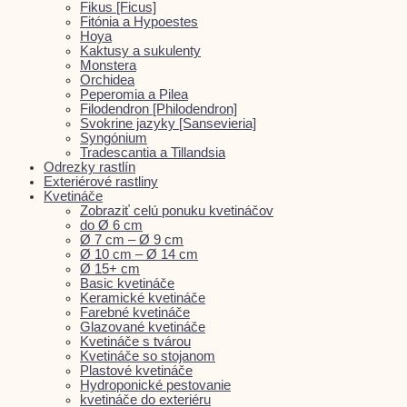
Fikus [Ficus]
Fitónia a Hypoestes
Hoya
Kaktusy a sukulenty
Monstera
Orchidea
Peperomia a Pilea
Filodendron [Philodendron]
Svokrine jazyky [Sansevieria]
Syngónium
Tradescantia a Tillandsia
Odrezky rastlín
Exteriérové rastliny
Kvetináče
Zobraziť celú ponuku kvetináčov
do Ø 6 cm
Ø 7 cm – Ø 9 cm
Ø 10 cm – Ø 14 cm
Ø 15+ cm
Basic kvetináče
Keramické kvetináče
Farebné kvetináče
Glazované kvetináče
Kvetináče s tvárou
Kvetináče so stojanom
Plastové kvetináče
Hydroponické pestovanie
kvetináče do exteriéru