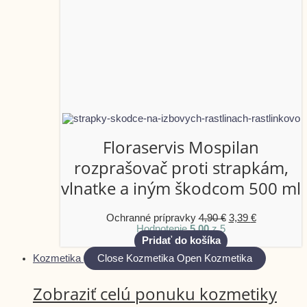
Floraservis Mospilan
rozprašovač proti strapkám,
vlnatke a iným škodcom 500 ml
Ochranné prípravky
4,90
€
3,39
€
Hodnotenie
5.00
z 5
Pridať do košíka
Kozmetika
Close Kozmetika
Open Kozmetika
Zobraziť celú ponuku kozmetiky