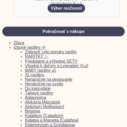
Hodnotenie
0
z 5
Výber možností
Pokračovať v nákupe
Zľava
Izbové rastliny 🌱
Zobraziť celú ponuku rastlín
RARITKY ✨
Predplatné a výhodné SETY
Vhodné k deťom a zvieratám 🐶👶
BABY rastliny 👶
XL rastliny
Nenáročné na pestovanie
Nenáročné na svetlo
Do kancelárie
Ťahavé rastliny
Aglaonema
Alokázia [Alocasia]
Antúrium [Anthurium]
Begónia
Kaládium [Caladium]
Kalatea a Maranta [Calathea]
Epipremnum a Scindapsus