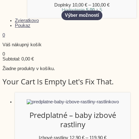
Doplnky
10,00
€
–
100,00
€
Hodnotenie
5.00
z 5
Výber možností
Zvieratkovo
Poukaz
0
Váš nákupný košík
0
Subtotal:
0,00
€
Žiadne produkty v košíku.
Your Cart Is Empty Let's Fix That.
Predplatné – baby izbové
rastliny
Izbové rastliny
12,90
€
–
119,90
€