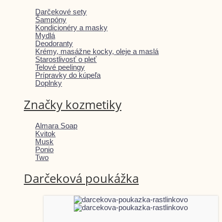
Darčekové sety
Šampóny
Kondicionéry a masky
Mydlá
Deodoranty
Krémy, masážne kocky, oleje a maslá
Starostlivosť o pleť
Telové peelingy
Prípravky do kúpeľa
Doplnky
Značky kozmetiky
Almara Soap
Kvitok
Musk
Ponio
Two
Darčeková poukážka