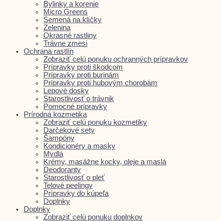
Bylinky a korenie
Micro Greens
Semená na klíčky
Zelenina
Okrasné rastliny
Trávne zmesi
Ochrana rastlín
Zobraziť celú ponuku ochranných prípravkov
Prípravky proti škodcom
Prípravky proti burinám
Prípravky proti hubovým chorobám
Lepové dosky
Starostlivosť o trávnik
Pomocné prípravky
Prírodná kozmetika
Zobraziť celú ponuku kozmetiky
Darčekové sety
Šampóny
Kondicionéry a masky
Mydlá
Krémy, masážne kocky, oleje a maslá
Deodoranty
Starostlivosť o pleť
Telové peelingy
Prípravky do kúpeľa
Doplnky
Doplnky
Zobraziť celú ponuku doplnkov