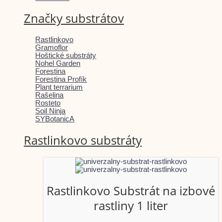
Značky substrátov
Rastlinkovo
Gramoflor
Hoštické substráty
Nohel Garden
Forestina
Forestina Profík
Plant terrarium
Rašelina
Rosteto
Soil Ninja
SYBotanicA
Rastlinkovo substráty
Rastlinkovo Substrát na izbové
rastliny 1 liter