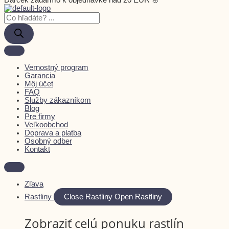
Darček zadarmo k objednávke nad 20 EUR 🌸
Vernostný program
Garancia
Môj účet
FAQ
Služby zákazníkom
Blog
Pre firmy
Veľkoobchod
Doprava a platba
Osobný odber
Kontakt
Zľava
Rastliny
Close Rastliny
Open Rastliny
Zobraziť celú ponuku rastlín