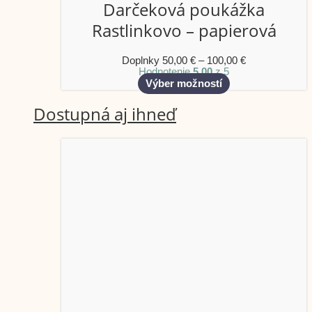
Darčeková poukážka
Rastlinkovo – papierová
Doplnky
50,00
€
–
100,00
€
Hodnotenie
5.00
z 5
Výber možností
Dostupná aj ihneď