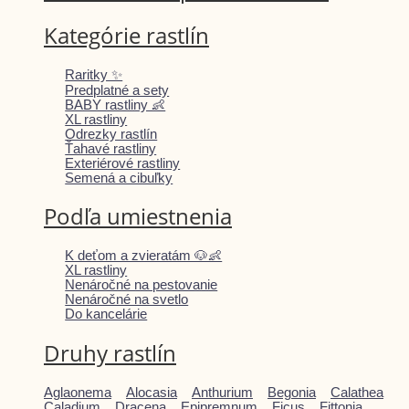
Kategórie rastlín
Raritky ✨
Predplatné a sety
BABY rastliny 👶
XL rastliny
Odrezky rastlín
Ťahavé rastliny
Exteriérové rastliny
Semená a cibuľky
Podľa umiestnenia
K deťom a zvieratám 🐶👶
XL rastliny
Nenáročné na pestovanie
Nenáročné na svetlo
Do kancelárie
Druhy rastlín
Aglaonema
Alocasia
Anthurium
Begonia
Calathea
Caladium
Dracena
Epipremnum
Ficus
Fittonia