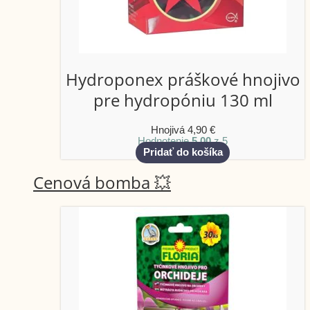
Hydroponex práškové hnojivo
pre hydropóniu 130 ml
Hnojivá
4,90
€
Hodnotenie
5.00
z 5
Pridať do košíka
Cenová bomba 💥