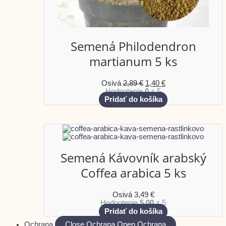
Semená Philodendron
martianum 5 ks
Osivá
2,89
€
1,40
€
Hodnotenie
0
z 5
Pridať do košíka
Semená Kávovník arabský
Coffea arabica 5 ks
Osivá
3,49
€
Hodnotenie
5.00
z 5
Pridať do košíka
Ochrana
Close Ochrana
Open Ochrana