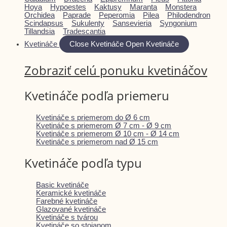
Hoya
Hypoestes
Kaktusy
Maranta
Monstera
Orchidea
Paprade
Peperomia
Pilea
Philodendron
Scindapsus
Sukulenty
Sansevieria
Syngonium
Tillandsia
Tradescantia
Kvetináče
Close Kvetináče
Open Kvetináče
Zobraziť celú ponuku kvetináčov
Kvetináče podľa priemeru
Kvetináče s priemerom do Ø 6 cm
Kvetináče s priemerom Ø 7 cm - Ø 9 cm
Kvetináče s priemerom Ø 10 cm - Ø 14 cm
Kvetináče s priemerom nad Ø 15 cm
Kvetináče podľa typu
Basic kvetináče
Keramické kvetináče
Farebné kvetináče
Glazované kvetináče
Kvetináče s tvárou
Kvetináče so stojanom