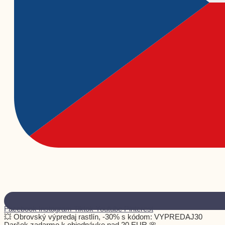
Facebook
Instagram
Tiktok
Youtube
Pinterest
💥 Obrovský výpredaj rastlín, -30% s kódom: VYPREDAJ30