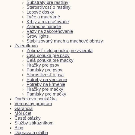
Substráty pre rastliny
Starostlivosť o rastliny
Lepové dosky
Tyče a macramé
Krhly a rozprašovače
Záhradné náradie
Vázy na zakoreňovanie
Grow lights
Stabilizovaný mach a machové obrazy
Zvieratkovo
Zobraziť celú ponuku pre zvieratá
Celá ponuka pre psov
Celá ponuka pre mačky
Hračky pre psov
Pamlsky pre psov
Starostlivosť o psa
Potreby na venčenie
Potreby na kŕmenie
Hračky pre mačky
Pamlsky pre mačky
Darčeková poukážka
Vernostný program
Garancia
Môj účet
Časté otázky
Služby zákazníkom
Blog
Doprava a platba