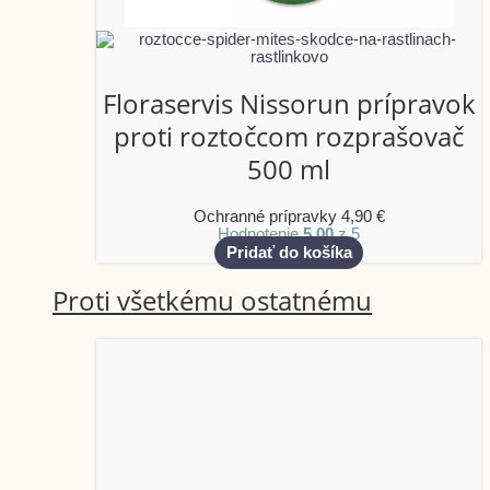
Floraservis Nissorun prípravok
proti roztočcom rozprašovač
500 ml
Ochranné prípravky
4,90
€
Hodnotenie
5.00
z 5
Pridať do košíka
Proti všetkému ostatnému