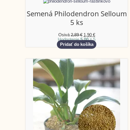
Semená Philodendron Selloum
5 ks
Osivá
2,89
€
1,90
€
Hodnotenie
5.00
z 5
Pridať do košíka