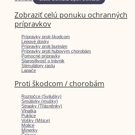
Zobraziť celú ponuku ochranných
prípravkov
Prípravky proti škodcom
Lepové dosky
Prípravky proti burinám
Prípravky proti hubovým chorobám
Pomocné prípravky
Starostlivosť o trávnik
Stimulátory rastu
Lapače
Proti škodcom / chorobám
Roztočce (Svilušky)
Smútivky (mušky)
Strapky (Třásněnky)
Vlnatka
Puklice
Vošky (Mšice)
Molice
Mínerky
Červce