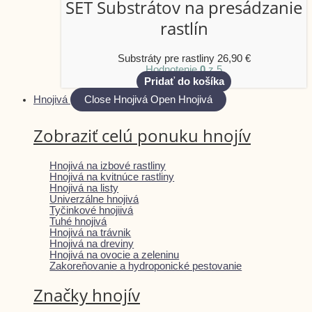
SET Substrátov na presádzanie
rastlín
Substráty pre rastliny
26,90
€
Hodnotenie
0
z 5
Pridať do košíka
Hnojivá
Close Hnojivá
Open Hnojivá
Zobraziť celú ponuku hnojív
Hnojivá na izbové rastliny
Hnojivá na kvitnúce rastliny
Hnojivá na listy
Univerzálne hnojivá
Tyčinkové hnojiivá
Tuhé hnojivá
Hnojivá na trávnik
Hnojivá na dreviny
Hnojivá na ovocie a zeleninu
Zakoreňovanie a hydroponické pestovanie
Značky hnojív