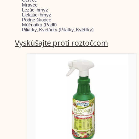
Mravce
Lezúci hmyz
Lietajúci hmyz
Pôdne škodce
Múčnatka (Padlí)
Piliárky, Kvetárky (Pilatky, Květilky)
Vyskúšajte proti roztočcom