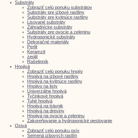
Substráty
Zobraziť celú ponuku substrátov
Substráty pre izbové rastliny
Substráty pre kvitnúce rastliny
Lisované substráty
Záhradnícke substráty
Substráty pre ovocie a zeleninu
Hydroponické substráty
Dekoračné materiály
Perlit
Keramzit
zeolit
Rašelinník
Hnojivá
Zobraziť celú ponuku hnojív
Hnojivá na izbové rastliny
Hnojivá na kvitnúce rastliny
Hnojivo na listy
Univerzálne hnojivá
Tyčinkové hnojivá
Tuhé hnojivá
Hnojivá na trávnik
Hnojivá na dreviny
Hnojivá na ovocie a zeleninu
Zakoreňovanie a hydroponické pestovanie
Osivá
Zobraziť celú ponuku osív
Semená izbových rastlín