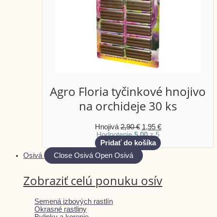
Agro Floria tyčinkové hnojivo
na orchideje 30 ks
Hnojivá
2,90
€
1,95
€
Hodnotenie
5.00
z 5
Pridať do košíka
Osivá
Close Osivá
Open Osivá
Zobraziť celú ponuku osív
Semená izbových rastlín
Okrasné rastliny
Bylinky a korenie