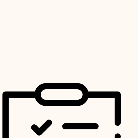
BROS Guličky
proti molám
levanduľa 20
ks
Ochranné prípravky
3,20
€
Hodnotenie
0
z 5
Pridať do košíka