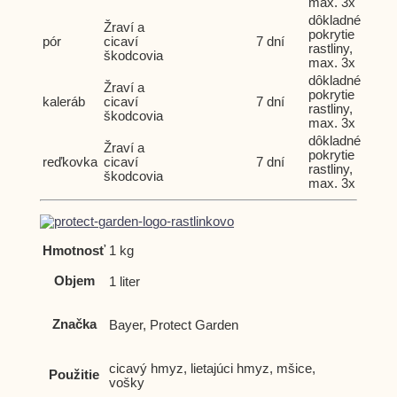
max. 3x
dôkladné
Žraví a
pokrytie
pór
cicaví
7 dní
rastliny,
škodcovia
max. 3x
dôkladné
Žraví a
pokrytie
kaleráb
cicaví
7 dní
rastliny,
škodcovia
max. 3x
dôkladné
Žraví a
pokrytie
reďkovka
cicaví
7 dní
rastliny,
škodcovia
max. 3x
Hmotnosť
1 kg
Objem
1 liter
Značka
Bayer, Protect Garden
cicavý hmyz, lietajúci hmyz, mšice,
Použitie
vošky