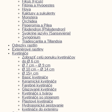
Fikus [Ficus]
Fitónia a Hypoestes
Hoya
Kaktusy a sukulenty
Monstera
Orchidea
Peperomia a Pilea
Filodendron [Philodendron]
Svokrine jazyky [Sansevieria]
Syngónium
Tradescantia a Tillandsia
Odrezky rastlín
Exteriérové rastliny
Kvetináče
Zobraziť celú ponuku kvetináčov
do Ø 6 cm
Ø 7 cm – Ø 9 cm
Ø 10 cm – Ø 14 cm
Ø 15+ cm
Basic kvetináče
Keramické kvetináče
Farebné kvetináče
Glazované kvetináče
Kvetináče s tvárou
Kvetináče so stojanom
Plastové kvetináče
Hydroponické pestovanie
kvetináče do exteriéru