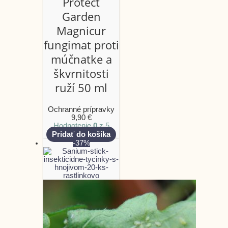
Protect
Garden
Magnicur
fungimat proti
múčnatke a
škvrnitosti
ruží 50 ml
Ochranné prípravky
9,90
€
Hodnotenie
0
z 5
Pridať do košíka
-37%