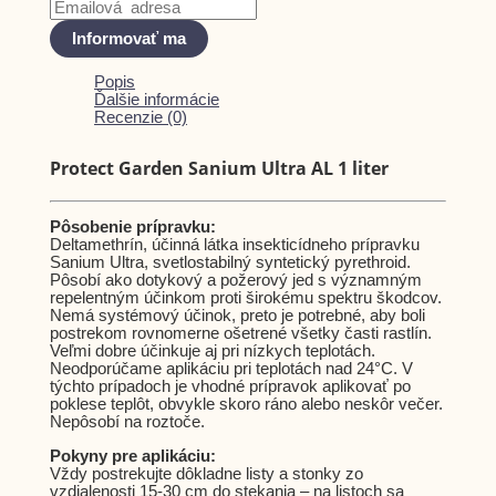
Informovať ma
Popis
Ďalšie informácie
Recenzie (0)
Protect Garden Sanium Ultra AL 1 liter
Pôsobenie prípravku:
Deltamethrín, účinná látka insekticídneho prípravku
Sanium Ultra, svetlostabilný syntetický pyrethroid.
Pôsobí ako dotykový a požerový jed s významným
repelentným účinkom proti širokému spektru škodcov.
Nemá systémový účinok, preto je potrebné, aby boli
postrekom rovnomerne ošetrené všetky časti rastlín.
Veľmi dobre účinkuje aj pri nízkych teplotách.
Neodporúčame aplikáciu pri teplotách nad 24°C. V
týchto prípadoch je vhodné prípravok aplikovať po
poklese teplôt, obvykle skoro ráno alebo neskôr večer.
Nepôsobí na roztoče.
Pokyny pre aplikáciu:
Vždy postrekujte dôkladne listy a stonky zo
vzdialenosti 15-30 cm do stekania – na listoch sa