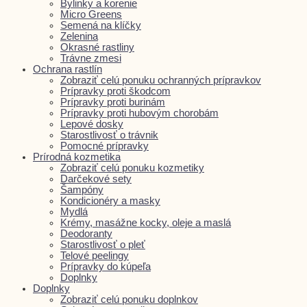
Bylinky a korenie
Micro Greens
Semená na klíčky
Zelenina
Okrasné rastliny
Trávne zmesi
Ochrana rastlín
Zobraziť celú ponuku ochranných prípravkov
Prípravky proti škodcom
Prípravky proti burinám
Prípravky proti hubovým chorobám
Lepové dosky
Starostlivosť o trávnik
Pomocné prípravky
Prírodná kozmetika
Zobraziť celú ponuku kozmetiky
Darčekové sety
Šampóny
Kondicionéry a masky
Mydlá
Krémy, masážne kocky, oleje a maslá
Deodoranty
Starostlivosť o pleť
Telové peelingy
Prípravky do kúpeľa
Doplnky
Doplnky
Zobraziť celú ponuku doplnkov