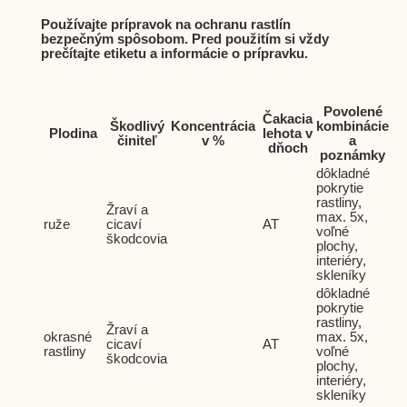
Používajte prípravok na ochranu rastlín
bezpečným spôsobom. Pred použitím si vždy
prečítajte etiketu a informácie o prípravku.
Povolené
Čakacia
Škodlivý
Koncentrácia
kombinácie
Plodina
lehota v
činiteľ
v %
a
dňoch
poznámky
dôkladné
pokrytie
rastliny,
Žraví a
max. 5x,
ruže
cicaví
AT
voľné
škodcovia
plochy,
interiéry,
skleníky
dôkladné
pokrytie
rastliny,
Žraví a
okrasné
max. 5x,
cicaví
AT
rastliny
voľné
škodcovia
plochy,
interiéry,
skleníky