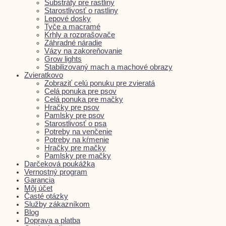
Substráty pre rastliny
Starostlivosť o rastliny
Lepové dosky
Tyče a macramé
Krhly a rozprašovače
Záhradné náradie
Vázy na zakoreňovanie
Grow lights
Stabilizovaný mach a machové obrazy
Zvieratkovo
Zobraziť celú ponuku pre zvieratá
Celá ponuka pre psov
Celá ponuka pre mačky
Hračky pre psov
Pamlsky pre psov
Starostlivosť o psa
Potreby na venčenie
Potreby na kŕmenie
Hračky pre mačky
Pamlsky pre mačky
Darčeková poukážka
Vernostný program
Garancia
Môj účet
Časté otázky
Služby zákazníkom
Blog
Doprava a platba