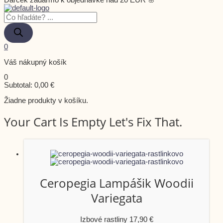
Darček zadarmo k objednávke nad 20 EUR 🌸
0
Váš nákupný košík
0
Subtotal:
0,00
€
Žiadne produkty v košíku.
Your Cart Is Empty Let's Fix That.
Ceropegia Lampášik Woodii
Variegata
Izbové rastliny
17,90
€