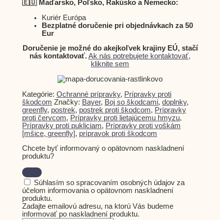
🇪🇺 Maďarsko, Poľsko, Rakúsko a Nemecko:
Kuriér Európa
Bezplatné doručenie pri objednávkach za 50
Eur
Doručenie je možné do akejkoľvek krajiny EÚ, stačí
nás kontaktovať.
Ak nás potrebujete kontaktovať,
kliknite sem
Kategórie:
Ochranné prípravky
,
Prípravky proti
škodcom
Značky:
Bayer
,
Boj so škodcami
,
doplnky
,
greenfly
,
postrek
,
postrek proti škodcom
,
Prípravky
proti červcom
,
Prípravky proti lietajúcemu hmyzu
,
Prípravky proti pukliciam
,
Prípravky proti voškám
[mšice, greenfly]
,
prípravok proti škodcom
Chcete byť informovaný o opätovnom naskladnení
produktu?
Súhlasím so spracovaním osobných údajov za
účelom informovania o opätovnom naskladnení
produktu.
Zadajte emailovú adresu, na ktorú Vás budeme
informovať po naskladnení produktu.