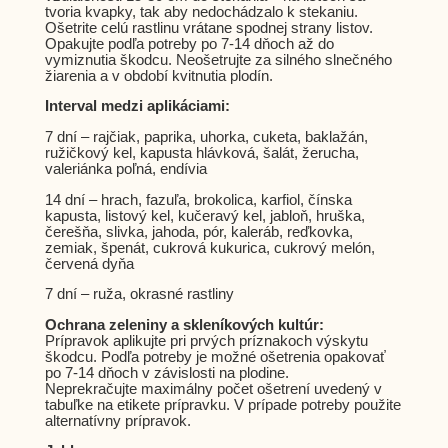
tvoria kvapky, tak aby nedochádzalo k stekaniu.
Ošetrite celú rastlinu vrátane spodnej strany listov.
Opakujte podľa potreby po 7-14 dňoch až do
vymiznutia škodcu. Neošetrujte za silného slnečného
žiarenia a v období kvitnutia plodín.
Interval medzi aplikáciami:
7 dní – rajčiak, paprika, uhorka, cuketa, baklažán,
ružičkový kel, kapusta hlávková, šalát, žerucha,
valeriánka poľná, endívia
14 dní – hrach, fazuľa, brokolica, karfiol, čínska
kapusta, listový kel, kučeravý kel, jabloň, hruška,
čerešňa, slivka, jahoda, pór, kaleráb, reďkovka,
zemiak, špenát, cukrová kukurica, cukrový melón,
červená dyňa
7 dní – ruža, okrasné rastliny
Ochrana zeleniny a skleníkových kultúr:
Prípravok aplikujte pri prvých príznakoch výskytu
škodcu. Podľa potreby je možné ošetrenia opakovať
po 7-14 dňoch v závislosti na plodine.
Neprekračujte maximálny počet ošetrení uvedený v
tabuľke na etikete prípravku. V prípade potreby použite
alternatívny prípravok.