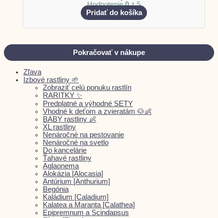
Hodnotenie
0
z 5
Pridať do košíka
Pokračovať v nákupe
Zľava
Izbové rastliny 🌱
Zobraziť celú ponuku rastlín
RARITKY ✨
Predplatné a výhodné SETY
Vhodné k deťom a zvieratám 🐶👶
BABY rastliny 👶
XL rastliny
Nenáročné na pestovanie
Nenáročné na svetlo
Do kancelárie
Ťahavé rastliny
Aglaonema
Alokázia [Alocasia]
Antúrium [Anthurium]
Begónia
Kaládium [Caladium]
Kalatea a Maranta [Calathea]
Epipremnum a Scindapsus