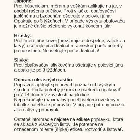
Jablone:
Proti húseniciam, méram a voškám aplikujte na jar, v
období rašenia púčikov. Proti vijačke, obaľovačovi
jablčnému a bzdochám ošetrujte v polovici júna.
Opakujte po 3 týždňoch. V prípade výskytu obaľovača
je možné ďalšie ošetrenie vykonať koncom júla.
Hrušky:
Proti mére hruškovej (prezimujúce dospelce, vajíčka a
larvy) ošetrujte pred kvitnutím a neskôr podľa potreby
po odkvitnutí. Neošetrujte počas kvitnutia!
Slivky:
Proti obaľovačovi slivkovému ošetrujte v polovici júna
a opakujte po 3 týždňoch.
Ochrana okrasných rastlín:
Prípravok aplikujte pri prvých príznakoch výskytu
škodcu. Podľa potreby je možné ošetrenia opakovať
po 7-14 dňoch v závislosti na plodine.
Neprekračujte maximálny počet ošetrení uvedený v
tabuľke na etikete prípravku. V prípade potreby použite
alternatívny prípravok.
Ostatné informácie nájdete na etikete prípravku, ktorá
sa skladá z viacerých listov. Je potrebné na
označenom mieste (šípka) etiketu roztvoriť a listovať.