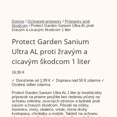
Dismiss
Domov
/
Ochranné prípravky
/
Prípravky proti
notification
škodcom
/ Protect Garden Sanium Ultra AL proti
žravým a cicavým škodcom 1 liter
Protect Garden Sanium
Ultra AL proti žravým a
cicavým škodcom 1 liter
16,90
€
✓ Doručenie od 1,99 € ✓ Doprava nad 50 € zdarma ✓
Osobný odber zdarma
Protect Garden Sanium Ultra AL 1 liter je insekticídny
prípravok na priame použitie bez riedenia určený na
ochranu zeleniny, ovocných stromov a byliniek proti
savým a žravým škodcom. Pôsobí na vošky,
húsenice, mery, obaleče, vrtule, rôzne druhy
kvetopasa, chrobáky a motýle. Taktiež na ochranu