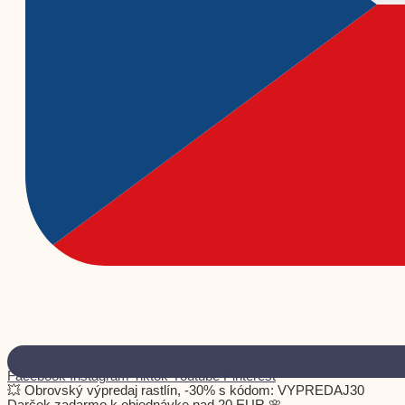
Facebook
Instagram
Tiktok
Youtube
Pinterest
💥 Obrovský výpredaj rastlín, -30% s kódom: VYPREDAJ30