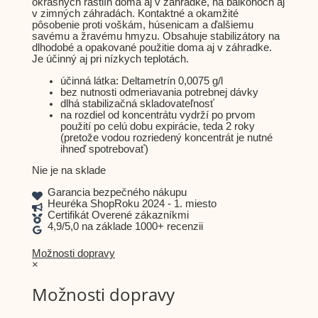
okrasných rastlín doma aj v záhradke, na balkónoch aj
v zimných záhradách. Kontaktné a okamžité
pôsobenie proti voškám, húsenicam a ďalšiemu
savému a žravému hmyzu. Obsahuje stabilizátory na
dlhodobé a opakované použitie doma aj v záhradke.
Je účinný aj pri nízkych teplotách.
účinná látka: Deltametrín 0,0075 g/l
bez nutnosti odmeriavania potrebnej dávky
dlhá stabilizačná skladovateľnosť
na rozdiel od koncentrátu vydrží po prvom
použití po celú dobu expirácie, teda 2 roky
(pretože vodou rozriedený koncentrát je nutné
ihneď spotrebovať)
Nie je na sklade
Garancia bezpečného nákupu
Heuréka ShopRoku 2024 - 1. miesto
Certifikát Overené zákazníkmi
4,9/5,0 na základe 1000+ recenzii
Možnosti dopravy
×
Možnosti dopravy