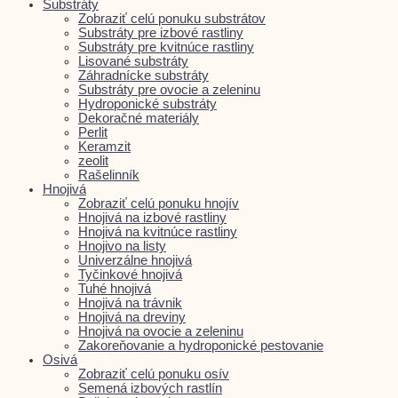
Substráty
Zobraziť celú ponuku substrátov
Substráty pre izbové rastliny
Substráty pre kvitnúce rastliny
Lisované substráty
Záhradnícke substráty
Substráty pre ovocie a zeleninu
Hydroponické substráty
Dekoračné materiály
Perlit
Keramzit
zeolit
Rašelinník
Hnojivá
Zobraziť celú ponuku hnojív
Hnojivá na izbové rastliny
Hnojivá na kvitnúce rastliny
Hnojivo na listy
Univerzálne hnojivá
Tyčinkové hnojivá
Tuhé hnojivá
Hnojivá na trávnik
Hnojivá na dreviny
Hnojivá na ovocie a zeleninu
Zakoreňovanie a hydroponické pestovanie
Osivá
Zobraziť celú ponuku osív
Semená izbových rastlín