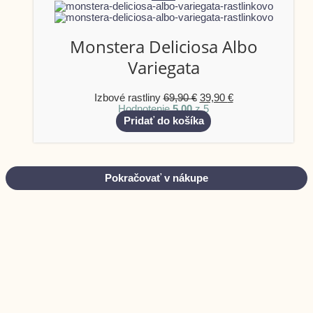
Monstera Deliciosa Albo
Variegata
Izbové rastliny
69,90
€
39,90
€
Hodnotenie
5.00
z 5
Pridať do košíka
Pokračovať v nákupe