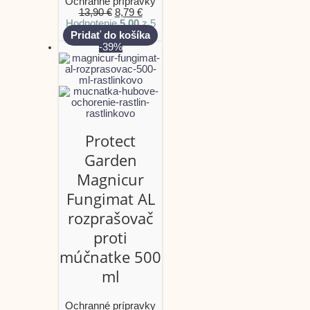
Ochranné prípravky
13,90
€
8,79
€
Hodnotenie
5.00
z 5
Pridať do košíka
-39%
Protect
Garden
Magnicur
Fungimat AL
rozprašovač
proti
múčnatke 500
ml
Ochranné prípravky