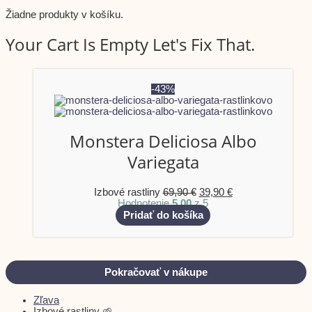
Žiadne produkty v košíku.
Your Cart Is Empty Let's Fix That.
-43%
Monstera Deliciosa Albo
Variegata
Izbové rastliny
69,90
€
39,90
€
Hodnotenie
5.00
z 5
Pridať do košíka
Pokračovať v nákupe
Zľava
Izbové rastliny 🌱