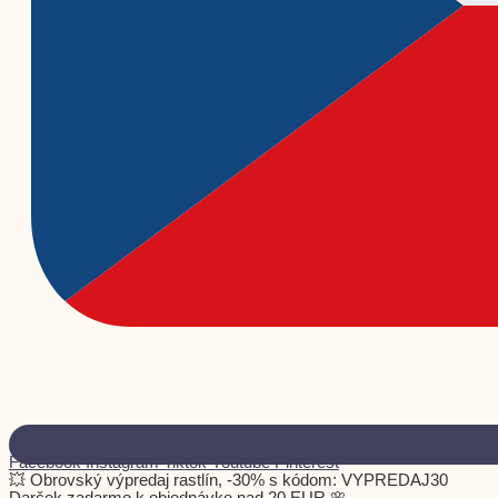
Facebook
Instagram
Tiktok
Youtube
Pinterest
💥 Obrovský výpredaj rastlín, -30% s kódom: VYPREDAJ30