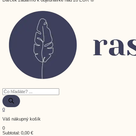
Darček zadarmo k objednávke nad 20 EUR 🌸
0
Váš nákupný košík
0
Subtotal:
0,00
€