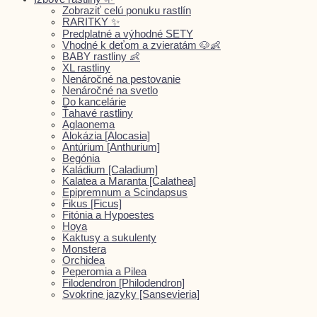
Zobraziť celú ponuku rastlín
RARITKY ✨
Predplatné a výhodné SETY
Vhodné k deťom a zvieratám 🐶👶
BABY rastliny 👶
XL rastliny
Nenáročné na pestovanie
Nenáročné na svetlo
Do kancelárie
Ťahavé rastliny
Aglaonema
Alokázia [Alocasia]
Antúrium [Anthurium]
Begónia
Kaládium [Caladium]
Kalatea a Maranta [Calathea]
Epipremnum a Scindapsus
Fikus [Ficus]
Fitónia a Hypoestes
Hoya
Kaktusy a sukulenty
Monstera
Orchidea
Peperomia a Pilea
Filodendron [Philodendron]
Svokrine jazyky [Sansevieria]
Syngónium
Tradescantia a Tillandsia