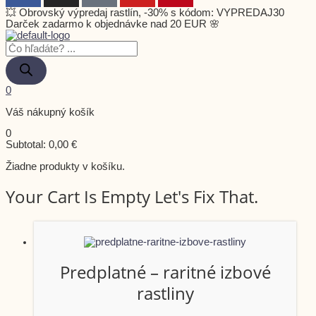
💥 Obrovský výpredaj rastlín, -30% s kódom: VYPREDAJ30
Darček zadarmo k objednávke nad 20 EUR 🌸
0
Váš nákupný košík
0
Subtotal:
0,00
€
Žiadne produkty v košíku.
Your Cart Is Empty Let's Fix That.
Predplatné – raritné izbové
rastliny