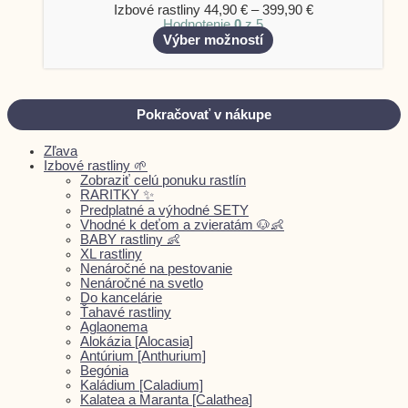
Izbové rastliny
44,90
€
–
399,90
€
Hodnotenie
0
z 5
Výber možností
Pokračovať v nákupe
Zľava
Izbové rastliny 🌱
Zobraziť celú ponuku rastlín
RARITKY ✨
Predplatné a výhodné SETY
Vhodné k deťom a zvieratám 🐶👶
BABY rastliny 👶
XL rastliny
Nenáročné na pestovanie
Nenáročné na svetlo
Do kancelárie
Ťahavé rastliny
Aglaonema
Alokázia [Alocasia]
Antúrium [Anthurium]
Begónia
Kaládium [Caladium]
Kalatea a Maranta [Calathea]