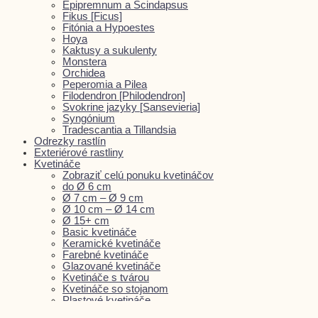
Epipremnum a Scindapsus
Fikus [Ficus]
Fitónia a Hypoestes
Hoya
Kaktusy a sukulenty
Monstera
Orchidea
Peperomia a Pilea
Filodendron [Philodendron]
Svokrine jazyky [Sansevieria]
Syngónium
Tradescantia a Tillandsia
Odrezky rastlín
Exteriérové rastliny
Kvetináče
Zobraziť celú ponuku kvetináčov
do Ø 6 cm
Ø 7 cm – Ø 9 cm
Ø 10 cm – Ø 14 cm
Ø 15+ cm
Basic kvetináče
Keramické kvetináče
Farebné kvetináče
Glazované kvetináče
Kvetináče s tvárou
Kvetináče so stojanom
Plastové kvetináče
Hydroponické pestovanie