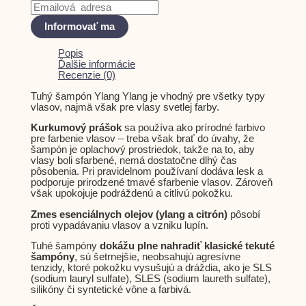
Informovať ma
Popis
Ďalšie informácie
Recenzie (0)
Tuhý šampón Ylang Ylang je vhodný pre všetky typy
vlasov, najmä však pre vlasy svetlej farby.
Kurkumový prášok
sa používa ako prírodné farbivo
pre farbenie vlasov – treba však brať do úvahy, že
šampón je oplachový prostriedok, takže na to, aby
vlasy boli sfarbené, nemá dostatočne dlhý čas
pôsobenia. Pri pravidelnom používaní dodáva lesk a
podporuje prirodzené tmavé sfarbenie vlasov. Zároveň
však upokojuje podráždenú a citlivú pokožku.
Zmes esenciálnych olejov (ylang a citrón)
pôsobí
proti vypadávaniu vlasov a vzniku lupín.
Tuhé šampóny
dokážu plne nahradiť klasické tekuté
šampóny
, sú šetrnejšie, neobsahujú agresívne
tenzidy, ktoré pokožku vysušujú a dráždia, ako je SLS
(sodium lauryl sulfate), SLES (sodium laureth sulfate),
silikóny či syntetické vône a farbivá.