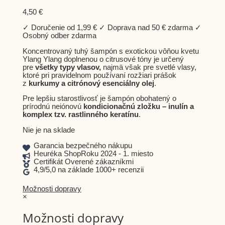
4,50
€
✓ Doručenie od 1,99 € ✓ Doprava nad 50 € zdarma ✓
Osobný odber zdarma
Koncentrovaný tuhý šampón s exotickou vôňou kvetu
Ylang Ylang doplnenou o citrusové tóny je určený
pre
všetky typy vlasov,
najmä však pre svetlé vlasy,
ktoré pri pravidelnom používaní rozžiari prášok
z
kurkumy a citrónový esenciálny olej
.
Pre lepšiu starostlivosť je šampón obohatený o
prírodnú neiónovú
kondicionačnú zložku – inulín a
komplex tzv. rastlinného keratínu
.
Nie je na sklade
Garancia bezpečného nákupu
Heuréka ShopRoku 2024 - 1. miesto
Certifikát Overené zákazníkmi
4,9/5,0 na základe 1000+ recenzii
Možnosti dopravy
×
Možnosti dopravy