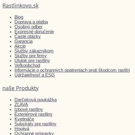
Rastlinkovo.sk
Blog
Doprava a platba
Osobný odber
Expresné doručenie
Časté otázky
Garancia
Akcie
Služby zákazníkom
Služby pre firmy
Útulok pre rastliny
Veľkoobchod
Informácie o ochranných opatreniach proti škodcom rastlín
Udržateľnosť a ESG
naše Produkty
Darčeková poukážka
ZĽAVA
Izbové rastliny
Exteriérové rastliny
Kvetináče
Substráty pre rastliny
Hnojivá
Ochranné prípravky