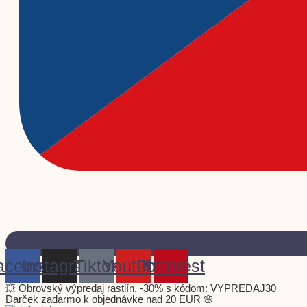
acebook
Instagram
Tiktok
Youtube
Pinterest
💥 Obrovský výpredaj rastlín, -30% s kódom: VYPREDAJ30
Darček zadarmo k objednávke nad 20 EUR 🌸