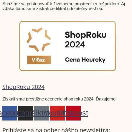
Snažíme sa pristupovať k životnému prostrediu s rešpektom. Aj
vďaka tomu sme získali certifikát udržateľný e-shop.
ShopRoku 2024
Získali sme prestížne ocenenie shop roku 2024. Ďakujeme!
acebook
Instagram
Tiktok
Youtube
Pinterest
Prihláste sa na odber nášho newslettra: