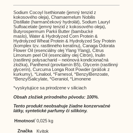
Sodium Cocoyl Isethionate (jemný tenzid z
kokosového oleja), Chamaemelum Nobilis
Distillate (harmančekový hydrolát), Sodium Lauryl
Sulfoacetate (jemný tenzid z kokosového oleja),
Butyrospermum Parkii Butter (bambucké
maslo), Water & Hydrolyzed Corn Protein &
Hydrolyzed Wheat Protein & Hydrolyzed Soy Protein
(komplex tzv. rastlinného keratínu), Canaga Odorata
Flower Oil (esenciálny olej Ylang Ylang), Citrus
Limonum peel Oil (esenciálny olej Citrón), Inulin
(rastlinný polysacharid – neiónová kondicionačná
zložka), Panthenol (provitamín B5), Glycerin (rastlinný
glycerín), Curcuma Longa Root Powder (prášok z
kurkumy), *Linalool, *Farnesol, *BenzylBenzoate,
*BenzylSalicylate, *Geraniol, *Limonene
*vyskytujúce sa prirodzene v siliciach
Obsah zložiek prírodného pôvodu: 100%.
Tento produkt neobsahuje žiadne konzervačné
látky, syntetické parfumy či silikóny.
Hmotnosť
0,025 kg
Značka
Kvitok