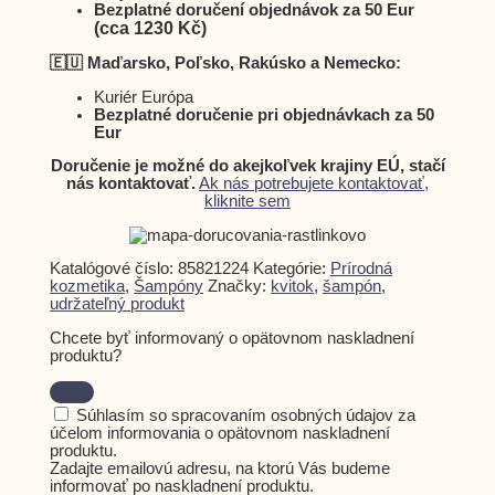
Bezplatné doručení objednávok za 50 Eur
(cca 1230 Kč)
🇪🇺 Maďarsko, Poľsko, Rakúsko a Nemecko:
Kuriér Európa
Bezplatné doručenie pri objednávkach za 50
Eur
Doručenie je možné do akejkoľvek krajiny EÚ, stačí
nás kontaktovať.
Ak nás potrebujete kontaktovať,
kliknite sem
Katalógové číslo:
85821224
Kategórie:
Prírodná
kozmetika
,
Šampóny
Značky:
kvitok
,
šampón
,
udržateľný produkt
Chcete byť informovaný o opätovnom naskladnení
produktu?
Súhlasím so spracovaním osobných údajov za
účelom informovania o opätovnom naskladnení
produktu.
Zadajte emailovú adresu, na ktorú Vás budeme
informovať po naskladnení produktu.