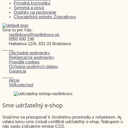
Prírodná kozmetika
Semená a osivá
Doplnky na pestovanie
Chovateľské potreby Zvieratkovo
Sme tu pre Vás:
rastlinkovo@rastlinkovo.sk
0950 890 198
Hattalova 12/A, 831 03 Bratislava
_____
Obchodné podmienky
Reklamačné podmienky
Pravidlá cookies
Ochrana osobných údajov
Garancia
_____
Akcie
Veľkoobchod
Sme udržateľný e-shop
Snažíme sa pristupovať k životnému prostrediu s rešpektom. Aj
vďaka tomu sme získali certifikát udržateľný e-shop. Nákupom u
nás spolu znižujeme emisie CO2.