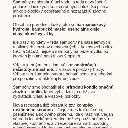
Šampóny neobsahujú ani vodu, a teda nevyžadujú
pridanie klasických konzervačných látok. Sú plne a
ľahko biologicky odbúrateľné a nezaťažujú životné
prostredie.
Obsahujú prírodné zložky, ako sú
harmančekový
hydrolát
,
bambucké maslo
,
esenciálne oleje
či
bylinkové výťažky.
Ide o tzv. syndety – teda šampóny na báze jemných
rastlinných tenzidov derivovaných z kokosového oleja
(SCI a SLSA), nejde o šampóny na báze mydla, po
ktorých je nutné použiť kyslý oplach.
Vďaka jemným tenzidom účinne
odstraňujú
nečistoty a mastnotu
z vlasov a pokožky hlavy.
Vďaka nim šampón vytvára bohatú penu, a je vhodný
pre použitie v mäkkej aj tvrdej vode.
Šampóny sme obohatili aj o
prírodnú kondicionačnú
zložku – inulín
, ktorý vyhladzuje a udržiava
hydratáciu vlasu a vlasovej pokožky.
Nová receptúra tiež obsahuje
tzv. komplex
rastlinného keratínu
– čo je zmes kukuričného,
pšeničného a sójového proteínu. Ide o rastlinnú vegan
náhradu klasického keratínu bežne používaného vo
vlasovej kozmetike, a v receptúre nahradil pôvodný
ryžový proteín. Hydrolyzované proteíny majú menšie