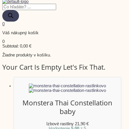
0
Váš nákupný košík
0
Subtotal:
0,00
€
Žiadne produkty v košíku.
Your Cart Is Empty Let's Fix That.
Monstera Thai Constellation
baby
Izbové rastliny
21,90
€
Hodnotenie
5.00
z 5