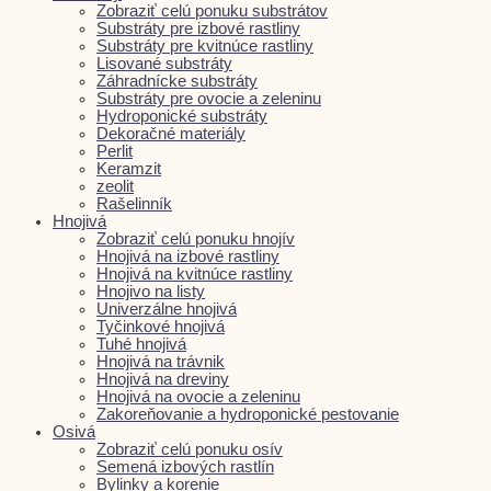
Zobraziť celú ponuku substrátov
Substráty pre izbové rastliny
Substráty pre kvitnúce rastliny
Lisované substráty
Záhradnícke substráty
Substráty pre ovocie a zeleninu
Hydroponické substráty
Dekoračné materiály
Perlit
Keramzit
zeolit
Rašelinník
Hnojivá
Zobraziť celú ponuku hnojív
Hnojivá na izbové rastliny
Hnojivá na kvitnúce rastliny
Hnojivo na listy
Univerzálne hnojivá
Tyčinkové hnojivá
Tuhé hnojivá
Hnojivá na trávnik
Hnojivá na dreviny
Hnojivá na ovocie a zeleninu
Zakoreňovanie a hydroponické pestovanie
Osivá
Zobraziť celú ponuku osív
Semená izbových rastlín
Bylinky a korenie