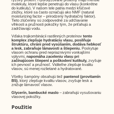
molekuly, ktoré lepšie penetrujú do vlasu (konkrétne
do kutikuly). V našom tele patria medzi kľúčové
zložky, ktoré sa často označujú ako NMF (natural
moisturizing factor – prirodzený hydratačný faktor).
Tieto zlúčeniny sú zodpovedné za udržiavanie
vlhkosti a pružnosti pokožky tým, že priťahujú a
zadržiavajú vodu.
Vďaka trojkombinácii rastlinných proteínov
tento
komplex zlepšuje hydratáciu vlasu, posilňuje
štruktúru, chráni pred vysúšaním, dodáva hebkosť
a lesk, zabraňuje lámavosti a štiepeniu.
Poskytuje
vlasom ochranu pred nepriaznivými vonkajšími
vplyvmi,
napomáha zaceleniu vlasu pri
začínajúcom štiepení a poškodení kutikuly,
zvyšuje
ich pevnosť a pružnosť. Viditeľne zlepšuje kvalitu
vlasov, sú menej rozlietané a hydratované.
Všetky šampóny obsahujú tiež
pantenol (provitamín
B5)
, ktorý zlepšuje kvalitu vlasov, zvyšuje lesk a
znižuje lámavosť vlasov.
Glycerín, bambucké maslo
– zabraňujú vysušovaniu
vlasovej pokožky.
Použitie