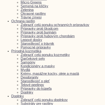
Micro Greens
Semená na klíčky
Zelenina
Okrasné rastliny
Trávne zmesi
Ochrana rastlín
Zobraziť celú ponuku ochranných prípravkov
Prípravky proti škodcom
Prípravky proti burinám
Prípravky proti hubovým chorobám
Lepové dosky
Starostlivosť o trávnik
Pomocné prípravky
Prírodná kozmetika
Zobraziť celú ponuku kozmetiky
Darčekové sety
Šampóny
Kondicionéry a masky
Mydlá
Krémy, masážne kocky, oleje a maslá
Deodoranty
Starostlivosť o pleť
Telové peelingy
Prípravky do kúpeľa
Doplnky
Doplnky
Zobraziť celú ponuku doplnkov
Substráty pre rastliny