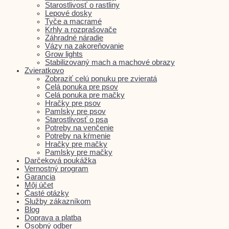
Starostlivosť o rastliny
Lepové dosky
Tyče a macramé
Krhly a rozprašovače
Záhradné náradie
Vázy na zakoreňovanie
Grow lights
Stabilizovaný mach a machové obrazy
Zvieratkovo
Zobraziť celú ponuku pre zvieratá
Celá ponuka pre psov
Celá ponuka pre mačky
Hračky pre psov
Pamlsky pre psov
Starostlivosť o psa
Potreby na venčenie
Potreby na kŕmenie
Hračky pre mačky
Pamlsky pre mačky
Darčeková poukážka
Vernostný program
Garancia
Môj účet
Časté otázky
Služby zákazníkom
Blog
Doprava a platba
Osobný odber