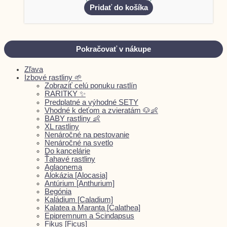
Pridať do košíka
Pokračovať v nákupe
Zľava
Izbové rastliny 🌱
Zobraziť celú ponuku rastlín
RARITKY ✨
Predplatné a výhodné SETY
Vhodné k deťom a zvieratám 🐶👶
BABY rastliny 👶
XL rastliny
Nenáročné na pestovanie
Nenáročné na svetlo
Do kancelárie
Ťahavé rastliny
Aglaonema
Alokázia [Alocasia]
Antúrium [Anthurium]
Begónia
Kaládium [Caladium]
Kalatea a Maranta [Calathea]
Epipremnum a Scindapsus
Fikus [Ficus]