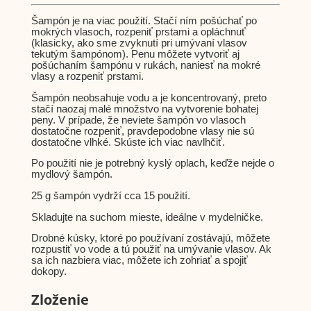
Šampón je na viac použití.
Stačí ním pošúchať po
mokrých vlasoch, rozpeniť prstami a opláchnuť
(klasicky, ako sme zvyknutí pri umývaní vlasov
tekutým šampónom). Penu môžete vytvoriť aj
pošúchaním šampónu v rukách, naniesť na mokré
vlasy a rozpeniť prstami.
Šampón neobsahuje vodu a je koncentrovaný, preto
stačí naozaj malé množstvo na vytvorenie bohatej
peny. V prípade, že neviete šampón vo vlasoch
dostatočne rozpeniť, pravdepodobne vlasy nie sú
dostatočne vlhké. Skúste ich viac navlhčiť.
Po použití nie je potrebný kyslý oplach, keďže nejde o
mydlový šampón.
25 g šampón vydrží cca 15 použití.
Skladujte na suchom mieste, ideálne v mydelničke.
Drobné kúsky, ktoré po používaní zostávajú, môžete
rozpustiť vo vode a tú použiť na umývanie vlasov. Ak
sa ich nazbiera viac, môžete ich zohriať a spojiť
dokopy.
Zloženie