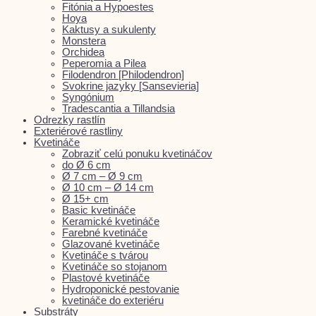
Fitónia a Hypoestes
Hoya
Kaktusy a sukulenty
Monstera
Orchidea
Peperomia a Pilea
Filodendron [Philodendron]
Svokrine jazyky [Sansevieria]
Syngónium
Tradescantia a Tillandsia
Odrezky rastlín
Exteriérové rastliny
Kvetináče
Zobraziť celú ponuku kvetináčov
do Ø 6 cm
Ø 7 cm – Ø 9 cm
Ø 10 cm – Ø 14 cm
Ø 15+ cm
Basic kvetináče
Keramické kvetináče
Farebné kvetináče
Glazované kvetináče
Kvetináče s tvárou
Kvetináče so stojanom
Plastové kvetináče
Hydroponické pestovanie
kvetináče do exteriéru
Substráty