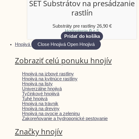
SET Substrátov na presádzanie
rastlín
Substráty pre rastliny
26,90
€
Hodnotenie
0
z 5
Pridať do košíka
Hnojivá
Close Hnojivá
Open Hnojivá
Zobraziť celú ponuku hnojív
Hnojivá na izbové rastliny
Hnojivá na kvitnúce rastliny
Hnojivá na listy
Univerzálne hnojivá
Tyčinkové hnojiivá
Tuhé hnojivá
Hnojivá na trávnik
Hnojivá na dreviny
Hnojivá na ovocie a zeleninu
Zakoreňovanie a hydroponické pestovanie
Značky hnojív