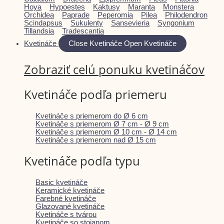
Hoya
Hypoestes
Kaktusy
Maranta
Monstera
Orchidea
Paprade
Peperomia
Pilea
Philodendron
Scindapsus
Sukulenty
Sansevieria
Syngonium
Tillandsia
Tradescantia
Kvetináče
Close Kvetináče
Open Kvetináče
Zobraziť celú ponuku kvetináčov
Kvetináče podľa priemeru
Kvetináče s priemerom do Ø 6 cm
Kvetináče s priemerom Ø 7 cm - Ø 9 cm
Kvetináče s priemerom Ø 10 cm - Ø 14 cm
Kvetináče s priemerom nad Ø 15 cm
Kvetináče podľa typu
Basic kvetináče
Keramické kvetináče
Farebné kvetináče
Glazované kvetináče
Kvetináče s tvárou
Kvetináče so stojanom