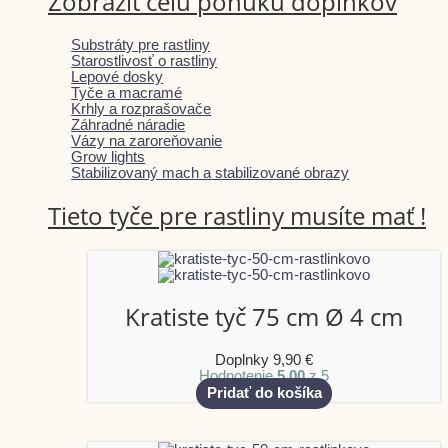
Zobraziť celú ponuku doplnkov
Substráty pre rastliny
Starostlivosť o rastliny
Lepové dosky
Tyče a macramé
Krhly a rozprašovače
Záhradné náradie
Vázy na zaroreňovanie
Grow lights
Stabilizovaný mach a stabilizované obrazy
Tieto tyče pre rastliny musíte mať !
Kratiste tyč 75 cm Ø 4 cm
Doplnky
9,90
€
Hodnotenie
5.00
z 5
Pridať do košíka