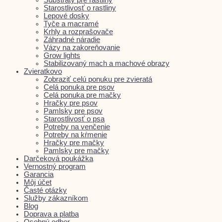
Starostlivosť o rastliny
Lepové dosky
Tyče a macramé
Krhly a rozprašovače
Záhradné náradie
Vázy na zakoreňovanie
Grow lights
Stabilizovaný mach a machové obrazy
Zvieratkovo
Zobraziť celú ponuku pre zvieratá
Celá ponuka pre psov
Celá ponuka pre mačky
Hračky pre psov
Pamlsky pre psov
Starostlivosť o psa
Potreby na venčenie
Potreby na kŕmenie
Hračky pre mačky
Pamlsky pre mačky
Darčeková poukážka
Vernostný program
Garancia
Môj účet
Časté otázky
Služby zákazníkom
Blog
Doprava a platba
Osobný odber