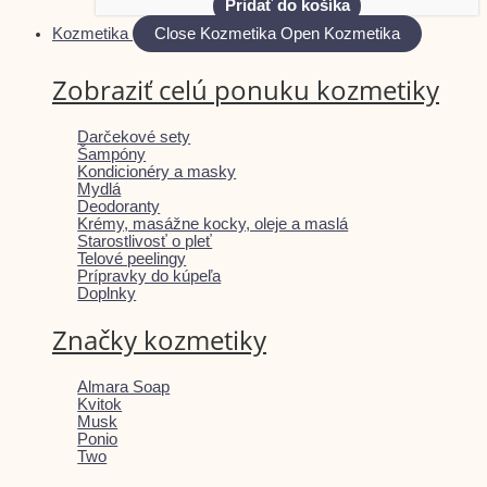
Pridať do košíka
Kozmetika
Close Kozmetika
Open Kozmetika
Zobraziť celú ponuku kozmetiky
Darčekové sety
Šampóny
Kondicionéry a masky
Mydlá
Deodoranty
Krémy, masážne kocky, oleje a maslá
Starostlivosť o pleť
Telové peelingy
Prípravky do kúpeľa
Doplnky
Značky kozmetiky
Almara Soap
Kvitok
Musk
Ponio
Two