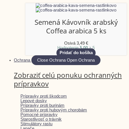
Semená Kávovník arabský
Coffea arabica 5 ks
Osivá
3,49
€
Hodnotenie
5.00
z 5
Pridať do košíka
Ochrana
Close Ochrana
Open Ochrana
Zobraziť celú ponuku ochranných
prípravkov
Prípravky proti škodcom
Lepové dosky
Prípravky proti burinám
Prípravky proti hubovým chorobám
Pomocné prípravky
Starostlivosť o trávnik
Stimulátory rastu
Lapače