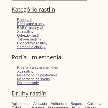
Kategórie rastlín
Raritky ✨
Predplatné a sety
BABY rastliny 👶
XL rastliny
Odrezky rastlín
Ťahavé rastliny
Exteriérové rastliny
Semená a cibuľky
Podľa umiestnenia
K deťom a zvieratám 🐶👶
XL rastliny
Nenáročné na pestovanie
Nenáročné na svetlo
Do kancelárie
Druhy rastlín
Aglaonema
Alocasia
Anthurium
Begonia
Calathea
Caladium
Dracena
Epipremnum
Ficus
Fittonia