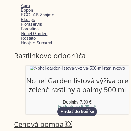
Agro
Bopon
ECOLAB Znojmo
Ekotips
Floraservis
Forestina
Nohel Garden
Rosteto
Hnojivo Substral
Rastlinkovo odporúča
Nohel Garden listová výživa pre
zelené rastliny a palmy 500 ml
Doplnky
7,90
€
Hodnotenie
5.00
z 5
Pridať do košíka
Cenová bomba 💥