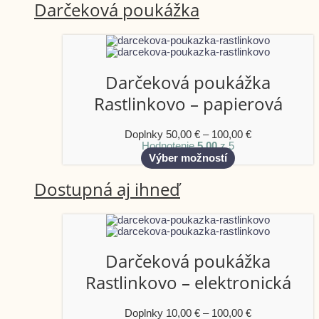
Darčeková poukážka
Darčeková poukážka
Rastlinkovo – papierová
Doplnky
50,00
€
–
100,00
€
Hodnotenie
5.00
z 5
Výber možností
Dostupná aj ihneď
Darčeková poukážka
Rastlinkovo – elektronická
Doplnky
10,00
€
–
100,00
€