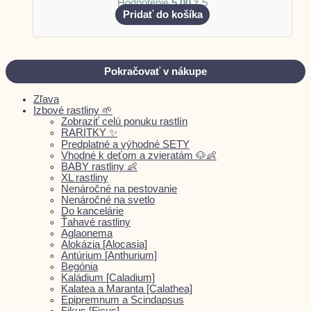
Hodnotenie
5.00
z 5
Pridať do košíka
Pokračovať v nákupe
Zľava
Izbové rastliny 🌱
Zobraziť celú ponuku rastlín
RARITKY ✨
Predplatné a výhodné SETY
Vhodné k deťom a zvieratám 🐶👶
BABY rastliny 👶
XL rastliny
Nenáročné na pestovanie
Nenáročné na svetlo
Do kancelárie
Ťahavé rastliny
Aglaonema
Alokázia [Alocasia]
Antúrium [Anthurium]
Begónia
Kaládium [Caladium]
Kalatea a Maranta [Calathea]
Epipremnum a Scindapsus
Fikus [Ficus]