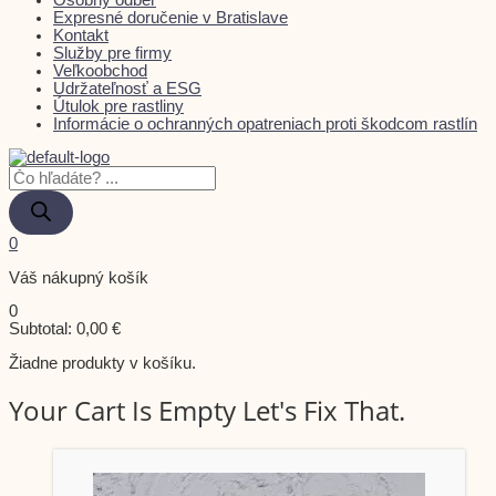
Expresné doručenie v Bratislave
Kontakt
Služby pre firmy
Veľkoobchod
Udržateľnosť a ESG
Útulok pre rastliny
Informácie o ochranných opatreniach proti škodcom rastlín
0
Váš nákupný košík
0
Subtotal:
0,00
€
Žiadne produkty v košíku.
Your Cart Is Empty Let's Fix That.