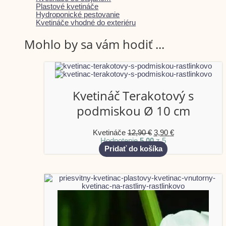
Plastové kvetináče
Hydroponické pestovanie
Kvetináče vhodné do exteriéru
Mohlo by sa vám hodiť ...
Kvetináč Terakotový s
podmiskou Ø 10 cm
Kvetináče
12,90
€
3,90
€
Hodnotenie
5.00
z 5
Pridať do košíka