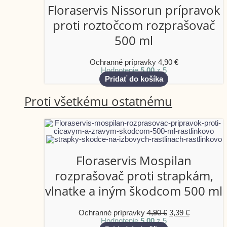
Floraservis Nissorun prípravok
proti roztočcom rozprašovač
500 ml
Ochranné prípravky
4,90
€
Hodnotenie
5.00
z 5
Pridať do košíka
Proti všetkému ostatnému
Floraservis Mospilan
rozprašovač proti strapkám,
vlnatke a iným škodcom 500 ml
Ochranné prípravky
4,90
€
3,39
€
Hodnotenie
5.00
z 5