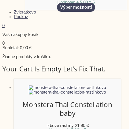
Hodnotenie
5.00
z 5
Výber možností
Zvieratkovo
Poukaz
0
Váš nákupný košík
0
Subtotal:
0,00
€
Žiadne produkty v košíku.
Your Cart Is Empty Let's Fix That.
Monstera Thai Constellation
baby
Izbové rastliny
21,90
€