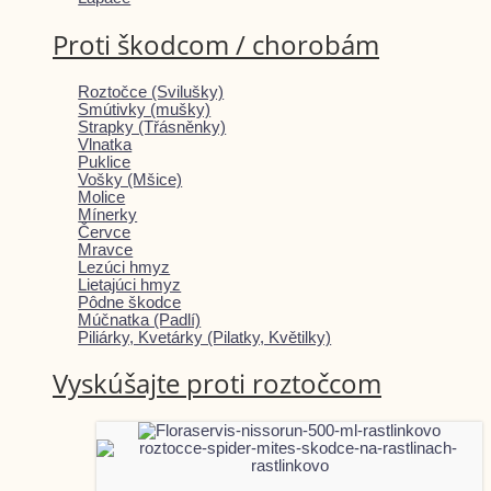
Proti škodcom / chorobám
Roztočce (Svilušky)
Smútivky (mušky)
Strapky (Třásněnky)
Vlnatka
Puklice
Vošky (Mšice)
Molice
Mínerky
Červce
Mravce
Lezúci hmyz
Lietajúci hmyz
Pôdne škodce
Múčnatka (Padlí)
Piliárky, Kvetárky (Pilatky, Květilky)
Vyskúšajte proti roztočcom