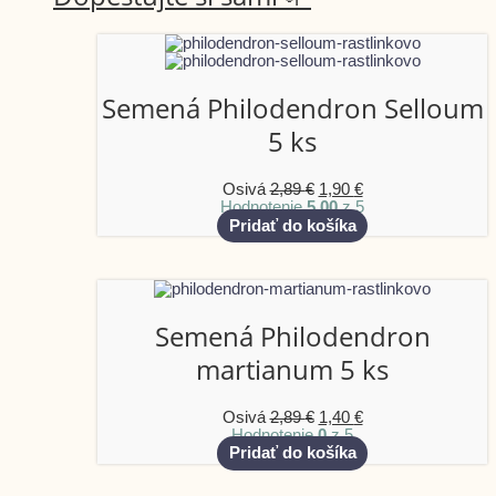
Semená Philodendron Selloum
5 ks
Osivá
2,89
€
1,90
€
Hodnotenie
5.00
z 5
Pridať do košíka
Semená Philodendron
martianum 5 ks
Osivá
2,89
€
1,40
€
Hodnotenie
0
z 5
Pridať do košíka