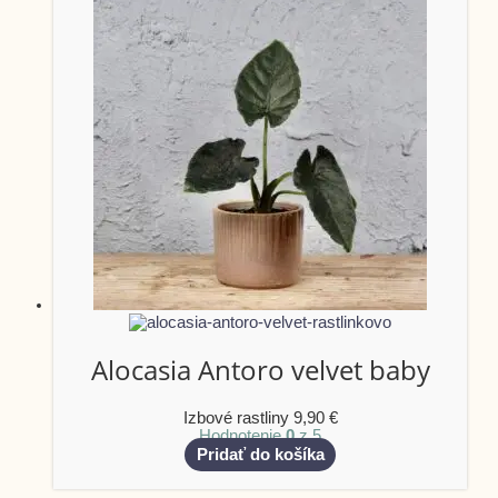
Alocasia Antoro velvet baby
Izbové rastliny
9,90
€
Hodnotenie
0
z 5
Pridať do košíka