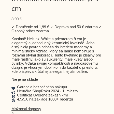
cm
8,90
€
✓ Doručenie od 1,99 € ✓ Doprava nad 50 € zdarma ✓
Osobný odber zdarma
Kvetináč Helsinki White s priemerom 9 cm je
elegantný a jednoduchý keramický kvetináč. Jeho
čistý biely povrch prináša do interiéru moderný a
minimalistický vzhľad, ktorý sa ľahko kombinuje s
rôznymi štýlmi dekorácií. Tento kvetináč je ideálny pre
malé rastliny, ako sú sukulenty, malé kvety alebo
bylinky. Vďaka svojej kompaktnosti a nadčasovému
dizajnu je vhodným doplnkom do každého priestoru,
kde prispieva k útulnej a elegantnej atmosfére.
Nie je na sklade
Garancia bezpečného nákupu
Heuréka ShopRoku 2024 - 1. miesto
Certifikát Overené zákazníkmi
4,9/5,0 na základe 1000+ recenzii
Možnosti dopravy
×