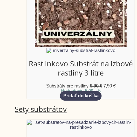
Rastlinkovo Substrát na izbové
rastliny 3 litre
Substráty pre rastliny
9,90
€
7,90
€
Hodnotenie
5.00
z 5
Pridať do košíka
Sety substrátov