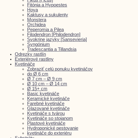
Fitónia a Hypoestes
Hoya
Kaktusy a sukulenty
Monstera
Orchidea
Peperomia a Pilea
Filodendron [Philodendron]
Svokrine jazyky [Sansevieria]
Syngónium
Tradescantia a Tillandsia
Odrezky rastlín
Exteriérové rastliny
Kvetináče
Zobraziť celú ponuku kvetináčov
do Ø 6 cm
Ø 7 cm – Ø 9 cm
Ø 10 cm – Ø 14 cm
Ø 15+ cm
Basic kvetináče
Keramické kvetináče
Farebné kvetináče
Glazované kvetináče
Kvetináče s tvárou
Kvetináče so stojanom
Plastové kvetináče
Hydroponické pestovanie
kvetináče do exteriéru
Substráty