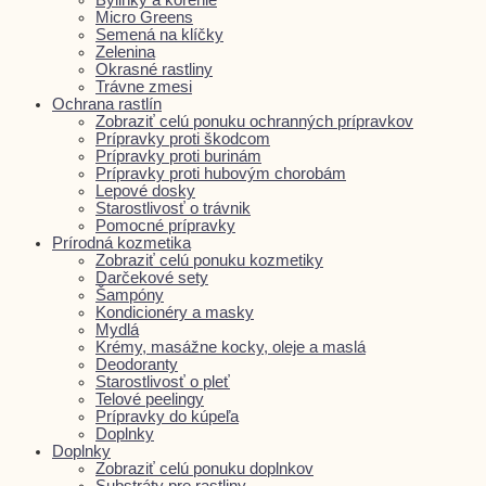
Micro Greens
Semená na klíčky
Zelenina
Okrasné rastliny
Trávne zmesi
Ochrana rastlín
Zobraziť celú ponuku ochranných prípravkov
Prípravky proti škodcom
Prípravky proti burinám
Prípravky proti hubovým chorobám
Lepové dosky
Starostlivosť o trávnik
Pomocné prípravky
Prírodná kozmetika
Zobraziť celú ponuku kozmetiky
Darčekové sety
Šampóny
Kondicionéry a masky
Mydlá
Krémy, masážne kocky, oleje a maslá
Deodoranty
Starostlivosť o pleť
Telové peelingy
Prípravky do kúpeľa
Doplnky
Doplnky
Zobraziť celú ponuku doplnkov
Substráty pre rastliny