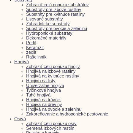
Zobraziť celú ponuku substrátov
Substráty pre izbové rastliny
Substráty pre kvitnúce rastliny
Lisované substráty
Záhradnícke substráty
Substráty pre ovocie a zeleninu
Hydroponické substráty
Dekoračné materiály
Perlit
Keramzit
zeolit
Rašelinník
Hnojivá
Zobraziť celú ponuku hnojív
Hnojivá na izbové rastliny
Hnojivá na kvitnúce rastliny
Hnojivo na listy
Univerzálne hnojivá
Tyčinkové hnojivá
Tuhé hnojivá
Hnojivá na trávnik
Hnojivá na dreviny
Hnojivá na ovocie a zeleninu
Zakoreňovanie a hydroponické pestovanie
Osivá
Zobraziť celú ponuku osív
Semená izbových rastlín
Bylinky a korenie