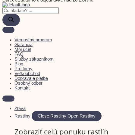
Darček zadarmo k objednávke nad 20 EUR 🌸
Vernostný program
Garancia
Môj účet
FAQ
Služby zákazníkom
Blog
Pre firmy
Veľkoobchod
Doprava a platba
Osobný odber
Kontakt
Zľava
Rastliny
Close Rastliny
Open Rastliny
Zobraziť celú ponuku rastlín