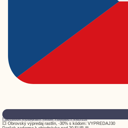
Facebook
Instagram
Tiktok
Youtube
Pinterest
💥 Obrovský výpredaj rastlín, -30% s kódom: VYPREDAJ30