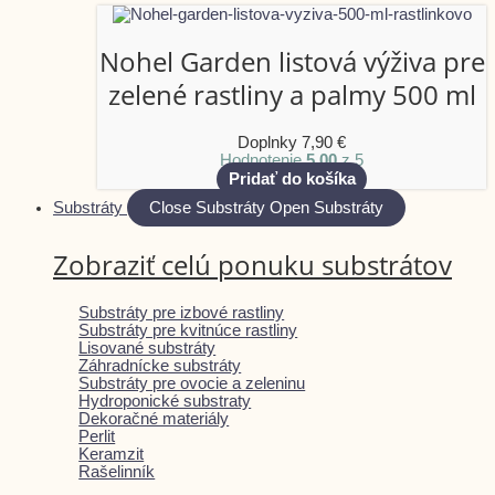
Nohel Garden listová výživa pre
zelené rastliny a palmy 500 ml
Doplnky
7,90
€
Hodnotenie
5.00
z 5
Pridať do košíka
Substráty
Close Substráty
Open Substráty
Zobraziť celú ponuku substrátov
Substráty pre izbové rastliny
Substráty pre kvitnúce rastliny
Lisované substráty
Záhradnícke substráty
Substráty pre ovocie a zeleninu
Hydroponické substraty
Dekoračné materiály
Perlit
Keramzit
Rašelinník