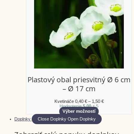
Plastový obal priesvitný Ø 6 cm
– Ø 17 cm
Kvetináče
0,40
€
–
1,50
€
Hodnotenie
5.00
z 5
Výber možností
Doplnky
Close Doplnky
Open Doplnky