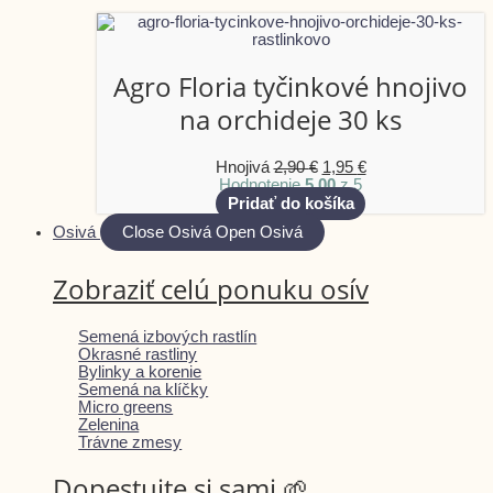
Agro Floria tyčinkové hnojivo
na orchideje 30 ks
Hnojivá
2,90
€
1,95
€
Hodnotenie
5.00
z 5
Pridať do košíka
Osivá
Close Osivá
Open Osivá
Zobraziť celú ponuku osív
Semená izbových rastlín
Okrasné rastliny
Bylinky a korenie
Semená na klíčky
Micro greens
Zelenina
Trávne zmesy
Dopestujte si sami 🌱