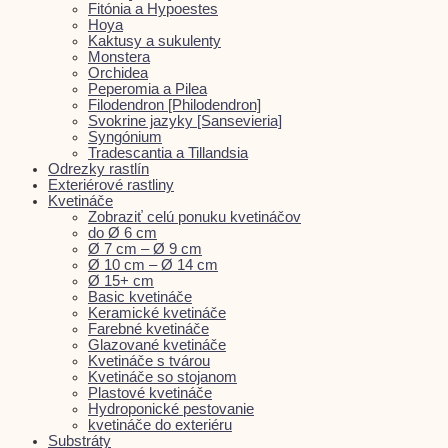
Fitónia a Hypoestes
Hoya
Kaktusy a sukulenty
Monstera
Orchidea
Peperomia a Pilea
Filodendron [Philodendron]
Svokrine jazyky [Sansevieria]
Syngónium
Tradescantia a Tillandsia
Odrezky rastlín
Exteriérové rastliny
Kvetináče
Zobraziť celú ponuku kvetináčov
do Ø 6 cm
Ø 7 cm – Ø 9 cm
Ø 10 cm – Ø 14 cm
Ø 15+ cm
Basic kvetináče
Keramické kvetináče
Farebné kvetináče
Glazované kvetináče
Kvetináče s tvárou
Kvetináče so stojanom
Plastové kvetináče
Hydroponické pestovanie
kvetináče do exteriéru
Substráty