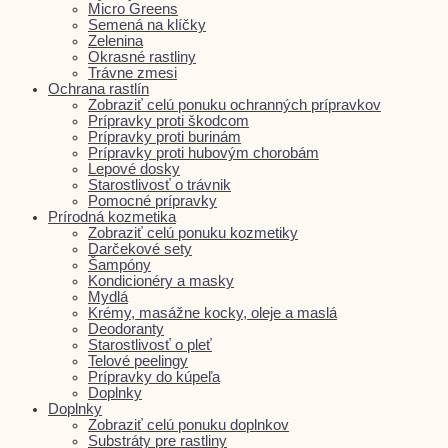
Micro Greens
Semená na klíčky
Zelenina
Okrasné rastliny
Trávne zmesi
Ochrana rastlín
Zobraziť celú ponuku ochranných prípravkov
Prípravky proti škodcom
Prípravky proti burinám
Prípravky proti hubovým chorobám
Lepové dosky
Starostlivosť o trávnik
Pomocné prípravky
Prírodná kozmetika
Zobraziť celú ponuku kozmetiky
Darčekové sety
Šampóny
Kondicionéry a masky
Mydlá
Krémy, masážne kocky, oleje a maslá
Deodoranty
Starostlivosť o pleť
Telové peelingy
Prípravky do kúpeľa
Doplnky
Doplnky
Zobraziť celú ponuku doplnkov
Substráty pre rastliny