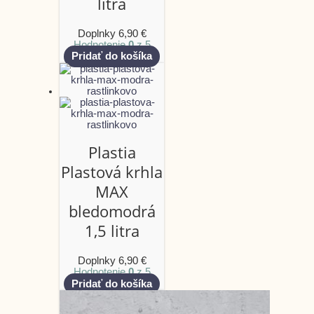
litra
Doplnky
6,90
€
Hodnotenie
0
z 5
Pridať do košíka
Plastia
Plastová krhla
MAX
bledomodrá
1,5 litra
Doplnky
6,90
€
Hodnotenie
0
z 5
Pridať do košíka