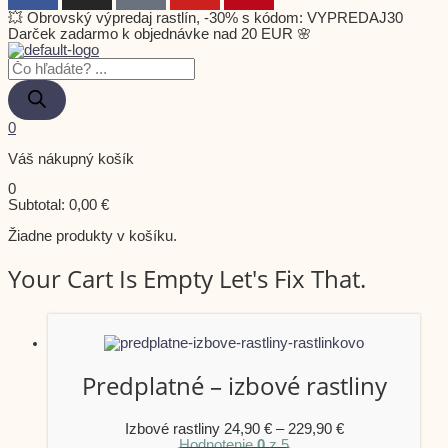
💥 Obrovský výpredaj rastlín, -30% s kódom: VYPREDAJ30
Darček zadarmo k objednávke nad 20 EUR 🌸
0
Váš nákupný košík
0
Subtotal:
0,00
€
Žiadne produkty v košíku.
Your Cart Is Empty Let's Fix That.
Predplatné – izbové rastliny
Izbové rastliny
24,90
€
–
229,90
€
Hodnotenie
0
z 5