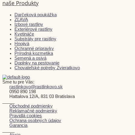
naše Produkty
Darčeková poukážka
ZĽAVA
Izbové rastliny
Exteriérové rastliny
Kvetináče
Substráty pre rastliny
Hnojivá
Ochranné prípravky
Prírodná kozmetika
Semená a osivá
Doplnky na pestovanie
Chovateľské potreby Zvieratkovo
Sme tu pre Vás:
rastlinkovo@rastlinkovo.sk
0950 890 198
Hattalova 12/A, 831 03 Bratislava
_____
Obchodné podmienky
Reklamačné podmienky
Pravidlá cookies
Ochrana osobných údajov
Garancia
_____
Akcie