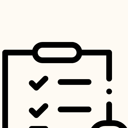
Kvetináče
8,90
€
Hodnotenie
0
z 5
Pridať do košíka