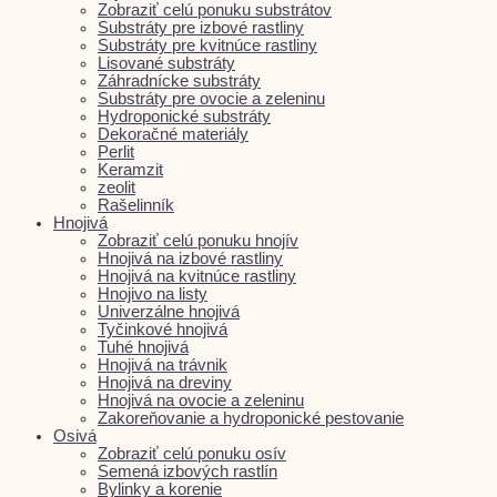
Zobraziť celú ponuku substrátov
Substráty pre izbové rastliny
Substráty pre kvitnúce rastliny
Lisované substráty
Záhradnícke substráty
Substráty pre ovocie a zeleninu
Hydroponické substráty
Dekoračné materiály
Perlit
Keramzit
zeolit
Rašelinník
Hnojivá
Zobraziť celú ponuku hnojív
Hnojivá na izbové rastliny
Hnojivá na kvitnúce rastliny
Hnojivo na listy
Univerzálne hnojivá
Tyčinkové hnojivá
Tuhé hnojivá
Hnojivá na trávnik
Hnojivá na dreviny
Hnojivá na ovocie a zeleninu
Zakoreňovanie a hydroponické pestovanie
Osivá
Zobraziť celú ponuku osív
Semená izbových rastlín
Bylinky a korenie