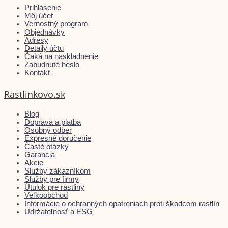
Prihlásenie
Môj účet
Vernostný program
Objednávky
Adresy
Detaily účtu
Čaká na naskladnenie
Zabudnuté heslo
Kontakt
Rastlinkovo.sk
Blog
Doprava a platba
Osobný odber
Expresné doručenie
Časté otázky
Garancia
Akcie
Služby zákazníkom
Služby pre firmy
Útulok pre rastliny
Veľkoobchod
Informácie o ochranných opatreniach proti škodcom rastlín
Udržateľnosť a ESG