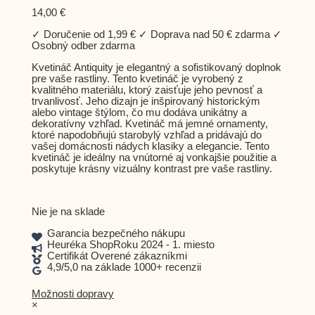
14,00
€
✓ Doručenie od 1,99 € ✓ Doprava nad 50 € zdarma ✓
Osobný odber zdarma
Kvetináč Antiquity je elegantný a sofistikovaný doplnok
pre vaše rastliny. Tento kvetináč je vyrobený z
kvalitného materiálu, ktorý zaisťuje jeho pevnosť a
trvanlivosť. Jeho dizajn je inšpirovaný historickým
alebo vintage štýlom, čo mu dodáva unikátny a
dekoratívny vzhľad. Kvetináč má jemné ornamenty,
ktoré napodobňujú starobylý vzhľad a pridávajú do
vašej domácnosti nádych klasiky a elegancie. Tento
kvetináč je ideálny na vnútorné aj vonkajšie použitie a
poskytuje krásny vizuálny kontrast pre vaše rastliny.
Nie je na sklade
Garancia bezpečného nákupu
Heuréka ShopRoku 2024 - 1. miesto
Certifikát Overené zákazníkmi
4,9/5,0 na základe 1000+ recenzii
Možnosti dopravy
×