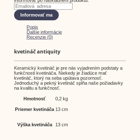
informovať po naskladnení produktu.
Informovať ma
Popis
Ďalšie informácie
Recenzie (0)
kvetináč antiquity
Keramický kvetináč je pre nás vyjadrením podstaty a
funkčnosti kvetináča. Niekedy je žiadúce mať
kvetináč, ktorý na seba upútava pozornosť.
Jednoduchý a pekný kvetináč spĺňa naše požiadavky
na kvalitu a funkčnosť.
Hmotnosť
0,2 kg
Priemer kvetináča
13 cm
Výška kvetináča
13 cm