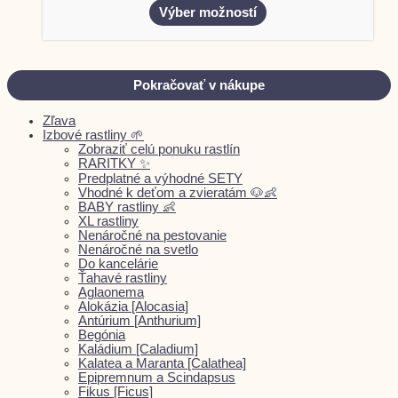
Výber možností
Pokračovať v nákupe
Zľava
Izbové rastliny 🌱
Zobraziť celú ponuku rastlín
RARITKY ✨
Predplatné a výhodné SETY
Vhodné k deťom a zvieratám 🐶👶
BABY rastliny 👶
XL rastliny
Nenáročné na pestovanie
Nenáročné na svetlo
Do kancelárie
Ťahavé rastliny
Aglaonema
Alokázia [Alocasia]
Antúrium [Anthurium]
Begónia
Kaládium [Caladium]
Kalatea a Maranta [Calathea]
Epipremnum a Scindapsus
Fikus [Ficus]