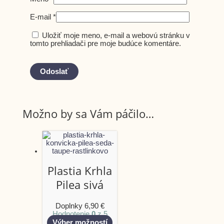
E-mail
*
Uložiť moje meno, e-mail a webovú stránku v
tomto prehliadači pre moje budúce komentáre.
Možno by sa Vám páčilo…
Plastia Krhla
Pilea sivá
Doplnky
6,90
€
Hodnotenie
0
z 5
Výber možností