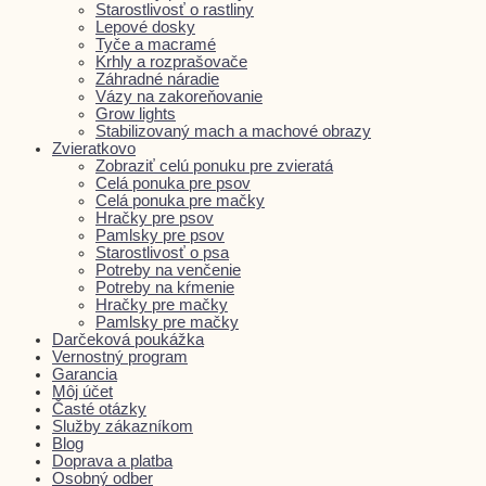
Starostlivosť o rastliny
Lepové dosky
Tyče a macramé
Krhly a rozprašovače
Záhradné náradie
Vázy na zakoreňovanie
Grow lights
Stabilizovaný mach a machové obrazy
Zvieratkovo
Zobraziť celú ponuku pre zvieratá
Celá ponuka pre psov
Celá ponuka pre mačky
Hračky pre psov
Pamlsky pre psov
Starostlivosť o psa
Potreby na venčenie
Potreby na kŕmenie
Hračky pre mačky
Pamlsky pre mačky
Darčeková poukážka
Vernostný program
Garancia
Môj účet
Časté otázky
Služby zákazníkom
Blog
Doprava a platba
Osobný odber