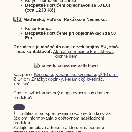
Kurýr – doručení na adresu
Bezplatné doručení objednávok za 50 Eur
(cca 1230 Kč)
🇪🇺 Maďarsko, Poľsko, Rakúsko a Nemecko:
Kuriér Európa
Bezplatné doručenie pri objednávkach za 50
Eur
Doručenie je možné do akejkoľvek krajiny EÚ, stačí
nás kontaktovať.
Ak nás potrebujete kontaktovať,
kliknite sem
Kategórie:
Kvetináče
,
Keramické kvetináče
,
Ø 10 cm -
Ø 14 cm
Značky:
doplnky
,
keramický kvetináč
,
kvetináč
Chcete byť informovaný o opätovnom naskladnení
produktu?
Súhlasím so spracovaním osobných údajov za
účelom informovania o opätovnom naskladnení
produktu.
Zadajte emailovú adresu, na ktorú Vás budeme