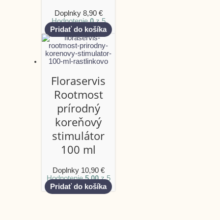
Doplnky
8,90
€
Hodnotenie
0
z 5
Pridať do košíka
Floraservis
Rootmost
prírodný
koreňový
stimulátor
100 ml
Doplnky
10,90
€
Hodnotenie
5.00
z 5
Pridať do košíka