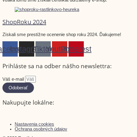
ShopRoku 2024
Získali sme prestížne ocenenie shop roku 2024. Ďakujeme!
acebook
Instagram
Tiktok
Youtube
Pinterest
Prihláste sa na odber nášho newslettra:
Váš e-mail
Odoberať
Nakupujte lokálne:
Nastavenia cookies
Ochrana osobných údajov