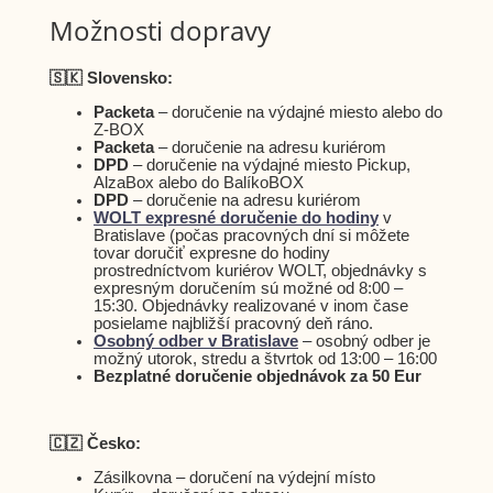
Možnosti dopravy
🇸🇰 Slovensko:
Packeta
– doručenie na výdajné miesto alebo do
Z-BOX
Packeta
– doručenie na adresu kuriérom
DPD
– doručenie na výdajné miesto Pickup,
AlzaBox alebo do BalíkoBOX
DPD
– doručenie na adresu kuriérom
WOLT expresné doručenie do hodiny
v
Bratislave (počas pracovných dní si môžete
tovar doručiť expresne do hodiny
prostredníctvom kuriérov WOLT, objednávky s
expresným doručením sú možné od 8:00 –
15:30. Objednávky realizované v inom čase
posielame najbližší pracovný deň ráno.
Osobný odber v Bratislave
– osobný odber je
možný utorok, stredu a štvrtok od 13:00 – 16:00
Bezplatné doručenie objednávok za 50 Eur
🇨🇿 Česko:
Zásilkovna – doručení na výdejní místo