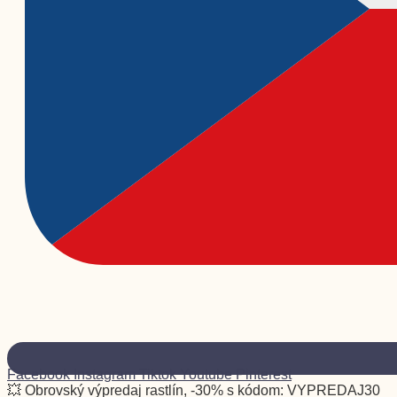
Facebook
Instagram
Tiktok
Youtube
Pinterest
💥 Obrovský výpredaj rastlín, -30% s kódom: VYPREDAJ30