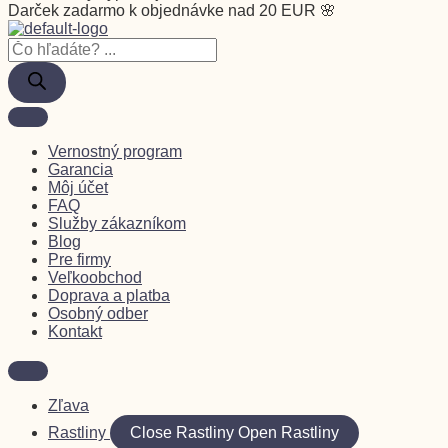
Darček zadarmo k objednávke nad 20 EUR 🌸
Vernostný program
Garancia
Môj účet
FAQ
Služby zákazníkom
Blog
Pre firmy
Veľkoobchod
Doprava a platba
Osobný odber
Kontakt
Zľava
Rastliny
Close Rastliny
Open Rastliny