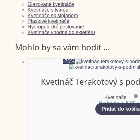
Glazované kvetináče
Kvetináče s tvárou
Kvetináče so stojanom
Plastové kvetináče
Hydroponické pestovanie
Kvetináče vhodné do exteriéru
Mohlo by sa vám hodiť ...
-70%
Kvetináč Terakotový s po
Kvetináče
Hodnotenie
5.00
z
Pridať do košík