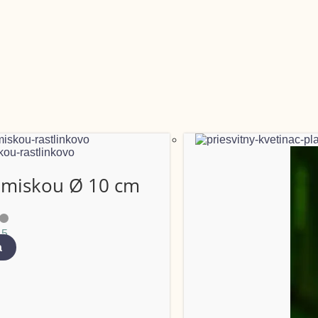
dmiskou Ø 10 cm
 5
a