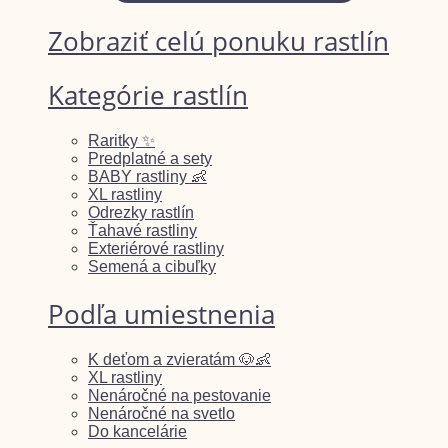
Zobraziť celú ponuku rastlín
Kategórie rastlín
Raritky ✨
Predplatné a sety
BABY rastliny 👶
XL rastliny
Odrezky rastlín
Ťahavé rastliny
Exteriérové rastliny
Semená a cibuľky
Podľa umiestnenia
K deťom a zvieratám 🐶👶
XL rastliny
Nenáročné na pestovanie
Nenáročné na svetlo
Do kancelárie