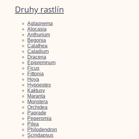
Druhy rastlín
Aglaonema
Alocasia
Anthurium
Begonia
Calathea
Caladium
Dracena
Epipremnum
Ficus
Fittonia
Hoya
Hypoestes
Kaktusy
Maranta
Monstera
Orchidea
Paprade
Peperomia
Pilea
Philodendron
Scindapsus