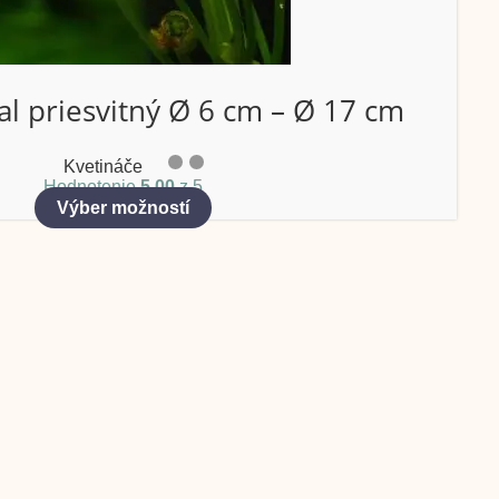
al priesvitný Ø 6 cm – Ø 17 cm
Kvetináče
Hodnotenie
5.00
z 5
Výber možností