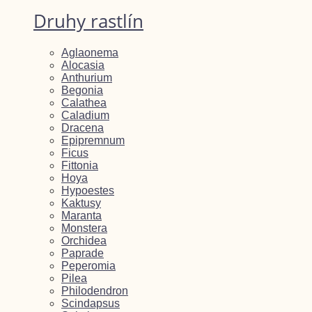
Druhy rastlín
Aglaonema
Alocasia
Anthurium
Begonia
Calathea
Caladium
Dracena
Epipremnum
Ficus
Fittonia
Hoya
Hypoestes
Kaktusy
Maranta
Monstera
Orchidea
Paprade
Peperomia
Pilea
Philodendron
Scindapsus