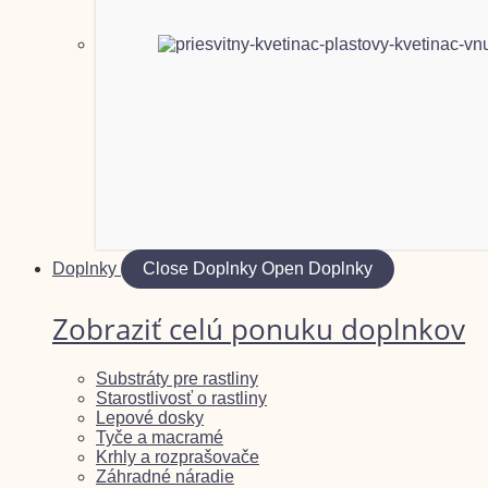
Doplnky
Close Doplnky
Open Doplnky
Zobraziť celú ponuku doplnkov
Substráty pre rastliny
Starostlivosť o rastliny
Lepové dosky
Tyče a macramé
Krhly a rozprašovače
Záhradné náradie