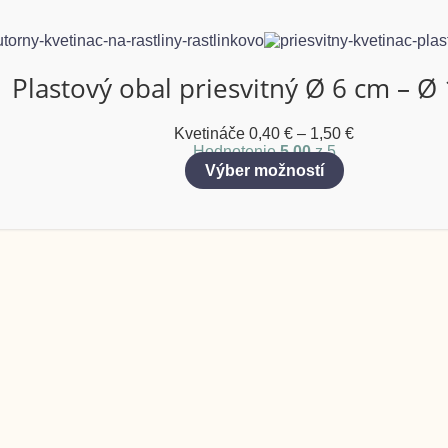
Plastový obal priesvitný Ø 6 cm – Ø
Kvetináče
0,40
€
–
1,50
€
Hodnotenie
5.00
z 5
Výber možností