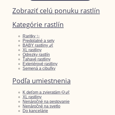
Zobraziť celú ponuku rastlín
Kategórie rastlín
Raritky ✨
Predplatné a sety
BABY rastliny 👶
XL rastliny
Odrezky rastlín
Ťahavé rastliny
Exteriérové rastliny
Semená a cibuľky
Podľa umiestnenia
K deťom a zvieratám 🐶👶
XL rastliny
Nenáročné na pestovanie
Nenáročné na svetlo
Do kancelárie