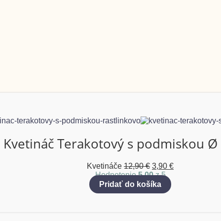
Kvetináč Terakotový s podmiskou Ø
Kvetináče
12,90
€
3,90
€
Hodnotenie
5.00
z 5
Pridať do košíka