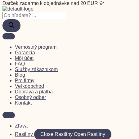
Darček zadarmo k objednávke nad 20 EUR 🌸
Vernostný program
Garancia
Môj účet
FAQ
Služby zákazníkom
Blog
Pre firmy
Veľkoobchod
Doprava a platba
Osobný odber
Kontakt
Zľava
Rastliny
Close Rastliny
Open Rastliny