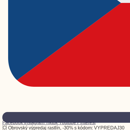
Facebook
Instagram
Tiktok
Youtube
Pinterest
💥 Obrovský výpredaj rastlín, -30% s kódom: VYPREDAJ30