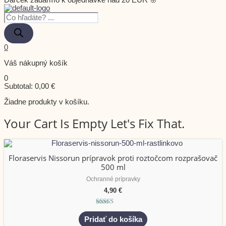
Darček zadarmo k objednávke nad 20 EUR 🌸
0
Váš nákupný košík
0
Subtotal:
0,00
€
Žiadne produkty v košíku.
Your Cart Is Empty Let's Fix That.
Floraservis Nissorun prípravok proti roztočcom rozprašovač
500 ml
Ochranné prípravky
4,90
€
Hodnotenie
5.00
Pridať do košíka
z 5