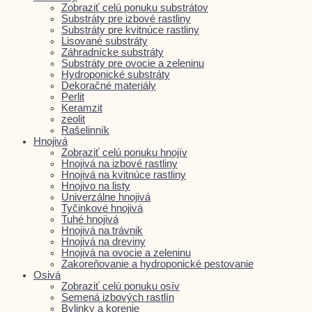
Zobraziť celú ponuku substrátov
Substráty pre izbové rastliny
Substráty pre kvitnúce rastliny
Lisované substráty
Záhradnícke substráty
Substráty pre ovocie a zeleninu
Hydroponické substráty
Dekoračné materiály
Perlit
Keramzit
zeolit
Rašelinník
Hnojivá
Zobraziť celú ponuku hnojív
Hnojivá na izbové rastliny
Hnojivá na kvitnúce rastliny
Hnojivo na listy
Univerzálne hnojivá
Tyčinkové hnojivá
Tuhé hnojivá
Hnojivá na trávnik
Hnojivá na dreviny
Hnojivá na ovocie a zeleninu
Zakoreňovanie a hydroponické pestovanie
Osivá
Zobraziť celú ponuku osív
Semená izbových rastlín
Bylinky a korenie