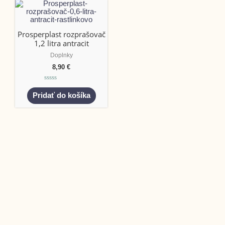
Prosperplast rozprašovač
1,2 litra antracit
Doplnky
8,90
€
Hodnotenie
0
Pridať do košíka
z
5