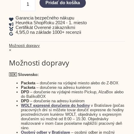
Pridať do košíka
Garancia bezpečného nákupu
Heuréka ShopRoku 2024 - 1. miesto
Certifikát Overené zákazníkmi
4,9/5,0 na základe 1000+ recenzii
Možnosti dopravy
×
Možnosti dopravy
🇸🇰 Slovensko:
Packeta
– doručenie na výdajné miesto alebo do Z-BOX
Packeta
– doručenie na adresu kuriérom
DPD
– doručenie na výdajné miesto Pickup, AlzaBox alebo
do BalíkoBOX
DPD
– doručenie na adresu kuriérom
WOLT expresné doručenie do hodiny
v Bratislave (počas
pracovných dní si môžete tovar doručiť expresne do hodiny
prostredníctvom kuriérov WOLT, objednávky s expresným
doručením sú možné od 8:00 – 15:30. Objednávky
realizované v inom čase posielame najbližší pracovný deň
ráno.
Osobný odber v Bratislave
– osobný odber je možný