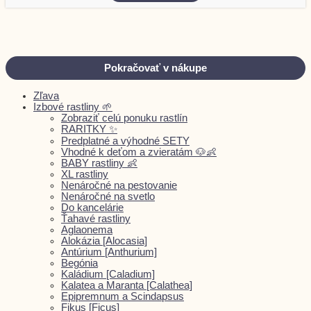
Pokračovať v nákupe
Zľava
Izbové rastliny 🌱
Zobraziť celú ponuku rastlín
RARITKY ✨
Predplatné a výhodné SETY
Vhodné k deťom a zvieratám 🐶👶
BABY rastliny 👶
XL rastliny
Nenáročné na pestovanie
Nenáročné na svetlo
Do kancelárie
Ťahavé rastliny
Aglaonema
Alokázia [Alocasia]
Antúrium [Anthurium]
Begónia
Kaládium [Caladium]
Kalatea a Maranta [Calathea]
Epipremnum a Scindapsus
Fikus [Ficus]