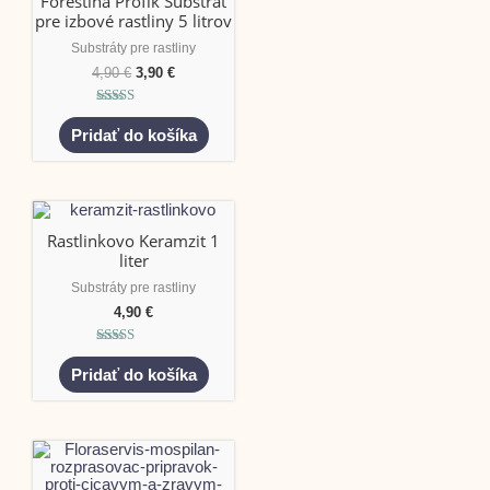
Forestina Profík Substrát
pre izbové rastliny 5 litrov
Substráty pre rastliny
4,90
€
3,90
€
Hodnotenie
5.00
Pridať do košíka
z 5
Rastlinkovo Keramzit 1
liter
Substráty pre rastliny
4,90
€
Hodnotenie
5.00
Pridať do košíka
z 5