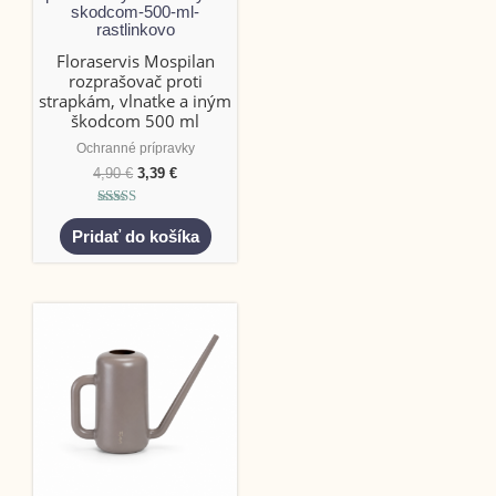
Floraservis Mospilan
rozprašovač proti
strapkám, vlnatke a iným
škodcom 500 ml
Ochranné prípravky
4,90
€
3,39
€
Hodnotenie
5.00
Pridať do košíka
z 5