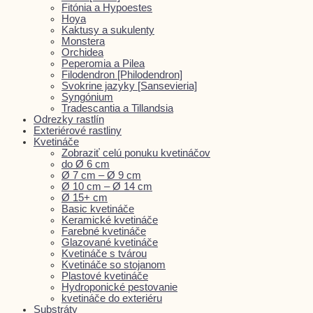
Fitónia a Hypoestes
Hoya
Kaktusy a sukulenty
Monstera
Orchidea
Peperomia a Pilea
Filodendron [Philodendron]
Svokrine jazyky [Sansevieria]
Syngónium
Tradescantia a Tillandsia
Odrezky rastlín
Exteriérové rastliny
Kvetináče
Zobraziť celú ponuku kvetináčov
do Ø 6 cm
Ø 7 cm – Ø 9 cm
Ø 10 cm – Ø 14 cm
Ø 15+ cm
Basic kvetináče
Keramické kvetináče
Farebné kvetináče
Glazované kvetináče
Kvetináče s tvárou
Kvetináče so stojanom
Plastové kvetináče
Hydroponické pestovanie
kvetináče do exteriéru
Substráty