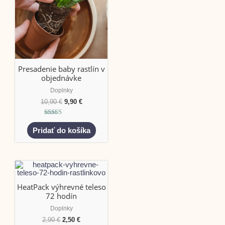
Presadenie baby rastlín v
objednávke
Doplnky
10,90
€
9,90
€
Hodnotenie
5.00
Pridať do košíka
z 5
HeatPack výhrevné teleso
72 hodín
Doplnky
2,90
€
2,50
€