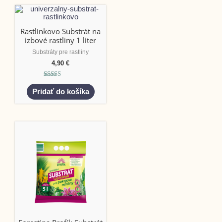
Rastlinkovo Substrát na
izbové rastliny 1 liter
Substráty pre rastliny
4,90
€
Hodnotenie
5.00
Pridať do košíka
z 5