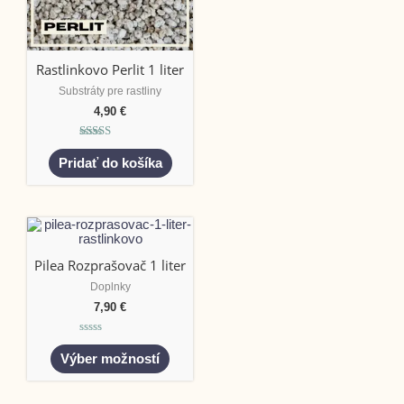
Rastlinkovo Perlit 1 liter
Substráty pre rastliny
4,90
€
Hodnotenie
5.00
Pridať do košíka
z 5
Pilea Rozprašovač 1 liter
Doplnky
7,90
€
Hodnotenie
0
Výber možností
z
5