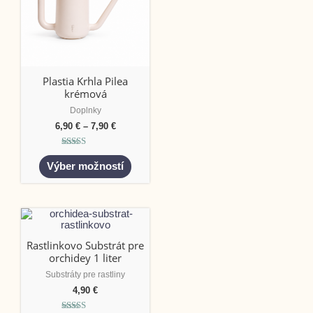
Plastia Krhla Pilea
krémová
Doplnky
6,90
€
–
7,90
€
Hodnotenie
5.00
Výber možností
z 5
Rastlinkovo Substrát pre
orchidey 1 liter
Substráty pre rastliny
4,90
€