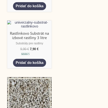
Hodnotenie
5.00
Pridať do košíka
z 5
Rastlinkovo Substrát na
izbové rastliny 3 litre
Substráty pre rastliny
9,90
€
7,90
€
Hodnotenie
5.00
Pridať do košíka
z 5