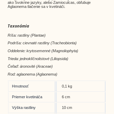
ako Svokrine jazyky, alebo Zamioculcas, obľubuje
Aglaonema tlačenie sa v kvetináči.
Taxonómia
Ríša: rastliny (Plantae)
Podríša: cievnaté rastliny (Tracheobionta)
Oddelenie: krytosemenné (Magnoliophyta)
Trieda: jednoklíčnolistové (Liliopsida)
Čeľaď: áronovité (Araceae)
Rod: aglaonema (Aglaonema)
Hmotnosť
0,1 kg
Priemer kvetináča
6 cm
Výška rastliny
10 cm