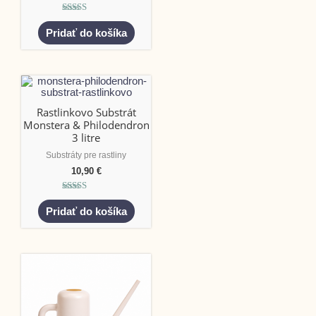
Hodnotenie
5.00
Pridať do košíka
z 5
Rastlinkovo Substrát
Monstera & Philodendron
3 litre
Substráty pre rastliny
10,90
€
Hodnotenie
5.00
Pridať do košíka
z 5