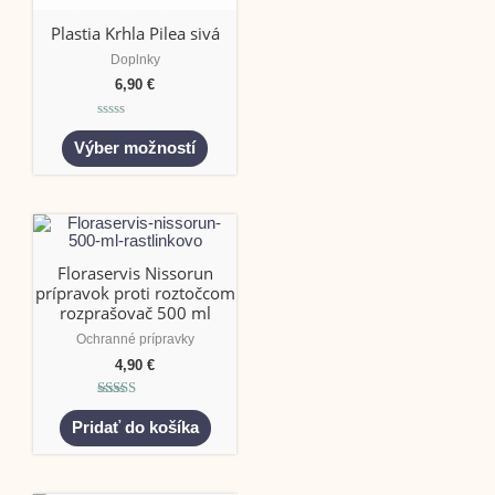
Plastia Krhla Pilea sivá
Doplnky
6,90
€
Hodnotenie
0
Výber možností
z
5
Floraservis Nissorun
prípravok proti roztočcom
rozprašovač 500 ml
Ochranné prípravky
4,90
€
Hodnotenie
5.00
Pridať do košíka
z 5