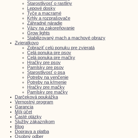
Starostlivosť o rastliny
Lepové dosky
Tyče a macramé
Krhly a rozprašovače
Záhradné náradie
Vázy na zakoreňovanie
Grow lights
Stabilizovaný mach a machové obrazy
Zvieratkovo
Zobraziť celú ponuku pre zvieratá
Celá ponuka pre psov
Celá ponuka pre mačky
Hračky pre psov
Pamlsky pre psov
Starostlivosť o psa
Potreby na venčenie
Potreby na kŕmenie
Hračky pre mačky
Pamlsky pre mačky
Darčeková poukážka
Vernostný program
Garancia
Môj účet
Časté otázky
Služby zákazníkom
Blog
Doprava a platba
Osobný odber