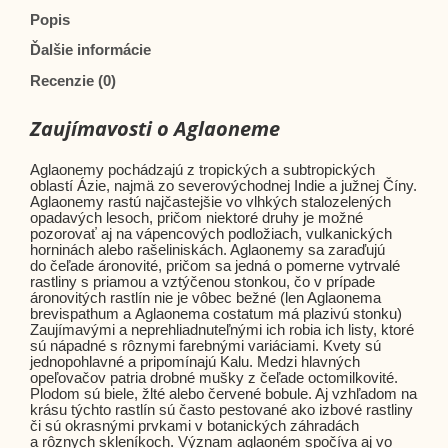
Popis
Ďalšie informácie
Recenzie (0)
Zaujímavosti o Aglaoneme
Aglaonemy pochádzajú z tropických a subtropických
oblastí Ázie, najmä zo severovýchodnej Indie a južnej Číny.
Aglaonemy rastú najčastejšie vo vlhkých stalozelených
opadavých lesoch, pričom niektoré druhy je možné
pozorovať aj na vápencových podložiach, vulkanických
horninách alebo rašeliniskách. Aglaonemy sa zaraďujú
do čeľade áronovité, pričom sa jedná o pomerne vytrvalé
rastliny s priamou a vztýčenou stonkou, čo v prípade
áronovitých rastlín nie je vôbec bežné (len Aglaonema
brevispathum a Aglaonema costatum má plazivú stonku)
Zaujímavými a neprehliadnuteľnými ich robia ich listy, ktoré
sú nápadné s rôznymi farebnými variáciami. Kvety sú
jednopohlavné a pripomínajú Kalu. Medzi hlavných
opeľovačov patria drobné mušky z čeľade octomilkovité.
Plodom sú biele, žlté alebo červené bobule. Aj vzhľadom na
krásu týchto rastlín sú často pestované ako izbové rastliny
či sú okrasnými prvkami v botanických záhradách
a rôznych skleníkoch. Význam aglaoném spočíva aj vo