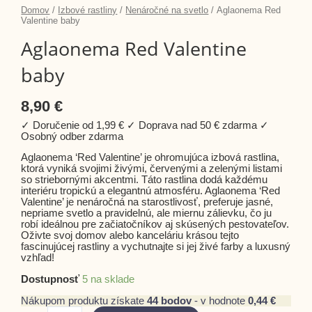
product
product
product
množstvo
Domov
/
Izbové rastliny
/
Nenáročné na svetlo
/ Aglaonema Red
page
page
page
Aglaonema
Valentine baby
Red
Aglaonema Red Valentine
Valentine
baby
baby
8,90
€
✓ Doručenie od 1,99 € ✓ Doprava nad 50 € zdarma ✓
Osobný odber zdarma
Aglaonema ‘Red Valentine’ je ohromujúca izbová rastlina,
ktorá vyniká svojimi živými, červenými a zelenými listami
so striebornými akcentmi. Táto rastlina dodá každému
interiéru tropickú a elegantnú atmosféru. Aglaonema ‘Red
Valentine’ je nenáročná na starostlivosť, preferuje jasné,
nepriame svetlo a pravidelnú, ale miernu zálievku, čo ju
robí ideálnou pre začiatočníkov aj skúsených pestovateľov.
Oživte svoj domov alebo kanceláriu krásou tejto
fascinujúcej rastliny a vychutnajte si jej živé farby a luxusný
vzhľad!
Dostupnosť
5 na sklade
Nákupom produktu získate
44
bodov
- v hodnote
0,44
€