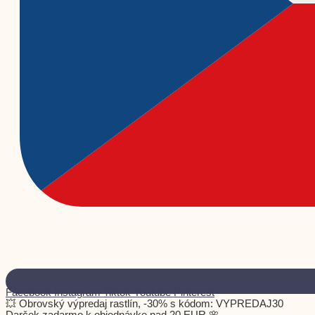
Facebook
Instagram
Tiktok
Youtube
Pinterest
💥 Obrovský výpredaj rastlín, -30% s kódom: VYPREDAJ30