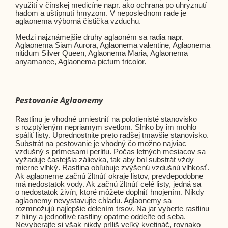
využití v čínskej medicíne napr. ako ochrana po uhryznutí
hadom a uštipnutí hmyzom. V neposlednom rade je
aglaonema výborná čistička vzduchu.
Medzi najznámejšie druhy aglaoném sa radia napr.
Aglaonema Siam Aurora, Aglaonema valentine, Aglaonema
nitidum Silver Queen, Aglaonema Maria, Aglaonema
anyamanee, Aglaonema pictum tricolor.
Pestovanie Aglaonemy
Rastlinu je vhodné umiestniť na polotienisté stanovisko
s rozptýleným nepriamym svetlom. Slnko by im mohlo
spáliť listy. Uprednostnite preto radšej tmavšie stanovisko.
Substrát na pestovanie je vhodný čo možno najviac
vzdušný s prímesami perlitu. Počas letných mesiacov sa
vyžaduje častejšia zálievka, tak aby bol substrát vždy
mierne vlhký. Rastlina obľubuje zvýšenú vzdušnú vlhkosť.
Ak aglaoneme začnú žltnúť okraje listov, prevdepodobne
má nedostatok vody. Ak začnú žltnúť celé listy, jedná sa
o nedostatok živín, ktoré môžete doplniť hnojením. Nikdy
aglaonemy nevystavujte chladu. Aglaonemy sa
rozmnožujú najlepšie delením trsov. Na jar vyberte rastlinu
z hliny a jednotlivé rastliny opatrne oddeľte od seba.
Nevyberajte si však nikdy príliš veľký kvetináč, rovnako