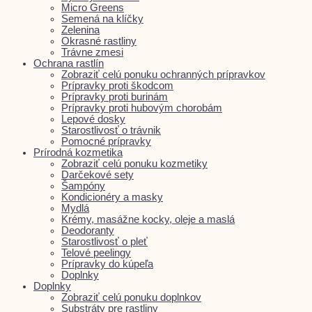
Micro Greens
Semená na klíčky
Zelenina
Okrasné rastliny
Trávne zmesi
Ochrana rastlín
Zobraziť celú ponuku ochranných prípravkov
Prípravky proti škodcom
Prípravky proti burinám
Prípravky proti hubovým chorobám
Lepové dosky
Starostlivosť o trávnik
Pomocné prípravky
Prírodná kozmetika
Zobraziť celú ponuku kozmetiky
Darčekové sety
Šampóny
Kondicionéry a masky
Mydlá
Krémy, masážne kocky, oleje a maslá
Deodoranty
Starostlivosť o pleť
Telové peelingy
Prípravky do kúpeľa
Doplnky
Doplnky
Zobraziť celú ponuku doplnkov
Substráty pre rastliny