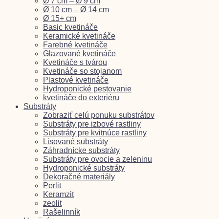
Ø 7 cm – Ø 9 cm
Ø 10 cm – Ø 14 cm
Ø 15+ cm
Basic kvetináče
Keramické kvetináče
Farebné kvetináče
Glazované kvetináče
Kvetináče s tvárou
Kvetináče so stojanom
Plastové kvetináče
Hydroponické pestovanie
kvetináče do exteriéru
Substráty
Zobraziť celú ponuku substrátov
Substráty pre izbové rastliny
Substráty pre kvitnúce rastliny
Lisované substráty
Záhradnícke substráty
Substráty pre ovocie a zeleninu
Hydroponické substráty
Dekoračné materiály
Perlit
Keramzit
zeolit
Rašelinník