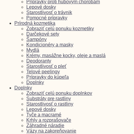
Prípravky proti hubovým chorobám
Lepové dosky
Starostlivosť o trávnik
Pomocné prípravky
Prírodná kozmetika
Zobraziť celú ponuku kozmetiky
Darčekové sety
Šampóny
Kondicionéry a masky
Mydlá
Krémy, masážne kocky, oleje a maslá
Deodoranty
Starostlivosť o pleť
Telové peelingy
Prípravky do kúpeľa
Doplnky
Doplnky
Zobraziť celú ponuku doplnkov
Substráty pre rastliny
Starostlivosť o rastliny
Lepové dosky
Tyče a macramé
Krhly a rozprašovače
Záhradné náradie
Vázy na zakoreňovanie