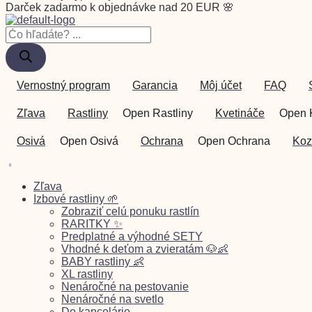
Darček zadarmo k objednávke nad 20 EUR 🌸
Vernostný program
Garancia
Môj účet
FAQ
Zľava
Rastliny
Open Rastliny
Kvetináče
Open 
Osivá
Open Osivá
Ochrana
Open Ochrana
Koz
0
Zľava
Izbové rastliny 🌱
Zobraziť celú ponuku rastlín
RARITKY ✨
Predplatné a výhodné SETY
Vhodné k deťom a zvieratám 🐶👶
BABY rastliny 👶
XL rastliny
Nenáročné na pestovanie
Nenáročné na svetlo
Do kancelárie