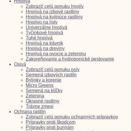
Hnojivá
Zobraziť celú ponuku hnojív
Hnojivá na izbové rastliny
Hnojivá na kvitnúce rastliny
Hnojivo na listy
Univerzálne hnojivá
Tyčinkové hnojivá
Tuhé hnojivá
Hnojivá na trávnik
Hnojivá na dreviny
Hnojivá na ovocie a zeleninu
Zakoreňovanie a hydroponické pestovanie
Osivá
Zobraziť celú ponuku osív
Semená izbových rastlín
Bylinky a korenie
Micro Greens
Semená na klíčky
Zelenina
Okrasné rastliny
Trávne zmesi
Ochrana rastlín
Zobraziť celú ponuku ochranných prípravkov
Prípravky proti škodcom
Prípravky proti burinám