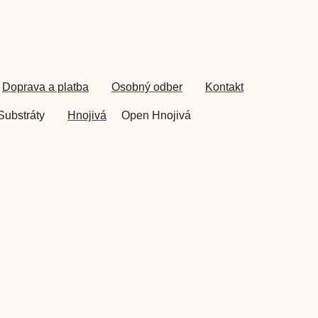
Doprava a platba
Osobný odber
Kontakt
Substráty
Hnojivá
Open Hnojivá