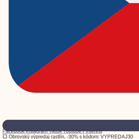
Facebook
Instagram
Tiktok
Youtube
Pinterest
💥 Obrovský výpredaj rastlín, -30% s kódom: VYPREDAJ30