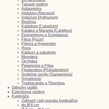
Ťahavé rastliny
Aglaonema
Alokázia [Alocasia]
Antúrium [Anthurium]
Begónia
Kaládium [Caladium]
Kalatea a Maranta [Calathea]
Epipremnum a Scindapsus
Fikus [Ficus]
Fitónia a Hypoestes
Hoya
Kaktusy a sukulenty
Monstera
Orchidea
Peperomia a Pilea
Filodendron [Philodendron]
Svokrine jazyky [Sansevieria]
Syngónium
Tradescantia a Tillandsia
Odrezky rastlín
Exteriérové rastliny
Kvetináče
Zobraziť celú ponuku kvetináčov
do Ø 6 cm