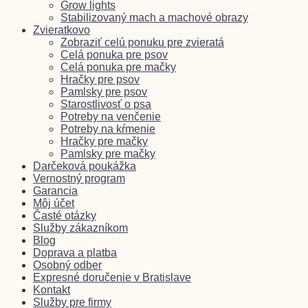
Grow lights
Stabilizovaný mach a machové obrazy
Zvieratkovo
Zobraziť celú ponuku pre zvieratá
Celá ponuka pre psov
Celá ponuka pre mačky
Hračky pre psov
Pamlsky pre psov
Starostlivosť o psa
Potreby na venčenie
Potreby na kŕmenie
Hračky pre mačky
Pamlsky pre mačky
Darčeková poukážka
Vernostný program
Garancia
Môj účet
Časté otázky
Služby zákazníkom
Blog
Doprava a platba
Osobný odber
Expresné doručenie v Bratislave
Kontakt
Služby pre firmy