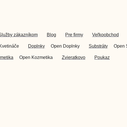
Služby zákazníkom
Blog
Pre firmy
Veľkoobchod
Kvetináče
Doplnky
Open Doplnky
Substráty
Open 
metika
Open Kozmetika
Zvieratkovo
Poukaz