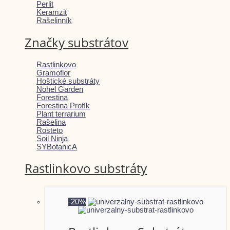
Perlit
Keramzit
Rašelinník
Značky substrátov
Rastlinkovo
Gramoflor
Hoštické substráty
Nohel Garden
Forestina
Forestina Profík
Plant terrarium
Rašelina
Rosteto
Soil Ninja
SYBotanicA
Rastlinkovo substráty
-20%