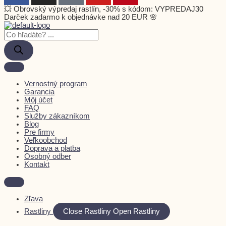
💥 Obrovský výpredaj rastlín, -30% s kódom: VYPREDAJ30
Darček zadarmo k objednávke nad 20 EUR 🌸
Vernostný program
Garancia
Môj účet
FAQ
Služby zákazníkom
Blog
Pre firmy
Veľkoobchod
Doprava a platba
Osobný odber
Kontakt
Zľava
Rastliny
Close Rastliny
Open Rastliny