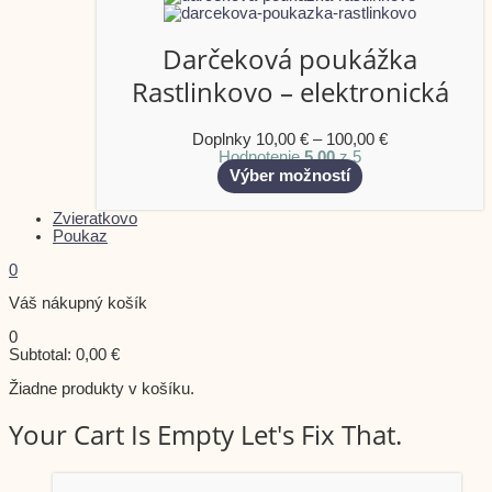
Darčeková poukážka
Rastlinkovo – elektronická
Doplnky
10,00
€
–
100,00
€
Hodnotenie
5.00
z 5
Výber možností
Zvieratkovo
Poukaz
0
Váš nákupný košík
0
Subtotal:
0,00
€
Žiadne produkty v košíku.
Your Cart Is Empty Let's Fix That.