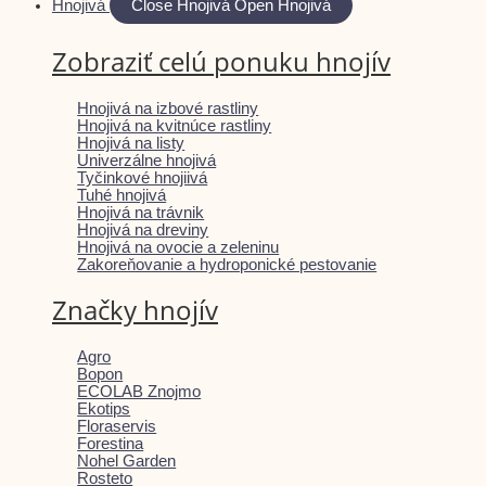
Hnojivá
Close Hnojivá
Open Hnojivá
Zobraziť celú ponuku hnojív
Hnojivá na izbové rastliny
Hnojivá na kvitnúce rastliny
Hnojivá na listy
Univerzálne hnojivá
Tyčinkové hnojiivá
Tuhé hnojivá
Hnojivá na trávnik
Hnojivá na dreviny
Hnojivá na ovocie a zeleninu
Zakoreňovanie a hydroponické pestovanie
Značky hnojív
Agro
Bopon
ECOLAB Znojmo
Ekotips
Floraservis
Forestina
Nohel Garden
Rosteto