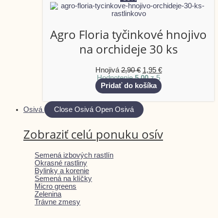
Agro Floria tyčinkové hnojivo
na orchideje 30 ks
Hnojivá
2,90
€
1,95
€
Hodnotenie
5.00
z 5
Pridať do košíka
Osivá
Close Osivá
Open Osivá
Zobraziť celú ponuku osív
Semená izbových rastlín
Okrasné rastliny
Bylinky a korenie
Semená na klíčky
Micro greens
Zelenina
Trávne zmesy