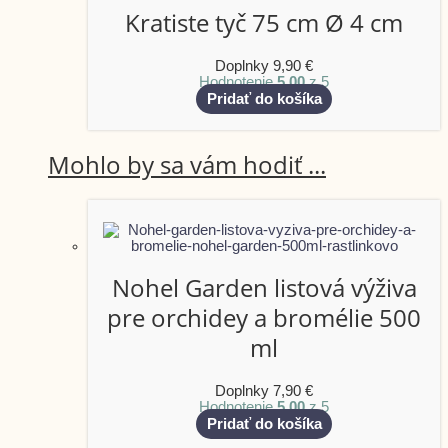
Kratiste tyč 75 cm Ø 4 cm
Doplnky
9,90
€
Hodnotenie
5.00
z 5
Pridať do košíka
Mohlo by sa vám hodiť ...
Nohel Garden listová výživa
pre orchidey a bromélie 500
ml
Doplnky
7,90
€
Hodnotenie
5.00
z 5
Pridať do košíka