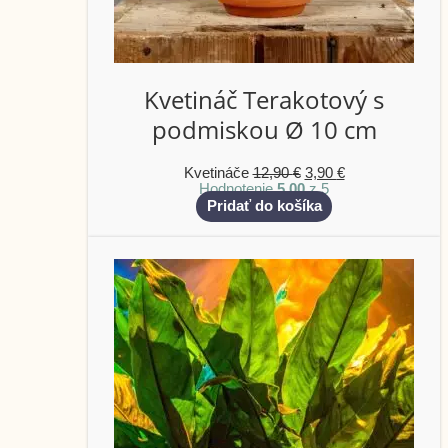
Kvetináč Terakotový s
podmiskou Ø 10 cm
Kvetináče
12,90
€
3,90
€
Hodnotenie
5.00
z 5
Pridať do košíka