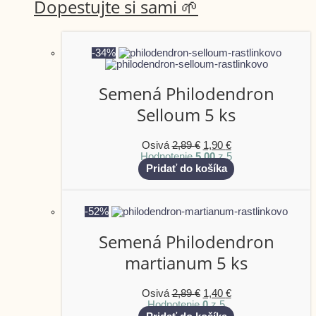
Dopestujte si sami 🌱
-34%
Semená Philodendron
Selloum 5 ks
Osivá
2,89
€
1,90
€
Hodnotenie
5.00
z 5
Pridať do košíka
-52%
Semená Philodendron
martianum 5 ks
Osivá
2,89
€
1,40
€
Hodnotenie
0
z 5