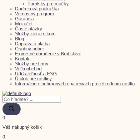
Pamlsky pre mačky
Darčeková poukážka
Vernostný program
Garancia
Môj účet
Časté otázky
Služby zákazníkom
Blog
Doprava a platba
Osobný odber
Expresné doručenie v Bratislave
Kontakt
Služby pre firmy
Veľkoobchod
Udržateľnosť a ESG
Útulok pre rastliny
Informácie o ochranných opatreniach proti škodcom rastlín
0
Váš nákupný košík
0