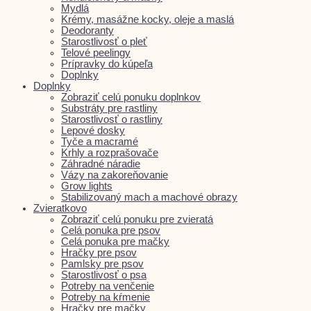
Mydlá
Krémy, masážne kocky, oleje a maslá
Deodoranty
Starostlivosť o pleť
Telové peelingy
Prípravky do kúpeľa
Doplnky
Doplnky
Zobraziť celú ponuku doplnkov
Substráty pre rastliny
Starostlivosť o rastliny
Lepové dosky
Tyče a macramé
Krhly a rozprašovače
Záhradné náradie
Vázy na zakoreňovanie
Grow lights
Stabilizovaný mach a machové obrazy
Zvieratkovo
Zobraziť celú ponuku pre zvieratá
Celá ponuka pre psov
Celá ponuka pre mačky
Hračky pre psov
Pamlsky pre psov
Starostlivosť o psa
Potreby na venčenie
Potreby na kŕmenie
Hračky pre mačky