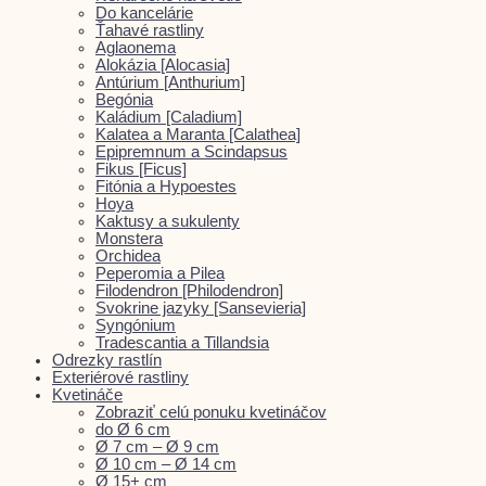
Do kancelárie
Ťahavé rastliny
Aglaonema
Alokázia [Alocasia]
Antúrium [Anthurium]
Begónia
Kaládium [Caladium]
Kalatea a Maranta [Calathea]
Epipremnum a Scindapsus
Fikus [Ficus]
Fitónia a Hypoestes
Hoya
Kaktusy a sukulenty
Monstera
Orchidea
Peperomia a Pilea
Filodendron [Philodendron]
Svokrine jazyky [Sansevieria]
Syngónium
Tradescantia a Tillandsia
Odrezky rastlín
Exteriérové rastliny
Kvetináče
Zobraziť celú ponuku kvetináčov
do Ø 6 cm
Ø 7 cm – Ø 9 cm
Ø 10 cm – Ø 14 cm
Ø 15+ cm