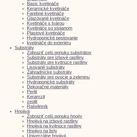
Basic kvetináče
Keramické kvetináče
Farebné kvetináče
Glazované kvetináče
Kvetináče s tvárou
Kvetináče so stojanom
Plastové kvetináče
Hydroponické pestovanie
kvetináče do exteriéru
Substráty
Zobraziť celú ponuku substrátov
Substráty pre izbové rastliny
Substráty pre kvitnúce rastliny
Lisované substráty
Záhradnícke substráty
Substráty pre ovocie a zeleninu
Hydroponické substráty
Dekoračné materiály
Perlit
Keramzit
zeolit
Rašelinník
Hnojivá
Zobraziť celú ponuku hnojív
Hnojivá na izbové rastliny
Hnojivá na kvitnúce rastliny
Hnojivo na listy
Univerzálne hnojivá