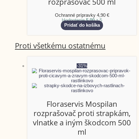
rozprašovač 500 ml
Ochranné prípravky
4,90
€
Hodnotenie
5.00
z 5
Pridať do košíka
Proti všetkému ostatnému
-31%
Floraservis Mospilan
rozprašovač proti strapkám,
vlnatke a iným škodcom 500
ml