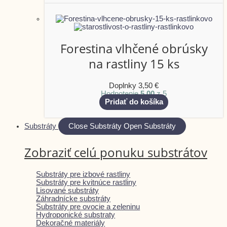
Forestina vlhčené obrúsky
na rastliny 15 ks
Doplnky
3,50
€
Hodnotenie
5.00
z 5
Pridať do košíka
Substráty
Close Substráty
Open Substráty
Zobraziť celú ponuku substrátov
Substráty pre izbové rastliny
Substráty pre kvitnúce rastliny
Lisované substráty
Záhradnícke substráty
Substráty pre ovocie a zeleninu
Hydroponické substraty
Dekoračné materiály