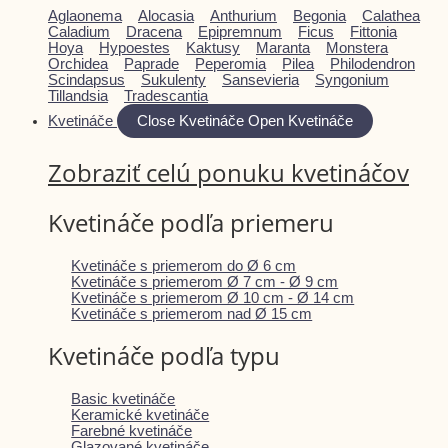
Aglaonema
Alocasia
Anthurium
Begonia
Calathea
Caladium
Dracena
Epipremnum
Ficus
Fittonia
Hoya
Hypoestes
Kaktusy
Maranta
Monstera
Orchidea
Paprade
Peperomia
Pilea
Philodendron
Scindapsus
Sukulenty
Sansevieria
Syngonium
Tillandsia
Tradescantia
Kvetináče
Close Kvetináče
Open Kvetináče
Zobraziť celú ponuku kvetináčov
Kvetináče podľa priemeru
Kvetináče s priemerom do Ø 6 cm
Kvetináče s priemerom Ø 7 cm - Ø 9 cm
Kvetináče s priemerom Ø 10 cm - Ø 14 cm
Kvetináče s priemerom nad Ø 15 cm
Kvetináče podľa typu
Basic kvetináče
Keramické kvetináče
Farebné kvetináče
Glazované kvetináče