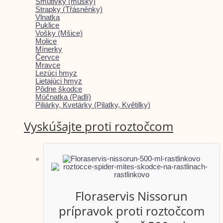
Smútivky (mušky)
Strapky (Třásněnky)
Vlnatka
Puklice
Vošky (Mšice)
Molice
Mínerky
Červce
Mravce
Lezúci hmyz
Lietajúci hmyz
Pôdne škodce
Múčnatka (Padlí)
Piliárky, Kvetárky (Pilatky, Květilky)
Vyskúšajte proti roztočcom
Floraservis Nissorun
prípravok proti roztočcom