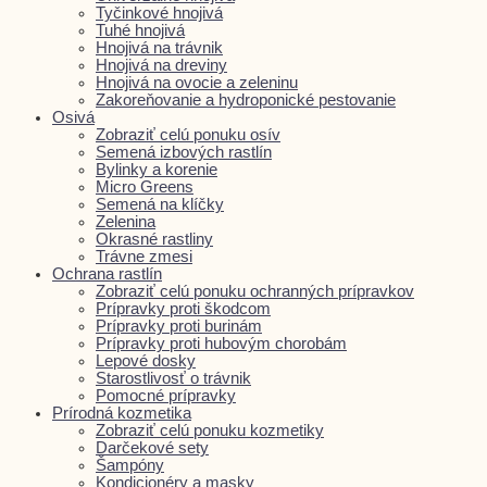
Tyčinkové hnojivá
Tuhé hnojivá
Hnojivá na trávnik
Hnojivá na dreviny
Hnojivá na ovocie a zeleninu
Zakoreňovanie a hydroponické pestovanie
Osivá
Zobraziť celú ponuku osív
Semená izbových rastlín
Bylinky a korenie
Micro Greens
Semená na klíčky
Zelenina
Okrasné rastliny
Trávne zmesi
Ochrana rastlín
Zobraziť celú ponuku ochranných prípravkov
Prípravky proti škodcom
Prípravky proti burinám
Prípravky proti hubovým chorobám
Lepové dosky
Starostlivosť o trávnik
Pomocné prípravky
Prírodná kozmetika
Zobraziť celú ponuku kozmetiky
Darčekové sety
Šampóny
Kondicionéry a masky