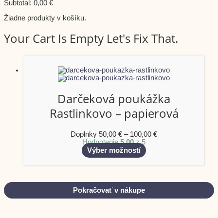
Subtotal:
0,00
€
Žiadne produkty v košíku.
Your Cart Is Empty Let's Fix That.
Darčeková poukážka
Rastlinkovo – papierová
Doplnky
50,00
€
–
100,00
€
Hodnotenie
5.00
z 5
Výber možností
Pokračovať v nákupe