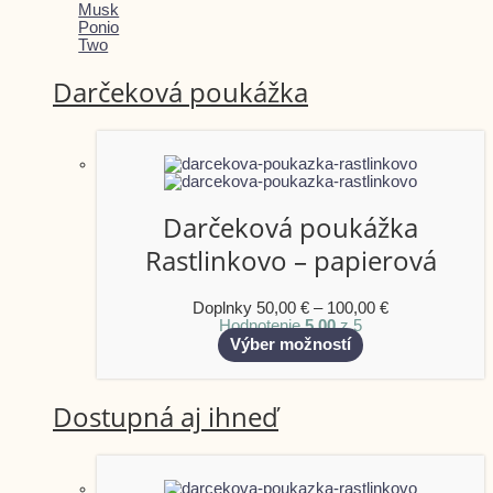
Musk
Ponio
Two
Darčeková poukážka
Darčeková poukážka
Rastlinkovo – papierová
Doplnky
50,00
€
–
100,00
€
Hodnotenie
5.00
z 5
Výber možností
Dostupná aj ihneď