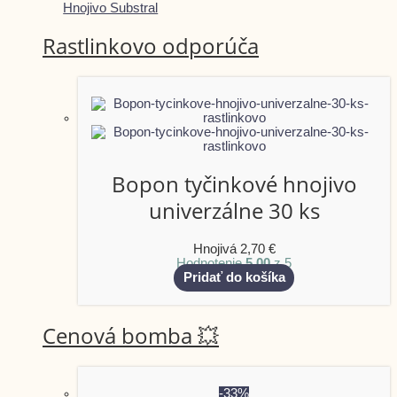
Hnojivo Substral
Rastlinkovo odporúča
Bopon tyčinkové hnojivo
univerzálne 30 ks
Hnojivá
2,70
€
Hodnotenie
5.00
z 5
Pridať do košíka
Cenová bomba 💥
-33%