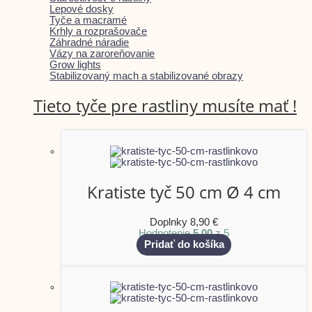
Lepové dosky
Tyče a macramé
Krhly a rozprašovače
Záhradné náradie
Vázy na zaroreňovanie
Grow lights
Stabilizovaný mach a stabilizované obrazy
Tieto tyče pre rastliny musíte mať !
Kratiste tyč 50 cm Ø 4 cm
Doplnky
8,90
€
Hodnotenie
5.00
z 5
Pridať do košíka