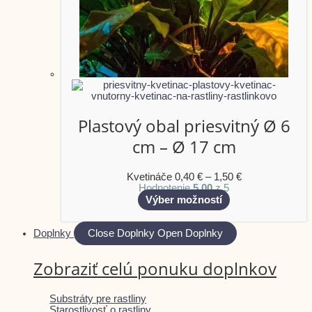
Plastový obal priesvitný Ø 6
cm – Ø 17 cm
Kvetináče
0,40
€
–
1,50
€
Hodnotenie
5.00
z 5
Výber možností
Doplnky
Close Doplnky
Open Doplnky
Zobraziť celú ponuku doplnkov
Substráty pre rastliny
Starostlivosť o rastliny