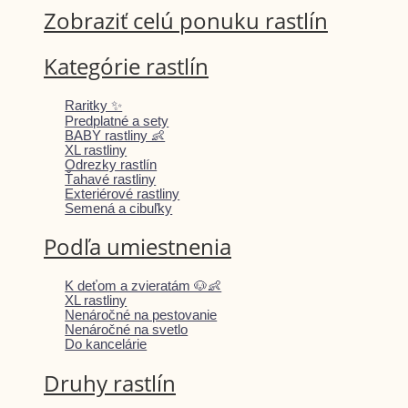
Zobraziť celú ponuku rastlín
Kategórie rastlín
Raritky ✨
Predplatné a sety
BABY rastliny 👶
XL rastliny
Odrezky rastlín
Ťahavé rastliny
Exteriérové rastliny
Semená a cibuľky
Podľa umiestnenia
K deťom a zvieratám 🐶👶
XL rastliny
Nenáročné na pestovanie
Nenáročné na svetlo
Do kancelárie
Druhy rastlín