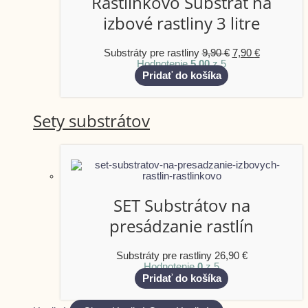
Rastlinkovo Substrát na
izbové rastliny 3 litre
Substráty pre rastliny
9,90
€
7,90
€
Hodnotenie
5.00
z 5
Pridať do košíka
Sety substrátov
SET Substrátov na
presádzanie rastlín
Substráty pre rastliny
26,90
€
Hodnotenie
0
z 5
Pridať do košíka