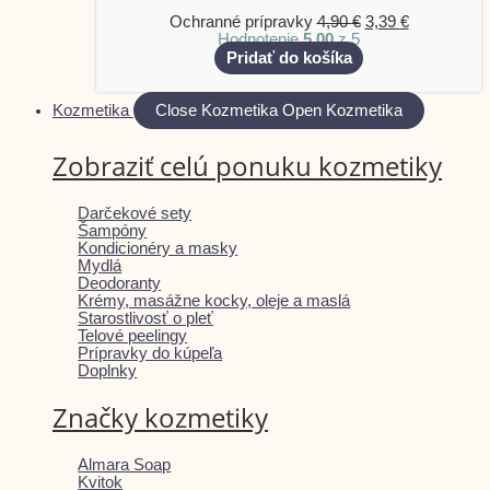
Ochranné prípravky
4,90
€
3,39
€
Hodnotenie
5.00
z 5
Pridať do košíka
Kozmetika
Close Kozmetika
Open Kozmetika
Zobraziť celú ponuku kozmetiky
Darčekové sety
Šampóny
Kondicionéry a masky
Mydlá
Deodoranty
Krémy, masážne kocky, oleje a maslá
Starostlivosť o pleť
Telové peelingy
Prípravky do kúpeľa
Doplnky
Značky kozmetiky
Almara Soap
Kvitok