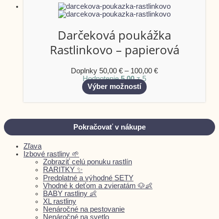
Darčeková poukážka
Rastlinkovo – papierová
Doplnky
50,00
€
–
100,00
€
Hodnotenie
5.00
z 5
Výber možností
Pokračovať v nákupe
Zľava
Izbové rastliny 🌱
Zobraziť celú ponuku rastlín
RARITKY ✨
Predplatné a výhodné SETY
Vhodné k deťom a zvieratám 🐶👶
BABY rastliny 👶
XL rastliny
Nenáročné na pestovanie
Nenáročné na svetlo