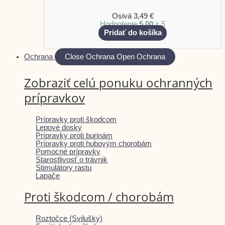
Osivá
3,49
€
Hodnotenie
5.00
z 5
Pridať do košíka
Ochrana
Close Ochrana
Open Ochrana
Zobraziť celú ponuku ochranných
prípravkov
Prípravky proti škodcom
Lepové dosky
Prípravky proti burinám
Prípravky proti hubovým chorobám
Pomocné prípravky
Starostlivosť o trávnik
Stimulátory rastu
Lapače
Proti škodcom / chorobám
Roztočce (Svilušky)