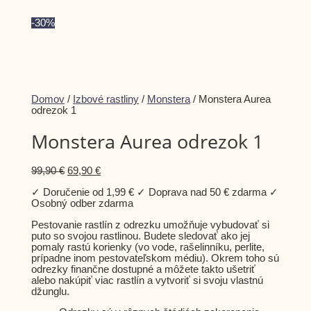
-30%
Dismiss
Original
Current
Domov
/
Izbové rastliny
/
Monstera
/ Monstera Aurea
notification
price
price
odrezok 1
was:
is:
99,90 €.
69,90 €.
Monstera Aurea odrezok 1
99,90
€
69,90
€
✓ Doručenie od 1,99 € ✓ Doprava nad 50 € zdarma ✓
Osobný odber zdarma
Pestovanie rastlín z odrezku umožňuje vybudovať si
puto so svojou rastlinou. Budete sledovať ako jej
pomaly rastú korienky (vo vode, rašelinníku, perlite,
prípadne inom pestovateľskom médiu). Okrem toho sú
odrezky finančne dostupné a môžete takto ušetriť
alebo nakúpiť viac rastlín a vytvoriť si svoju vlastnú
džunglu.