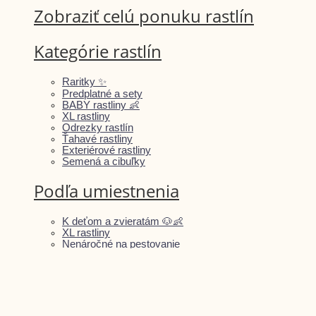
Zobraziť celú ponuku rastlín
Kategórie rastlín
Raritky ✨
Predplatné a sety
BABY rastliny 👶
XL rastliny
Odrezky rastlín
Ťahavé rastliny
Exteriérové rastliny
Semená a cibuľky
Podľa umiestnenia
K deťom a zvieratám 🐶👶
XL rastliny
Nenáročné na pestovanie
Nenáročné na svetlo
Do kancelárie
Druhy rastlín