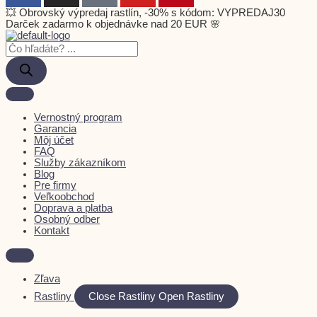
💥 Obrovský výpredaj rastlín, -30% s kódom: VYPREDAJ30
Darček zadarmo k objednávke nad 20 EUR 🌸
Vernostný program
Garancia
Môj účet
FAQ
Služby zákazníkom
Blog
Pre firmy
Veľkoobchod
Doprava a platba
Osobný odber
Kontakt
Zľava
Rastliny
Close Rastliny
Open Rastliny